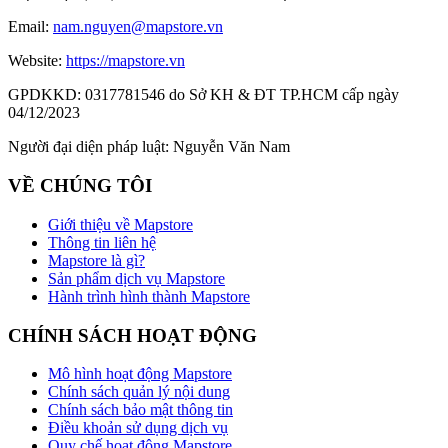
Email:
nam.nguyen@mapstore.vn
Website:
https://mapstore.vn
GPDKKD:
0317781546 do Sở KH & ĐT TP.HCM cấp ngày
04/12/2023
Người đại diện pháp luật:
Nguyễn Văn Nam
VỀ CHÚNG TÔI
Giới thiệu về Mapstore
Thông tin liên hệ
Mapstore là gì?
Sản phẩm dịch vụ Mapstore
Hành trình hình thành Mapstore
CHÍNH SÁCH HOẠT ĐỘNG
Mô hình hoạt động Mapstore
Chính sách quản lý nội dung
Chính sách bảo mật thông tin
Điều khoản sử dụng dịch vụ
Quy chế hoạt động Mapstore