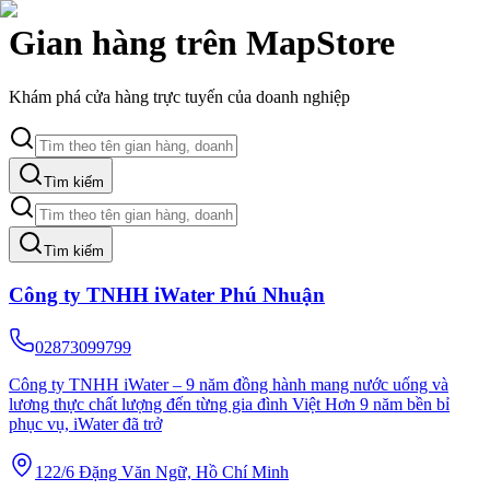
Gian hàng trên MapStore
Khám phá cửa hàng trực tuyến của doanh nghiệp
Tìm kiếm
Tìm kiếm
Công ty TNHH iWater Phú Nhuận
02873099799
Công ty TNHH iWater – 9 năm đồng hành mang nước uống và
lương thực chất lượng đến từng gia đình Việt Hơn 9 năm bền bỉ
phục vụ, iWater đã trở
122/6 Đặng Văn Ngữ, Hồ Chí Minh