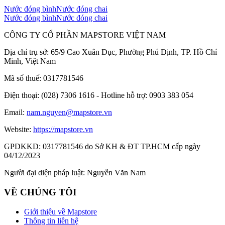
Nước đóng bình
Nước đóng chai
Nước đóng bình
Nước đóng chai
CÔNG TY CỔ PHẦN MAPSTORE VIỆT NAM
Địa chỉ trụ sở:
65/9 Cao Xuân Dục, Phường Phú Định, TP. Hồ Chí
Minh, Việt Nam
Mã số thuế:
0317781546
Điện thoại:
(028) 7306 1616 - Hotline hỗ trợ: 0903 383 054
Email:
nam.nguyen@mapstore.vn
Website:
https://mapstore.vn
GPDKKD:
0317781546 do Sở KH & ĐT TP.HCM cấp ngày
04/12/2023
Người đại diện pháp luật:
Nguyễn Văn Nam
VỀ CHÚNG TÔI
Giới thiệu về Mapstore
Thông tin liên hệ