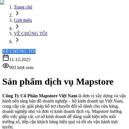
Trang chủ
Giới thiệu
VỀ CHÚNG TÔI
VỀ CHÚNG TÔI
11-12-2025
993
lượt xem
Sản phẩm dịch vụ Mapstore
Công Ty Cổ Phần Mapstore Việt Nam
là đơn vị xây dựng và vận
hành nền tảng bản đồ doanh nghiệp – hộ kinh doanh tại Việt Nam,
cung cấp các giải pháp hỗ trợ chuyển đổi số dành cho cửa hàng,
doanh nghiệp nhỏ và đơn vị kinh doanh dịch vụ. Mapstore hướng
đến việc giúp các cơ sở kinh doanh dễ dàng xuất hiện trên môi
trường số, tiếp cận khách hàng hiệu quả và tối ưu vận hành trực
tuyến.