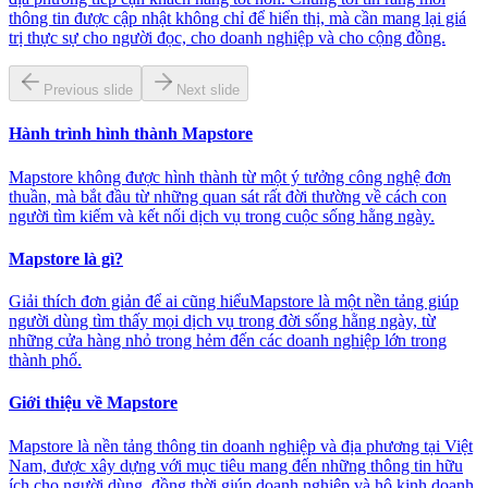
thông tin được cập nhật không chỉ để hiển thị, mà cần mang lại giá
trị thực sự cho người đọc, cho doanh nghiệp và cho cộng đồng.
Previous slide
Next slide
Hành trình hình thành Mapstore
Mapstore không được hình thành từ một ý tưởng công nghệ đơn
thuần, mà bắt đầu từ những quan sát rất đời thường về cách con
người tìm kiếm và kết nối dịch vụ trong cuộc sống hằng ngày.
Mapstore là gì?
Giải thích đơn giản để ai cũng hiểuMapstore là một nền tảng giúp
người dùng tìm thấy mọi dịch vụ trong đời sống hằng ngày, từ
những cửa hàng nhỏ trong hẻm đến các doanh nghiệp lớn trong
thành phố.
Giới thiệu về Mapstore
Mapstore là nền tảng thông tin doanh nghiệp và địa phương tại Việt
Nam, được xây dựng với mục tiêu mang đến những thông tin hữu
ích cho người dùng, đồng thời giúp doanh nghiệp và hộ kinh doanh