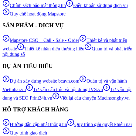
Chính sách bảo mật thông tin
Điều khoản sử dụng dịch vụ
Quy chế hoạt động Mapstore
SẢN PHẨM - DỊCH VỤ
Mapstore CSO – Call • Sale • Order
Thiết kế và phát triển
website
Thiết kế nhận diện thương hiệu
Quản trị và phát triển
nội dung số
DỰ ÁN TIÊU BIỂU
Dự án xây dựng website bcavn.com
Quản trị và vận hành
Viettuhai.vn
Tư vấn cấu trúc và nội dung JVS.vn
Tư vấn nội
dung và SEO Print24h.vn
Viết lại câu chuyện Mucinsonghy.vn
HỖ TRỢ KHÁCH HÀNG
Hướng dẫn cập nhật thông tin
Quy trình giải quyết khiếu nại
Quy trình giao dịch