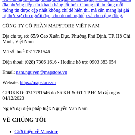
địa phương tiếp cận khách hàng tốt hơn. Chúng tôi tin rằng mỗi
thông tin được cập nhật không chỉ để hiển thị, mà cần mang lại giá
trị thực sự cho người đọc, cho doanh nghiệp và cho cộng đồng.
CÔNG TY CỔ PHẦN MAPSTORE VIỆT NAM
Địa chỉ trụ sở:
65/9 Cao Xuân Dục, Phường Phú Định, TP. Hồ Chí
Minh, Việt Nam
Mã số thuế:
0317781546
Điện thoại:
(028) 7306 1616 - Hotline hỗ trợ: 0903 383 054
Email:
nam.nguyen@mapstore.vn
Website:
https://mapstore.vn
GPDKKD:
0317781546 do Sở KH & ĐT TP.HCM cấp ngày
04/12/2023
Người đại diện pháp luật:
Nguyễn Văn Nam
VỀ CHÚNG TÔI
Giới thiệu về Mapstore