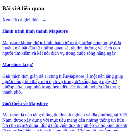
Bài viết liên quan
Xem tất cả giới thiệu
→
Hành trình hình thành Mapstore
Mapstore không được hình thành từ một ý tưởng công nghệ đơn
thuần, mà bắt đầu từ những quan sát rất đời thường về cách con
người tìm kiếm và kết nối dịch vụ trong cuộc sống hằng ngày.
Mapstore là gì?
Giải thích đơn giản để ai cũng hiểuMapstore là một nền tảng giúp
người dùng tìm thấy mọi dịch vụ trong đời sống hằng ngày, từ
những cửa hàng nhỏ trong hẻm đến các doanh nghiệp lớn trong
thành phố.
Giới thiệu về Mapstore
Mapstore là nền tảng thông tin doanh nghiệp và địa phương tại Việt
Nam, được xây dựng với mục tiêu mang đến những thông tin hữu
ích cho người dùng, đồng thời giúp doanh nghiệp và hộ kinh doanh
địa phương tiếp cận khách hàng tốt hơn. Chúng tôi tin rằng mỗi