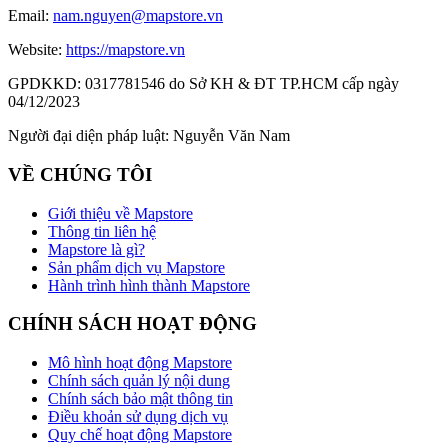
Email:
nam.nguyen@mapstore.vn
Website:
https://mapstore.vn
GPDKKD:
0317781546 do Sở KH & ĐT TP.HCM cấp ngày
04/12/2023
Người đại diện pháp luật:
Nguyễn Văn Nam
VỀ CHÚNG TÔI
Giới thiệu về Mapstore
Thông tin liên hệ
Mapstore là gì?
Sản phẩm dịch vụ Mapstore
Hành trình hình thành Mapstore
CHÍNH SÁCH HOẠT ĐỘNG
Mô hình hoạt động Mapstore
Chính sách quản lý nội dung
Chính sách bảo mật thông tin
Điều khoản sử dụng dịch vụ
Quy chế hoạt động Mapstore