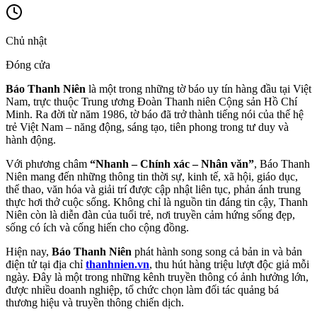
Chủ nhật
Đóng cửa
Báo Thanh Niên
là một trong những tờ báo uy tín hàng đầu tại Việt
Nam, trực thuộc Trung ương Đoàn Thanh niên Cộng sản Hồ Chí
Minh. Ra đời từ năm 1986, tờ báo đã trở thành tiếng nói của thế hệ
trẻ Việt Nam – năng động, sáng tạo, tiên phong trong tư duy và
hành động.
Với phương châm
“Nhanh – Chính xác – Nhân văn”
, Báo Thanh
Niên mang đến những thông tin thời sự, kinh tế, xã hội, giáo dục,
thể thao, văn hóa và giải trí được cập nhật liên tục, phản ánh trung
thực hơi thở cuộc sống. Không chỉ là nguồn tin đáng tin cậy, Thanh
Niên còn là diễn đàn của tuổi trẻ, nơi truyền cảm hứng sống đẹp,
sống có ích và cống hiến cho cộng đồng.
Hiện nay,
Báo Thanh Niên
phát hành song song cả bản in và bản
điện tử tại địa chỉ
thanhnien.vn
, thu hút hàng triệu lượt độc giả mỗi
ngày. Đây là một trong những kênh truyền thông có ảnh hưởng lớn,
được nhiều doanh nghiệp, tổ chức chọn làm đối tác quảng bá
thương hiệu và truyền thông chiến dịch.