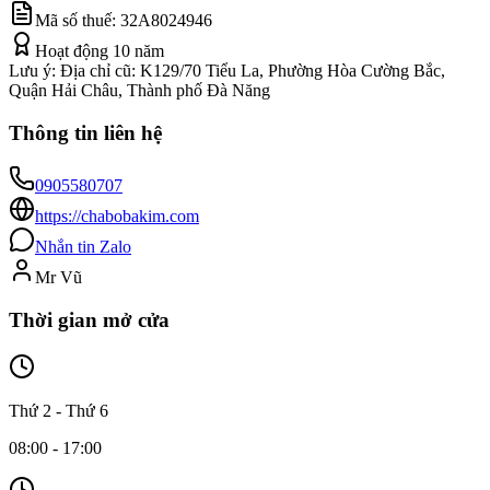
Mã số thuế:
32A8024946
Hoạt động
10
năm
Lưu ý:
Địa chỉ cũ: K129/70 Tiểu La, Phường Hòa Cường Bắc,
Quận Hải Châu, Thành phố Đà Năng
Thông tin liên hệ
0905580707
https://chabobakim.com
Nhắn tin Zalo
Mr Vũ
Thời gian mở cửa
Thứ 2 - Thứ 6
08:00 - 17:00