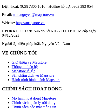
Điện thoại:
(028) 7306 1616 - Hotline hỗ trợ: 0903 383 054
Email:
nam.nguyen@mapstore.vn
Website:
https://mapstore.vn
GPDKKD:
0317781546 do Sở KH & ĐT TP.HCM cấp ngày
04/12/2023
Người đại diện pháp luật:
Nguyễn Văn Nam
VỀ CHÚNG TÔI
Giới thiệu về Mapstore
Thông tin liên hệ
Mapstore là gì?
Sản phẩm dịch vụ Mapstore
Hành trình hình thành Mapstore
CHÍNH SÁCH HOẠT ĐỘNG
Mô hình hoạt động Mapstore
Chính sách quản lý nội dung
Chính sách bảo mật thông tin