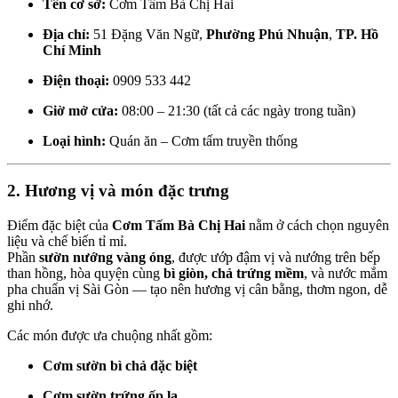
Tên cơ sở:
Cơm Tấm Bà Chị Hai
Địa chỉ:
51 Đặng Văn Ngữ,
Phường Phú Nhuận
,
TP. Hồ
Chí Minh
Điện thoại:
0909 533 442
Giờ mở cửa:
08:00 – 21:30 (tất cả các ngày trong tuần)
Loại hình:
Quán ăn – Cơm tấm truyền thống
2. Hương vị và món đặc trưng
Điểm đặc biệt của
Cơm Tấm Bà Chị Hai
nằm ở cách chọn nguyên
liệu và chế biến tỉ mỉ.
Phần
sườn nướng vàng óng
, được ướp đậm vị và nướng trên bếp
than hồng, hòa quyện cùng
bì giòn, chả trứng mềm
, và nước mắm
pha chuẩn vị Sài Gòn — tạo nên hương vị cân bằng, thơm ngon, dễ
ghi nhớ.
Các món được ưa chuộng nhất gồm:
Cơm sườn bì chả đặc biệt
Cơm sườn trứng ốp la