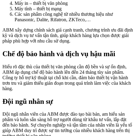
Máy in – thiết bị văn phòng
Máy tính – thiết bị mạng
Các sản phẩm công nghệ từ nhiều thương hiệu như
Panasonic, Dalite, Rifatron, ZKTeco,…
ABM xây dựng chính sách giá cạnh tranh, chương trình ưu đãi định
kỳ và dịch vụ tư vấn tận tình, giúp khách hàng lựa chọn được giải
pháp phù hợp với nhu cầu sử dụng.
Chế độ bảo hành và dịch vụ hậu mãi
Hiểu rõ đặc thù của thiết bị văn phòng cần độ bền và sự ổn định,
ABM áp dụng chế độ bảo hành lên đến 24 tháng tùy sản phẩm.
Công ty hỗ trợ kỹ thuật tại chỗ khi cần, đảm bảo thiết bị vận hành
trơn tru và giảm thiểu gián đoạn trong quá trình làm việc của khách
hàng.
Đội ngũ nhân sự
Đội ngũ nhân viên của ABM được đào tạo bài bản, am hiểu sản
phẩm và luôn sẵn sàng hỗ trợ người dùng từ khâu tư vấn, lắp đặt
đến bảo hành. Sự chuyên nghiệp và tận tâm của nhân viên là yếu tố
giúp ABM duy trì được sự tin tưởng của nhiều khách hàng trên thị
trường thiết bị văn phòng.