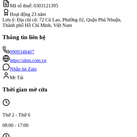
Mã số thuế:
0303121395
Hoạt động
23
năm
Lưu ý:
Địa chỉ cũ: 72 Cù Lao, Phường 02, Quận Phú Nhuận,
Thành phố Hồ Chí Minh, Việt Nam
Thông tin liên hệ
0909348407
https://abm.com.vn
Nhắn tin Zalo
Mr Tài
Thời gian mở cửa
Thứ 2 - Thứ 6
08:00 - 17:00