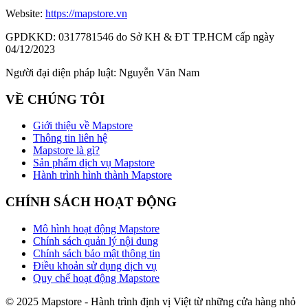
Website:
https://mapstore.vn
GPDKKD:
0317781546 do Sở KH & ĐT TP.HCM cấp ngày
04/12/2023
Người đại diện pháp luật:
Nguyễn Văn Nam
VỀ CHÚNG TÔI
Giới thiệu về Mapstore
Thông tin liên hệ
Mapstore là gì?
Sản phẩm dịch vụ Mapstore
Hành trình hình thành Mapstore
CHÍNH SÁCH HOẠT ĐỘNG
Mô hình hoạt động Mapstore
Chính sách quản lý nội dung
Chính sách bảo mật thông tin
Điều khoản sử dụng dịch vụ
Quy chế hoạt động Mapstore
© 2025 Mapstore - Hành trình định vị Việt từ những cửa hàng nhỏ