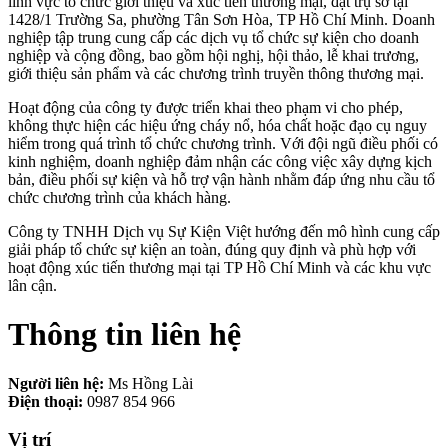
lĩnh vực tổ chức giới thiệu và xúc tiến thương mại, đặt trụ sở tại
1428/1 Trường Sa, phường Tân Sơn Hòa, TP Hồ Chí Minh. Doanh
nghiệp tập trung cung cấp các dịch vụ tổ chức sự kiện cho doanh
nghiệp và cộng đồng, bao gồm hội nghị, hội thảo, lễ khai trương,
giới thiệu sản phẩm và các chương trình truyền thông thương mại.
Hoạt động của công ty được triển khai theo phạm vi cho phép,
không thực hiện các hiệu ứng cháy nổ, hóa chất hoặc đạo cụ nguy
hiểm trong quá trình tổ chức chương trình. Với đội ngũ điều phối có
kinh nghiệm, doanh nghiệp đảm nhận các công việc xây dựng kịch
bản, điều phối sự kiện và hỗ trợ vận hành nhằm đáp ứng nhu cầu tổ
chức chương trình của khách hàng.
Công ty TNHH Dịch vụ Sự Kiện Việt hướng đến mô hình cung cấp
giải pháp tổ chức sự kiện an toàn, đúng quy định và phù hợp với
hoạt động xúc tiến thương mại tại TP Hồ Chí Minh và các khu vực
lân cận.
Thông tin liên hệ
Người liên hệ:
Ms Hồng Lài
Điện thoại:
0987 854 966
Vị trí