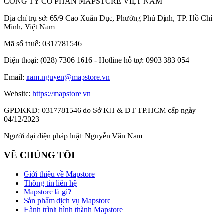
CÔNG TY CỔ PHẦN MAPSTORE VIỆT NAM
Địa chỉ trụ sở:
65/9 Cao Xuân Dục, Phường Phú Định, TP. Hồ Chí
Minh, Việt Nam
Mã số thuế:
0317781546
Điện thoại:
(028) 7306 1616 - Hotline hỗ trợ: 0903 383 054
Email:
nam.nguyen@mapstore.vn
Website:
https://mapstore.vn
GPDKKD:
0317781546 do Sở KH & ĐT TP.HCM cấp ngày
04/12/2023
Người đại diện pháp luật:
Nguyễn Văn Nam
VỀ CHÚNG TÔI
Giới thiệu về Mapstore
Thông tin liên hệ
Mapstore là gì?
Sản phẩm dịch vụ Mapstore
Hành trình hình thành Mapstore