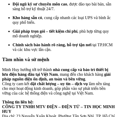
Đội ngũ kỹ sư chuyên môn cao
, được đào tạo bài bản, sẵn
sàng hỗ trợ kỹ thuật 24/7.
Kho hàng sẵn có
, cung cấp nhanh các loại UPS và bình ắc
quy phổ biến.
Giải pháp trọn gói – tiết kiệm chi phí
, phù hợp từng quy
mô doanh nghiệp.
Chính sách bảo hành rõ ràng, hỗ trợ tận nơi
tại TP.HCM
và các khu vực lân cận.
Tầm nhìn và sứ mệnh
Minh Huy hướng tới trở thành
nhà cung cấp và bảo trì thiết bị
lưu điện hàng đầu tại Việt Nam
, mang đến cho khách hàng
giải
pháp nguồn điện ổn định, an toàn và bền vững
.
Công ty cam kết
đặt chất lượng – uy tín – dịch vụ
làm nền tảng
cho mọi hoạt động kinh doanh, góp phần vào sự phát triển bền
vững của các hệ thống điện và công nghệ tại Việt Nam.
Thông tin liên hệ:
CÔNG TY TNHH MTV ĐIỆN – ĐIỆN TỬ – TIN HỌC MINH
HUY
Địa chỉ: 23 Nguyễn Xuân Khoát, Phường Tân Sơn Nhì, TP. Hồ Chí