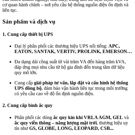
cơ quan hành chính – nơi yêu cầu hệ thống nguồn điện ổn định và
liên tục.
Sản phẩm và dịch vụ
1. Cung cấp thiết bị UPS
Đại lý phân phối các thương hiệu UPS nổi tiếng:
APC,
EATON, SANTAK, VERTIV, PROLINK, EMERSON…
Đa dạng dải công suất từ vài trăm VA đến hàng trăm kVA,
đáp ứng mọi nhu cầu từ hộ gia đình đến trung tâm dữ liệu
quy mô lớn.
Cung cấp
giải pháp tư vấn, lắp đặt và cấu hình hệ thống
UPS đồng bộ
, đảm bảo vận hành liên tục trong môi trường
có yêu cầu cao về độ ổn định nguồn điện.
2. Cung cấp bình ắc quy
Phân phối các dòng
ắc quy kín khí VRLA AGM, GEL
và
ắc quy viễn thông – năng lượng mặt trời
, thương hiệu uy
tín như
GS, GLOBE, LONG, LEOPARD, CSB...