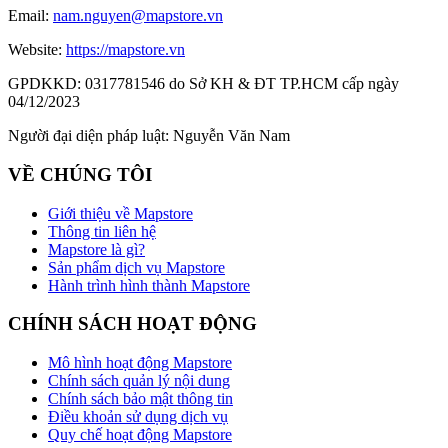
Email:
nam.nguyen@mapstore.vn
Website:
https://mapstore.vn
GPDKKD:
0317781546 do Sở KH & ĐT TP.HCM cấp ngày
04/12/2023
Người đại diện pháp luật:
Nguyễn Văn Nam
VỀ CHÚNG TÔI
Giới thiệu về Mapstore
Thông tin liên hệ
Mapstore là gì?
Sản phẩm dịch vụ Mapstore
Hành trình hình thành Mapstore
CHÍNH SÁCH HOẠT ĐỘNG
Mô hình hoạt động Mapstore
Chính sách quản lý nội dung
Chính sách bảo mật thông tin
Điều khoản sử dụng dịch vụ
Quy chế hoạt động Mapstore