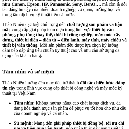
như Canon, Epson, HP, Panasonic, Sony, BenQ…
, mà còn là đối
tác đáng tin cậy của nhiều doanh nghiệp, cơ quan, trường học và
trung tâm dịch vụ kỹ thuật trên cả nước.
Thảo Nhiên đặc biệt chú trọng đến
chất lượng sản phẩm và hậu
mãi
, cung cấp giải pháp toàn diện trong lĩnh vực
thiết bị văn
phòng, phụ tùng thay thế, thiết bị công nghiệp, máy móc xây
dựng, thiết bị điện – điện tử – điện lạnh, máy tính, máy chiếu và
thiết bị viễn thông
. Mỗi sản phẩm đều được lựa chọn kỹ lưỡng,
đảm bảo đáp ứng tiêu chuẩn kỹ thuật cao và nhu cầu sử dụng đa
dạng của khách hàng.
Tầm nhìn và sứ mệnh
Thảo Nhiên hướng đến mục tiêu trở thành
đối tác chiến lược đáng
tin cậy
trong lĩnh vực cung cấp thiết bị công nghệ và máy móc kỹ
thuật tại Việt Nam.
Tầm nhìn:
Không ngừng nâng cao chất lượng dịch vụ, đa
dạng hóa danh mục sản phẩm để phục vụ tốt hơn cho nhu cầu
của doanh nghiệp và cá nhân.
Sứ mệnh:
Mang đến
giải pháp thiết bị đồng bộ, tối ưu chi
phí và hiệu quả vận hành
, góp phần thúc đẩy năng suất và