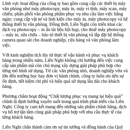
Lĩnh vực hoạt động của công ty bao gồm cung cấp các thiết bị máy
văn phòng như máy photocopy, máy in, máy vi tính, máy scan, máy
chiếu; phân phối văn phòng phẩm phục vụ nhu cầu làm việc hằng
ngày; cung cấp vật tư và linh kiện cho máy in, máy photocopy và hệ
thống thiết bị văn phòng. Đồng thời, Liên Nghi còn triển khai các
dịch vụ photocopy – in ấn tài liệu hội họp, cho thuê máy photocopy
– máy in, sửa chữa – bảo trì thiết bị văn phòng và lắp đặt hệ thống
camera quan sát cho doanh nghiệp, cửa hàng và văn phòng làm
việc.
Với kinh nghiệm tích lũy từ thực tế vận hành và phục vụ khách
hàng trong nhiều năm, Liên Nghi không chỉ hướng đến việc cung
cấp sản phẩm mà còn chú trọng xây dựng giải pháp phù hợp cho
từng mô hình sử dụng. Từ các văn phòng nhỏ, doanh nghiệp vừa và
lớn đến trường học hay đơn vị hành chính, công ty luôn ưu tiên sự
ổn định, tiết kiệm chi phí và hiệu quả sử dụng lâu dài cho khách
hàng.
Phương châm hoạt động “Chất lượng phục vụ mang lại hiệu quả”
chính là định hướng xuyên suốt trong quá trình phát triển của Liên
Nghi. Công ty cam kết mang đến những sản phẩm chính hãng, dịch
vụ hỗ trợ tận tâm cùng giải pháp phù hợp với nhu cầu thực tế của
từng khách hàng.
Liên Nghi chân thành cảm ơn sự tin tưởng và đồng hành của Quý