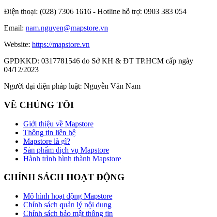
Điện thoại:
(028) 7306 1616 - Hotline hỗ trợ: 0903 383 054
Email:
nam.nguyen@mapstore.vn
Website:
https://mapstore.vn
GPDKKD:
0317781546 do Sở KH & ĐT TP.HCM cấp ngày
04/12/2023
Người đại diện pháp luật:
Nguyễn Văn Nam
VỀ CHÚNG TÔI
Giới thiệu về Mapstore
Thông tin liên hệ
Mapstore là gì?
Sản phẩm dịch vụ Mapstore
Hành trình hình thành Mapstore
CHÍNH SÁCH HOẠT ĐỘNG
Mô hình hoạt động Mapstore
Chính sách quản lý nội dung
Chính sách bảo mật thông tin