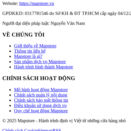
Website:
https://mapstore.vn
GPDKKD:
0317781546 do Sở KH & ĐT TP.HCM cấp ngày 04/12/
Người đại diện pháp luật:
Nguyễn Văn Nam
VỀ CHÚNG TÔI
Giới thiệu về Mapstore
Thông tin liên hệ
Mapstore là gì?
Sản phẩm dịch vụ Mapstore
Hành trình hình thành Mapstore
CHÍNH SÁCH HOẠT ĐỘNG
Mô hình hoạt động Mapstore
Chính sách quản lý nội dung
Chính sách bảo mật thông tin
Điều khoản sử dụng dịch vụ
Quy chế hoạt động Mapstore
© 2025 Mapstore - Hành trình định vị Việt từ những cửa hàng nhỏ
Chính sách Cookie
Sitemap
RSS