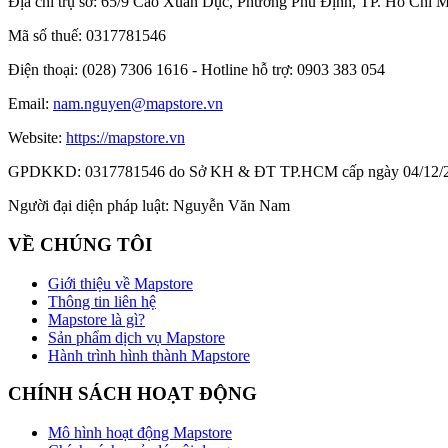
Địa chỉ trụ sở:
65/9 Cao Xuân Dục, Phường Phú Định, TP. Hồ Chí M
Mã số thuế:
0317781546
Điện thoại:
(028) 7306 1616 - Hotline hỗ trợ: 0903 383 054
Email:
nam.nguyen@mapstore.vn
Website:
https://mapstore.vn
GPDKKD:
0317781546 do Sở KH & ĐT TP.HCM cấp ngày 04/12/
Người đại diện pháp luật:
Nguyễn Văn Nam
VỀ CHÚNG TÔI
Giới thiệu về Mapstore
Thông tin liên hệ
Mapstore là gì?
Sản phẩm dịch vụ Mapstore
Hành trình hình thành Mapstore
CHÍNH SÁCH HOẠT ĐỘNG
Mô hình hoạt động Mapstore