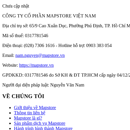
Chưa cập nhật
CÔNG TY CỔ PHẦN MAPSTORE VIỆT NAM
Địa chỉ trụ sở:
65/9 Cao Xuân Dục, Phường Phú Định, TP. Hồ Chí M
Mã số thuế:
0317781546
Điện thoại:
(028) 7306 1616 - Hotline hỗ trợ: 0903 383 054
Email:
nam.nguyen@mapstore.vn
Website:
https://mapstore.vn
GPDKKD:
0317781546 do Sở KH & ĐT TP.HCM cấp ngày 04/12/
Người đại diện pháp luật:
Nguyễn Văn Nam
VỀ CHÚNG TÔI
Giới thiệu về Mapstore
Thông tin liên hệ
Mapstore là gì?
Sản phẩm dịch vụ Mapstore
Hành trình hình thành Mapstore