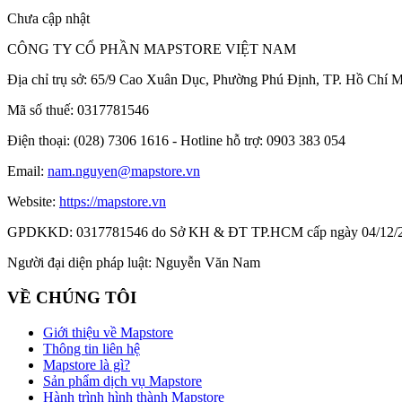
Chưa cập nhật
CÔNG TY CỔ PHẦN MAPSTORE VIỆT NAM
Địa chỉ trụ sở:
65/9 Cao Xuân Dục, Phường Phú Định, TP. Hồ Chí M
Mã số thuế:
0317781546
Điện thoại:
(028) 7306 1616 - Hotline hỗ trợ: 0903 383 054
Email:
nam.nguyen@mapstore.vn
Website:
https://mapstore.vn
GPDKKD:
0317781546 do Sở KH & ĐT TP.HCM cấp ngày 04/12/
Người đại diện pháp luật:
Nguyễn Văn Nam
VỀ CHÚNG TÔI
Giới thiệu về Mapstore
Thông tin liên hệ
Mapstore là gì?
Sản phẩm dịch vụ Mapstore
Hành trình hình thành Mapstore