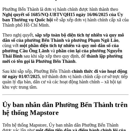
Phường Bến Thành là đơn vị hành chính được hình thành theo
Nghị quyết số 1685/NQ-UBTVQH15 ngày 16/06/2025 của Ủy
ban Thường vụ Quốc hội
về sắp xếp đơn vị hành chính cấp xã của
Thành phố Hồ Chí Minh.
Theo nghị quyết,
sắp xếp toàn bộ diện tích tự nhiên và quy mô
dân số của phường Bến Thành và phường Phạm Ngũ Lão
,
cùng với
một phần diện tích tự nhiên và quy mô dân số của
phường Cầu Ông Lãnh
và
phần còn lại của phường Nguyễn
Thái Bình
sau khi sắp xếp theo quy định, để
thành lập phường
mới có tên gọi là Phường Bến Thành
.
Sau khi sắp xếp, Phường Bến Thành
chính thức đi vào hoạt động
từ ngày 01/07/2025
, trở thành đơn vị hành chính cấp cơ sở trực tiếp
quản lý địa bàn, dân cư và các hoạt động hành chính – xã hội tại
khu vực trung tâm.
Ủy ban nhân dân Phường Bến Thành trên
hệ thống Mapstore
Trên hệ thống Mapstore, Ủy ban nhân dân Phường Bến Thành
được xác lập như
một điểm tiếp dân và điểm hành chính lõi của