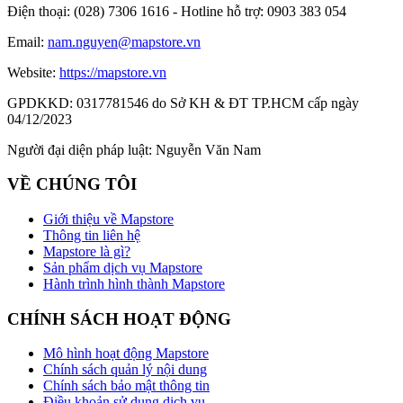
Điện thoại:
(028) 7306 1616 - Hotline hỗ trợ: 0903 383 054
Email:
nam.nguyen@mapstore.vn
Website:
https://mapstore.vn
GPDKKD:
0317781546 do Sở KH & ĐT TP.HCM cấp ngày
04/12/2023
Người đại diện pháp luật:
Nguyễn Văn Nam
VỀ CHÚNG TÔI
Giới thiệu về Mapstore
Thông tin liên hệ
Mapstore là gì?
Sản phẩm dịch vụ Mapstore
Hành trình hình thành Mapstore
CHÍNH SÁCH HOẠT ĐỘNG
Mô hình hoạt động Mapstore
Chính sách quản lý nội dung
Chính sách bảo mật thông tin
Điều khoản sử dụng dịch vụ