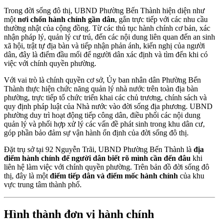
Trong đời sống đô thị, UBND Phường Bến Thành hiện diện như
một
nơi chốn hành chính gần dân
, gắn trực tiếp với các nhu cầu
thường nhật của cộng đồng. Từ các thủ tục hành chính cơ bản, xác
nhận pháp lý, quản lý cư trú, đến các nội dung liên quan đến an sinh
xã hội, trật tự địa bàn và tiếp nhận phản ánh, kiến nghị của người
dân, đây là điểm đầu mối để người dân xác định và tìm đến khi có
việc với chính quyền phường.
Với vai trò là chính quyền cơ sở, Ủy ban nhân dân Phường Bến
Thành thực hiện chức năng quản lý nhà nước trên toàn địa bàn
phường, trực tiếp tổ chức triển khai các chủ trương, chính sách và
quy định pháp luật của Nhà nước vào đời sống địa phương. UBND
phường duy trì hoạt động tiếp công dân, điều phối các nội dung
quản lý và phối hợp xử lý các vấn đề phát sinh trong khu dân cư,
góp phần bảo đảm sự vận hành ổn định của đời sống đô thị.
Đặt trụ sở tại 92 Nguyễn Trãi, UBND Phường Bến Thành là
địa
điểm hành chính để người dân biết rõ mình cần đến đâu
khi
liên hệ làm việc với chính quyền phường. Trên bản đồ đời sống đô
thị, đây là một
điểm tiếp dân và điểm mốc hành chính
của khu
vực trung tâm thành phố.
Hình thành đơn vị hành chính