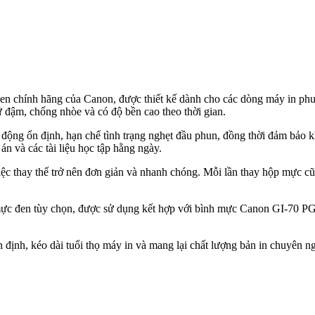
 chính hãng của Canon, được thiết kế dành cho các dòng máy in p
ữ đậm, chống nhòe và có độ bền cao theo thời gian.
g ổn định, hạn chế tình trạng nghẹt đầu phun, đồng thời đảm bảo khả 
án và các tài liệu học tập hằng ngày.
iệc thay thế trở nên đơn giản và nhanh chóng. Mỗi lần thay hộp mực cũ
c đen tùy chọn, được sử dụng kết hợp với bình mực Canon GI-70 PG
nh, kéo dài tuổi thọ máy in và mang lại chất lượng bản in chuyên ngh