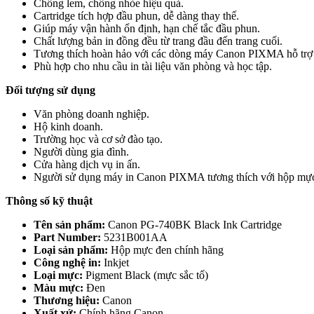
Chống lem, chống nhòe hiệu quả.
Cartridge tích hợp đầu phun, dễ dàng thay thế.
Giúp máy vận hành ổn định, hạn chế tắc đầu phun.
Chất lượng bản in đồng đều từ trang đầu đến trang cuối.
Tương thích hoàn hảo với các dòng máy Canon PIXMA hỗ tr
Phù hợp cho nhu cầu in tài liệu văn phòng và học tập.
Đối tượng sử dụng
Văn phòng doanh nghiệp.
Hộ kinh doanh.
Trường học và cơ sở đào tạo.
Người dùng gia đình.
Cửa hàng dịch vụ in ấn.
Người sử dụng máy in Canon PIXMA tương thích với hộp m
Thông số kỹ thuật
Tên sản phẩm:
Canon PG-740BK Black Ink Cartridge
Part Number:
5231B001AA
Loại sản phẩm:
Hộp mực đen chính hãng
Công nghệ in:
Inkjet
Loại mực:
Pigment Black (mực sắc tố)
Màu mực:
Đen
Thương hiệu:
Canon
Xuất xứ:
Chính hãng Canon