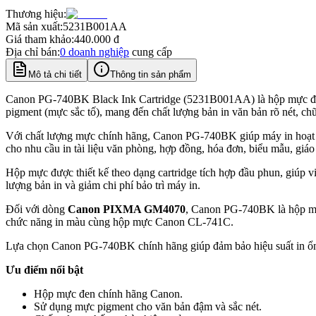
Thương hiệu:
Mã sản xuất:
5231B001AA
Giá tham khảo:
440.000
đ
Địa chỉ bán:
0
doanh nghiệp
cung cấp
Mô tả chi tiết
Thông tin sản phẩm
Canon PG-740BK Black Ink Cartridge (5231B001AA) là hộp mực đen
pigment (mực sắc tố), mang đến chất lượng bản in văn bản rõ nét, ch
Với chất lượng mực chính hãng, Canon PG-740BK giúp máy in hoạt độn
cho nhu cầu in tài liệu văn phòng, hợp đồng, hóa đơn, biểu mẫu, giáo 
Hộp mực được thiết kế theo dạng cartridge tích hợp đầu phun, giúp v
lượng bản in và giảm chi phí bảo trì máy in.
Đối với dòng
Canon PIXMA GM4070
, Canon PG-740BK là hộp mự
chức năng in màu cùng hộp mực Canon CL-741C.
Lựa chọn Canon PG-740BK chính hãng giúp đảm bảo hiệu suất in ổn đị
Ưu điểm nổi bật
Hộp mực đen chính hãng Canon.
Sử dụng mực pigment cho văn bản đậm và sắc nét.