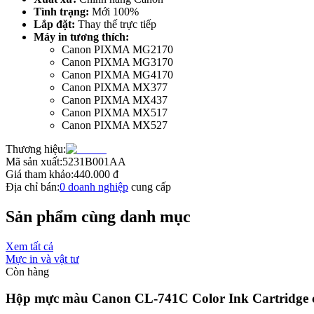
Tình trạng:
Mới 100%
Lắp đặt:
Thay thế trực tiếp
Máy in tương thích:
Canon PIXMA MG2170
Canon PIXMA MG3170
Canon PIXMA MG4170
Canon PIXMA MX377
Canon PIXMA MX437
Canon PIXMA MX517
Canon PIXMA MX527
Thương hiệu:
Mã sản xuất:
5231B001AA
Giá tham khảo:
440.000
đ
Địa chỉ bán:
0
doanh nghiệp
cung cấp
Sản phẩm cùng danh mục
Xem tất cả
Mực in và vật tư
Còn hàng
Hộp mực màu Canon CL-741C Color Ink Cartridge 