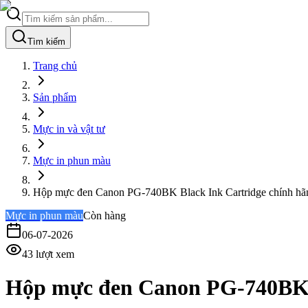
Tìm kiếm
Trang chủ
Sản phẩm
Mực in và vật tư
Mực in phun màu
Hộp mực đen Canon PG-740BK Black Ink Cartridge chính h
Mực in phun màu
Còn hàng
06-07-2026
43
lượt xem
Hộp mực đen Canon PG-740BK B