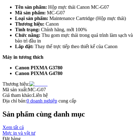
Tên sản phẩm:
Hộp mực thải Canon MC-G07
Mã sản phẩm:
MC-G07
Loại sản phẩm:
Maintenance Cartridge (Hộp mực thải)
Thương hiệu:
Canon
Tình trạng:
Chính hãng, mới 100%
Chức năng:
Thu gom mực thải trong quá trình làm sạch và
bảo trì đầu in
Lắp đặt:
Thay thế trực tiếp theo thiết kế của Canon
Máy in tương thích
Canon PIXMA G3780
Canon PIXMA G4780
Thương hiệu:
Mã sản xuất:
MC-G07
Giá tham khảo:
Liên hệ
Địa chỉ bán:
0
doanh nghiệp
cung cấp
Sản phẩm cùng danh mục
Xem tất cả
Mực in và vật tư
Đặt hàng