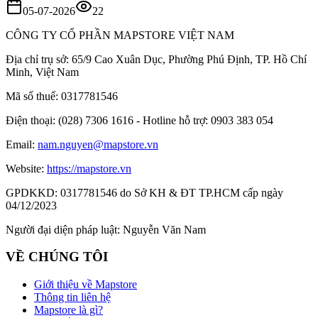
05-07-2026
22
CÔNG TY CỔ PHẦN MAPSTORE VIỆT NAM
Địa chỉ trụ sở:
65/9 Cao Xuân Dục, Phường Phú Định, TP. Hồ Chí
Minh, Việt Nam
Mã số thuế:
0317781546
Điện thoại:
(028) 7306 1616 - Hotline hỗ trợ: 0903 383 054
Email:
nam.nguyen@mapstore.vn
Website:
https://mapstore.vn
GPDKKD:
0317781546 do Sở KH & ĐT TP.HCM cấp ngày
04/12/2023
Người đại diện pháp luật:
Nguyễn Văn Nam
VỀ CHÚNG TÔI
Giới thiệu về Mapstore
Thông tin liên hệ
Mapstore là gì?