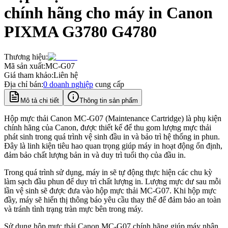
chính hãng cho máy in Canon
PIXMA G3780 G4780
Thương hiệu:
Mã sản xuất:
MC-G07
Giá tham khảo:
Liên hệ
Địa chỉ bán:
0
doanh nghiệp
cung cấp
Mô tả chi tiết
Thông tin sản phẩm
Hộp mực thải Canon MC-G07 (Maintenance Cartridge) là phụ kiện
chính hãng của Canon, được thiết kế để thu gom lượng mực thải
phát sinh trong quá trình vệ sinh đầu in và bảo trì hệ thống in phun.
Đây là linh kiện tiêu hao quan trọng giúp máy in hoạt động ổn định,
đảm bảo chất lượng bản in và duy trì tuổi thọ của đầu in.
Trong quá trình sử dụng, máy in sẽ tự động thực hiện các chu kỳ
làm sạch đầu phun để duy trì chất lượng in. Lượng mực dư sau mỗi
lần vệ sinh sẽ được đưa vào hộp mực thải MC-G07. Khi hộp mực
đầy, máy sẽ hiển thị thông báo yêu cầu thay thế để đảm bảo an toàn
và tránh tình trạng tràn mực bên trong máy.
Sử dụng hộp mực thải Canon MC-G07 chính hãng giúp máy nhận