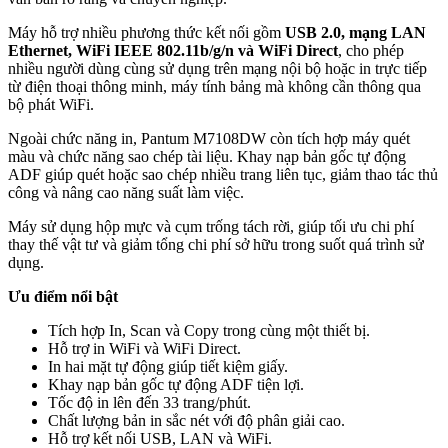
Máy hỗ trợ nhiều phương thức kết nối gồm
USB 2.0, mạng LAN
Ethernet, WiFi IEEE 802.11b/g/n và WiFi Direct
, cho phép
nhiều người dùng cùng sử dụng trên mạng nội bộ hoặc in trực tiếp
từ điện thoại thông minh, máy tính bảng mà không cần thông qua
bộ phát WiFi.
Ngoài chức năng in, Pantum M7108DW còn tích hợp máy quét
màu và chức năng sao chép tài liệu. Khay nạp bản gốc tự động
ADF giúp quét hoặc sao chép nhiều trang liên tục, giảm thao tác thủ
công và nâng cao năng suất làm việc.
Máy sử dụng hộp mực và cụm trống tách rời, giúp tối ưu chi phí
thay thế vật tư và giảm tổng chi phí sở hữu trong suốt quá trình sử
dụng.
Ưu điểm nổi bật
Tích hợp In, Scan và Copy trong cùng một thiết bị.
Hỗ trợ in WiFi và WiFi Direct.
In hai mặt tự động giúp tiết kiệm giấy.
Khay nạp bản gốc tự động ADF tiện lợi.
Tốc độ in lên đến 33 trang/phút.
Chất lượng bản in sắc nét với độ phân giải cao.
Hỗ trợ kết nối USB, LAN và WiFi.