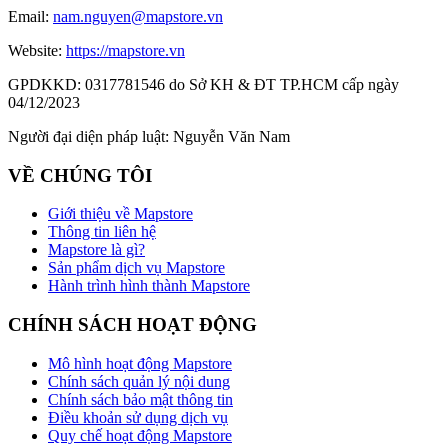
Email:
nam.nguyen@mapstore.vn
Website:
https://mapstore.vn
GPDKKD:
0317781546 do Sở KH & ĐT TP.HCM cấp ngày
04/12/2023
Người đại diện pháp luật:
Nguyễn Văn Nam
VỀ CHÚNG TÔI
Giới thiệu về Mapstore
Thông tin liên hệ
Mapstore là gì?
Sản phẩm dịch vụ Mapstore
Hành trình hình thành Mapstore
CHÍNH SÁCH HOẠT ĐỘNG
Mô hình hoạt động Mapstore
Chính sách quản lý nội dung
Chính sách bảo mật thông tin
Điều khoản sử dụng dịch vụ
Quy chế hoạt động Mapstore