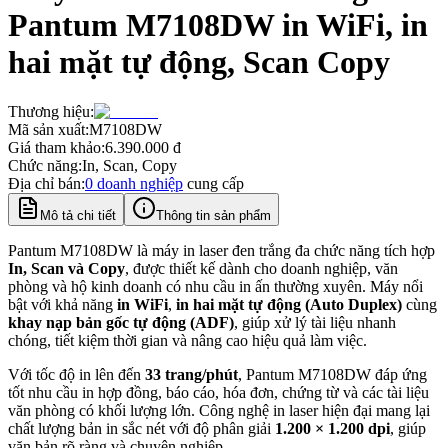
Pantum M7108DW in WiFi, in
hai mặt tự động, Scan Copy
Thương hiệu:
Mã sản xuất:
M7108DW
Giá tham khảo:
6.390.000
đ
Chức năng:
In, Scan, Copy
Địa chỉ bán:
0
doanh nghiệp
cung cấp
Mô tả chi tiết
Thông tin sản phẩm
Pantum M7108DW là máy in laser đen trắng đa chức năng tích hợp
In, Scan và Copy
, được thiết kế dành cho doanh nghiệp, văn
phòng và hộ kinh doanh có nhu cầu in ấn thường xuyên. Máy nổi
bật với khả năng
in WiFi
,
in hai mặt tự động (Auto Duplex)
cùng
khay nạp bản gốc tự động (ADF)
, giúp xử lý tài liệu nhanh
chóng, tiết kiệm thời gian và nâng cao hiệu quả làm việc.
Với tốc độ in lên đến
33 trang/phút
, Pantum M7108DW đáp ứng
tốt nhu cầu in hợp đồng, báo cáo, hóa đơn, chứng từ và các tài liệu
văn phòng có khối lượng lớn. Công nghệ in laser hiện đại mang lại
chất lượng bản in sắc nét với độ phân giải
1.200 × 1.200 dpi
, giúp
văn bản rõ ràng và chuyên nghiệp.