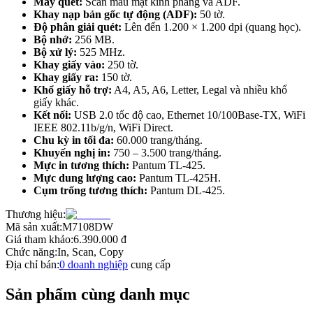
Máy quét:
Scan màu mặt kính phẳng và ADF.
Khay nạp bản gốc tự động (ADF):
50 tờ.
Độ phân giải quét:
Lên đến 1.200 × 1.200 dpi (quang học).
Bộ nhớ:
256 MB.
Bộ xử lý:
525 MHz.
Khay giấy vào:
250 tờ.
Khay giấy ra:
150 tờ.
Khổ giấy hỗ trợ:
A4, A5, A6, Letter, Legal và nhiều khổ
giấy khác.
Kết nối:
USB 2.0 tốc độ cao, Ethernet 10/100Base-TX, WiFi
IEEE 802.11b/g/n, WiFi Direct.
Chu kỳ in tối đa:
60.000 trang/tháng.
Khuyến nghị in:
750 – 3.500 trang/tháng.
Mực in tương thích:
Pantum TL-425.
Mực dung lượng cao:
Pantum TL-425H.
Cụm trống tương thích:
Pantum DL-425.
Thương hiệu:
Mã sản xuất:
M7108DW
Giá tham khảo:
6.390.000
đ
Chức năng:
In, Scan, Copy
Địa chỉ bán:
0
doanh nghiệp
cung cấp
Sản phẩm cùng danh mục