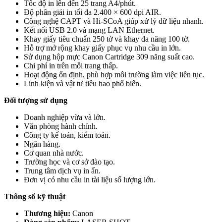
Tốc độ in lên đến 25 trang A4/phút.
Độ phân giải in tối đa 2.400 × 600 dpi AIR.
Công nghệ CAPT và Hi-SCoA giúp xử lý dữ liệu nhanh.
Kết nối USB 2.0 và mạng LAN Ethernet.
Khay giấy tiêu chuẩn 250 tờ và khay đa năng 100 tờ.
Hỗ trợ mở rộng khay giấy phục vụ nhu cầu in lớn.
Sử dụng hộp mực Canon Cartridge 309 năng suất cao.
Chi phí in trên mỗi trang thấp.
Hoạt động ổn định, phù hợp môi trường làm việc liên tục.
Linh kiện và vật tư tiêu hao phổ biến.
Đối tượng sử dụng
Doanh nghiệp vừa và lớn.
Văn phòng hành chính.
Công ty kế toán, kiểm toán.
Ngân hàng.
Cơ quan nhà nước.
Trường học và cơ sở đào tạo.
Trung tâm dịch vụ in ấn.
Đơn vị có nhu cầu in tài liệu số lượng lớn.
Thông số kỹ thuật
Thương hiệu:
Canon