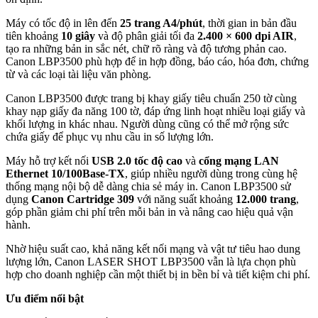
Máy có tốc độ in lên đến
25 trang A4/phút
, thời gian in bản đầu
tiên khoảng
10 giây
và độ phân giải tối đa
2.400 × 600 dpi AIR
,
tạo ra những bản in sắc nét, chữ rõ ràng và độ tương phản cao.
Canon LBP3500 phù hợp để in hợp đồng, báo cáo, hóa đơn, chứng
từ và các loại tài liệu văn phòng.
Canon LBP3500 được trang bị khay giấy tiêu chuẩn 250 tờ cùng
khay nạp giấy đa năng 100 tờ, đáp ứng linh hoạt nhiều loại giấy và
khối lượng in khác nhau. Người dùng cũng có thể mở rộng sức
chứa giấy để phục vụ nhu cầu in số lượng lớn.
Máy hỗ trợ kết nối
USB 2.0 tốc độ cao
và
cổng mạng LAN
Ethernet 10/100Base-TX
, giúp nhiều người dùng trong cùng hệ
thống mạng nội bộ dễ dàng chia sẻ máy in. Canon LBP3500 sử
dụng
Canon Cartridge 309
với năng suất khoảng
12.000 trang
,
góp phần giảm chi phí trên mỗi bản in và nâng cao hiệu quả vận
hành.
Nhờ hiệu suất cao, khả năng kết nối mạng và vật tư tiêu hao dung
lượng lớn, Canon LASER SHOT LBP3500 vẫn là lựa chọn phù
hợp cho doanh nghiệp cần một thiết bị in bền bỉ và tiết kiệm chi phí.
Ưu điểm nổi bật