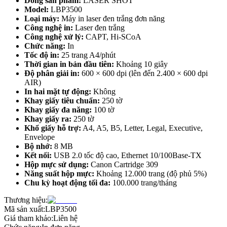
Dòng sản phẩm:
LASER SHOT
Model:
LBP3500
Loại máy:
Máy in laser đen trắng đơn năng
Công nghệ in:
Laser đen trắng
Công nghệ xử lý:
CAPT, Hi-SCoA
Chức năng:
In
Tốc độ in:
25 trang A4/phút
Thời gian in bản đầu tiên:
Khoảng 10 giây
Độ phân giải in:
600 × 600 dpi (lên đến 2.400 × 600 dpi
AIR)
In hai mặt tự động:
Không
Khay giấy tiêu chuẩn:
250 tờ
Khay giấy đa năng:
100 tờ
Khay giấy ra:
250 tờ
Khổ giấy hỗ trợ:
A4, A5, B5, Letter, Legal, Executive,
Envelope
Bộ nhớ:
8 MB
Kết nối:
USB 2.0 tốc độ cao, Ethernet 10/100Base-TX
Hộp mực sử dụng:
Canon Cartridge 309
Năng suất hộp mực:
Khoảng 12.000 trang (độ phủ 5%)
Chu kỳ hoạt động tối đa:
100.000 trang/tháng
Thương hiệu:
Mã sản xuất:
LBP3500
Giá tham khảo:
Liên hệ