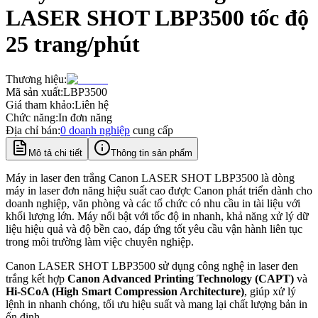
LASER SHOT LBP3500 tốc độ
25 trang/phút
Thương hiệu:
Mã sản xuất:
LBP3500
Giá tham khảo:
Liên hệ
Chức năng:
In đơn năng
Địa chỉ bán:
0
doanh nghiệp
cung cấp
Mô tả chi tiết
Thông tin sản phẩm
Máy in laser đen trắng Canon LASER SHOT LBP3500 là dòng
máy in laser đơn năng hiệu suất cao được Canon phát triển dành cho
doanh nghiệp, văn phòng và các tổ chức có nhu cầu in tài liệu với
khối lượng lớn. Máy nổi bật với tốc độ in nhanh, khả năng xử lý dữ
liệu hiệu quả và độ bền cao, đáp ứng tốt yêu cầu vận hành liên tục
trong môi trường làm việc chuyên nghiệp.
Canon LASER SHOT LBP3500 sử dụng công nghệ in laser đen
trắng kết hợp
Canon Advanced Printing Technology (CAPT)
và
Hi-SCoA (High Smart Compression Architecture)
, giúp xử lý
lệnh in nhanh chóng, tối ưu hiệu suất và mang lại chất lượng bản in
ổn định.