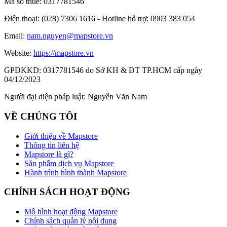
Mã số thuế:
0317781546
Điện thoại:
(028) 7306 1616 - Hotline hỗ trợ: 0903 383 054
Email:
nam.nguyen@mapstore.vn
Website:
https://mapstore.vn
GPDKKD:
0317781546 do Sở KH & ĐT TP.HCM cấp ngày
04/12/2023
Người đại diện pháp luật:
Nguyễn Văn Nam
VỀ CHÚNG TÔI
Giới thiệu về Mapstore
Thông tin liên hệ
Mapstore là gì?
Sản phẩm dịch vụ Mapstore
Hành trình hình thành Mapstore
CHÍNH SÁCH HOẠT ĐỘNG
Mô hình hoạt động Mapstore
Chính sách quản lý nội dung