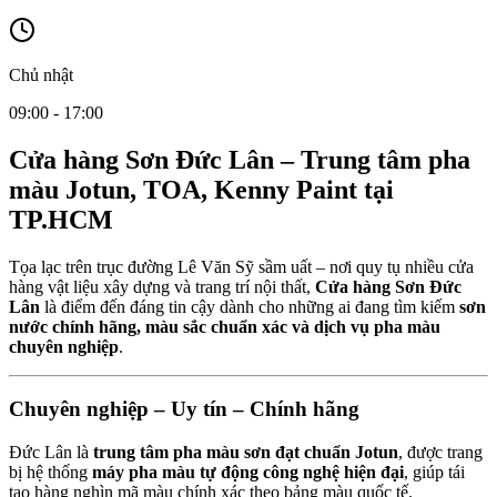
Chủ nhật
09:00 - 17:00
Cửa hàng Sơn Đức Lân – Trung tâm pha
màu Jotun, TOA, Kenny Paint tại
TP.HCM
Tọa lạc trên trục đường Lê Văn Sỹ sầm uất – nơi quy tụ nhiều cửa
hàng vật liệu xây dựng và trang trí nội thất,
Cửa hàng Sơn Đức
Lân
là điểm đến đáng tin cậy dành cho những ai đang tìm kiếm
sơn
nước chính hãng, màu sắc chuẩn xác và dịch vụ pha màu
chuyên nghiệp
.
Chuyên nghiệp – Uy tín – Chính hãng
Đức Lân là
trung tâm pha màu sơn đạt chuẩn Jotun
, được trang
bị hệ thống
máy pha màu tự động công nghệ hiện đại
, giúp tái
tạo hàng nghìn mã màu chính xác theo bảng màu quốc tế.