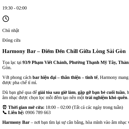
19:30 - 02:00
Chủ nhật
Đóng cửa
Harmony Bar – Điểm Đến Chill Giữa Lòng Sài Gòn
Tọa lạc tại
93/9 Phạm Viết Chánh, Phường Thạnh Mỹ Tây, Thàn
Gòn.
Với phong cách
bar hiện đại – thân thiện – tinh tế
, Harmony mang đ
được pha chế tỉ mỉ.
Dù bạn ghé qua để
giải tỏa sau giờ làm
,
gặp gỡ bạn bè cuối tuần
, 
âm nhạc được chọn lọc mỗi đêm tạo nên một
trải nghiệm khó quên
.
⏰ Thời gian mở cửa:
18:00 – 02:00 (Tất cả các ngày trong tuần)
📞 Liên hệ:
0906 789 663
Harmony Bar
– nơi bạn tìm lại sự cân bằng, hòa mình vào âm nhạc