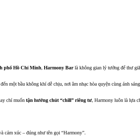
h phố Hồ Chí Minh
,
Harmony Bar
là không gian lý tưởng để thư gi
ến một bầu không khí dễ chịu, nơi âm nhạc hòa quyện cùng ánh sáng, 
hay chỉ muốn
tận hưởng chút “chill” riêng tư
, Harmony luôn là lựa 
 và cảm xúc – đúng như tên gọi “Harmony”.