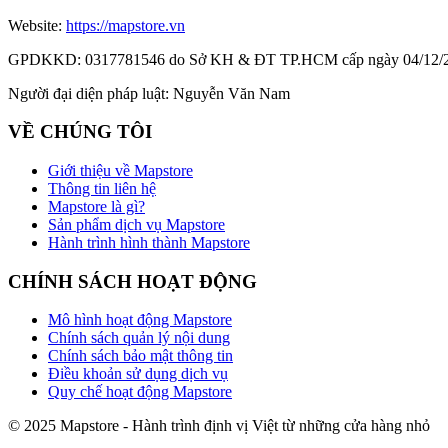
Website:
https://mapstore.vn
GPDKKD:
0317781546 do Sở KH & ĐT TP.HCM cấp ngày 04/12/
Người đại diện pháp luật:
Nguyễn Văn Nam
VỀ CHÚNG TÔI
Giới thiệu về Mapstore
Thông tin liên hệ
Mapstore là gì?
Sản phẩm dịch vụ Mapstore
Hành trình hình thành Mapstore
CHÍNH SÁCH HOẠT ĐỘNG
Mô hình hoạt động Mapstore
Chính sách quản lý nội dung
Chính sách bảo mật thông tin
Điều khoản sử dụng dịch vụ
Quy chế hoạt động Mapstore
© 2025 Mapstore - Hành trình định vị Việt từ những cửa hàng nhỏ