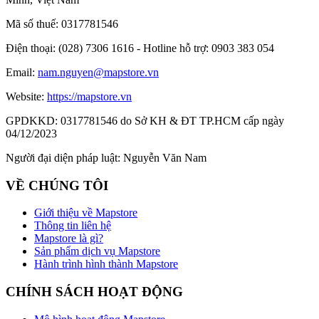
Mã số thuế:
0317781546
Điện thoại:
(028) 7306 1616 - Hotline hỗ trợ: 0903 383 054
Email:
nam.nguyen@mapstore.vn
Website:
https://mapstore.vn
GPDKKD:
0317781546 do Sở KH & ĐT TP.HCM cấp ngày
04/12/2023
Người đại diện pháp luật:
Nguyễn Văn Nam
VỀ CHÚNG TÔI
Giới thiệu về Mapstore
Thông tin liên hệ
Mapstore là gì?
Sản phẩm dịch vụ Mapstore
Hành trình hình thành Mapstore
CHÍNH SÁCH HOẠT ĐỘNG