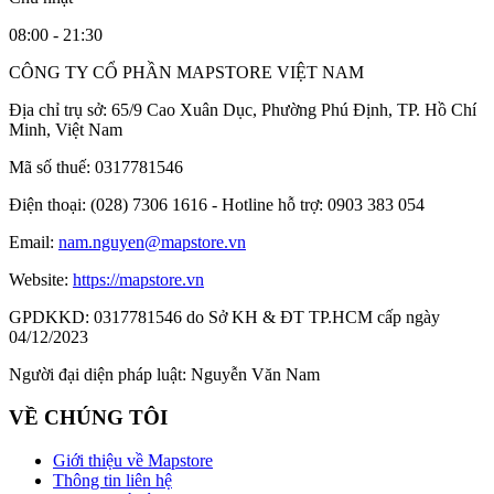
08:00 - 21:30
CÔNG TY CỔ PHẦN MAPSTORE VIỆT NAM
Địa chỉ trụ sở:
65/9 Cao Xuân Dục, Phường Phú Định, TP. Hồ Chí
Minh, Việt Nam
Mã số thuế:
0317781546
Điện thoại:
(028) 7306 1616 - Hotline hỗ trợ: 0903 383 054
Email:
nam.nguyen@mapstore.vn
Website:
https://mapstore.vn
GPDKKD:
0317781546 do Sở KH & ĐT TP.HCM cấp ngày
04/12/2023
Người đại diện pháp luật:
Nguyễn Văn Nam
VỀ CHÚNG TÔI
Giới thiệu về Mapstore
Thông tin liên hệ