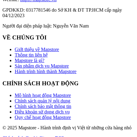
GPDKKD:
0317781546 do Sở KH & ĐT TP.HCM cấp ngày
04/12/2023
Người đại diện pháp luật:
Nguyễn Văn Nam
VỀ CHÚNG TÔI
Giới thiệu về Mapstore
Thông tin liên hệ
Mapstore là gì?
Sản phẩm dịch vụ Mapstore
Hành trình hình thành Mapstore
CHÍNH SÁCH HOẠT ĐỘNG
Mô hình hoạt động Mapstore
Chính sách quản lý nội dung
Chính sách bảo mật thông tin
Điều khoản sử dụng dịch vụ
Quy chế hoạt động Mapstore
© 2025 Mapstore - Hành trình định vị Việt từ những cửa hàng nhỏ