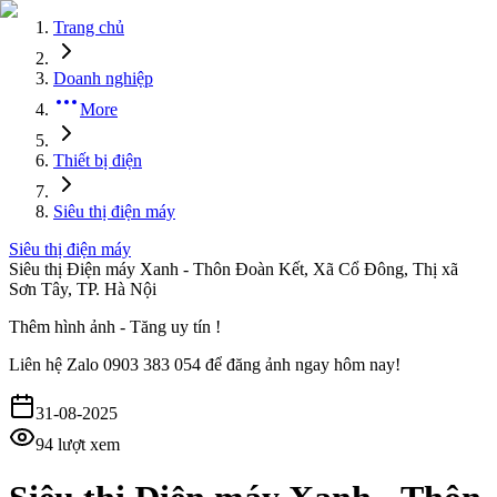
Trang chủ
Doanh nghiệp
More
Thiết bị điện
Siêu thị điện máy
Siêu thị điện máy
Siêu thị Điện máy Xanh - Thôn Đoàn Kết, Xã Cổ Đông, Thị xã
Sơn Tây, TP. Hà Nội
Thêm hình ảnh - Tăng uy tín !
Liên hệ
Zalo 0903 383 054
để đăng ảnh ngay hôm nay!
31-08-2025
94
lượt xem