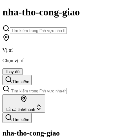
nha-tho-cong-giao
Vị trí
Chọn vị trí
Thay đổi
Tìm kiếm
Tất cả tỉnh/thành
Tìm kiếm
nha-tho-cong-giao