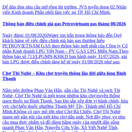
Để đáp ứng nhu cầu mở rộng thị trường, JVS tuyển dụng 02 Nhân
viên Kinh doanh Phân phối làm việc tại TP. Hồ Chí Minh.
Thông báo điều chỉnh giá gas Petrovietnam gas tháng 08/2026
Ngày đăng: 01/08/2026iWater xin trân trọng thông báo đến Quý
khách hàng về việc điều chỉnh giá bán gas thương hiệu
PETROVIETNAM GAS theo thông báo mới nhất của Công ty Cổ
phần Kinh doanh LPG Việt Nam – PV GAS LPG Miền Nam.Theo
thông báo số 713/LPGMN-KHKD ban hành ngày 31/07/2026, giá
bán LPG được điều chỉnh tăng kể từ ngày 01/08/2026 như sau:
Chợ Thị Nghè – Khu chợ truyền thống lâu đời giữa lòng Bình
Thạnh
Nằm trên đường Phan Văn Hân, gần cầu Thị Nghè và rạch Thị
Nghè, Chợ Thị Nghè là một trong những khu chợ truyền thống
quen thuộc tại Bình Thạnh. Sau khi sắp xếp đơn vị hành chính, khu
vực chợ hiện thuộc phường Thạnh Mỹ Tây, Thành phố Hồ Chí
Minh.Không có quy mô lớn như Chợ Bà Chiểu, Chợ Thị Nghè
mang nét gần gũi của một khu chợ dân sinh. Nơi đây phục vụ nhu
cầu mua thực phẩm và đồ dùng hằng ngày của người dân sống
quanh Phan Văn Hân, Nguyễn Cửu Vân, Xô Viết Nghệ Tĩnh,