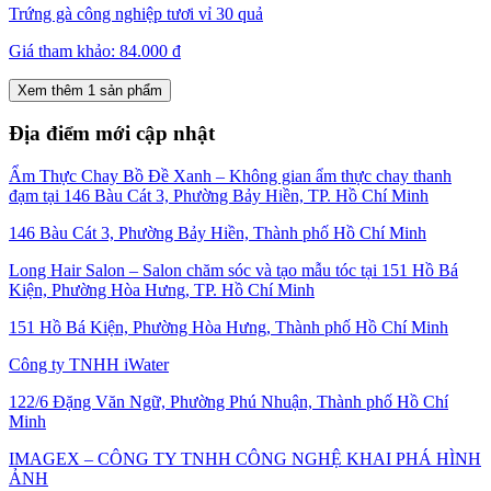
Trứng gà công nghiệp tươi vỉ 30 quả
Giá tham khảo:
84.000 đ
Xem thêm 1 sản phẩm
Địa điểm mới cập nhật
Ẩm Thực Chay Bồ Đề Xanh – Không gian ẩm thực chay thanh
đạm tại 146 Bàu Cát 3, Phường Bảy Hiền, TP. Hồ Chí Minh
146 Bàu Cát 3, Phường Bảy Hiền, Thành phố Hồ Chí Minh
Long Hair Salon – Salon chăm sóc và tạo mẫu tóc tại 151 Hồ Bá
Kiện, Phường Hòa Hưng, TP. Hồ Chí Minh
151 Hồ Bá Kiện, Phường Hòa Hưng, Thành phố Hồ Chí Minh
Công ty TNHH iWater
122/6 Đặng Văn Ngữ, Phường Phú Nhuận, Thành phố Hồ Chí
Minh
IMAGEX – CÔNG TY TNHH CÔNG NGHỆ KHAI PHÁ HÌNH
ẢNH