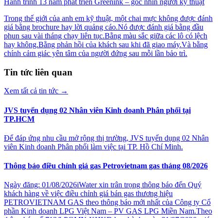
Hành trình 13 năm phát triển Greenink – góc nhìn người kỹ thuật
Trong thế giới của anh em kỹ thuật, một chai mực không được đánh
giá bằng brochure hay lời quảng cáo.Nó được đánh giá bằng đầu
phun sau vài tháng chạy liên tục.Bằng màu sắc giữa các lô có lệch
hay không.Bằng phản hồi của khách sau khi đã giao máy.Và bằng
chính cảm giác yên tâm của người đứng sau mỗi lần bảo trì.
Tin tức liên quan
Xem tất cả tin tức
→
JVS tuyển dụng 02 Nhân viên Kinh doanh Phân phối tại
TP.HCM
Để đáp ứng nhu cầu mở rộng thị trường, JVS tuyển dụng 02 Nhân
viên Kinh doanh Phân phối làm việc tại TP. Hồ Chí Minh.
Thông báo điều chỉnh giá gas Petrovietnam gas tháng 08/2026
Ngày đăng: 01/08/2026iWater xin trân trọng thông báo đến Quý
khách hàng về việc điều chỉnh giá bán gas thương hiệu
PETROVIETNAM GAS theo thông báo mới nhất của Công ty Cổ
phần Kinh doanh LPG Việt Nam – PV GAS LPG Miền Nam.Theo