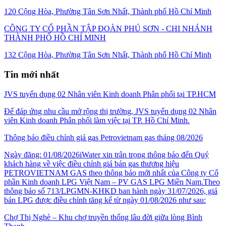
120 Cộng Hòa, Phường Tân Sơn Nhất, Thành phố Hồ Chí Minh
CÔNG TY CỔ PHẦN TẬP ĐOÀN PHÚ SƠN - CHI NHÁNH
THÀNH PHỐ HỒ CHÍ MINH
132 Cộng Hòa, Phường Tân Sơn Nhất, Thành phố Hồ Chí Minh
Tin mới nhất
JVS tuyển dụng 02 Nhân viên Kinh doanh Phân phối tại TP.HCM
Để đáp ứng nhu cầu mở rộng thị trường, JVS tuyển dụng 02 Nhân
viên Kinh doanh Phân phối làm việc tại TP. Hồ Chí Minh.
Thông báo điều chỉnh giá gas Petrovietnam gas tháng 08/2026
Ngày đăng: 01/08/2026iWater xin trân trọng thông báo đến Quý
khách hàng về việc điều chỉnh giá bán gas thương hiệu
PETROVIETNAM GAS theo thông báo mới nhất của Công ty Cổ
phần Kinh doanh LPG Việt Nam – PV GAS LPG Miền Nam.Theo
thông báo số 713/LPGMN-KHKD ban hành ngày 31/07/2026, giá
bán LPG được điều chỉnh tăng kể từ ngày 01/08/2026 như sau:
Chợ Thị Nghè – Khu chợ truyền thống lâu đời giữa lòng Bình