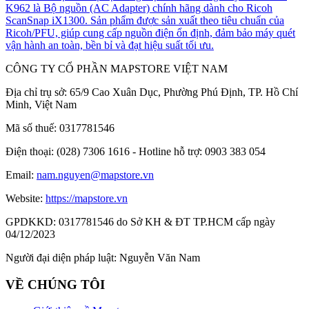
K962 là Bộ nguồn (AC Adapter) chính hãng dành cho Ricoh
ScanSnap iX1300. Sản phẩm được sản xuất theo tiêu chuẩn của
Ricoh/PFU, giúp cung cấp nguồn điện ổn định, đảm bảo máy quét
vận hành an toàn, bền bỉ và đạt hiệu suất tối ưu.
CÔNG TY CỔ PHẦN MAPSTORE VIỆT NAM
Địa chỉ trụ sở:
65/9 Cao Xuân Dục, Phường Phú Định, TP. Hồ Chí
Minh, Việt Nam
Mã số thuế:
0317781546
Điện thoại:
(028) 7306 1616 - Hotline hỗ trợ: 0903 383 054
Email:
nam.nguyen@mapstore.vn
Website:
https://mapstore.vn
GPDKKD:
0317781546 do Sở KH & ĐT TP.HCM cấp ngày
04/12/2023
Người đại diện pháp luật:
Nguyễn Văn Nam
VỀ CHÚNG TÔI