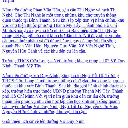
Thạnh
Nằm trên đường Phan Văn Hân, gần cầu Thị Nghè và rạch Thị
Nghè, Chợ Thị Nghè là một trong những khu chợ truyền thống
quen thuộc tại Bình Thạnh. Sau khi sắp xếp đơn vị hành chính, khu
vực chợ hiện thuộc phường Thạnh Mỹ Tây, Thành phố Hồ Chí
Minh.Không có quy mô lớn như Chợ Bà Chiểu, Chợ Thị Nghè
mang nét gần gũi của một khu chợ dân sinh. Nơi đây phục vụ nhu
cầu mua thực phẩm và đồ dùng hằng ngày của người dân sống
quanh Phan Văn Hân, Nguyễn Cửu Vân, Xô Viết Nghệ Tĩnh,
Nguyễn Hữu Cảnh và các khu dân cư lân cận.
Trường THCS Cửu Long – Ngôi trường khang trang tại 02 Võ Duy
Ninh, Thạnh Mỹ Tây
Nằm trên đường Võ Duy Ninh, gần giao lộ Ngô Tất Tố, Trường
THCS Cửu Long là một trong những cơ sở giáo dục công lập quen
thuộc tại khu vực Bình Thạnh. Sau khi địa giới hành chính được sắp
xếp, trường hiện trực thuộc UBND phường Thạnh Mỹ Tây, Thành
phố Hồ Chí Minh.Với vị trí nằm giữa khu dân cư lâu đời, trường
thuận tiện phục vụ nhu cầu học tập của học sinh sinh sống quanh
các tuyến đường Võ Duy Ninh, Ngô Tất Tố, Nguyễn Cửu Vân,
Nguyễn Hữu Cảnh và những khu vực lân cận.
Giới thiệu lịch sử về tên đường Võ Duy Ninh