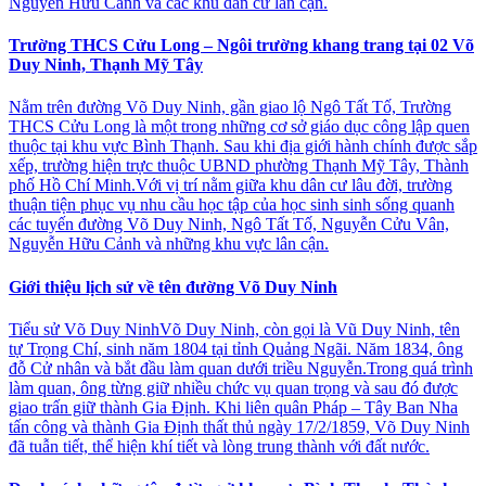
Nguyễn Hữu Cảnh và các khu dân cư lân cận.
Trường THCS Cửu Long – Ngôi trường khang trang tại 02 Võ
Duy Ninh, Thạnh Mỹ Tây
Nằm trên đường Võ Duy Ninh, gần giao lộ Ngô Tất Tố, Trường
THCS Cửu Long là một trong những cơ sở giáo dục công lập quen
thuộc tại khu vực Bình Thạnh. Sau khi địa giới hành chính được sắp
xếp, trường hiện trực thuộc UBND phường Thạnh Mỹ Tây, Thành
phố Hồ Chí Minh.Với vị trí nằm giữa khu dân cư lâu đời, trường
thuận tiện phục vụ nhu cầu học tập của học sinh sinh sống quanh
các tuyến đường Võ Duy Ninh, Ngô Tất Tố, Nguyễn Cửu Vân,
Nguyễn Hữu Cảnh và những khu vực lân cận.
Giới thiệu lịch sử về tên đường Võ Duy Ninh
Tiểu sử Võ Duy NinhVõ Duy Ninh, còn gọi là Vũ Duy Ninh, tên
tự Trọng Chí, sinh năm 1804 tại tỉnh Quảng Ngãi. Năm 1834, ông
đỗ Cử nhân và bắt đầu làm quan dưới triều Nguyễn.Trong quá trình
làm quan, ông từng giữ nhiều chức vụ quan trọng và sau đó được
giao trấn giữ thành Gia Định. Khi liên quân Pháp – Tây Ban Nha
tấn công và thành Gia Định thất thủ ngày 17/2/1859, Võ Duy Ninh
đã tuẫn tiết, thể hiện khí tiết và lòng trung thành với đất nước.