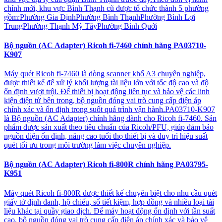
chính mới, khu vực Bình Thạnh cũ được tổ chức thành 5 phường
gồm:Phường Gia ĐịnhPhường Bình ThạnhPhường Bình Lợi
TrungPhường Thạnh Mỹ TâyPhường Bình Quới
Bộ nguồn (AC Adapter) Ricoh fi-7460 chính hãng PA03710-
K907
Máy quét Ricoh fi-7460 là dòng scanner khổ A3 chuyên nghiệp,
được thiết kế để xử lý khối lượng tài liệu lớn với tốc độ cao và độ
ổn định vượt trội. Để thiết bị hoạt động liên tục và bảo vệ các linh
kiện điện tử bên trong, bộ nguồn đóng vai trò cung cấp điện áp
chính xác và ổn định trong suốt quá trình vận hành.PA03710-K907
là Bộ nguồn (AC Adapter) chính hãng dành cho Ricoh fi-7460. Sản
phẩm được sản xuất theo tiêu chuẩn của Ricoh/PFU, giúp đảm bảo
nguồn điện ổn định, nâng cao tuổi thọ thiết bị và duy trì hiệu suất
quét tối ưu trong môi trường làm việc chuyên nghiệp.
Bộ nguồn (AC Adapter) Ricoh fi-800R chính hãng PA03795-
K951
Máy quét Ricoh fi-800R được thiết kế chuyên biệt cho nhu cầu quét
giấy tờ định danh, hộ chiếu, sổ tiết kiệm, hợp đồng và nhiều loại tài
liệu khác tại quầy giao dịch. Để máy hoạt động ổn định với tần suất
cao, bộ nguồn đóng vai trò cung cấp điện áp chính xác và bảo vệ