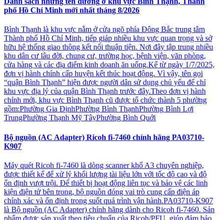
Danh sách những tên đường ở khu vực Bình Thạnh, Thành
phố Hồ Chí Minh mới nhất tháng 8/2026
Bình Thạnh là khu vực nằm ở cửa ngõ phía Đông Bắc trung tâm
Thành phố Hồ Chí Minh, tiếp giáp nhiều khu vực quan trọng và sở
hữu hệ thống giao thông kết nối thuận tiện. Nơi đây tập trung nhiều
khu dân cư lâu đời, chung cư, trường học, bệnh viện, văn phòng,
cửa hàng và các địa điểm kinh doanh ăn uống.Kể từ ngày 1/7/2025,
đơn vị hành chính cấp huyện kết thúc hoạt động. Vì vậy, tên gọi
“quận Bình Thạnh” hiện được người dân sử dụng chủ yếu để chỉ
khu vực địa lý của quận Bình Thạnh trước đây.Theo đơn vị hành
chính mới, khu vực Bình Thạnh cũ được tổ chức thành 5 phường
gồm:Phường Gia ĐịnhPhường Bình ThạnhPhường Bình Lợi
TrungPhường Thạnh Mỹ TâyPhường Bình Quới
Bộ nguồn (AC Adapter) Ricoh fi-7460 chính hãng PA03710-
K907
Máy quét Ricoh fi-7460 là dòng scanner khổ A3 chuyên nghiệp,
được thiết kế để xử lý khối lượng tài liệu lớn với tốc độ cao và độ
ổn định vượt trội. Để thiết bị hoạt động liên tục và bảo vệ các linh
kiện điện tử bên trong, bộ nguồn đóng vai trò cung cấp điện áp
chính xác và ổn định trong suốt quá trình vận hành.PA03710-K907
là Bộ nguồn (AC Adapter) chính hãng dành cho Ricoh fi-7460. Sản
phẩm được sản xuất theo tiêu chuẩn của Ricoh/PFU, giúp đảm bảo