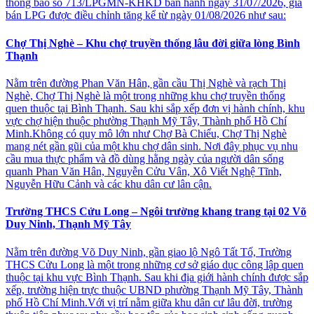
thông báo số 713/LPGMN-KHKD ban hành ngày 31/07/2026, giá
bán LPG được điều chỉnh tăng kể từ ngày 01/08/2026 như sau:
Chợ Thị Nghè – Khu chợ truyền thống lâu đời giữa lòng Bình
Thạnh
Nằm trên đường Phan Văn Hân, gần cầu Thị Nghè và rạch Thị
Nghè, Chợ Thị Nghè là một trong những khu chợ truyền thống
quen thuộc tại Bình Thạnh. Sau khi sắp xếp đơn vị hành chính, khu
vực chợ hiện thuộc phường Thạnh Mỹ Tây, Thành phố Hồ Chí
Minh.Không có quy mô lớn như Chợ Bà Chiểu, Chợ Thị Nghè
mang nét gần gũi của một khu chợ dân sinh. Nơi đây phục vụ nhu
cầu mua thực phẩm và đồ dùng hằng ngày của người dân sống
quanh Phan Văn Hân, Nguyễn Cửu Vân, Xô Viết Nghệ Tĩnh,
Nguyễn Hữu Cảnh và các khu dân cư lân cận.
Trường THCS Cửu Long – Ngôi trường khang trang tại 02 Võ
Duy Ninh, Thạnh Mỹ Tây
Nằm trên đường Võ Duy Ninh, gần giao lộ Ngô Tất Tố, Trường
THCS Cửu Long là một trong những cơ sở giáo dục công lập quen
thuộc tại khu vực Bình Thạnh. Sau khi địa giới hành chính được sắp
xếp, trường hiện trực thuộc UBND phường Thạnh Mỹ Tây, Thành
phố Hồ Chí Minh.Với vị trí nằm giữa khu dân cư lâu đời, trường