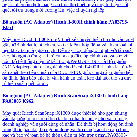
nguồn điện ổn định, nâng cao tuổi thọ thiết bị và duy trì hiệu suất
quét tối ưu trong môi trường làm việc chuyên nghiệp.
Bộ nguồn (AC Adapter) Ricoh fi-800R chính hãng PA03795-
K951
Máy quét Ricoh fi-800R được thiết kế chuyên biệt cho nhu cầu quét
giấy tờ định danh, hộ chiếu, sổ tiết kiệm, hợp đồng và nhiều loại tài
liệu khác tại quầy giao dịch. Để máy hoạt động ổn định với tần suất
cao, bộ nguồn đóng vai trò cung cấp điện áp chính xác và bảo vệ
toàn bộ hệ thống điện tử bên trong.PA03795-K951 là Bộ nguồn
(AC Adapter) chính hãng dành cho Ricoh fi-800R. Linh kiện được
sản xuất theo tiêu chuẩn của Ricoh/PFU, giúp cung cấp nguồn điện
ổn định, đảm bảo thiết bị vận hành an toàn, kéo dài tuổi thọ và duy
trì hiệu suất quét tối ưu.
Bộ nguồn (AC Adapter) Ricoh ScanSnap iX1300 chính hãng
PA03805-K962
Máy quét Ricoh ScanSnap iX1300 được thiết kế nhỏ gọn nhưng
vẫn đáp ứng nhu cầu số hóa tài liệu nhanh chóng cho văn phòng,
doanh nghiệp và người dùng cá nhân. Để thiết bị hoạt động ổn định
trong thời gian dài, bộ nguồn đóng vai trò cung cấp điện áp chính
xác và bảo vệ toàn bộ hệ thống điện tử bên trong máy.PA03805-