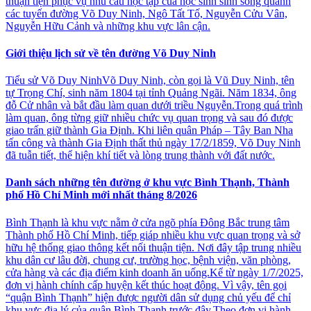
thuận tiện phục vụ nhu cầu học tập của học sinh sinh sống quanh
các tuyến đường Võ Duy Ninh, Ngô Tất Tố, Nguyễn Cửu Vân,
Nguyễn Hữu Cảnh và những khu vực lân cận.
Giới thiệu lịch sử về tên đường Võ Duy Ninh
Tiểu sử Võ Duy NinhVõ Duy Ninh, còn gọi là Vũ Duy Ninh, tên
tự Trọng Chí, sinh năm 1804 tại tỉnh Quảng Ngãi. Năm 1834, ông
đỗ Cử nhân và bắt đầu làm quan dưới triều Nguyễn.Trong quá trình
làm quan, ông từng giữ nhiều chức vụ quan trọng và sau đó được
giao trấn giữ thành Gia Định. Khi liên quân Pháp – Tây Ban Nha
tấn công và thành Gia Định thất thủ ngày 17/2/1859, Võ Duy Ninh
đã tuẫn tiết, thể hiện khí tiết và lòng trung thành với đất nước.
Danh sách những tên đường ở khu vực Bình Thạnh, Thành
phố Hồ Chí Minh mới nhất tháng 8/2026
Bình Thạnh là khu vực nằm ở cửa ngõ phía Đông Bắc trung tâm
Thành phố Hồ Chí Minh, tiếp giáp nhiều khu vực quan trọng và sở
hữu hệ thống giao thông kết nối thuận tiện. Nơi đây tập trung nhiều
khu dân cư lâu đời, chung cư, trường học, bệnh viện, văn phòng,
cửa hàng và các địa điểm kinh doanh ăn uống.Kể từ ngày 1/7/2025,
đơn vị hành chính cấp huyện kết thúc hoạt động. Vì vậy, tên gọi
“quận Bình Thạnh” hiện được người dân sử dụng chủ yếu để chỉ
khu vực địa lý của quận Bình Thạnh trước đây.Theo đơn vị hành