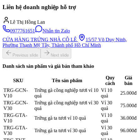
Liên hệ doanh nghiệp hỗ trợ
Lê Thị Hồng Lan
0977761651
Nhắn tin Zalo
CỬA HÀNG TRỨNG NHÀ CÔ LÊ
15/57 Võ Duy Ninh,
Phường Thạnh Mỹ Tây, Thành phố Hồ Chí Minh
Previous slide
Next slide
Danh sách sản phẩm và giá bán tham khảo
Quy
Giá
SKU
Tên sản phẩm
cách
bán
TRG-GCN-
Trứng gà công nghiệp tươi vỉ 10
Vỉ 10
25.000đ
V10
quả
quả
TRG-GCN-
Trứng gà công nghiệp tươi vỉ 30
Vỉ 30
75.000đ
V30
quả
quả
TRG-GTA-
Vỉ 10
Trứng gà ta tươi vỉ 10 quả
36.000đ
V10
quả
TRG-GTA-
Vỉ 30
Trứng gà ta tươi vỉ 30 quả
96.000đ
V30
quả