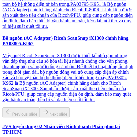
toàn bộ hệ thống điện tử bên trong.PA03795-K951 là Bộ nguồn
(AC Adapter) chính hãng dành cho Ricoh fi-800R. Linh kiện được
sản xuất theo tiêu chuẩn của Ricoh/PFU, giúp cung cấp nguồn điện
ổn định, đảm bảo thiết bị vận hành an toàn, kéo dài tuổi thọ và duy
trì hiệu suất quét tối ưu.
Bộ nguồn (AC Adapter) Ricoh ScanSnap iX1300 chính hãng
PA03805-K962
Máy quét Ricoh ScanSnap iX1300 được thiết kế nhỏ gọn nhưng
vẫn đáp ứng nhu cầu số hóa tài liệu nhanh chóng cho văn phòng,
doanh nghiệp và người dùng cá nhân. Để thiết bị hoạt động ổn định
trong thời gian dài, bộ nguồn đóng vai trò cung cấp điện áp chính
xác và bảo vệ toàn bộ hệ thống điện tử bên trong máy.PA03805-
K962 là Bộ nguồn (AC Adapter) chính hãng dành cho Ricoh
ScanSnap iX1300. Sản phẩm được sản xuất theo tiêu chuẩn của
Ricoh/PFU, giúp cung cấp nguồn điện ổn định, đảm bảo máy quét
vận hành an toàn, bền bỉ và đạt hiệu suất tối ưu.
Previous slide
Next slide
JVS tuyển dụng 02 Nhân viên Kinh doanh Phân phối tại
TP.HCM