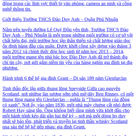
động trong các lĩnh vực thiết bị văn phòng, camera an ninh và công
nghệ thông tin.
Giới thiệu Trường THCS Đào Duy Anh – Quận Phú Nhuận
Nằm trên tuyến đường Lê Quý Đôn yên tĩnh, Trường THCS Đào
Duy Anh – Phú Nhuận là một trong những ngôi trường có cơ sở vật
chất hiện đại, môi trường học tập thân thiện và chất lượng giáo dục
ổn định hàng đầu của quận. Được khởi công xây dựng vào tháng 3
năm 2012 và chính thức đón học sinh từ năm học 2013 – 2014,
ngôi trường mang tên nhà bác học Đào Duy Anh đã trở thành địa
chỉ tin cậy, nơi gửi gắm niềm tin yêu của hàng nghìn gia đình tại địa
phương.
Hành trình 6 thế hệ gia đình Grant – Di sản 189 năm Glenfarclas
Tinh thần độc lập giữa thung lũng Speyside Giữa cao nguyên
Scotland, nơi những làn sương sớm phủ mờ dãy Ben Rinnes, có một
thung lũng mang tên Glenfarclas – nghĩa là “Thung lũng của đồng
cỏ xanh”. Nơi ấy, vào năm 1836, một nhà máy chưng cất nhỏ được
Robert Hay sáng lập. Ông không biết rằng mình vừa khởi đầu cho
một hành trình kéo dài gần hai thế kỷ – nơi mà một dòng họ duy
nhất sẽ bảo tồn, phát triển và truyền lại tinh thần whisky Scotland
qua sáu thế hệ kế tiếp nhau: gia đình Grant.