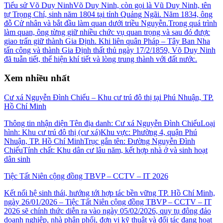
Tiểu sử Võ Duy NinhVõ Duy Ninh, còn gọi là Vũ Duy Ninh, tên
tự Trọng Chí, sinh năm 1804 tại tỉnh Quảng Ngãi. Năm 1834, ông
đỗ Cử nhân và bắt đầu làm quan dưới triều Nguyễn.Trong quá trình
làm quan, ông từng giữ nhiều chức vụ quan trọng và sau đó được
giao trấn giữ thành Gia Định. Khi liên quân Pháp – Tây Ban Nha
tấn công và thành Gia Định thất thủ ngày 17/2/1859, Võ Duy Ninh
đã tuẫn tiết, thể hiện khí tiết và lòng trung thành với đất nước.
Xem nhiều nhất
Cư xá Nguyễn Đình Chiểu – Khu cư trú đô thị tại Phú Nhuận, TP.
Hồ Chí Minh
Thông tin nhận diện Tên địa danh: Cư xá Nguyễn Đình ChiểuLoại
hình: Khu cư trú đô thị (cư xá)Khu vực: Phường 4, quận Phú
Nhuận, TP. Hồ Chí MinhTrục gắn tên: Đường Nguyễn Đình
ChiểuTính chất: Khu dân cư lâu năm, kết hợp nhà ở và sinh hoạt
dân sinh
Tiệc Tất Niên cộng đồng TBVP – CCTV – IT 2026
Kết nối hệ sinh thái, hướng tới hợp tác bền vững TP. Hồ Chí Minh,
ngày 26/01/2026 – Tiệc Tất Niên cộng đồng TBVP – CCTV – IT
2026 sẽ chính thức diễn ra vào ngày 05/02/2026, quy tụ đông đảo
doanh nghiệp, nhà phân phối, đơn vị kỹ thuật và đối tác đang hoạt