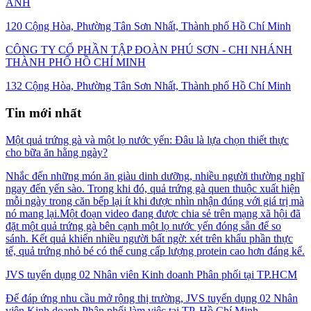
ẢNH
120 Cộng Hòa, Phường Tân Sơn Nhất, Thành phố Hồ Chí Minh
CÔNG TY CỔ PHẦN TẬP ĐOÀN PHÚ SƠN - CHI NHÁNH
THÀNH PHỐ HỒ CHÍ MINH
132 Cộng Hòa, Phường Tân Sơn Nhất, Thành phố Hồ Chí Minh
Tin mới nhất
Một quả trứng gà và một lọ nước yến: Đâu là lựa chọn thiết thực
cho bữa ăn hằng ngày?
Nhắc đến những món ăn giàu dinh dưỡng, nhiều người thường nghĩ
ngay đến yến sào. Trong khi đó, quả trứng gà quen thuộc xuất hiện
mỗi ngày trong căn bếp lại ít khi được nhìn nhận đúng với giá trị mà
nó mang lại.Một đoạn video đang được chia sẻ trên mạng xã hội đã
đặt một quả trứng gà bên cạnh một lọ nước yến đóng sẵn để so
sánh. Kết quả khiến nhiều người bất ngờ: xét trên khẩu phần thực
tế, quả trứng nhỏ bé có thể cung cấp lượng protein cao hơn đáng kể.
JVS tuyển dụng 02 Nhân viên Kinh doanh Phân phối tại TP.HCM
Để đáp ứng nhu cầu mở rộng thị trường, JVS tuyển dụng 02 Nhân
viên Kinh doanh Phân phối làm việc tại TP. Hồ Chí Minh.