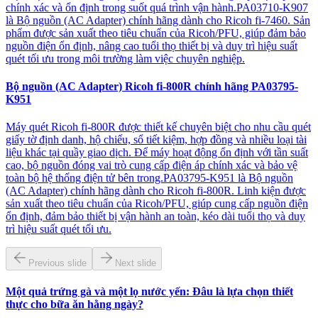
chính xác và ổn định trong suốt quá trình vận hành.PA03710-K907
là Bộ nguồn (AC Adapter) chính hãng dành cho Ricoh fi-7460. Sản
phẩm được sản xuất theo tiêu chuẩn của Ricoh/PFU, giúp đảm bảo
nguồn điện ổn định, nâng cao tuổi thọ thiết bị và duy trì hiệu suất
quét tối ưu trong môi trường làm việc chuyên nghiệp.
Bộ nguồn (AC Adapter) Ricoh fi-800R chính hãng PA03795-
K951
Máy quét Ricoh fi-800R được thiết kế chuyên biệt cho nhu cầu quét
giấy tờ định danh, hộ chiếu, sổ tiết kiệm, hợp đồng và nhiều loại tài
liệu khác tại quầy giao dịch. Để máy hoạt động ổn định với tần suất
cao, bộ nguồn đóng vai trò cung cấp điện áp chính xác và bảo vệ
toàn bộ hệ thống điện tử bên trong.PA03795-K951 là Bộ nguồn
(AC Adapter) chính hãng dành cho Ricoh fi-800R. Linh kiện được
sản xuất theo tiêu chuẩn của Ricoh/PFU, giúp cung cấp nguồn điện
ổn định, đảm bảo thiết bị vận hành an toàn, kéo dài tuổi thọ và duy
trì hiệu suất quét tối ưu.
Previous slide
Next slide
Một quả trứng gà và một lọ nước yến: Đâu là lựa chọn thiết
thực cho bữa ăn hằng ngày?