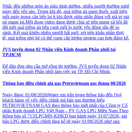
Nhắc đến những món ăn giàu dinh dưỡng, nhiều người thường nghĩ
ngay đến yến sào. Trong khi đó, quả trứng gà quen thuộc xuất hiện
mỗi ngày trong căn bếp lại ít khi được nhìn nhận đúng với giá trị mà
nó mang lại.Một đoạn video đang được chia sẻ trên mạng xã hội đã
đặt một quả trứng gà bên cạnh một lọ nước yến đóng sẵn để so
sánh. Kết quả khiến nhiều người bất ngờ: xét trên khẩu phần thực
tế, quả trứng nhỏ bé có thể cung cấp lượng protein cao hơn đáng kể.
JVS tuyển dụng 02 Nhân viên Kinh doanh Phân phối tại
TP.HCM
Để đáp ứng nhu cầu mở rộng thị trường, JVS tuyển dụng 02 Nhân
viên Kinh doanh Phân phối làm việc tại TP. Hồ Chí Minh.
Thông báo điều chỉnh giá gas Petrovietnam gas tháng 08/2026
Ngày đăng: 01/08/2026iWater xin trân trọng thông báo đến Quý
khách hàng về việc điều chỉnh giá bán gas thương hiệu
PETROVIETNAM GAS theo thông báo mới nhất của Công ty Cổ
phần Kinh doanh LPG Việt Nam – PV GAS LPG Miền Nam.Theo
thông báo số 713/LPGMN-KHKD ban hành ngày 31/07/2026, giá
bán LPG được điều chỉnh tăng kể từ ngày 01/08/2026 như sau: