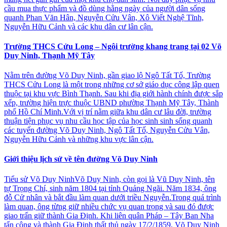
cầu mua thực phẩm và đồ dùng hằng ngày của người dân sống
quanh Phan Văn Hân, Nguyễn Cửu Vân, Xô Viết Nghệ Tĩnh,
Nguyễn Hữu Cảnh và các khu dân cư lân cận.
Trường THCS Cửu Long – Ngôi trường khang trang tại 02 Võ
Duy Ninh, Thạnh Mỹ Tây
Nằm trên đường Võ Duy Ninh, gần giao lộ Ngô Tất Tố, Trường
THCS Cửu Long là một trong những cơ sở giáo dục công lập quen
thuộc tại khu vực Bình Thạnh. Sau khi địa giới hành chính được sắp
xếp, trường hiện trực thuộc UBND phường Thạnh Mỹ Tây, Thành
phố Hồ Chí Minh.Với vị trí nằm giữa khu dân cư lâu đời, trường
thuận tiện phục vụ nhu cầu học tập của học sinh sinh sống quanh
các tuyến đường Võ Duy Ninh, Ngô Tất Tố, Nguyễn Cửu Vân,
Nguyễn Hữu Cảnh và những khu vực lân cận.
Giới thiệu lịch sử về tên đường Võ Duy Ninh
Tiểu sử Võ Duy NinhVõ Duy Ninh, còn gọi là Vũ Duy Ninh, tên
tự Trọng Chí, sinh năm 1804 tại tỉnh Quảng Ngãi. Năm 1834, ông
đỗ Cử nhân và bắt đầu làm quan dưới triều Nguyễn.Trong quá trình
làm quan, ông từng giữ nhiều chức vụ quan trọng và sau đó được
giao trấn giữ thành Gia Định. Khi liên quân Pháp – Tây Ban Nha
tấn công và thành Gia Định thất thủ ngày 17/2/1859, Võ Duy Ninh