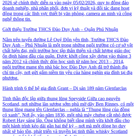
2026 sẽ chính thức diễn ra vào ngày 05/02/2026, quy tụ đông đảo
doanh nghiệp, nhà phân phối, đơn vị kỹ thuật và đối tác đang hoạt
động trong các lĩnh vực thiết bị văn phòng, camera an ninh và công
nghệ thông tin.
Giới thiệu Trường THCS Đào Duy Anh – Quận Phú Nhuận
Nằm trên tuyến đường Lê Quý Đôn yên tĩnh, Trường THCS Đào
Duy Anh – Phú Nhuận là một trong những ngôi trường có cơ sở vật
chất hiện đại, môi trường học tập thân thiện và chất lượng giáo dục
ổn định hàng đầu của quận. Được khởi công xây dựng vào tháng 3
năm 2012 và chính thức đón học sinh từ năm học 2013 – 2014,
ngôi trường mang tên nhà bác học Đào Duy Anh đã trở thành địa
chỉ tin cậy, nơi gửi gắm niềm tin yêu của hàng nghìn gia đình tại địa
phương.
Hành trình 6 thế hệ gia đình Grant – Di sản 189 năm Glenfarclas
Tinh thần độc lập giữa thung lũng Speyside Giữa cao nguyên
Scotland, nơi những làn sương sớm phủ mờ dãy Ben Rinnes, có một
thung lũng mang tên Glenfarclas – nghĩa là “Thung lũng của đồng
cỏ xanh”. Nơi ấy, vào năm 1836, một nhà máy chưng cất nhỏ được
Robert Hay sáng lập. Ông không biết rằng mình vừa khởi đầu cho
một hành trình kéo dài gần hai thế kỷ – nơi mà một dòng họ duy
nhất sẽ bảo tồn, phát triển và truyền lại tinh thần whisky Scotland