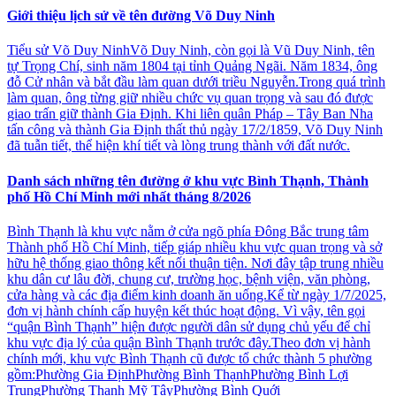
Giới thiệu lịch sử về tên đường Võ Duy Ninh
Tiểu sử Võ Duy NinhVõ Duy Ninh, còn gọi là Vũ Duy Ninh, tên
tự Trọng Chí, sinh năm 1804 tại tỉnh Quảng Ngãi. Năm 1834, ông
đỗ Cử nhân và bắt đầu làm quan dưới triều Nguyễn.Trong quá trình
làm quan, ông từng giữ nhiều chức vụ quan trọng và sau đó được
giao trấn giữ thành Gia Định. Khi liên quân Pháp – Tây Ban Nha
tấn công và thành Gia Định thất thủ ngày 17/2/1859, Võ Duy Ninh
đã tuẫn tiết, thể hiện khí tiết và lòng trung thành với đất nước.
Danh sách những tên đường ở khu vực Bình Thạnh, Thành
phố Hồ Chí Minh mới nhất tháng 8/2026
Bình Thạnh là khu vực nằm ở cửa ngõ phía Đông Bắc trung tâm
Thành phố Hồ Chí Minh, tiếp giáp nhiều khu vực quan trọng và sở
hữu hệ thống giao thông kết nối thuận tiện. Nơi đây tập trung nhiều
khu dân cư lâu đời, chung cư, trường học, bệnh viện, văn phòng,
cửa hàng và các địa điểm kinh doanh ăn uống.Kể từ ngày 1/7/2025,
đơn vị hành chính cấp huyện kết thúc hoạt động. Vì vậy, tên gọi
“quận Bình Thạnh” hiện được người dân sử dụng chủ yếu để chỉ
khu vực địa lý của quận Bình Thạnh trước đây.Theo đơn vị hành
chính mới, khu vực Bình Thạnh cũ được tổ chức thành 5 phường
gồm:Phường Gia ĐịnhPhường Bình ThạnhPhường Bình Lợi
TrungPhường Thạnh Mỹ TâyPhường Bình Quới