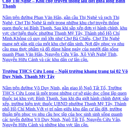
Chợ Thị Nghè – Khu chợ truyền thống lâu đời giữa lòng Bình
Thạnh
Nằm trên đường Phan Văn Hân, gần cầu Thị Nghè và rạch Thị
Nghè, Chợ Thị Nghè là một trong những khu chợ truyền thống
quen thuộc tại Bình Thạnh. Sau khi sắp xếp đơn vị hành chính, khu
vực chợ hiện thuộc phường Thạnh Mỹ Tây, Thành phố Hồ Chí
Minh.Không có quy mô lớn như Chợ Bà Chiểu, Chợ Thị Nghè
mang nét gần gũi của một khu chợ dân sinh. Nơi đây phục vụ nhu
cầu mua thực phẩm và đồ dùng hằng ngày của người dân sống
quanh Phan Văn Hân, Nguyễn Cửu Vân, Xô Viết Nghệ Tĩnh,
Nguyễn Hữu Cảnh và các khu dân cư lân cận.
Trường THCS Cửu Long – Ngôi trường khang trang tại 02 Võ
Duy Ninh, Thạnh Mỹ Tây
Nằm trên đường Võ Duy Ninh, gần giao lộ Ngô Tất Tố, Trường
THCS Cửu Long là một trong những cơ sở giáo dục công lập quen
thuộc tại khu vực Bình Thạnh. Sau khi địa giới hành chính được sắp
xếp, trường hiện trực thuộc UBND phường Thạnh Mỹ Tây, Thành
phố Hồ Chí Minh.Với vị trí nằm giữa khu dân cư lâu đời, trường
thuận tiện phục vụ nhu cầu học tập của học sinh sinh sống quanh
các tuyến đường Võ Duy Ninh, Ngô Tất Tố, Nguyễn Cửu Vân,
Nguyễn Hữu Cảnh và những khu vực lân cận.