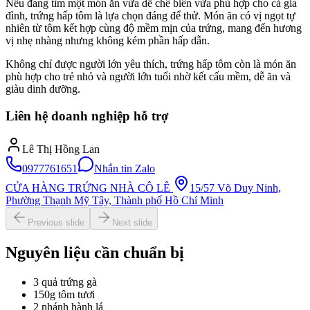
Nếu đang tìm một món ăn vừa dễ chế biến vừa phù hợp cho cả gia
đình, trứng hấp tôm là lựa chọn đáng để thử. Món ăn có vị ngọt tự
nhiên từ tôm kết hợp cùng độ mềm mịn của trứng, mang đến hương
vị nhẹ nhàng nhưng không kém phần hấp dẫn.
Không chỉ được người lớn yêu thích, trứng hấp tôm còn là món ăn
phù hợp cho trẻ nhỏ và người lớn tuổi nhờ kết cấu mềm, dễ ăn và
giàu dinh dưỡng.
Liên hệ doanh nghiệp hỗ trợ
Lê Thị Hồng Lan
0977761651
Nhắn tin Zalo
CỬA HÀNG TRỨNG NHÀ CÔ LÊ
15/57 Võ Duy Ninh,
Phường Thạnh Mỹ Tây, Thành phố Hồ Chí Minh
Previous slide
Next slide
Nguyên liệu cần chuẩn bị
3 quả trứng gà
150g tôm tươi
2 nhánh hành lá