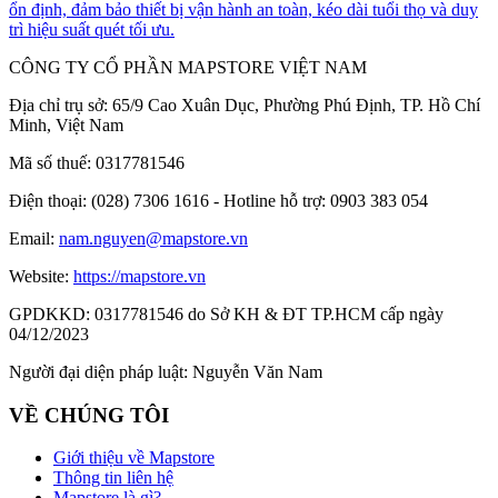
ổn định, đảm bảo thiết bị vận hành an toàn, kéo dài tuổi thọ và duy
trì hiệu suất quét tối ưu.
CÔNG TY CỔ PHẦN MAPSTORE VIỆT NAM
Địa chỉ trụ sở:
65/9 Cao Xuân Dục, Phường Phú Định, TP. Hồ Chí
Minh, Việt Nam
Mã số thuế:
0317781546
Điện thoại:
(028) 7306 1616 - Hotline hỗ trợ: 0903 383 054
Email:
nam.nguyen@mapstore.vn
Website:
https://mapstore.vn
GPDKKD:
0317781546 do Sở KH & ĐT TP.HCM cấp ngày
04/12/2023
Người đại diện pháp luật:
Nguyễn Văn Nam
VỀ CHÚNG TÔI
Giới thiệu về Mapstore
Thông tin liên hệ
Mapstore là gì?