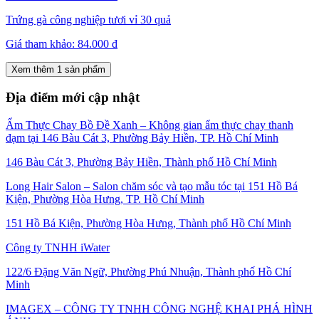
Trứng gà công nghiệp tươi vỉ 30 quả
Giá tham khảo:
84.000 đ
Xem thêm 1 sản phẩm
Địa điểm mới cập nhật
Ẩm Thực Chay Bồ Đề Xanh – Không gian ẩm thực chay thanh
đạm tại 146 Bàu Cát 3, Phường Bảy Hiền, TP. Hồ Chí Minh
146 Bàu Cát 3, Phường Bảy Hiền, Thành phố Hồ Chí Minh
Long Hair Salon – Salon chăm sóc và tạo mẫu tóc tại 151 Hồ Bá
Kiện, Phường Hòa Hưng, TP. Hồ Chí Minh
151 Hồ Bá Kiện, Phường Hòa Hưng, Thành phố Hồ Chí Minh
Công ty TNHH iWater
122/6 Đặng Văn Ngữ, Phường Phú Nhuận, Thành phố Hồ Chí
Minh
IMAGEX – CÔNG TY TNHH CÔNG NGHỆ KHAI PHÁ HÌNH