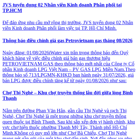
JVS tuyển dụng 02 Nhân viên Kinh doanh Phân phối tại
TP.HCM
Để đáp ứng nhu cầu mở rộng thị trường, JVS tuyển dụng 02 Nhân
viên Kinh doanh Phân phối làm việc tại TP. Hồ Chí Minh.
Thông báo điều chỉnh giá gas Petrovietnam gas tháng 08/2026
Ngày đăng: 01/08/2026iWater xin trân trọng thông báo đến Quý
khách hàng về việc điều chỉnh giá bán gas thương hiệu
PETROVIETNAM GAS theo thông báo mới nhất của Công ty Cổ
phần Kinh doanh LPG Việt Nam – PV GAS LPG Miền Nam.Theo
thông báo số 713/LPGMN-KHKD ban hành ngày 31/07/2026, giá
bán LPG được điều chỉnh tăng kể từ ngày 01/08/2026 như sau:
Chợ Thị Nghè – Khu chợ truyền thống lâu đời giữa lòng Bình
Thạnh
Nằm trên đường Phan Văn Hân, gần cầu Thị Nghè và rạch Thị
Nghè, Chợ Thị Nghè là một trong những khu chợ truyền thống
quen thuộc tại Bình Thạnh. Sau khi sắp xếp đơn vị hành chính, khu
vực chợ hiện thuộc phường Thạnh Mỹ Tây, Thành phố Hồ Chí
Minh.Không có quy mô lớn như Chợ Bà Chiểu, Chợ Thị Nghè
mang nét gần gũi của một khu chợ dân sinh. Nơi đây phục vụ nhu