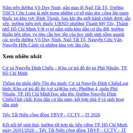
Nằm trên đường Võ Duy Ninh, gần giao lộ Ngô Tất Tố, Trường
THCS Cửu Long là một trong những cơ sở giáo dục công lập quen
thuộc tại khu vực Bình Thạnh. Sau khi địa giới hành chính được sắp
xếp, trường hiện trực thuộc UBND phường Thạnh Mỹ Tây, Thành
phố Hồ Chí Minh.Với vị trí nằm giữa khu dân cư lâu đời, trường
thuận tiện phục vụ nhu cầu học tập của học sinh sinh sống quanh
các tuyến đường Võ Duy Ninh, Ngô Tất Tố, Nguyễn Cửu Vân,
Nguyễn Hữu Cảnh và những khu vực lân cận.
Xem nhiều nhất
Cư xá Nguyễn Đình Chiểu – Khu cư trú đô thị tại Phú Nhuận, TP.
Hồ Chí Minh
Thông tin nhận diện Tên địa danh: Cư xá Nguyễn Đình ChiểuLoại
hình: Khu cư trú đô thị (cư xá)Khu vực: Phường 4, quận Phú
Nhuận, TP. Hồ Chí MinhTrục gắn tên: Đường Nguyễn Đình
ChiểuTính chất: Khu dân cư lâu năm, kết hợp nhà ở và sinh hoạt
dân sinh
Tiệc Tất Niên cộng đồng TBVP – CCTV – IT 2026
Kết nối hệ sinh thái, hướng tới hợp tác bền vững TP. Hồ Chí Minh,
ngày 26/01/2026 – Tiệc Tất Niên cộng đồng TBVP – CCTV – IT