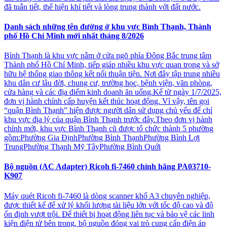
đã tuẫn tiết, thể hiện khí tiết và lòng trung thành với đất nước.
Danh sách những tên đường ở khu vực Bình Thạnh, Thành
phố Hồ Chí Minh mới nhất tháng 8/2026
Bình Thạnh là khu vực nằm ở cửa ngõ phía Đông Bắc trung tâm
Thành phố Hồ Chí Minh, tiếp giáp nhiều khu vực quan trọng và sở
hữu hệ thống giao thông kết nối thuận tiện. Nơi đây tập trung nhiều
khu dân cư lâu đời, chung cư, trường học, bệnh viện, văn phòng,
cửa hàng và các địa điểm kinh doanh ăn uống.Kể từ ngày 1/7/2025,
đơn vị hành chính cấp huyện kết thúc hoạt động. Vì vậy, tên gọi
“quận Bình Thạnh” hiện được người dân sử dụng chủ yếu để chỉ
khu vực địa lý của quận Bình Thạnh trước đây.Theo đơn vị hành
chính mới, khu vực Bình Thạnh cũ được tổ chức thành 5 phường
gồm:Phường Gia ĐịnhPhường Bình ThạnhPhường Bình Lợi
TrungPhường Thạnh Mỹ TâyPhường Bình Quới
Bộ nguồn (AC Adapter) Ricoh fi-7460 chính hãng PA03710-
K907
Máy quét Ricoh fi-7460 là dòng scanner khổ A3 chuyên nghiệp,
được thiết kế để xử lý khối lượng tài liệu lớn với tốc độ cao và độ
ổn định vượt trội. Để thiết bị hoạt động liên tục và bảo vệ các linh
kiện điện tử bên trong, bộ nguồn đóng vai trò cung cấp điện áp