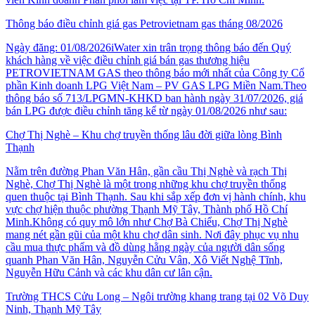
Thông báo điều chỉnh giá gas Petrovietnam gas tháng 08/2026
Ngày đăng: 01/08/2026iWater xin trân trọng thông báo đến Quý
khách hàng về việc điều chỉnh giá bán gas thương hiệu
PETROVIETNAM GAS theo thông báo mới nhất của Công ty Cổ
phần Kinh doanh LPG Việt Nam – PV GAS LPG Miền Nam.Theo
thông báo số 713/LPGMN-KHKD ban hành ngày 31/07/2026, giá
bán LPG được điều chỉnh tăng kể từ ngày 01/08/2026 như sau:
Chợ Thị Nghè – Khu chợ truyền thống lâu đời giữa lòng Bình
Thạnh
Nằm trên đường Phan Văn Hân, gần cầu Thị Nghè và rạch Thị
Nghè, Chợ Thị Nghè là một trong những khu chợ truyền thống
quen thuộc tại Bình Thạnh. Sau khi sắp xếp đơn vị hành chính, khu
vực chợ hiện thuộc phường Thạnh Mỹ Tây, Thành phố Hồ Chí
Minh.Không có quy mô lớn như Chợ Bà Chiểu, Chợ Thị Nghè
mang nét gần gũi của một khu chợ dân sinh. Nơi đây phục vụ nhu
cầu mua thực phẩm và đồ dùng hằng ngày của người dân sống
quanh Phan Văn Hân, Nguyễn Cửu Vân, Xô Viết Nghệ Tĩnh,
Nguyễn Hữu Cảnh và các khu dân cư lân cận.
Trường THCS Cửu Long – Ngôi trường khang trang tại 02 Võ Duy
Ninh, Thạnh Mỹ Tây