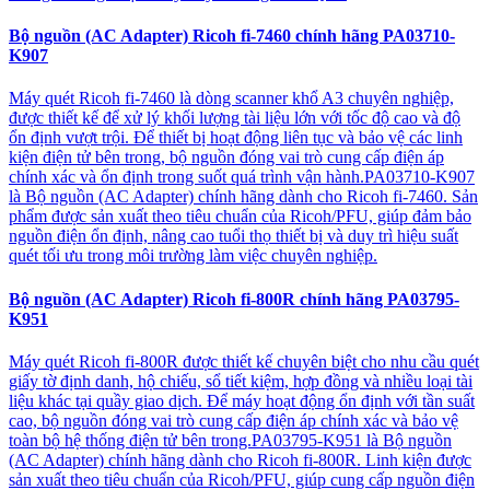
Bộ nguồn (AC Adapter) Ricoh fi-7460 chính hãng PA03710-
K907
Máy quét Ricoh fi-7460 là dòng scanner khổ A3 chuyên nghiệp,
được thiết kế để xử lý khối lượng tài liệu lớn với tốc độ cao và độ
ổn định vượt trội. Để thiết bị hoạt động liên tục và bảo vệ các linh
kiện điện tử bên trong, bộ nguồn đóng vai trò cung cấp điện áp
chính xác và ổn định trong suốt quá trình vận hành.PA03710-K907
là Bộ nguồn (AC Adapter) chính hãng dành cho Ricoh fi-7460. Sản
phẩm được sản xuất theo tiêu chuẩn của Ricoh/PFU, giúp đảm bảo
nguồn điện ổn định, nâng cao tuổi thọ thiết bị và duy trì hiệu suất
quét tối ưu trong môi trường làm việc chuyên nghiệp.
Bộ nguồn (AC Adapter) Ricoh fi-800R chính hãng PA03795-
K951
Máy quét Ricoh fi-800R được thiết kế chuyên biệt cho nhu cầu quét
giấy tờ định danh, hộ chiếu, sổ tiết kiệm, hợp đồng và nhiều loại tài
liệu khác tại quầy giao dịch. Để máy hoạt động ổn định với tần suất
cao, bộ nguồn đóng vai trò cung cấp điện áp chính xác và bảo vệ
toàn bộ hệ thống điện tử bên trong.PA03795-K951 là Bộ nguồn
(AC Adapter) chính hãng dành cho Ricoh fi-800R. Linh kiện được
sản xuất theo tiêu chuẩn của Ricoh/PFU, giúp cung cấp nguồn điện