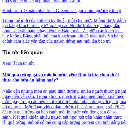
qua sáu thế hệ kế tiếp nhau: gia đình Grant.
Hành trình 13 năm phát triển Greenink – góc nhìn người kỹ thuật
Trong thế giới của anh em kỹ thuật, một chai mực không được đánh
giá bằng brochure hay lời quảng cáo.Nó được đánh giá bằng đầu
phun sau vài tháng chạy liên tục.Bằng màu sắc giữa các lô có lệch
hay không.Bằng phản hồi của khách sau khi đã giao máy.Và bằng
chính cảm giác yên tâm của người đứng sau mỗi lần bảo trì.
Tin tức liên quan
Xem tất cả tin tức
→
Một quả trứng gà và một lọ nước yến: Đâu là lựa chọn thiết
thực cho bữa ăn hằng ngày?
Nhắc đến những món ăn giàu dinh dưỡng, nhiều người thường nghĩ
ngay đến yến sào. Trong khi đó, quả trứng gà quen thuộc xuất hiện
mỗi ngày trong căn bếp lại ít khi được nhìn nhận đúng với giá trị mà
nó mang lại.Một đoạn video đang được chia sẻ trên mạng xã hội đã
đặt một quả trứng gà bên cạnh một lọ nước yến đóng sẵn để so
sánh. Kết quả khiến nhiều người bất ngờ: xét trên khẩu phần thực
tế, quả trứng nhỏ bé có thể cung cấp lượng protein cao hơn đáng kể.