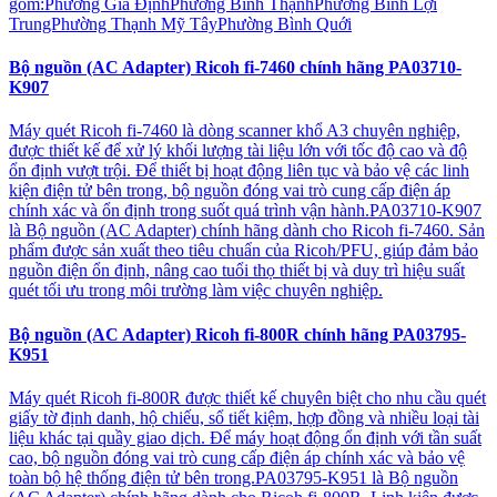
gồm:Phường Gia ĐịnhPhường Bình ThạnhPhường Bình Lợi
TrungPhường Thạnh Mỹ TâyPhường Bình Quới
Bộ nguồn (AC Adapter) Ricoh fi-7460 chính hãng PA03710-
K907
Máy quét Ricoh fi-7460 là dòng scanner khổ A3 chuyên nghiệp,
được thiết kế để xử lý khối lượng tài liệu lớn với tốc độ cao và độ
ổn định vượt trội. Để thiết bị hoạt động liên tục và bảo vệ các linh
kiện điện tử bên trong, bộ nguồn đóng vai trò cung cấp điện áp
chính xác và ổn định trong suốt quá trình vận hành.PA03710-K907
là Bộ nguồn (AC Adapter) chính hãng dành cho Ricoh fi-7460. Sản
phẩm được sản xuất theo tiêu chuẩn của Ricoh/PFU, giúp đảm bảo
nguồn điện ổn định, nâng cao tuổi thọ thiết bị và duy trì hiệu suất
quét tối ưu trong môi trường làm việc chuyên nghiệp.
Bộ nguồn (AC Adapter) Ricoh fi-800R chính hãng PA03795-
K951
Máy quét Ricoh fi-800R được thiết kế chuyên biệt cho nhu cầu quét
giấy tờ định danh, hộ chiếu, sổ tiết kiệm, hợp đồng và nhiều loại tài
liệu khác tại quầy giao dịch. Để máy hoạt động ổn định với tần suất
cao, bộ nguồn đóng vai trò cung cấp điện áp chính xác và bảo vệ
toàn bộ hệ thống điện tử bên trong.PA03795-K951 là Bộ nguồn