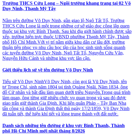
Trường THCS Cửu Long – Ngôi trường khang trang tại 02 Võ
Duy Ninh, Thạnh Mỹ Tây
Nằm trên đường Võ Duy Ninh, gần giao lộ Ngô Tất Tố, Trường
THCS Cửu Long là một trong những cơ sở giáo dục công lập quen
thuộc tại khu vực Bình Thạnh. Sau khi địa giới hành chính được sắp
xếp, trường hiện trực thuộc UBND phường Thạnh Mỹ Tây, Thành
phố Hồ Chí Minh.Với vị trí nằm giữa khu dân cư lâu đời, trường
thuận tiện phục vụ nhu cầu học tập của học sinh sinh sống quanh
các tuyến đường Võ Duy Ninh, Ngô Tất Tố, Nguyễn Cửu Vân,
Nguyễn Hữu Cảnh và những khu vực lân cận.
Giới thiệu lịch sử về tên đường Võ Duy Ninh
Tiểu sử Võ Duy NinhVõ Duy Ninh, còn gọi là Vũ Duy Ninh, tên
tự Trọng Chí, sinh năm 1804 tại tỉnh Quảng Ngãi. Năm 1834, ông
đỗ Cử nhân và bắt đầu làm quan dưới triều Nguyễn.Trong quá trình
làm quan, ông từng giữ nhiều chức vụ quan trọng và sau đó được
giao trấn giữ thành Gia Định. Khi liên quân Pháp – Tây Ban Nha
tấn công và thành Gia Định thất thủ ngày 17/2/1859, Võ Duy Ninh
đã tuẫn tiết, thể hiện khí tiết và lòng trung thành với đất nước.
Danh sách những tên đường ở khu vực Bình Thạnh, Thành
phố Hồ Chí Minh mới nhất tháng 8/2026