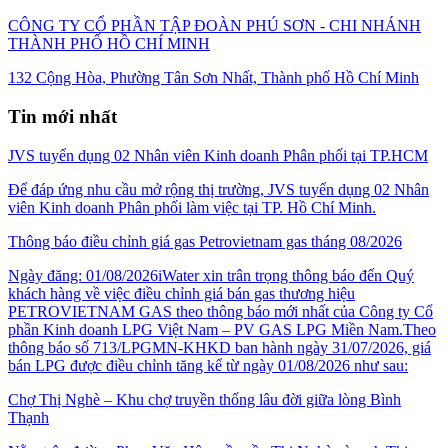
CÔNG TY CỔ PHẦN TẬP ĐOÀN PHÚ SƠN - CHI NHÁNH
THÀNH PHỐ HỒ CHÍ MINH
132 Cộng Hòa, Phường Tân Sơn Nhất, Thành phố Hồ Chí Minh
Tin mới nhất
JVS tuyển dụng 02 Nhân viên Kinh doanh Phân phối tại TP.HCM
Để đáp ứng nhu cầu mở rộng thị trường, JVS tuyển dụng 02 Nhân
viên Kinh doanh Phân phối làm việc tại TP. Hồ Chí Minh.
Thông báo điều chỉnh giá gas Petrovietnam gas tháng 08/2026
Ngày đăng: 01/08/2026iWater xin trân trọng thông báo đến Quý
khách hàng về việc điều chỉnh giá bán gas thương hiệu
PETROVIETNAM GAS theo thông báo mới nhất của Công ty Cổ
phần Kinh doanh LPG Việt Nam – PV GAS LPG Miền Nam.Theo
thông báo số 713/LPGMN-KHKD ban hành ngày 31/07/2026, giá
bán LPG được điều chỉnh tăng kể từ ngày 01/08/2026 như sau:
Chợ Thị Nghè – Khu chợ truyền thống lâu đời giữa lòng Bình
Thạnh