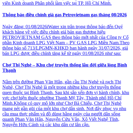
viên Kinh doanh Phân phối làm việc tại TP. Hồ Chí Minh.
Thông báo điều chỉnh giá gas Petrovietnam gas tháng 08/2026
Ngày đăng: 01/08/2026iWater xin trân trọng thông báo đến Quý
khách hàng về việc điều chỉnh giá bán gas thương hiệu
PETROVIETNAM GAS theo thông báo mới nhất của Công ty Cổ
phần Kinh doanh LPG Việt Nam – PV GAS LPG Miền Nam.Theo
thông báo số 713/LPGMN-KHKD ban hành ngày 31/07/2026, giá
bán LPG được điều chỉnh tăng kể từ ngày 01/08/2026 như sau:
Chợ Thị Nghè – Khu chợ truyền thống lâu đời giữa lòng Bình
Thạnh
Nằm trên đường Phan Văn Hân, gần cầu Thị Nghè và rạch Thị
Nghè, Chợ Thị Nghè là một trong những khu chợ truyền thống
quen thuộc tại Bình Thạnh. Sau khi sắp xếp đơn vị hành chính, khu
vực chợ hiện thuộc phường Thạnh Mỹ Tây, Thành phố Hồ Chí
Minh.Không có quy mô lớn như Chợ Bà Chiểu, Chợ Thị Nghè
mang nét gần gũi của một khu chợ dân sinh. Nơi đây phục vụ nhu
cầu mua thực phẩm và đồ dùng hằng ngày của người dân sống
quanh Phan Văn Hân, Nguyễn Cửu Vân, Xô Viết Nghệ Tĩnh,
Nguyễn Hữu Cảnh và các khu dân cư lân cận.