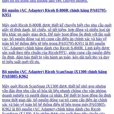
quét tối ưu trong môi trường làm việc chuyên nghiệp.
Bộ nguồn (AC Adapter) Ricoh fi-800R chính hãng PA03795-
K951
Máy quét Ricoh fi-800R được thiết kế chuyên biệt cho nhu cầu quét
giấy tờ định danh, hộ chiếu, sổ tiết kiệm, hợp đồng và nhiều loại tài
liệu khác tại quầy giao dịch. Để máy hoạt động ổn định với tần suất
cao, bộ nguồn đóng vai trò cung cấp điện áp chính xác và bảo vệ
toàn bộ hệ thống điện tử bên trong.PA03795-K951 là Bộ nguồn
(AC Adapter) chính hãng dành cho Ricoh fi-800R. Linh kiện được
sản xuất theo tiêu chuẩn của Ricoh/PFU, giúp cung cấp nguồn điện
ổn định, đảm bảo thiết bị vận hành an toàn, kéo dài tuổi thọ và duy
trì hiệu suất quét tối ưu.
Bộ nguồn (AC Adapter) Ricoh ScanSnap iX1300 chính hãng
PA03805-K962
Máy quét Ricoh ScanSnap iX1300 được thiết kế nhỏ gọn nhưng
vẫn đáp ứng nhu cầu số hóa tài liệu nhanh chóng cho văn phòng,
doanh nghiệp và người dùng cá nhân. Để thiết bị hoạt động ổn định
trong thời gian dài, bộ nguồn đóng vai trò cung cấp điện áp chính
xác và bảo vệ toàn bộ hệ thống điện tử bên trong máy.PA03805-
K962 là Bộ nguồn (AC Adapter) chính hãng dành cho Ricoh
ScanSnap iX1300. Sản phẩm được sản xuất theo tiêu chuẩn của