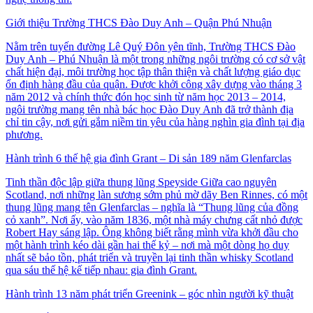
Giới thiệu Trường THCS Đào Duy Anh – Quận Phú Nhuận
Nằm trên tuyến đường Lê Quý Đôn yên tĩnh, Trường THCS Đào
Duy Anh – Phú Nhuận là một trong những ngôi trường có cơ sở vật
chất hiện đại, môi trường học tập thân thiện và chất lượng giáo dục
ổn định hàng đầu của quận. Được khởi công xây dựng vào tháng 3
năm 2012 và chính thức đón học sinh từ năm học 2013 – 2014,
ngôi trường mang tên nhà bác học Đào Duy Anh đã trở thành địa
chỉ tin cậy, nơi gửi gắm niềm tin yêu của hàng nghìn gia đình tại địa
phương.
Hành trình 6 thế hệ gia đình Grant – Di sản 189 năm Glenfarclas
Tinh thần độc lập giữa thung lũng Speyside Giữa cao nguyên
Scotland, nơi những làn sương sớm phủ mờ dãy Ben Rinnes, có một
thung lũng mang tên Glenfarclas – nghĩa là “Thung lũng của đồng
cỏ xanh”. Nơi ấy, vào năm 1836, một nhà máy chưng cất nhỏ được
Robert Hay sáng lập. Ông không biết rằng mình vừa khởi đầu cho
một hành trình kéo dài gần hai thế kỷ – nơi mà một dòng họ duy
nhất sẽ bảo tồn, phát triển và truyền lại tinh thần whisky Scotland
qua sáu thế hệ kế tiếp nhau: gia đình Grant.
Hành trình 13 năm phát triển Greenink – góc nhìn người kỹ thuật