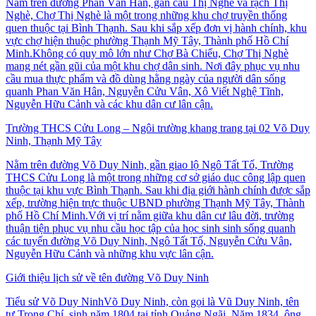
Nằm trên đường Phan Văn Hân, gần cầu Thị Nghè và rạch Thị
Nghè, Chợ Thị Nghè là một trong những khu chợ truyền thống
quen thuộc tại Bình Thạnh. Sau khi sắp xếp đơn vị hành chính, khu
vực chợ hiện thuộc phường Thạnh Mỹ Tây, Thành phố Hồ Chí
Minh.Không có quy mô lớn như Chợ Bà Chiểu, Chợ Thị Nghè
mang nét gần gũi của một khu chợ dân sinh. Nơi đây phục vụ nhu
cầu mua thực phẩm và đồ dùng hằng ngày của người dân sống
quanh Phan Văn Hân, Nguyễn Cửu Vân, Xô Viết Nghệ Tĩnh,
Nguyễn Hữu Cảnh và các khu dân cư lân cận.
Trường THCS Cửu Long – Ngôi trường khang trang tại 02 Võ Duy
Ninh, Thạnh Mỹ Tây
Nằm trên đường Võ Duy Ninh, gần giao lộ Ngô Tất Tố, Trường
THCS Cửu Long là một trong những cơ sở giáo dục công lập quen
thuộc tại khu vực Bình Thạnh. Sau khi địa giới hành chính được sắp
xếp, trường hiện trực thuộc UBND phường Thạnh Mỹ Tây, Thành
phố Hồ Chí Minh.Với vị trí nằm giữa khu dân cư lâu đời, trường
thuận tiện phục vụ nhu cầu học tập của học sinh sinh sống quanh
các tuyến đường Võ Duy Ninh, Ngô Tất Tố, Nguyễn Cửu Vân,
Nguyễn Hữu Cảnh và những khu vực lân cận.
Giới thiệu lịch sử về tên đường Võ Duy Ninh
Tiểu sử Võ Duy NinhVõ Duy Ninh, còn gọi là Vũ Duy Ninh, tên
tự Trọng Chí, sinh năm 1804 tại tỉnh Quảng Ngãi. Năm 1834, ông