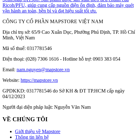
Ricoh/PFU, giúp cung cấp nguồn điện ổn định, đảm bảo máy quét
vận hành an toàn, bền bỉ và đạt hiệu suất tối ưu.
CÔNG TY CỔ PHẦN MAPSTORE VIỆT NAM
Địa chỉ trụ sở:
65/9 Cao Xuân Dục, Phường Phú Định, TP. Hồ Chí
Minh, Việt Nam
Mã số thuế:
0317781546
Điện thoại:
(028) 7306 1616 - Hotline hỗ trợ: 0903 383 054
Email:
nam.nguyen@mapstore.vn
Website:
https://mapstore.vn
GPDKKD:
0317781546 do Sở KH & ĐT TP.HCM cấp ngày
04/12/2023
Người đại diện pháp luật:
Nguyễn Văn Nam
VỀ CHÚNG TÔI
Giới thiệu về Mapstore
Thông tin liên hệ