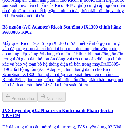
(AC Adapter) chính hãng dành cho Ricoh fi-800R. Linh kiện được
sản xuất theo tiêu chuẩn của Ricoh/PFU, giúp cung cấp nguồn điện
ổn định, đảm bảo thiết bị vận hành an toàn, kéo dài tuổi thọ và duy
trì hiệu suất quét tối ưu.
Bộ nguồn (AC Adapter) Ricoh ScanSnap iX1300 chính hãng
PA03805-K962
Máy quét Ricoh ScanSnap iX1300 được thiết kế nhỏ gọn nhưng
vẫn đáp ứng nhu cầu số hóa tài liệu nhanh chóng cho văn phòng,
doanh nghiệp và người dùng cá nhân. Để thiết bị hoạt động ổn định
trong thời gian dài, bộ nguồn đóng vai trò cung cấp điện áp chính
xác và bảo vệ toàn bộ hệ thống điện tử bên trong máy.PA03805-
K962 là Bộ nguồn (AC Adapter) chính hãng dành cho Ricoh
ScanSnap iX1300. Sản phẩm được sản xuất theo tiêu chuẩn của
Ricoh/PFU, giúp cung cấp nguồn điện ổn định, đảm bảo máy quét
vận hành an toàn, bền bỉ và đạt hiệu suất tối ưu.
Previous slide
Next slide
JVS tuyển dụng 02 Nhân viên Kinh doanh Phân phối tại
TP.HCM
Để đáp ứng nhu cầu mở rộng thị trường, JVS tuyển dụng 02 Nhân