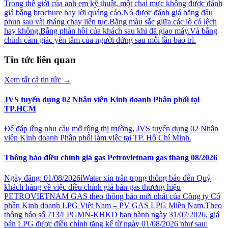
Trong thế giới của anh em kỹ thuật, một chai mực không được đánh
giá bằng brochure hay lời quảng cáo.Nó được đánh giá bằng đầu
phun sau vài tháng chạy liên tục.Bằng màu sắc giữa các lô có lệch
hay không.Bằng phản hồi của khách sau khi đã giao máy.Và bằng
chính cảm giác yên tâm của người đứng sau mỗi lần bảo trì.
Tin tức liên quan
Xem tất cả tin tức
→
JVS tuyển dụng 02 Nhân viên Kinh doanh Phân phối tại
TP.HCM
Để đáp ứng nhu cầu mở rộng thị trường, JVS tuyển dụng 02 Nhân
viên Kinh doanh Phân phối làm việc tại TP. Hồ Chí Minh.
Thông báo điều chỉnh giá gas Petrovietnam gas tháng 08/2026
Ngày đăng: 01/08/2026iWater xin trân trọng thông báo đến Quý
khách hàng về việc điều chỉnh giá bán gas thương hiệu
PETROVIETNAM GAS theo thông báo mới nhất của Công ty Cổ
phần Kinh doanh LPG Việt Nam – PV GAS LPG Miền Nam.Theo
thông báo số 713/LPGMN-KHKD ban hành ngày 31/07/2026, giá
bán LPG được điều chỉnh tăng kể từ ngày 01/08/2026 như sau: