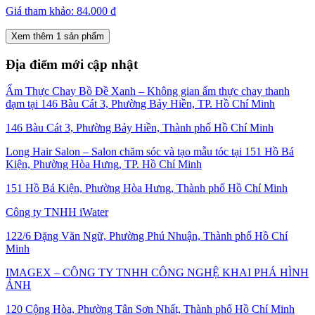
Giá tham khảo:
84.000 đ
Xem thêm 1 sản phẩm
Địa điểm mới cập nhật
Ẩm Thực Chay Bồ Đề Xanh – Không gian ẩm thực chay thanh
đạm tại 146 Bàu Cát 3, Phường Bảy Hiền, TP. Hồ Chí Minh
146 Bàu Cát 3, Phường Bảy Hiền, Thành phố Hồ Chí Minh
Long Hair Salon – Salon chăm sóc và tạo mẫu tóc tại 151 Hồ Bá
Kiện, Phường Hòa Hưng, TP. Hồ Chí Minh
151 Hồ Bá Kiện, Phường Hòa Hưng, Thành phố Hồ Chí Minh
Công ty TNHH iWater
122/6 Đặng Văn Ngữ, Phường Phú Nhuận, Thành phố Hồ Chí
Minh
IMAGEX – CÔNG TY TNHH CÔNG NGHỆ KHAI PHÁ HÌNH
ẢNH
120 Cộng Hòa, Phường Tân Sơn Nhất, Thành phố Hồ Chí Minh