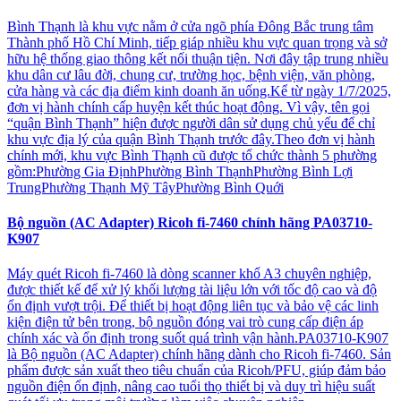
Bình Thạnh là khu vực nằm ở cửa ngõ phía Đông Bắc trung tâm
Thành phố Hồ Chí Minh, tiếp giáp nhiều khu vực quan trọng và sở
hữu hệ thống giao thông kết nối thuận tiện. Nơi đây tập trung nhiều
khu dân cư lâu đời, chung cư, trường học, bệnh viện, văn phòng,
cửa hàng và các địa điểm kinh doanh ăn uống.Kể từ ngày 1/7/2025,
đơn vị hành chính cấp huyện kết thúc hoạt động. Vì vậy, tên gọi
“quận Bình Thạnh” hiện được người dân sử dụng chủ yếu để chỉ
khu vực địa lý của quận Bình Thạnh trước đây.Theo đơn vị hành
chính mới, khu vực Bình Thạnh cũ được tổ chức thành 5 phường
gồm:Phường Gia ĐịnhPhường Bình ThạnhPhường Bình Lợi
TrungPhường Thạnh Mỹ TâyPhường Bình Quới
Bộ nguồn (AC Adapter) Ricoh fi-7460 chính hãng PA03710-
K907
Máy quét Ricoh fi-7460 là dòng scanner khổ A3 chuyên nghiệp,
được thiết kế để xử lý khối lượng tài liệu lớn với tốc độ cao và độ
ổn định vượt trội. Để thiết bị hoạt động liên tục và bảo vệ các linh
kiện điện tử bên trong, bộ nguồn đóng vai trò cung cấp điện áp
chính xác và ổn định trong suốt quá trình vận hành.PA03710-K907
là Bộ nguồn (AC Adapter) chính hãng dành cho Ricoh fi-7460. Sản
phẩm được sản xuất theo tiêu chuẩn của Ricoh/PFU, giúp đảm bảo
nguồn điện ổn định, nâng cao tuổi thọ thiết bị và duy trì hiệu suất