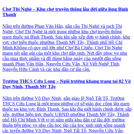
Chợ Thị Nghè – Khu chợ truyền thống lâu đời giữa lòng Bình
Thạnh
Nằm trên đường Phan Văn Hân, gần cầu Thị Nghè và rạch Thị
Nghè, Chợ Thị Nghè là một trong những khu chợ truyền thống
quen thuộc tại Bình Thạnh. Sau khi sắp xếp đơn vị hành chính, khu
vực chợ hiện thuộc phường Thạnh Mỹ Tây, Thành phố Hồ Chí
Minh.Không có quy mô lớn như Chợ Bà Chiểu, Chợ Thị Nghè
mang nét gần gũi của một khu chợ dân sinh. Nơi đây phục vụ nhu
cầu mua thực phẩm và đồ dùng hằng ngày của người dân sống
quanh Phan Văn Hân, Nguyễn Cửu Vân, Xô Viết Nghệ Tĩnh,
Nguyễn Hữu Cảnh và các khu dân cư lân cận.
Trường THCS Cửu Long – Ngôi trường khang trang tại 02 Võ
Duy Ninh, Thạnh Mỹ Tây
Nằm trên đường Võ Duy Ninh, gần giao lộ Ngô Tất Tố, Trường
THCS Cửu Long là một trong những cơ sở giáo dục công lập quen
thuộc tại khu vực Bình Thạnh. Sau khi địa giới hành chính được sắp
xếp, trường hiện trực thuộc UBND phường Thạnh Mỹ Tây, Thành
phố Hồ Chí Minh.Với vị trí nằm giữa khu dân cư lâu đời, trường
thuận tiện phục vụ nhu cầu học tập của học sinh sinh sống quanh
các tuyến đường Võ Duy Ninh, Ngô Tất Tố, Nguyễn Cửu Vân,