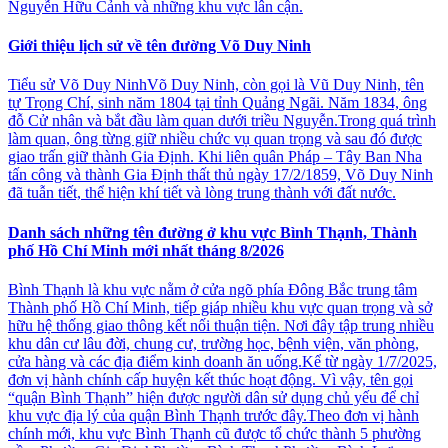
Nguyễn Hữu Cảnh và những khu vực lân cận.
Giới thiệu lịch sử về tên đường Võ Duy Ninh
Tiểu sử Võ Duy NinhVõ Duy Ninh, còn gọi là Vũ Duy Ninh, tên
tự Trọng Chí, sinh năm 1804 tại tỉnh Quảng Ngãi. Năm 1834, ông
đỗ Cử nhân và bắt đầu làm quan dưới triều Nguyễn.Trong quá trình
làm quan, ông từng giữ nhiều chức vụ quan trọng và sau đó được
giao trấn giữ thành Gia Định. Khi liên quân Pháp – Tây Ban Nha
tấn công và thành Gia Định thất thủ ngày 17/2/1859, Võ Duy Ninh
đã tuẫn tiết, thể hiện khí tiết và lòng trung thành với đất nước.
Danh sách những tên đường ở khu vực Bình Thạnh, Thành
phố Hồ Chí Minh mới nhất tháng 8/2026
Bình Thạnh là khu vực nằm ở cửa ngõ phía Đông Bắc trung tâm
Thành phố Hồ Chí Minh, tiếp giáp nhiều khu vực quan trọng và sở
hữu hệ thống giao thông kết nối thuận tiện. Nơi đây tập trung nhiều
khu dân cư lâu đời, chung cư, trường học, bệnh viện, văn phòng,
cửa hàng và các địa điểm kinh doanh ăn uống.Kể từ ngày 1/7/2025,
đơn vị hành chính cấp huyện kết thúc hoạt động. Vì vậy, tên gọi
“quận Bình Thạnh” hiện được người dân sử dụng chủ yếu để chỉ
khu vực địa lý của quận Bình Thạnh trước đây.Theo đơn vị hành
chính mới, khu vực Bình Thạnh cũ được tổ chức thành 5 phường