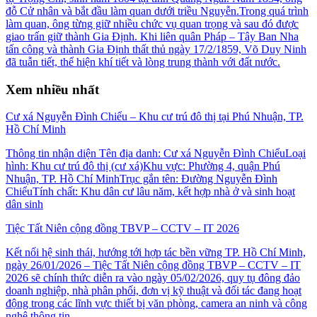
đỗ Cử nhân và bắt đầu làm quan dưới triều Nguyễn.Trong quá trình
làm quan, ông từng giữ nhiều chức vụ quan trọng và sau đó được
giao trấn giữ thành Gia Định. Khi liên quân Pháp – Tây Ban Nha
tấn công và thành Gia Định thất thủ ngày 17/2/1859, Võ Duy Ninh
đã tuẫn tiết, thể hiện khí tiết và lòng trung thành với đất nước.
Xem nhiều nhất
Cư xá Nguyễn Đình Chiểu – Khu cư trú đô thị tại Phú Nhuận, TP.
Hồ Chí Minh
Thông tin nhận diện Tên địa danh: Cư xá Nguyễn Đình ChiểuLoại
hình: Khu cư trú đô thị (cư xá)Khu vực: Phường 4, quận Phú
Nhuận, TP. Hồ Chí MinhTrục gắn tên: Đường Nguyễn Đình
ChiểuTính chất: Khu dân cư lâu năm, kết hợp nhà ở và sinh hoạt
dân sinh
Tiệc Tất Niên cộng đồng TBVP – CCTV – IT 2026
Kết nối hệ sinh thái, hướng tới hợp tác bền vững TP. Hồ Chí Minh,
ngày 26/01/2026 – Tiệc Tất Niên cộng đồng TBVP – CCTV – IT
2026 sẽ chính thức diễn ra vào ngày 05/02/2026, quy tụ đông đảo
doanh nghiệp, nhà phân phối, đơn vị kỹ thuật và đối tác đang hoạt
động trong các lĩnh vực thiết bị văn phòng, camera an ninh và công
nghệ thông tin.