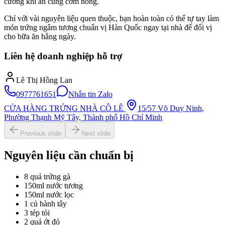
cưỡng khi ăn cùng cơm nóng.
Chỉ với vài nguyên liệu quen thuộc, bạn hoàn toàn có thể tự tay làm
món trứng ngâm tương chuẩn vị Hàn Quốc ngay tại nhà để đổi vị
cho bữa ăn hằng ngày.
Liên hệ doanh nghiệp hỗ trợ
Lê Thị Hồng Lan
0977761651
Nhắn tin Zalo
CỬA HÀNG TRỨNG NHÀ CÔ LÊ
15/57 Võ Duy Ninh,
Phường Thạnh Mỹ Tây, Thành phố Hồ Chí Minh
Previous slide
Next slide
Nguyên liệu cần chuẩn bị
8 quả trứng gà
150ml nước tương
150ml nước lọc
1 củ hành tây
3 tép tỏi
2 quả ớt đỏ