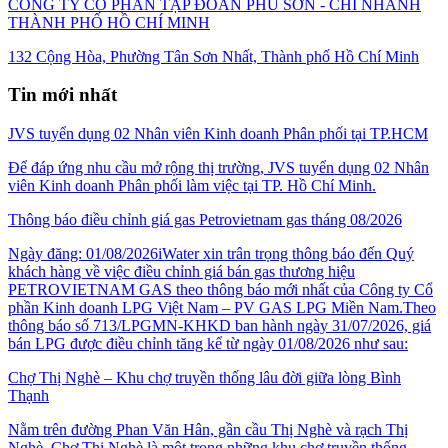
CÔNG TY CỔ PHẦN TẬP ĐOÀN PHÚ SƠN - CHI NHÁNH
THÀNH PHỐ HỒ CHÍ MINH
132 Cộng Hòa, Phường Tân Sơn Nhất, Thành phố Hồ Chí Minh
Tin mới nhất
JVS tuyển dụng 02 Nhân viên Kinh doanh Phân phối tại TP.HCM
Để đáp ứng nhu cầu mở rộng thị trường, JVS tuyển dụng 02 Nhân
viên Kinh doanh Phân phối làm việc tại TP. Hồ Chí Minh.
Thông báo điều chỉnh giá gas Petrovietnam gas tháng 08/2026
Ngày đăng: 01/08/2026iWater xin trân trọng thông báo đến Quý
khách hàng về việc điều chỉnh giá bán gas thương hiệu
PETROVIETNAM GAS theo thông báo mới nhất của Công ty Cổ
phần Kinh doanh LPG Việt Nam – PV GAS LPG Miền Nam.Theo
thông báo số 713/LPGMN-KHKD ban hành ngày 31/07/2026, giá
bán LPG được điều chỉnh tăng kể từ ngày 01/08/2026 như sau:
Chợ Thị Nghè – Khu chợ truyền thống lâu đời giữa lòng Bình
Thạnh
Nằm trên đường Phan Văn Hân, gần cầu Thị Nghè và rạch Thị
Nghè, Chợ Thị Nghè là một trong những khu chợ truyền thống