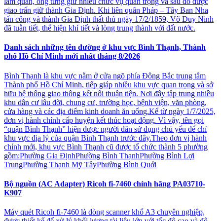
làm quan, ông từng giữ nhiều chức vụ quan trọng và sau đó được
giao trấn giữ thành Gia Định. Khi liên quân Pháp – Tây Ban Nha
tấn công và thành Gia Định thất thủ ngày 17/2/1859, Võ Duy Ninh
đã tuẫn tiết, thể hiện khí tiết và lòng trung thành với đất nước.
Danh sách những tên đường ở khu vực Bình Thạnh, Thành
phố Hồ Chí Minh mới nhất tháng 8/2026
Bình Thạnh là khu vực nằm ở cửa ngõ phía Đông Bắc trung tâm
Thành phố Hồ Chí Minh, tiếp giáp nhiều khu vực quan trọng và sở
hữu hệ thống giao thông kết nối thuận tiện. Nơi đây tập trung nhiều
khu dân cư lâu đời, chung cư, trường học, bệnh viện, văn phòng,
cửa hàng và các địa điểm kinh doanh ăn uống.Kể từ ngày 1/7/2025,
đơn vị hành chính cấp huyện kết thúc hoạt động. Vì vậy, tên gọi
“quận Bình Thạnh” hiện được người dân sử dụng chủ yếu để chỉ
khu vực địa lý của quận Bình Thạnh trước đây.Theo đơn vị hành
chính mới, khu vực Bình Thạnh cũ được tổ chức thành 5 phường
gồm:Phường Gia ĐịnhPhường Bình ThạnhPhường Bình Lợi
TrungPhường Thạnh Mỹ TâyPhường Bình Quới
Bộ nguồn (AC Adapter) Ricoh fi-7460 chính hãng PA03710-
K907
Máy quét Ricoh fi-7460 là dòng scanner khổ A3 chuyên nghiệp,
được thiết kế để xử lý khối lượng tài liệu lớn với tốc độ cao và độ