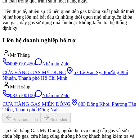
an toàn trong quá trình sinh hoạt hằng ngày.
Trên thực tế, nhiều sự cố liên quan đến gas không xuất phát từ thiết
bị hư hỏng lớn mà bắt đầu từ những thói quen nhỏ như quên khóa
van gas, dây gas sử dụng quá lâu hoặc không kiểm tra hệ thống
định kỳ.
Liên hệ doanh nghiệp hỗ trợ
Mr Thắng
0989101450
Nhắn tin Zalo
CỬA HÀNG GAS MỸ DUNG
57 Lê Văn Sỹ, Phường Phú
Nhuận, Thành phố Hồ Chí Minh
Mr Hoàng
0835100100
Nhắn tin Zalo
CỬA HÀNG GAS MIỀN ĐÔNG
883 Đồng Khởi, Phường Tân
Triều, Thành phố Đồng Nai
Previous slide
Next slide
Tại Cửa hàng Gas Mỹ Dung, ngoài dịch vụ cung cấp gas và sửa
chữa bếp gas, cửa hàng cũng thường hỗ trợ khách hàng kiểm tra và