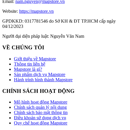
Email:
nam.nguyen@mapstore.vn
Website:
https://mapstore.vn
GPDKKD:
0317781546 do Sở KH & ĐT TP.HCM cấp ngày
04/12/2023
Người đại diện pháp luật:
Nguyễn Văn Nam
VỀ CHÚNG TÔI
Giới thiệu về Mapstore
Thông tin liên hệ
Mapstore là gì?
Sản phẩm dịch vụ Mapstore
Hành trình hình thành Mapstore
CHÍNH SÁCH HOẠT ĐỘNG
Mô hình hoạt động Mapstore
Chính sách quản lý nội dung
Chính sách bảo mật thông tin
Điều khoản sử dụng dịch vụ
Quy chế hoạt động Mapstore