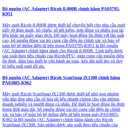
Bộ nguồn (AC Adapter) Ricoh fi-800R chính hãng PA03795-
K951
Máy quét Ricoh fi-800R được thiết kế chuyên biệt cho nhu cầu quét
giấy tờ định danh, hộ chiếu, sổ tiết kiệm, hợp đồng và nhiều loại tài
liệu khác tại quầy giao dịch. Để máy hoạt động ổn định với tần suất
cao, bộ nguồn đóng vai trò cung cấp điện áp chính xác và bảo vệ
toàn bộ hệ thống điện tử bên trong.PA03795-K951 là Bộ nguồn
(AC Adapter) chính hãng dành cho Ricoh fi-800R. Linh kiện được
sản xuất theo tiêu chuẩn của Ricoh/PFU, giúp cung cấp nguồn điện
ổn định, đảm bảo thiết bị vận hành an toàn, kéo dài tuổi thọ và duy
trì hiệu suất quét tối ưu.
Bộ nguồn (AC Adapter) Ricoh ScanSnap iX1300 chính hãng
PA03805-K962
Máy quét Ricoh ScanSnap iX1300 được thiết kế nhỏ gọn nhưng
vẫn đáp ứng nhu cầu số hóa tài liệu nhanh chóng cho văn phòng,
doanh nghiệp và người dùng cá nhân. Để thiết bị hoạt động ổn định
trong thời gian dài, bộ nguồn đóng vai trò cung cấp điện áp chính
xác và bảo vệ toàn bộ hệ thống điện tử bên trong máy.PA03805-
K962 là Bộ nguồn (AC Adapter) chính hãng dành cho Ricoh
ScanSnap iX1300. Sản phẩm được sản xuất theo tiêu chuẩn của