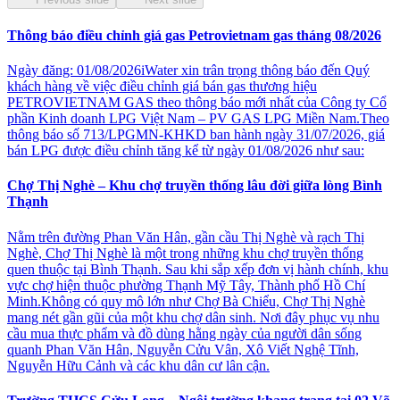
Thông báo điều chỉnh giá gas Petrovietnam gas tháng 08/2026
Ngày đăng: 01/08/2026iWater xin trân trọng thông báo đến Quý
khách hàng về việc điều chỉnh giá bán gas thương hiệu
PETROVIETNAM GAS theo thông báo mới nhất của Công ty Cổ
phần Kinh doanh LPG Việt Nam – PV GAS LPG Miền Nam.Theo
thông báo số 713/LPGMN-KHKD ban hành ngày 31/07/2026, giá
bán LPG được điều chỉnh tăng kể từ ngày 01/08/2026 như sau:
Chợ Thị Nghè – Khu chợ truyền thống lâu đời giữa lòng Bình
Thạnh
Nằm trên đường Phan Văn Hân, gần cầu Thị Nghè và rạch Thị
Nghè, Chợ Thị Nghè là một trong những khu chợ truyền thống
quen thuộc tại Bình Thạnh. Sau khi sắp xếp đơn vị hành chính, khu
vực chợ hiện thuộc phường Thạnh Mỹ Tây, Thành phố Hồ Chí
Minh.Không có quy mô lớn như Chợ Bà Chiểu, Chợ Thị Nghè
mang nét gần gũi của một khu chợ dân sinh. Nơi đây phục vụ nhu
cầu mua thực phẩm và đồ dùng hằng ngày của người dân sống
quanh Phan Văn Hân, Nguyễn Cửu Vân, Xô Viết Nghệ Tĩnh,
Nguyễn Hữu Cảnh và các khu dân cư lân cận.