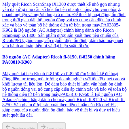
Máy quét Ricoh ScanSnap iX1300 được thiết kế nhỏ gọn nhưng
vẫn đáp ứng nhu cầu số hóa tài liệu nhanh chóng cho văn phòng,
doanh nghiệp và người dùng cá nhân. Để thiết bị hoạt động ổn định
trong thời gian dài, bộ nguồn đóng vai trò cung cấp điện áp chính
xác và bảo vệ toàn bộ hệ thống điện tử bên trong máy.PA03805-
K962 là Bộ nguồn (AC Adapter) chính hãng dành cho Ricoh
ScanSnap iX1300. Sản phẩm được sản xuất theo tiêu chuẩn của
Ricoh/PFU, giúp cung cấp nguồn điện ổn định, đảm bảo máy quét
vận hành an toàn, bền bỉ và đạt hiệu suất tối ưu.
Bộ nguồn (AC Adapter) Ricoh fi-8150, fi-8250 chính hãng
PA03810-K960
Máy quét tài liệu Ricoh fi-8150 và fi-8250 được thiết kế để hoạt
động liên tục trong môi trường doanh nghiệp với tốc độ quét cao và
khối lượng tài liệu lớn. Để đảm bảo thiết bị luôn vận hành ổn định,
bộ nguồn đóng vai trò cung cấp điện áp chính xác và bảo vệ toàn bộ
hệ thống điện tử bên trong máy.PA03810-K960 là Bộ nguồn (AC
Adapter) chính hãng dành cho máy quét Ricoh fi-8150 và Ricoh fi-
8250. Sản phẩm được sản xuất theo tiêu chuẩn của Ricoh/PFU,
giúp cung cấp nguồn điện ổn định, bảo vệ thiết bị và duy trì hiệu
suất quét lâu dài.
Previous slide
Next slide