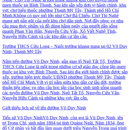
quen thuộc tại Bình Thạnh. Sau khi sắp xếp đơn vị hành chính, khu
vực chợ hiện thuộc phường Thạnh Mỹ Tây, Thành phố Hồ Chí
Minh.Không có quy mô lớn như Chợ Bà Chiểu, Chợ Thị Nghè
mang nét gần gũi của một khu chợ dân sinh. Nơi đây phục vụ nhu
cầu mua thực phẩm và đồ dùng hằng ngày của người dân sống
quanh Phan Văn Hân, Nguyễn Cửu Vân, Xô Viết Nghệ Tĩnh,
Nguyễn Hữu Cảnh và các khu dân cư lân cận.
Trường THCS Cửu Long – Ngôi trường khang trang tại 02 Võ Duy
Ninh, Thạnh Mỹ Tây
Nằm trên đường Võ Duy Ninh, gần giao lộ Ngô Tất Tố, Trường
THCS Cửu Long là một trong những cơ sở giáo dục công lập quen
thuộc tại khu vực Bình Thạnh. Sau khi địa giới hành chính được sắp
xếp, trường hiện trực thuộc UBND phường Thạnh Mỹ Tây, Thành
phố Hồ Chí Minh.Với vị trí nằm giữa khu dân cư lâu đời, trường
thuận tiện phục vụ nhu cầu học tập của học sinh sinh sống quanh
các tuyến đường Võ Duy Ninh, Ngô Tất Tố, Nguyễn Cửu Vân,
Nguyễn Hữu Cảnh và những khu vực lân cận.
Giới thiệu lịch sử về tên đường Võ Duy Ninh
Tiểu sử Võ Duy NinhVõ Duy Ninh, còn gọi là Vũ Duy Ninh, tên
tự Trọng Chí, sinh năm 1804 tại tỉnh Quảng Ngãi. Năm 1834, ông
đỗ Cử nhân và bắt đầu làm quan dưới triều Nguyễn.Trong quá trình