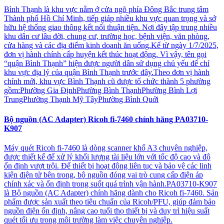
Bình Thạnh là khu vực nằm ở cửa ngõ phía Đông Bắc trung tâm
Thành phố Hồ Chí Minh, tiếp giáp nhiều khu vực quan trọng và sở
hữu hệ thống giao thông kết nối thuận tiện. Nơi đây tập trung nhiều
khu dân cư lâu đời, chung cư, trường học, bệnh viện, văn phòng,
cửa hàng và các địa điểm kinh doanh ăn uống.Kể từ ngày 1/7/2025,
đơn vị hành chính cấp huyện kết thúc hoạt động. Vì vậy, tên gọi
“quận Bình Thạnh” hiện được người dân sử dụng chủ yếu để chỉ
khu vực địa lý của quận Bình Thạnh trước đây.Theo đơn vị hành
chính mới, khu vực Bình Thạnh cũ được tổ chức thành 5 phường
gồm:Phường Gia ĐịnhPhường Bình ThạnhPhường Bình Lợi
TrungPhường Thạnh Mỹ TâyPhường Bình Quới
Bộ nguồn (AC Adapter) Ricoh fi-7460 chính hãng PA03710-
K907
Máy quét Ricoh fi-7460 là dòng scanner khổ A3 chuyên nghiệp,
được thiết kế để xử lý khối lượng tài liệu lớn với tốc độ cao và độ
ổn định vượt trội. Để thiết bị hoạt động liên tục và bảo vệ các linh
kiện điện tử bên trong, bộ nguồn đóng vai trò cung cấp điện áp
chính xác và ổn định trong suốt quá trình vận hành.PA03710-K907
là Bộ nguồn (AC Adapter) chính hãng dành cho Ricoh fi-7460. Sản
phẩm được sản xuất theo tiêu chuẩn của Ricoh/PFU, giúp đảm bảo
nguồn điện ổn định, nâng cao tuổi thọ thiết bị và duy trì hiệu suất
quét tối ưu trong môi trường làm việc chuyên nghiệp.