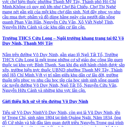
vực chợ hiện thuộc phường Thạnh Mỹ Tây, Thành phố Hồ Chí
Minh.Không có quy mô lớn như Chợ Bà Chiểu, Chợ Thị Nghè
mang nét gần gũi của một khu chợ dân sinh. Nơi đây phục vụ nhu
cầu mua thực phẩm và đồ dùng hằng ngày của người dân sống
quanh Phan Văn Hân, Nguyễn Cửu Vân, Xô Viết Nghệ Tĩnh,
Nguyễn Hữu Cảnh và các khu dân cư lân cận.
Trường THCS Cửu Long – Ngôi trường khang trang tại 02 Võ
Duy Ninh, Thạnh Mỹ Tây
Nằm trên đường Võ Duy Ninh, gần giao lộ Ngô Tất Tố, Trường
THCS Cửu Long là một trong những cơ sở giáo dục công lập quen
thuộc tại khu vực Bình Thạnh. Sau khi địa giới hành chính được sắp
xếp, trường hiện trực thuộc UBND phường Thạnh Mỹ Tây, Thành
phố Hồ Chí Minh.Với vị trí nằm giữa khu dân cư lâu đời, trường
thuận tiện phục vụ nhu cầu học tập của học sinh sinh sống quanh
các tuyến đường Võ Duy Ninh, Ngô Tất Tố, Nguyễn Cửu Vân,
Nguyễn Hữu Cảnh và những khu vực lân cận.
Giới thiệu lịch sử về tên đường Võ Duy Ninh
Tiểu sử Võ Duy NinhVõ Duy Ninh, còn gọi là Vũ Duy Ninh, tên
tự Trọng Chí, sinh năm 1804 tại tỉnh Quảng Ngãi. Năm 1834, ông
đỗ Cử nhân và bắt đầu làm quan dưới triều Nguyễn.Trong quá trình