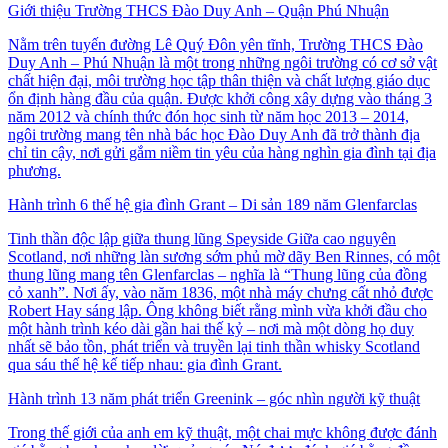
Giới thiệu Trường THCS Đào Duy Anh – Quận Phú Nhuận
Nằm trên tuyến đường Lê Quý Đôn yên tĩnh, Trường THCS Đào
Duy Anh – Phú Nhuận là một trong những ngôi trường có cơ sở vật
chất hiện đại, môi trường học tập thân thiện và chất lượng giáo dục
ổn định hàng đầu của quận. Được khởi công xây dựng vào tháng 3
năm 2012 và chính thức đón học sinh từ năm học 2013 – 2014,
ngôi trường mang tên nhà bác học Đào Duy Anh đã trở thành địa
chỉ tin cậy, nơi gửi gắm niềm tin yêu của hàng nghìn gia đình tại địa
phương.
Hành trình 6 thế hệ gia đình Grant – Di sản 189 năm Glenfarclas
Tinh thần độc lập giữa thung lũng Speyside Giữa cao nguyên
Scotland, nơi những làn sương sớm phủ mờ dãy Ben Rinnes, có một
thung lũng mang tên Glenfarclas – nghĩa là “Thung lũng của đồng
cỏ xanh”. Nơi ấy, vào năm 1836, một nhà máy chưng cất nhỏ được
Robert Hay sáng lập. Ông không biết rằng mình vừa khởi đầu cho
một hành trình kéo dài gần hai thế kỷ – nơi mà một dòng họ duy
nhất sẽ bảo tồn, phát triển và truyền lại tinh thần whisky Scotland
qua sáu thế hệ kế tiếp nhau: gia đình Grant.
Hành trình 13 năm phát triển Greenink – góc nhìn người kỹ thuật
Trong thế giới của anh em kỹ thuật, một chai mực không được đánh