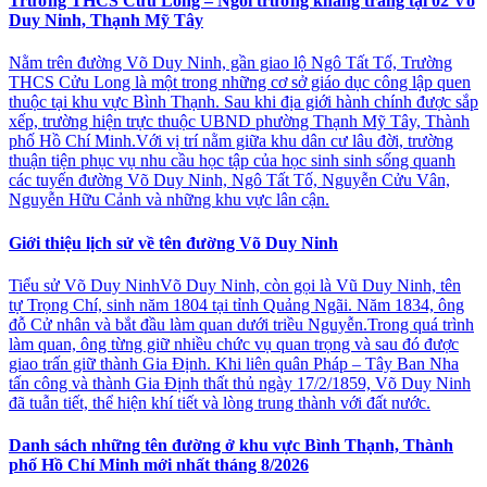
Trường THCS Cửu Long – Ngôi trường khang trang tại 02 Võ
Duy Ninh, Thạnh Mỹ Tây
Nằm trên đường Võ Duy Ninh, gần giao lộ Ngô Tất Tố, Trường
THCS Cửu Long là một trong những cơ sở giáo dục công lập quen
thuộc tại khu vực Bình Thạnh. Sau khi địa giới hành chính được sắp
xếp, trường hiện trực thuộc UBND phường Thạnh Mỹ Tây, Thành
phố Hồ Chí Minh.Với vị trí nằm giữa khu dân cư lâu đời, trường
thuận tiện phục vụ nhu cầu học tập của học sinh sinh sống quanh
các tuyến đường Võ Duy Ninh, Ngô Tất Tố, Nguyễn Cửu Vân,
Nguyễn Hữu Cảnh và những khu vực lân cận.
Giới thiệu lịch sử về tên đường Võ Duy Ninh
Tiểu sử Võ Duy NinhVõ Duy Ninh, còn gọi là Vũ Duy Ninh, tên
tự Trọng Chí, sinh năm 1804 tại tỉnh Quảng Ngãi. Năm 1834, ông
đỗ Cử nhân và bắt đầu làm quan dưới triều Nguyễn.Trong quá trình
làm quan, ông từng giữ nhiều chức vụ quan trọng và sau đó được
giao trấn giữ thành Gia Định. Khi liên quân Pháp – Tây Ban Nha
tấn công và thành Gia Định thất thủ ngày 17/2/1859, Võ Duy Ninh
đã tuẫn tiết, thể hiện khí tiết và lòng trung thành với đất nước.
Danh sách những tên đường ở khu vực Bình Thạnh, Thành
phố Hồ Chí Minh mới nhất tháng 8/2026