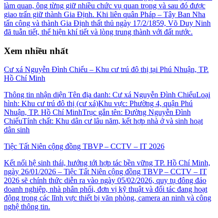
làm quan, ông từng giữ nhiều chức vụ quan trọng và sau đó được
giao trấn giữ thành Gia Định. Khi liên quân Pháp – Tây Ban Nha
tấn công và thành Gia Định thất thủ ngày 17/2/1859, Võ Duy Ninh
đã tuẫn tiết, thể hiện khí tiết và lòng trung thành với đất nước.
Xem nhiều nhất
Cư xá Nguyễn Đình Chiểu – Khu cư trú đô thị tại Phú Nhuận, TP.
Hồ Chí Minh
Thông tin nhận diện Tên địa danh: Cư xá Nguyễn Đình ChiểuLoại
hình: Khu cư trú đô thị (cư xá)Khu vực: Phường 4, quận Phú
Nhuận, TP. Hồ Chí MinhTrục gắn tên: Đường Nguyễn Đình
ChiểuTính chất: Khu dân cư lâu năm, kết hợp nhà ở và sinh hoạt
dân sinh
Tiệc Tất Niên cộng đồng TBVP – CCTV – IT 2026
Kết nối hệ sinh thái, hướng tới hợp tác bền vững TP. Hồ Chí Minh,
ngày 26/01/2026 – Tiệc Tất Niên cộng đồng TBVP – CCTV – IT
2026 sẽ chính thức diễn ra vào ngày 05/02/2026, quy tụ đông đảo
doanh nghiệp, nhà phân phối, đơn vị kỹ thuật và đối tác đang hoạt
động trong các lĩnh vực thiết bị văn phòng, camera an ninh và công
nghệ thông tin.