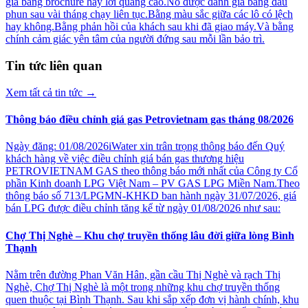
giá bằng brochure hay lời quảng cáo.Nó được đánh giá bằng đầu
phun sau vài tháng chạy liên tục.Bằng màu sắc giữa các lô có lệch
hay không.Bằng phản hồi của khách sau khi đã giao máy.Và bằng
chính cảm giác yên tâm của người đứng sau mỗi lần bảo trì.
Tin tức liên quan
Xem tất cả tin tức
→
Thông báo điều chỉnh giá gas Petrovietnam gas tháng 08/2026
Ngày đăng: 01/08/2026iWater xin trân trọng thông báo đến Quý
khách hàng về việc điều chỉnh giá bán gas thương hiệu
PETROVIETNAM GAS theo thông báo mới nhất của Công ty Cổ
phần Kinh doanh LPG Việt Nam – PV GAS LPG Miền Nam.Theo
thông báo số 713/LPGMN-KHKD ban hành ngày 31/07/2026, giá
bán LPG được điều chỉnh tăng kể từ ngày 01/08/2026 như sau:
Chợ Thị Nghè – Khu chợ truyền thống lâu đời giữa lòng Bình
Thạnh
Nằm trên đường Phan Văn Hân, gần cầu Thị Nghè và rạch Thị
Nghè, Chợ Thị Nghè là một trong những khu chợ truyền thống
quen thuộc tại Bình Thạnh. Sau khi sắp xếp đơn vị hành chính, khu