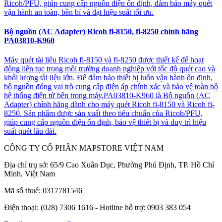
Ricoh/PFU, giúp cung cấp nguồn điện ổn định, đảm bảo máy quét
vận hành an toàn, bền bỉ và đạt hiệu suất tối ưu.
Bộ nguồn (AC Adapter) Ricoh fi-8150, fi-8250 chính hãng
PA03810-K960
Máy quét tài liệu Ricoh fi-8150 và fi-8250 được thiết kế để hoạt
động liên tục trong môi trường doanh nghiệp với tốc độ quét cao và
khối lượng tài liệu lớn. Để đảm bảo thiết bị luôn vận hành ổn định,
bộ nguồn đóng vai trò cung cấp điện áp chính xác và bảo vệ toàn bộ
hệ thống điện tử bên trong máy.PA03810-K960 là Bộ nguồn (AC
Adapter) chính hãng dành cho máy quét Ricoh fi-8150 và Ricoh fi-
8250. Sản phẩm được sản xuất theo tiêu chuẩn của Ricoh/PFU,
giúp cung cấp nguồn điện ổn định, bảo vệ thiết bị và duy trì hiệu
suất quét lâu dài.
CÔNG TY CỔ PHẦN MAPSTORE VIỆT NAM
Địa chỉ trụ sở:
65/9 Cao Xuân Dục, Phường Phú Định, TP. Hồ Chí
Minh, Việt Nam
Mã số thuế:
0317781546
Điện thoại:
(028) 7306 1616 - Hotline hỗ trợ: 0903 383 054