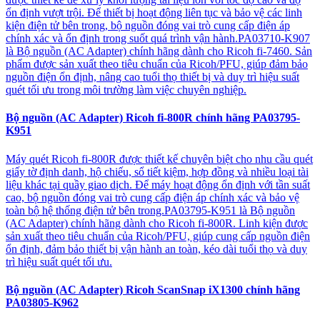
ổn định vượt trội. Để thiết bị hoạt động liên tục và bảo vệ các linh
kiện điện tử bên trong, bộ nguồn đóng vai trò cung cấp điện áp
chính xác và ổn định trong suốt quá trình vận hành.PA03710-K907
là Bộ nguồn (AC Adapter) chính hãng dành cho Ricoh fi-7460. Sản
phẩm được sản xuất theo tiêu chuẩn của Ricoh/PFU, giúp đảm bảo
nguồn điện ổn định, nâng cao tuổi thọ thiết bị và duy trì hiệu suất
quét tối ưu trong môi trường làm việc chuyên nghiệp.
Bộ nguồn (AC Adapter) Ricoh fi-800R chính hãng PA03795-
K951
Máy quét Ricoh fi-800R được thiết kế chuyên biệt cho nhu cầu quét
giấy tờ định danh, hộ chiếu, sổ tiết kiệm, hợp đồng và nhiều loại tài
liệu khác tại quầy giao dịch. Để máy hoạt động ổn định với tần suất
cao, bộ nguồn đóng vai trò cung cấp điện áp chính xác và bảo vệ
toàn bộ hệ thống điện tử bên trong.PA03795-K951 là Bộ nguồn
(AC Adapter) chính hãng dành cho Ricoh fi-800R. Linh kiện được
sản xuất theo tiêu chuẩn của Ricoh/PFU, giúp cung cấp nguồn điện
ổn định, đảm bảo thiết bị vận hành an toàn, kéo dài tuổi thọ và duy
trì hiệu suất quét tối ưu.
Bộ nguồn (AC Adapter) Ricoh ScanSnap iX1300 chính hãng
PA03805-K962