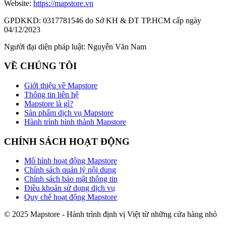
Website:
https://mapstore.vn
GPDKKD:
0317781546 do Sở KH & ĐT TP.HCM cấp ngày
04/12/2023
Người đại diện pháp luật:
Nguyễn Văn Nam
VỀ CHÚNG TÔI
Giới thiệu về Mapstore
Thông tin liên hệ
Mapstore là gì?
Sản phẩm dịch vụ Mapstore
Hành trình hình thành Mapstore
CHÍNH SÁCH HOẠT ĐỘNG
Mô hình hoạt động Mapstore
Chính sách quản lý nội dung
Chính sách bảo mật thông tin
Điều khoản sử dụng dịch vụ
Quy chế hoạt động Mapstore
© 2025 Mapstore - Hành trình định vị Việt từ những cửa hàng nhỏ