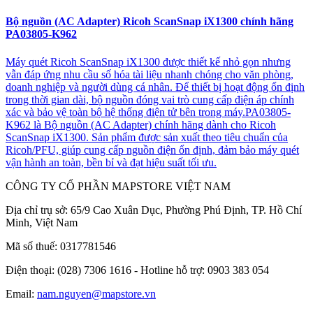
Bộ nguồn (AC Adapter) Ricoh ScanSnap iX1300 chính hãng
PA03805-K962
Máy quét Ricoh ScanSnap iX1300 được thiết kế nhỏ gọn nhưng
vẫn đáp ứng nhu cầu số hóa tài liệu nhanh chóng cho văn phòng,
doanh nghiệp và người dùng cá nhân. Để thiết bị hoạt động ổn định
trong thời gian dài, bộ nguồn đóng vai trò cung cấp điện áp chính
xác và bảo vệ toàn bộ hệ thống điện tử bên trong máy.PA03805-
K962 là Bộ nguồn (AC Adapter) chính hãng dành cho Ricoh
ScanSnap iX1300. Sản phẩm được sản xuất theo tiêu chuẩn của
Ricoh/PFU, giúp cung cấp nguồn điện ổn định, đảm bảo máy quét
vận hành an toàn, bền bỉ và đạt hiệu suất tối ưu.
CÔNG TY CỔ PHẦN MAPSTORE VIỆT NAM
Địa chỉ trụ sở:
65/9 Cao Xuân Dục, Phường Phú Định, TP. Hồ Chí
Minh, Việt Nam
Mã số thuế:
0317781546
Điện thoại:
(028) 7306 1616 - Hotline hỗ trợ: 0903 383 054
Email:
nam.nguyen@mapstore.vn