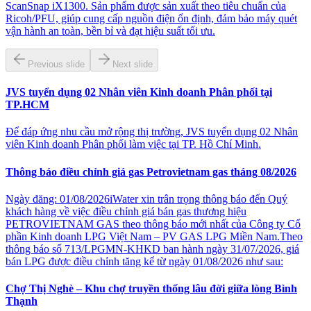
ScanSnap iX1300. Sản phẩm được sản xuất theo tiêu chuẩn của
Ricoh/PFU, giúp cung cấp nguồn điện ổn định, đảm bảo máy quét
vận hành an toàn, bền bỉ và đạt hiệu suất tối ưu.
Previous slide
Next slide
JVS tuyển dụng 02 Nhân viên Kinh doanh Phân phối tại
TP.HCM
Để đáp ứng nhu cầu mở rộng thị trường, JVS tuyển dụng 02 Nhân
viên Kinh doanh Phân phối làm việc tại TP. Hồ Chí Minh.
Thông báo điều chỉnh giá gas Petrovietnam gas tháng 08/2026
Ngày đăng: 01/08/2026iWater xin trân trọng thông báo đến Quý
khách hàng về việc điều chỉnh giá bán gas thương hiệu
PETROVIETNAM GAS theo thông báo mới nhất của Công ty Cổ
phần Kinh doanh LPG Việt Nam – PV GAS LPG Miền Nam.Theo
thông báo số 713/LPGMN-KHKD ban hành ngày 31/07/2026, giá
bán LPG được điều chỉnh tăng kể từ ngày 01/08/2026 như sau:
Chợ Thị Nghè – Khu chợ truyền thống lâu đời giữa lòng Bình
Thạnh