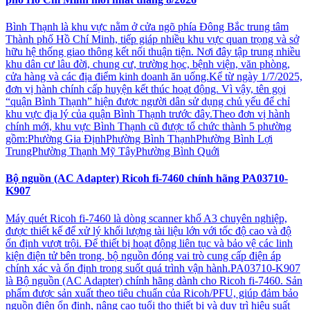
Bình Thạnh là khu vực nằm ở cửa ngõ phía Đông Bắc trung tâm
Thành phố Hồ Chí Minh, tiếp giáp nhiều khu vực quan trọng và sở
hữu hệ thống giao thông kết nối thuận tiện. Nơi đây tập trung nhiều
khu dân cư lâu đời, chung cư, trường học, bệnh viện, văn phòng,
cửa hàng và các địa điểm kinh doanh ăn uống.Kể từ ngày 1/7/2025,
đơn vị hành chính cấp huyện kết thúc hoạt động. Vì vậy, tên gọi
“quận Bình Thạnh” hiện được người dân sử dụng chủ yếu để chỉ
khu vực địa lý của quận Bình Thạnh trước đây.Theo đơn vị hành
chính mới, khu vực Bình Thạnh cũ được tổ chức thành 5 phường
gồm:Phường Gia ĐịnhPhường Bình ThạnhPhường Bình Lợi
TrungPhường Thạnh Mỹ TâyPhường Bình Quới
Bộ nguồn (AC Adapter) Ricoh fi-7460 chính hãng PA03710-
K907
Máy quét Ricoh fi-7460 là dòng scanner khổ A3 chuyên nghiệp,
được thiết kế để xử lý khối lượng tài liệu lớn với tốc độ cao và độ
ổn định vượt trội. Để thiết bị hoạt động liên tục và bảo vệ các linh
kiện điện tử bên trong, bộ nguồn đóng vai trò cung cấp điện áp
chính xác và ổn định trong suốt quá trình vận hành.PA03710-K907
là Bộ nguồn (AC Adapter) chính hãng dành cho Ricoh fi-7460. Sản
phẩm được sản xuất theo tiêu chuẩn của Ricoh/PFU, giúp đảm bảo
nguồn điện ổn định, nâng cao tuổi thọ thiết bị và duy trì hiệu suất