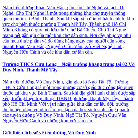
Nằm trên đường Phan Văn Hân, gần cầu Thị Nghè và rạch Thị
Nghè, Chợ Thị Nghè là một trong những khu chợ truyền thống
quen thuộc tại Bình Thạnh. Sau khi sắp xếp đơn vị hành chính, khu
vực chợ hiện thuộc phường Thạnh Mỹ Tây, Thành phố Hồ Chí
Minh.Không có quy mô lớn như Chợ Bà Chiểu, Chợ Thị Nghè
mang nét gần gũi của một khu chợ dân sinh. Nơi đây phục vụ nhu
cầu mua thực phẩm và đồ dùng hằng ngày của người dân sống
quanh Phan Văn Hân, Nguyễn Cửu Vân, Xô Viết Nghệ Tĩnh,
Nguyễn Hữu Cảnh và các khu dân cư lân cận.
Trường THCS Cửu Long – Ngôi trường khang trang tại 02 Võ
Duy Ninh, Thạnh Mỹ Tây
Nằm trên đường Võ Duy Ninh, gần giao lộ Ngô Tất Tố, Trường
THCS Cửu Long là một trong những cơ sở giáo dục công lập quen
thuộc tại khu vực Bình Thạnh. Sau khi địa giới hành chính được sắp
xếp, trường hiện trực thuộc UBND phường Thạnh Mỹ Tây, Thành
phố Hồ Chí Minh.Với vị trí nằm giữa khu dân cư lâu đời, trường
thuận tiện phục vụ nhu cầu học tập của học sinh sinh sống quanh
các tuyến đường Võ Duy Ninh, Ngô Tất Tố, Nguyễn Cửu Vân,
Nguyễn Hữu Cảnh và những khu vực lân cận.
Giới thiệu lịch sử về tên đường Võ Duy Ninh