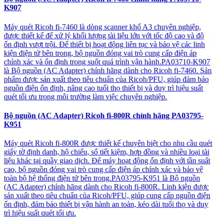
K907
Máy quét Ricoh fi-7460 là dòng scanner khổ A3 chuyên nghiệp,
được thiết kế để xử lý khối lượng tài liệu lớn với tốc độ cao và độ
ổn định vượt trội. Để thiết bị hoạt động liên tục và bảo vệ các linh
kiện điện tử bên trong, bộ nguồn đóng vai trò cung cấp điện áp
chính xác và ổn định trong suốt quá trình vận hành.PA03710-K907
là Bộ nguồn (AC Adapter) chính hãng dành cho Ricoh fi-7460. Sản
phẩm được sản xuất theo tiêu chuẩn của Ricoh/PFU, giúp đảm bảo
nguồn điện ổn định, nâng cao tuổi thọ thiết bị và duy trì hiệu suất
quét tối ưu trong môi trường làm việc chuyên nghiệp.
Bộ nguồn (AC Adapter) Ricoh fi-800R chính hãng PA03795-
K951
Máy quét Ricoh fi-800R được thiết kế chuyên biệt cho nhu cầu quét
giấy tờ định danh, hộ chiếu, sổ tiết kiệm, hợp đồng và nhiều loại tài
liệu khác tại quầy giao dịch. Để máy hoạt động ổn định với tần suất
cao, bộ nguồn đóng vai trò cung cấp điện áp chính xác và bảo vệ
toàn bộ hệ thống điện tử bên trong.PA03795-K951 là Bộ nguồn
(AC Adapter) chính hãng dành cho Ricoh fi-800R. Linh kiện được
sản xuất theo tiêu chuẩn của Ricoh/PFU, giúp cung cấp nguồn điện
ổn định, đảm bảo thiết bị vận hành an toàn, kéo dài tuổi thọ và duy
trì hiệu suất quét tối ưu.