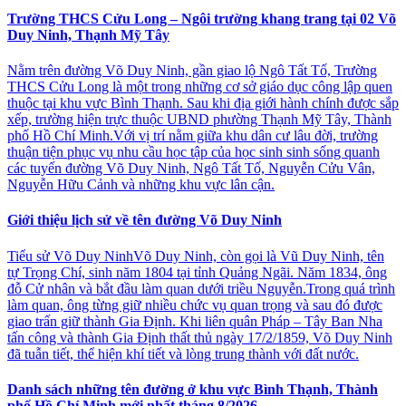
Trường THCS Cửu Long – Ngôi trường khang trang tại 02 Võ
Duy Ninh, Thạnh Mỹ Tây
Nằm trên đường Võ Duy Ninh, gần giao lộ Ngô Tất Tố, Trường
THCS Cửu Long là một trong những cơ sở giáo dục công lập quen
thuộc tại khu vực Bình Thạnh. Sau khi địa giới hành chính được sắp
xếp, trường hiện trực thuộc UBND phường Thạnh Mỹ Tây, Thành
phố Hồ Chí Minh.Với vị trí nằm giữa khu dân cư lâu đời, trường
thuận tiện phục vụ nhu cầu học tập của học sinh sinh sống quanh
các tuyến đường Võ Duy Ninh, Ngô Tất Tố, Nguyễn Cửu Vân,
Nguyễn Hữu Cảnh và những khu vực lân cận.
Giới thiệu lịch sử về tên đường Võ Duy Ninh
Tiểu sử Võ Duy NinhVõ Duy Ninh, còn gọi là Vũ Duy Ninh, tên
tự Trọng Chí, sinh năm 1804 tại tỉnh Quảng Ngãi. Năm 1834, ông
đỗ Cử nhân và bắt đầu làm quan dưới triều Nguyễn.Trong quá trình
làm quan, ông từng giữ nhiều chức vụ quan trọng và sau đó được
giao trấn giữ thành Gia Định. Khi liên quân Pháp – Tây Ban Nha
tấn công và thành Gia Định thất thủ ngày 17/2/1859, Võ Duy Ninh
đã tuẫn tiết, thể hiện khí tiết và lòng trung thành với đất nước.
Danh sách những tên đường ở khu vực Bình Thạnh, Thành
phố Hồ Chí Minh mới nhất tháng 8/2026