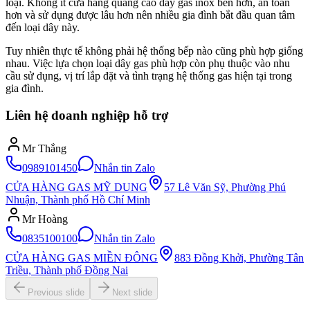
loại. Không ít cửa hàng quảng cáo dây gas inox bền hơn, an toàn
hơn và sử dụng được lâu hơn nên nhiều gia đình bắt đầu quan tâm
đến loại dây này.
Tuy nhiên thực tế không phải hệ thống bếp nào cũng phù hợp giống
nhau. Việc lựa chọn loại dây gas phù hợp còn phụ thuộc vào nhu
cầu sử dụng, vị trí lắp đặt và tình trạng hệ thống gas hiện tại trong
gia đình.
Liên hệ doanh nghiệp hỗ trợ
Mr Thắng
0989101450
Nhắn tin Zalo
CỬA HÀNG GAS MỸ DUNG
57 Lê Văn Sỹ, Phường Phú
Nhuận, Thành phố Hồ Chí Minh
Mr Hoàng
0835100100
Nhắn tin Zalo
CỬA HÀNG GAS MIỀN ĐÔNG
883 Đồng Khởi, Phường Tân
Triều, Thành phố Đồng Nai
Previous slide
Next slide