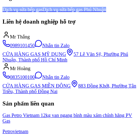
Dịch vụ sửa bếp gas
Dịch vụ sửa bếp gas Phú Nhuận
Liên hệ doanh nghiệp hỗ trợ
Mr Thắng
0989101450
Nhắn tin Zalo
CỬA HÀNG GAS MỸ DUNG
57 Lê Văn Sỹ, Phường Phú
Nhuận, Thành phố Hồ Chí Minh
Mr Hoàng
0835100100
Nhắn tin Zalo
CỬA HÀNG GAS MIỀN ĐÔNG
883 Đồng Khởi, Phường Tân
Triều, Thành phố Đồng Nai
Sản phẩm liên quan
Gas Petro Vietnam 12kg van ngang bình màu xám chính hãng PV
Gas
Petrovietnam