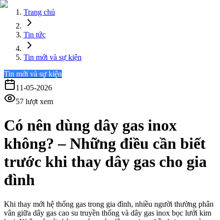
Trang chủ
Tin tức
Tin mới và sự kiện
Tin mới và sự kiện
11-05-2026
57
lượt xem
Có nên dùng dây gas inox
không? – Những điều cần biết
trước khi thay dây gas cho gia
đình
Khi thay mới hệ thống gas trong gia đình, nhiều người thường phân
vân giữa dây gas cao su truyền thống và dây gas inox bọc lưới kim