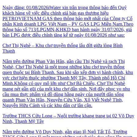
Ngày đăng: 01/08/2026iWater xin trân trọng thông báo đến Quý
khách hàng về việc điều chỉnh giá bán gas thương hiệu
PETROVIETNAM GAS theo thông báo mới nhất của Công ty Cổ
phần Kinh doanh LPG Việt Nam – PV GAS LPG Miền Nam.Theo
thông báo số 713/LPGMN-KHKD ban hành ngày 31/07/2026, giá
bán LPG được điều chỉnh tăng kể từ ngày 01/08/2026 như sau:
Chợ Thị Nghè – Khu chợ truyền thống lâu đời giữa lòng Bình
Thạnh
Nằm trên đường Phan Văn Hân, gần cầu Thị Nghè và rạch Thị
Nghè, Chợ Thị Nghè là một trong những khu chợ truyền thống
quen thuộc tại Bình Thạnh. Sau khi sắp xếp đơn vị hành chính, khu
vực chợ hiện thuộc phường Thạnh Mỹ Tây, Thành phố Hồ Chí
Minh.Không có quy mô lớn như Chợ Bà Chiểu, Chợ Thị Nghè
mang nét gần gũi của một khu chợ dân sinh. Nơi đây phục vụ nhu
cầu mua thực phẩm và đồ dùng hằng ngày của người dân sống
quanh Phan Văn Hân, Nguyễn Cửu Vân, Xô Viết Nghệ Tĩnh,
Nguyễn Hữu Cảnh và các khu dân cư lân cận.
Trường THCS Cửu Long – Ngôi trường khang trang tại 02 Võ Duy
Ninh, Thạnh Mỹ Tây
Nằm trên đường Võ Duy Ninh, gần giao lộ Ngô Tất Tố, Trường