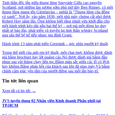
Tinh thần độc lập giữa thung lũng Speyside Giữa cao nguyên
Scotland, nơi những làn sương sớm phủ mờ dãy Ben Rinnes, có một
thung lũng mang tên Glenfarclas – nghĩa là “Thung lũng của đồng
cỏ xanh”. Nơi ấy, vào năm 1836, một nhà máy chưng cất nhỏ được
Robert Hay sáng lập. Ông không biết rằng mình vừa khởi đầu cho
một hành trình kéo dài gần hai thế kỷ – nơi mà một dòng họ duy
nhất sẽ bảo tồn, phát triển và truyền lại tinh thần whisky Scotland
qua sáu thế hệ kế tiếp nhau: gia đình Grant.
Hành trình 13 năm phát triển Greenink – góc nhìn người kỹ thuật
Trong thế giới của anh em kỹ thuật, một chai mực không được đánh
giá bằng brochure hay lời quảng cáo.Nó được đánh giá bằng đầu
phun sau vài tháng chạy liên tục.Bằng màu sắc giữa các lô có lệch
hay không.Bằng phản hồi của khách sau khi đã giao máy.Và bằng
chính cảm giác yên tâm của người đứng sau mỗi lần bảo trì.
Tin tức liên quan
Xem tất cả tin tức
→
JVS tuyển dụng 02 Nhân viên Kinh doanh Phân phối tại
TP.HCM