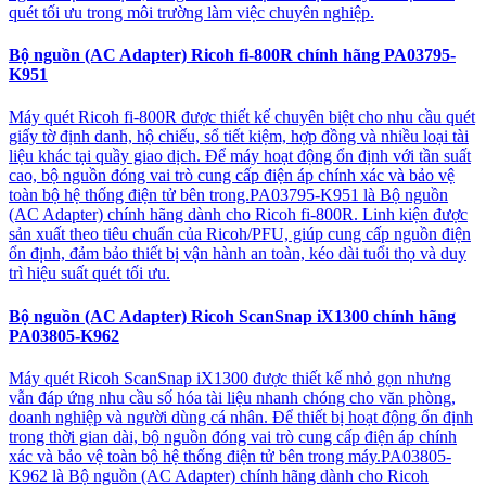
quét tối ưu trong môi trường làm việc chuyên nghiệp.
Bộ nguồn (AC Adapter) Ricoh fi-800R chính hãng PA03795-
K951
Máy quét Ricoh fi-800R được thiết kế chuyên biệt cho nhu cầu quét
giấy tờ định danh, hộ chiếu, sổ tiết kiệm, hợp đồng và nhiều loại tài
liệu khác tại quầy giao dịch. Để máy hoạt động ổn định với tần suất
cao, bộ nguồn đóng vai trò cung cấp điện áp chính xác và bảo vệ
toàn bộ hệ thống điện tử bên trong.PA03795-K951 là Bộ nguồn
(AC Adapter) chính hãng dành cho Ricoh fi-800R. Linh kiện được
sản xuất theo tiêu chuẩn của Ricoh/PFU, giúp cung cấp nguồn điện
ổn định, đảm bảo thiết bị vận hành an toàn, kéo dài tuổi thọ và duy
trì hiệu suất quét tối ưu.
Bộ nguồn (AC Adapter) Ricoh ScanSnap iX1300 chính hãng
PA03805-K962
Máy quét Ricoh ScanSnap iX1300 được thiết kế nhỏ gọn nhưng
vẫn đáp ứng nhu cầu số hóa tài liệu nhanh chóng cho văn phòng,
doanh nghiệp và người dùng cá nhân. Để thiết bị hoạt động ổn định
trong thời gian dài, bộ nguồn đóng vai trò cung cấp điện áp chính
xác và bảo vệ toàn bộ hệ thống điện tử bên trong máy.PA03805-
K962 là Bộ nguồn (AC Adapter) chính hãng dành cho Ricoh