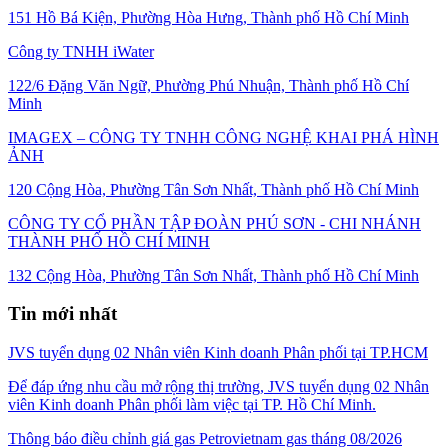
151 Hồ Bá Kiện, Phường Hòa Hưng, Thành phố Hồ Chí Minh
Công ty TNHH iWater
122/6 Đặng Văn Ngữ, Phường Phú Nhuận, Thành phố Hồ Chí
Minh
IMAGEX – CÔNG TY TNHH CÔNG NGHỆ KHAI PHÁ HÌNH
ẢNH
120 Cộng Hòa, Phường Tân Sơn Nhất, Thành phố Hồ Chí Minh
CÔNG TY CỔ PHẦN TẬP ĐOÀN PHÚ SƠN - CHI NHÁNH
THÀNH PHỐ HỒ CHÍ MINH
132 Cộng Hòa, Phường Tân Sơn Nhất, Thành phố Hồ Chí Minh
Tin mới nhất
JVS tuyển dụng 02 Nhân viên Kinh doanh Phân phối tại TP.HCM
Để đáp ứng nhu cầu mở rộng thị trường, JVS tuyển dụng 02 Nhân
viên Kinh doanh Phân phối làm việc tại TP. Hồ Chí Minh.
Thông báo điều chỉnh giá gas Petrovietnam gas tháng 08/2026