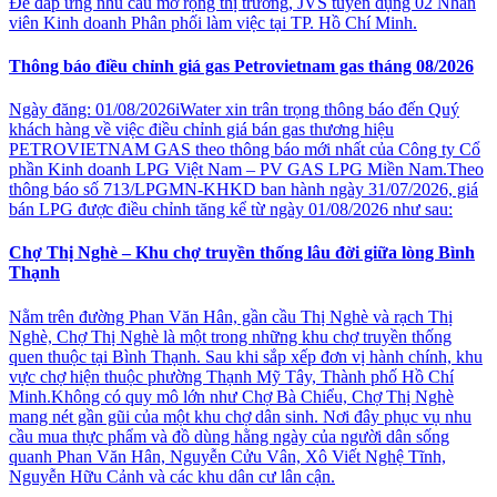
Để đáp ứng nhu cầu mở rộng thị trường, JVS tuyển dụng 02 Nhân
viên Kinh doanh Phân phối làm việc tại TP. Hồ Chí Minh.
Thông báo điều chỉnh giá gas Petrovietnam gas tháng 08/2026
Ngày đăng: 01/08/2026iWater xin trân trọng thông báo đến Quý
khách hàng về việc điều chỉnh giá bán gas thương hiệu
PETROVIETNAM GAS theo thông báo mới nhất của Công ty Cổ
phần Kinh doanh LPG Việt Nam – PV GAS LPG Miền Nam.Theo
thông báo số 713/LPGMN-KHKD ban hành ngày 31/07/2026, giá
bán LPG được điều chỉnh tăng kể từ ngày 01/08/2026 như sau:
Chợ Thị Nghè – Khu chợ truyền thống lâu đời giữa lòng Bình
Thạnh
Nằm trên đường Phan Văn Hân, gần cầu Thị Nghè và rạch Thị
Nghè, Chợ Thị Nghè là một trong những khu chợ truyền thống
quen thuộc tại Bình Thạnh. Sau khi sắp xếp đơn vị hành chính, khu
vực chợ hiện thuộc phường Thạnh Mỹ Tây, Thành phố Hồ Chí
Minh.Không có quy mô lớn như Chợ Bà Chiểu, Chợ Thị Nghè
mang nét gần gũi của một khu chợ dân sinh. Nơi đây phục vụ nhu
cầu mua thực phẩm và đồ dùng hằng ngày của người dân sống
quanh Phan Văn Hân, Nguyễn Cửu Vân, Xô Viết Nghệ Tĩnh,
Nguyễn Hữu Cảnh và các khu dân cư lân cận.