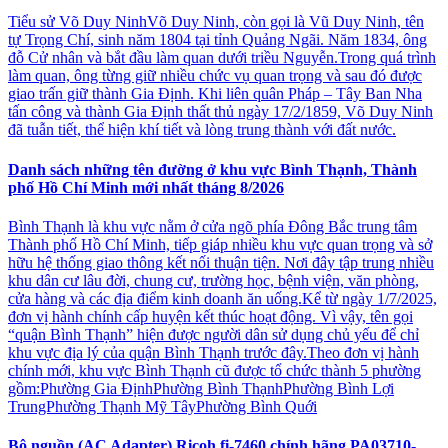
Tiểu sử Võ Duy NinhVõ Duy Ninh, còn gọi là Vũ Duy Ninh, tên
tự Trọng Chí, sinh năm 1804 tại tỉnh Quảng Ngãi. Năm 1834, ông
đỗ Cử nhân và bắt đầu làm quan dưới triều Nguyễn.Trong quá trình
làm quan, ông từng giữ nhiều chức vụ quan trọng và sau đó được
giao trấn giữ thành Gia Định. Khi liên quân Pháp – Tây Ban Nha
tấn công và thành Gia Định thất thủ ngày 17/2/1859, Võ Duy Ninh
đã tuẫn tiết, thể hiện khí tiết và lòng trung thành với đất nước.
Danh sách những tên đường ở khu vực Bình Thạnh, Thành
phố Hồ Chí Minh mới nhất tháng 8/2026
Bình Thạnh là khu vực nằm ở cửa ngõ phía Đông Bắc trung tâm
Thành phố Hồ Chí Minh, tiếp giáp nhiều khu vực quan trọng và sở
hữu hệ thống giao thông kết nối thuận tiện. Nơi đây tập trung nhiều
khu dân cư lâu đời, chung cư, trường học, bệnh viện, văn phòng,
cửa hàng và các địa điểm kinh doanh ăn uống.Kể từ ngày 1/7/2025,
đơn vị hành chính cấp huyện kết thúc hoạt động. Vì vậy, tên gọi
“quận Bình Thạnh” hiện được người dân sử dụng chủ yếu để chỉ
khu vực địa lý của quận Bình Thạnh trước đây.Theo đơn vị hành
chính mới, khu vực Bình Thạnh cũ được tổ chức thành 5 phường
gồm:Phường Gia ĐịnhPhường Bình ThạnhPhường Bình Lợi
TrungPhường Thạnh Mỹ TâyPhường Bình Quới
Bộ nguồn (AC Adapter) Ricoh fi-7460 chính hãng PA03710-