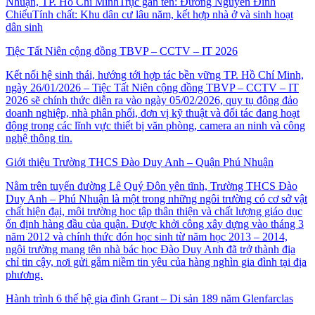
Nhuận, TP. Hồ Chí MinhTrục gắn tên: Đường Nguyễn Đình
ChiểuTính chất: Khu dân cư lâu năm, kết hợp nhà ở và sinh hoạt
dân sinh
Tiệc Tất Niên cộng đồng TBVP – CCTV – IT 2026
Kết nối hệ sinh thái, hướng tới hợp tác bền vững TP. Hồ Chí Minh,
ngày 26/01/2026 – Tiệc Tất Niên cộng đồng TBVP – CCTV – IT
2026 sẽ chính thức diễn ra vào ngày 05/02/2026, quy tụ đông đảo
doanh nghiệp, nhà phân phối, đơn vị kỹ thuật và đối tác đang hoạt
động trong các lĩnh vực thiết bị văn phòng, camera an ninh và công
nghệ thông tin.
Giới thiệu Trường THCS Đào Duy Anh – Quận Phú Nhuận
Nằm trên tuyến đường Lê Quý Đôn yên tĩnh, Trường THCS Đào
Duy Anh – Phú Nhuận là một trong những ngôi trường có cơ sở vật
chất hiện đại, môi trường học tập thân thiện và chất lượng giáo dục
ổn định hàng đầu của quận. Được khởi công xây dựng vào tháng 3
năm 2012 và chính thức đón học sinh từ năm học 2013 – 2014,
ngôi trường mang tên nhà bác học Đào Duy Anh đã trở thành địa
chỉ tin cậy, nơi gửi gắm niềm tin yêu của hàng nghìn gia đình tại địa
phương.
Hành trình 6 thế hệ gia đình Grant – Di sản 189 năm Glenfarclas