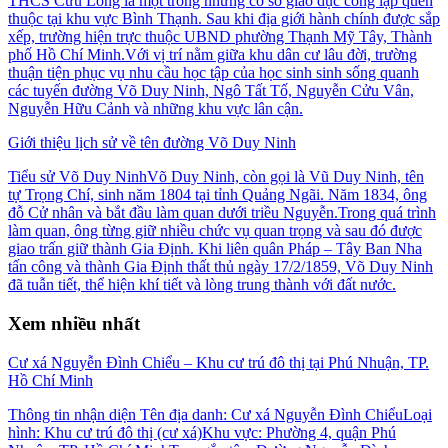
THCS Cửu Long là một trong những cơ sở giáo dục công lập quen
thuộc tại khu vực Bình Thạnh. Sau khi địa giới hành chính được sắp
xếp, trường hiện trực thuộc UBND phường Thạnh Mỹ Tây, Thành
phố Hồ Chí Minh.Với vị trí nằm giữa khu dân cư lâu đời, trường
thuận tiện phục vụ nhu cầu học tập của học sinh sinh sống quanh
các tuyến đường Võ Duy Ninh, Ngô Tất Tố, Nguyễn Cửu Vân,
Nguyễn Hữu Cảnh và những khu vực lân cận.
Giới thiệu lịch sử về tên đường Võ Duy Ninh
Tiểu sử Võ Duy NinhVõ Duy Ninh, còn gọi là Vũ Duy Ninh, tên
tự Trọng Chí, sinh năm 1804 tại tỉnh Quảng Ngãi. Năm 1834, ông
đỗ Cử nhân và bắt đầu làm quan dưới triều Nguyễn.Trong quá trình
làm quan, ông từng giữ nhiều chức vụ quan trọng và sau đó được
giao trấn giữ thành Gia Định. Khi liên quân Pháp – Tây Ban Nha
tấn công và thành Gia Định thất thủ ngày 17/2/1859, Võ Duy Ninh
đã tuẫn tiết, thể hiện khí tiết và lòng trung thành với đất nước.
Xem nhiều nhất
Cư xá Nguyễn Đình Chiểu – Khu cư trú đô thị tại Phú Nhuận, TP.
Hồ Chí Minh
Thông tin nhận diện Tên địa danh: Cư xá Nguyễn Đình ChiểuLoại
hình: Khu cư trú đô thị (cư xá)Khu vực: Phường 4, quận Phú