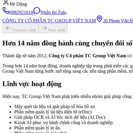
Mr Dũng
0982921618
Nhắn tin Zalo
CÔNG TY CỔ PHẦN TC GROUP VIỆT NAM
26 Phạm Văn Đ
Previous slide
Next slide
Hơn 14 năm đồng hành cùng chuyển đổi số
Thành lập từ năm 2012,
Công ty Cổ phần TC Group Việt Nam
có 
Trong hơn 14 năm hoạt động, doanh nghiệp tập trung phát triển các gi
Group Việt Nam từng bước mở rộng sang các nền tảng phần mềm, trí t
Lĩnh vực hoạt động
Hiện nay, TC Group Việt Nam phát triển nhiều nhóm giải pháp công
Máy quét tài liệu và giải pháp số hóa hồ sơ.
Phần mềm quản lý tài liệu điện tử (eDoc).
Giải pháp OCR và AI bóc tách dữ liệu (AI Doc).
Kiosk AI phục vụ hành chính công và doanh nghiệp.
Phần mềm quản lý in ấn.