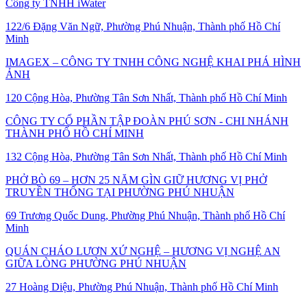
Công ty TNHH iWater
122/6 Đặng Văn Ngữ, Phường Phú Nhuận, Thành phố Hồ Chí
Minh
IMAGEX – CÔNG TY TNHH CÔNG NGHỆ KHAI PHÁ HÌNH
ẢNH
120 Cộng Hòa, Phường Tân Sơn Nhất, Thành phố Hồ Chí Minh
CÔNG TY CỔ PHẦN TẬP ĐOÀN PHÚ SƠN - CHI NHÁNH
THÀNH PHỐ HỒ CHÍ MINH
132 Cộng Hòa, Phường Tân Sơn Nhất, Thành phố Hồ Chí Minh
PHỞ BÒ 69 – HƠN 25 NĂM GÌN GIỮ HƯƠNG VỊ PHỞ
TRUYỀN THỐNG TẠI PHƯỜNG PHÚ NHUẬN
69 Trương Quốc Dung, Phường Phú Nhuận, Thành phố Hồ Chí
Minh
QUÁN CHÁO LƯƠN XỨ NGHỆ – HƯƠNG VỊ NGHỆ AN
GIỮA LÒNG PHƯỜNG PHÚ NHUẬN
27 Hoàng Diệu, Phường Phú Nhuận, Thành phố Hồ Chí Minh