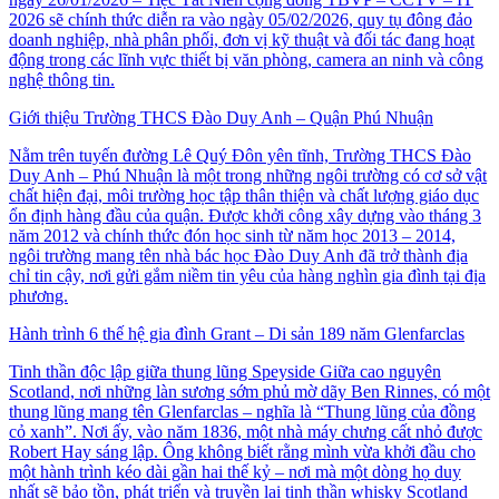
2026 sẽ chính thức diễn ra vào ngày 05/02/2026, quy tụ đông đảo
doanh nghiệp, nhà phân phối, đơn vị kỹ thuật và đối tác đang hoạt
động trong các lĩnh vực thiết bị văn phòng, camera an ninh và công
nghệ thông tin.
Giới thiệu Trường THCS Đào Duy Anh – Quận Phú Nhuận
Nằm trên tuyến đường Lê Quý Đôn yên tĩnh, Trường THCS Đào
Duy Anh – Phú Nhuận là một trong những ngôi trường có cơ sở vật
chất hiện đại, môi trường học tập thân thiện và chất lượng giáo dục
ổn định hàng đầu của quận. Được khởi công xây dựng vào tháng 3
năm 2012 và chính thức đón học sinh từ năm học 2013 – 2014,
ngôi trường mang tên nhà bác học Đào Duy Anh đã trở thành địa
chỉ tin cậy, nơi gửi gắm niềm tin yêu của hàng nghìn gia đình tại địa
phương.
Hành trình 6 thế hệ gia đình Grant – Di sản 189 năm Glenfarclas
Tinh thần độc lập giữa thung lũng Speyside Giữa cao nguyên
Scotland, nơi những làn sương sớm phủ mờ dãy Ben Rinnes, có một
thung lũng mang tên Glenfarclas – nghĩa là “Thung lũng của đồng
cỏ xanh”. Nơi ấy, vào năm 1836, một nhà máy chưng cất nhỏ được
Robert Hay sáng lập. Ông không biết rằng mình vừa khởi đầu cho
một hành trình kéo dài gần hai thế kỷ – nơi mà một dòng họ duy
nhất sẽ bảo tồn, phát triển và truyền lại tinh thần whisky Scotland