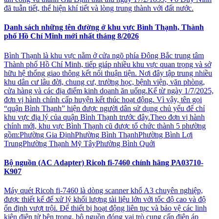
đã tuẫn tiết, thể hiện khí tiết và lòng trung thành với đất nước.
Danh sách những tên đường ở khu vực Bình Thạnh, Thành
phố Hồ Chí Minh mới nhất tháng 8/2026
Bình Thạnh là khu vực nằm ở cửa ngõ phía Đông Bắc trung tâm
Thành phố Hồ Chí Minh, tiếp giáp nhiều khu vực quan trọng và sở
hữu hệ thống giao thông kết nối thuận tiện. Nơi đây tập trung nhiều
khu dân cư lâu đời, chung cư, trường học, bệnh viện, văn phòng,
cửa hàng và các địa điểm kinh doanh ăn uống.Kể từ ngày 1/7/2025,
đơn vị hành chính cấp huyện kết thúc hoạt động. Vì vậy, tên gọi
“quận Bình Thạnh” hiện được người dân sử dụng chủ yếu để chỉ
khu vực địa lý của quận Bình Thạnh trước đây.Theo đơn vị hành
chính mới, khu vực Bình Thạnh cũ được tổ chức thành 5 phường
gồm:Phường Gia ĐịnhPhường Bình ThạnhPhường Bình Lợi
TrungPhường Thạnh Mỹ TâyPhường Bình Quới
Bộ nguồn (AC Adapter) Ricoh fi-7460 chính hãng PA03710-
K907
Máy quét Ricoh fi-7460 là dòng scanner khổ A3 chuyên nghiệp,
được thiết kế để xử lý khối lượng tài liệu lớn với tốc độ cao và độ
ổn định vượt trội. Để thiết bị hoạt động liên tục và bảo vệ các linh
kiện điện tử bên trong, bộ nguồn đóng vai trò cung cấp điện áp