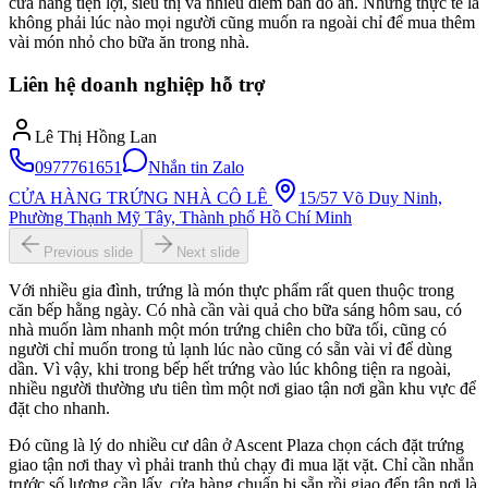
cửa hàng tiện lợi, siêu thị và nhiều điểm bán đồ ăn. Nhưng thực tế là
không phải lúc nào mọi người cũng muốn ra ngoài chỉ để mua thêm
vài món nhỏ cho bữa ăn trong nhà.
Liên hệ doanh nghiệp hỗ trợ
Lê Thị Hồng Lan
0977761651
Nhắn tin Zalo
CỬA HÀNG TRỨNG NHÀ CÔ LÊ
15/57 Võ Duy Ninh,
Phường Thạnh Mỹ Tây, Thành phố Hồ Chí Minh
Previous slide
Next slide
Với nhiều gia đình, trứng là món thực phẩm rất quen thuộc trong
căn bếp hằng ngày. Có nhà cần vài quả cho bữa sáng hôm sau, có
nhà muốn làm nhanh một món trứng chiên cho bữa tối, cũng có
người chỉ muốn trong tủ lạnh lúc nào cũng có sẵn vài vỉ để dùng
dần. Vì vậy, khi trong bếp hết trứng vào lúc không tiện ra ngoài,
nhiều người thường ưu tiên tìm một nơi giao tận nơi gần khu vực để
đặt cho nhanh.
Đó cũng là lý do nhiều cư dân ở Ascent Plaza chọn cách đặt trứng
giao tận nơi thay vì phải tranh thủ chạy đi mua lặt vặt. Chỉ cần nhắn
trước số lượng cần lấy, cửa hàng chuẩn bị sẵn rồi giao đến tận nơi là