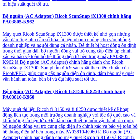
trì hiệu suất quét tối ưu.
Bộ nguồn (AC Adapter) Ricoh ScanSnap iX1300 chính hãng
PA03805-K962
Máy quét Ricoh ScanSnap iX1300 được thiết kế nhỏ gọn nhưng
vẫn đáp ứng nhu cầu số hóa tài liệu nhanh chóng cho văn phòng,
doanh nghiệp và người dùng cá nhân. Để thiết bị hoạt động ổn định
trong thời gian dài, bộ nguồn đóng vai trò cung cấp điện áp chính
xác và bảo vệ toàn bộ hệ thống điện tử bên trong máy.PA03805-
K962 là Bộ nguồn (AC Adapter) chính hãng dành cho Ricoh
ScanSnap iX1300. Sản phẩm được sản xuất theo tiêu chuẩn của
Ricoh/PFU, giúp cung cấp nguồn điện ổn định, đảm bảo máy quét
vận hành an toàn, bền bỉ và đạt hiệu suất tối ưu.
Bộ nguồn (AC Adapter) Ricoh fi-8150, fi-8250 chính hãng
PA03810-K960
Máy quét tài liệu Ricoh fi-8150 và fi-8250 được thiết kế để hoạt
động liên tục trong môi trường doanh nghiệp với tốc độ quét cao và
khối lượng tài liệu lớn. Để đảm bảo thiết bị luôn vận hành ổn định,
bộ nguồn đóng vai trò cung cấp điện áp chính xác và bảo vệ toàn bộ
hệ thống điện tử bên trong máy.PA03810-K960 là Bộ nguồn (AC
Adapter) chính hãng dành cho máy quét Ricoh fi-8150 và Ricoh fi-