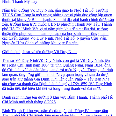
Ninh, Thạnh Mỹ Tây
Nằm trên đường Võ Duy Ninh, gần giao lộ Ngô Tất Tố, Trường
THCS Cửu Long là một trong những cơ sở giáo dục công lập quen
thuộc tại khu vực Bình Thạnh. Sau khi địa giới hành chính được sắp
xếp, trường hiện trực thuộc UBND phường Thạnh Mỹ Tây, Thành
phố Hồ Chí Minh.Với vị trí nằm giữa khu dân cư lâu đời, trường
thuận tiện phục vụ nhu cầu học tập của học sinh sinh sống quanh
các tuyến đường Võ Duy Ninh, Ngô Tất Tố, Nguyễn Cửu Vân,
Nguyễn Hữu Cảnh và những khu vực lân cận.
Giới thiệu lịch sử về tên đường Võ Duy Ninh
Tiểu sử Võ Duy NinhVõ Duy Ninh, còn gọi là Vũ Duy Ninh, tên
tự Trọng Chí, sinh năm 1804 tại tỉnh Quảng Ngãi. Năm 1834, ông
đỗ Cử nhân và bắt đầu làm quan dưới triều Nguyễn.Trong quá trình
làm quan, ông từng giữ nhiều chức vụ quan trọng và sau đó được
giao trấn giữ thành Gia Định. Khi liên quân Pháp – Tây Ban Nha
tấn công và thành Gia Định thất thủ ngày 17/2/1859, Võ Duy Ninh
đã tuẫn tiết, thể hiện khí tiết và lòng trung thành với đất nước.
Danh sách những tên đường ở khu vực Bình Thạnh, Thành phố Hồ
Chí Minh mới nhất tháng 8/2026
Bình Thạnh là khu vực nằm ở cửa ngõ phía Đông Bắc trung tâm
Thành phố Hồ Chí Minh, tiếp giáp nhiều khu vực quan trọng và sở