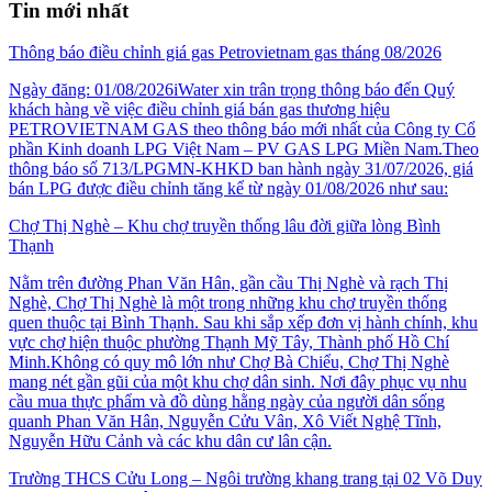
Tin mới nhất
Thông báo điều chỉnh giá gas Petrovietnam gas tháng 08/2026
Ngày đăng: 01/08/2026iWater xin trân trọng thông báo đến Quý
khách hàng về việc điều chỉnh giá bán gas thương hiệu
PETROVIETNAM GAS theo thông báo mới nhất của Công ty Cổ
phần Kinh doanh LPG Việt Nam – PV GAS LPG Miền Nam.Theo
thông báo số 713/LPGMN-KHKD ban hành ngày 31/07/2026, giá
bán LPG được điều chỉnh tăng kể từ ngày 01/08/2026 như sau:
Chợ Thị Nghè – Khu chợ truyền thống lâu đời giữa lòng Bình
Thạnh
Nằm trên đường Phan Văn Hân, gần cầu Thị Nghè và rạch Thị
Nghè, Chợ Thị Nghè là một trong những khu chợ truyền thống
quen thuộc tại Bình Thạnh. Sau khi sắp xếp đơn vị hành chính, khu
vực chợ hiện thuộc phường Thạnh Mỹ Tây, Thành phố Hồ Chí
Minh.Không có quy mô lớn như Chợ Bà Chiểu, Chợ Thị Nghè
mang nét gần gũi của một khu chợ dân sinh. Nơi đây phục vụ nhu
cầu mua thực phẩm và đồ dùng hằng ngày của người dân sống
quanh Phan Văn Hân, Nguyễn Cửu Vân, Xô Viết Nghệ Tĩnh,
Nguyễn Hữu Cảnh và các khu dân cư lân cận.
Trường THCS Cửu Long – Ngôi trường khang trang tại 02 Võ Duy