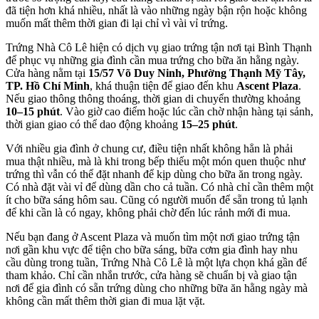
đã tiện hơn khá nhiều, nhất là vào những ngày bận rộn hoặc không
muốn mất thêm thời gian đi lại chỉ vì vài vỉ trứng.
Trứng Nhà Cô Lê hiện có dịch vụ giao trứng tận nơi tại Bình Thạnh
để phục vụ những gia đình cần mua trứng cho bữa ăn hằng ngày.
Cửa hàng nằm tại
15/57 Võ Duy Ninh, Phường Thạnh Mỹ Tây,
TP. Hồ Chí Minh
, khá thuận tiện để giao đến khu
Ascent Plaza
.
Nếu giao thông thông thoáng, thời gian di chuyển thường khoảng
10–15 phút
. Vào giờ cao điểm hoặc lúc cần chờ nhận hàng tại sảnh,
thời gian giao có thể dao động khoảng
15–25 phút
.
Với nhiều gia đình ở chung cư, điều tiện nhất không hẳn là phải
mua thật nhiều, mà là khi trong bếp thiếu một món quen thuộc như
trứng thì vẫn có thể đặt nhanh để kịp dùng cho bữa ăn trong ngày.
Có nhà đặt vài vỉ để dùng dần cho cả tuần. Có nhà chỉ cần thêm một
ít cho bữa sáng hôm sau. Cũng có người muốn để sẵn trong tủ lạnh
để khi cần là có ngay, không phải chờ đến lúc rảnh mới đi mua.
Nếu bạn đang ở Ascent Plaza và muốn tìm một nơi giao trứng tận
nơi gần khu vực để tiện cho bữa sáng, bữa cơm gia đình hay nhu
cầu dùng trong tuần, Trứng Nhà Cô Lê là một lựa chọn khá gần để
tham khảo. Chỉ cần nhắn trước, cửa hàng sẽ chuẩn bị và giao tận
nơi để gia đình có sẵn trứng dùng cho những bữa ăn hằng ngày mà
không cần mất thêm thời gian đi mua lặt vặt.