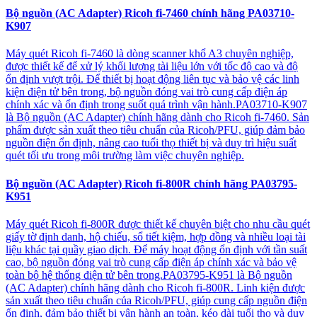
Bộ nguồn (AC Adapter) Ricoh fi-7460 chính hãng PA03710-
K907
Máy quét Ricoh fi-7460 là dòng scanner khổ A3 chuyên nghiệp,
được thiết kế để xử lý khối lượng tài liệu lớn với tốc độ cao và độ
ổn định vượt trội. Để thiết bị hoạt động liên tục và bảo vệ các linh
kiện điện tử bên trong, bộ nguồn đóng vai trò cung cấp điện áp
chính xác và ổn định trong suốt quá trình vận hành.PA03710-K907
là Bộ nguồn (AC Adapter) chính hãng dành cho Ricoh fi-7460. Sản
phẩm được sản xuất theo tiêu chuẩn của Ricoh/PFU, giúp đảm bảo
nguồn điện ổn định, nâng cao tuổi thọ thiết bị và duy trì hiệu suất
quét tối ưu trong môi trường làm việc chuyên nghiệp.
Bộ nguồn (AC Adapter) Ricoh fi-800R chính hãng PA03795-
K951
Máy quét Ricoh fi-800R được thiết kế chuyên biệt cho nhu cầu quét
giấy tờ định danh, hộ chiếu, sổ tiết kiệm, hợp đồng và nhiều loại tài
liệu khác tại quầy giao dịch. Để máy hoạt động ổn định với tần suất
cao, bộ nguồn đóng vai trò cung cấp điện áp chính xác và bảo vệ
toàn bộ hệ thống điện tử bên trong.PA03795-K951 là Bộ nguồn
(AC Adapter) chính hãng dành cho Ricoh fi-800R. Linh kiện được
sản xuất theo tiêu chuẩn của Ricoh/PFU, giúp cung cấp nguồn điện
ổn định, đảm bảo thiết bị vận hành an toàn, kéo dài tuổi thọ và duy