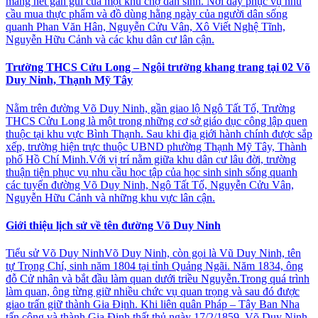
mang nét gần gũi của một khu chợ dân sinh. Nơi đây phục vụ nhu
cầu mua thực phẩm và đồ dùng hằng ngày của người dân sống
quanh Phan Văn Hân, Nguyễn Cửu Vân, Xô Viết Nghệ Tĩnh,
Nguyễn Hữu Cảnh và các khu dân cư lân cận.
Trường THCS Cửu Long – Ngôi trường khang trang tại 02 Võ
Duy Ninh, Thạnh Mỹ Tây
Nằm trên đường Võ Duy Ninh, gần giao lộ Ngô Tất Tố, Trường
THCS Cửu Long là một trong những cơ sở giáo dục công lập quen
thuộc tại khu vực Bình Thạnh. Sau khi địa giới hành chính được sắp
xếp, trường hiện trực thuộc UBND phường Thạnh Mỹ Tây, Thành
phố Hồ Chí Minh.Với vị trí nằm giữa khu dân cư lâu đời, trường
thuận tiện phục vụ nhu cầu học tập của học sinh sinh sống quanh
các tuyến đường Võ Duy Ninh, Ngô Tất Tố, Nguyễn Cửu Vân,
Nguyễn Hữu Cảnh và những khu vực lân cận.
Giới thiệu lịch sử về tên đường Võ Duy Ninh
Tiểu sử Võ Duy NinhVõ Duy Ninh, còn gọi là Vũ Duy Ninh, tên
tự Trọng Chí, sinh năm 1804 tại tỉnh Quảng Ngãi. Năm 1834, ông
đỗ Cử nhân và bắt đầu làm quan dưới triều Nguyễn.Trong quá trình
làm quan, ông từng giữ nhiều chức vụ quan trọng và sau đó được
giao trấn giữ thành Gia Định. Khi liên quân Pháp – Tây Ban Nha
tấn công và thành Gia Định thất thủ ngày 17/2/1859, Võ Duy Ninh