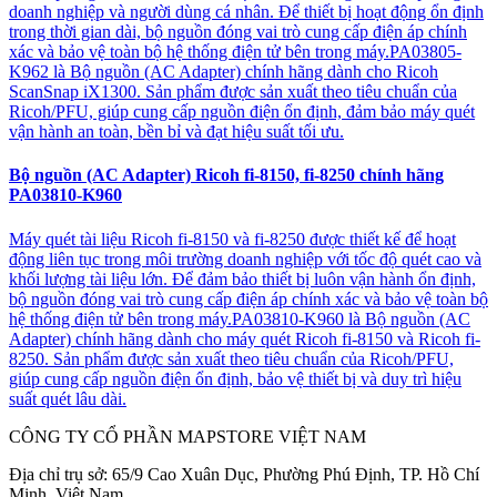
doanh nghiệp và người dùng cá nhân. Để thiết bị hoạt động ổn định
trong thời gian dài, bộ nguồn đóng vai trò cung cấp điện áp chính
xác và bảo vệ toàn bộ hệ thống điện tử bên trong máy.PA03805-
K962 là Bộ nguồn (AC Adapter) chính hãng dành cho Ricoh
ScanSnap iX1300. Sản phẩm được sản xuất theo tiêu chuẩn của
Ricoh/PFU, giúp cung cấp nguồn điện ổn định, đảm bảo máy quét
vận hành an toàn, bền bỉ và đạt hiệu suất tối ưu.
Bộ nguồn (AC Adapter) Ricoh fi-8150, fi-8250 chính hãng
PA03810-K960
Máy quét tài liệu Ricoh fi-8150 và fi-8250 được thiết kế để hoạt
động liên tục trong môi trường doanh nghiệp với tốc độ quét cao và
khối lượng tài liệu lớn. Để đảm bảo thiết bị luôn vận hành ổn định,
bộ nguồn đóng vai trò cung cấp điện áp chính xác và bảo vệ toàn bộ
hệ thống điện tử bên trong máy.PA03810-K960 là Bộ nguồn (AC
Adapter) chính hãng dành cho máy quét Ricoh fi-8150 và Ricoh fi-
8250. Sản phẩm được sản xuất theo tiêu chuẩn của Ricoh/PFU,
giúp cung cấp nguồn điện ổn định, bảo vệ thiết bị và duy trì hiệu
suất quét lâu dài.
CÔNG TY CỔ PHẦN MAPSTORE VIỆT NAM
Địa chỉ trụ sở:
65/9 Cao Xuân Dục, Phường Phú Định, TP. Hồ Chí
Minh, Việt Nam