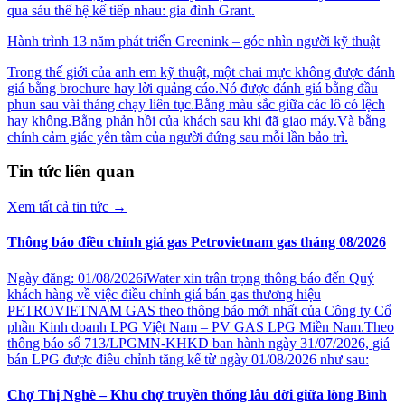
qua sáu thế hệ kế tiếp nhau: gia đình Grant.
Hành trình 13 năm phát triển Greenink – góc nhìn người kỹ thuật
Trong thế giới của anh em kỹ thuật, một chai mực không được đánh
giá bằng brochure hay lời quảng cáo.Nó được đánh giá bằng đầu
phun sau vài tháng chạy liên tục.Bằng màu sắc giữa các lô có lệch
hay không.Bằng phản hồi của khách sau khi đã giao máy.Và bằng
chính cảm giác yên tâm của người đứng sau mỗi lần bảo trì.
Tin tức liên quan
Xem tất cả tin tức
→
Thông báo điều chỉnh giá gas Petrovietnam gas tháng 08/2026
Ngày đăng: 01/08/2026iWater xin trân trọng thông báo đến Quý
khách hàng về việc điều chỉnh giá bán gas thương hiệu
PETROVIETNAM GAS theo thông báo mới nhất của Công ty Cổ
phần Kinh doanh LPG Việt Nam – PV GAS LPG Miền Nam.Theo
thông báo số 713/LPGMN-KHKD ban hành ngày 31/07/2026, giá
bán LPG được điều chỉnh tăng kể từ ngày 01/08/2026 như sau:
Chợ Thị Nghè – Khu chợ truyền thống lâu đời giữa lòng Bình