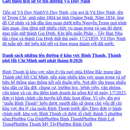
Giới thiệu lịch sử về tên đường Võ Duy Ninh
Tiểu sử Võ Duy NinhVõ Duy Ninh, còn gọi là Vũ Duy Ninh, tên
tự Trọng Chí, sinh năm 1804 tại tỉnh Quảng Ngãi. Năm 1834, ông
đỗ Cử nhân và bắt đầu làm quan dưới triều Nguyễn.Trong quá trình
làm quan, ông từng giữ nhiều chức vụ quan trọng và sau đó được
giao trấn giữ thành Gia Định. Khi liên quân Pháp – Tây Ban Nha
tấn công và thành Gia Định thất thủ ngày 17/2/1859, Võ Duy Ninh
đã tuẫn tiết, thể hiện khí tiết và lòng trung thành với đất nước.
Danh sách những tên đường ở khu vực Bình Thạnh, Thành
phố Hồ Chí Minh mới nhất tháng 8/2026
Bình Thạnh là khu vực nằm ở cửa ngõ phía Đông Bắc trung tâm
Thành phố Hồ Chí Minh, tiếp giáp nhiều khu vực quan trọng và sở
hữu hệ thống giao thông kết nối thuận tiện. Nơi đây tập trung nhiều
khu dân cư lâu đời, chung cư, trường học, bệnh viện, văn phòng,
cửa hàng và các địa điểm kinh doanh ăn uống.Kể từ ngày 1/7/2025,
đơn vị hành chính cấp huyện kết thúc hoạt động. Vì vậy, tên gọi
“quận Bình Thạnh” hiện được người dân sử dụng chủ yếu để chỉ
khu vực địa lý của quận Bình Thạnh trước đây.Theo đơn vị hành
chính mới, khu vực Bình Thạnh cũ được tổ chức thành 5 phường
gồm:Phường Gia ĐịnhPhường Bình ThạnhPhường Bình Lợi
TrungPhường Thạnh Mỹ TâyPhường Bình Quới