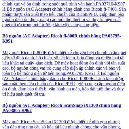
chính xác và ổn định trong suốt quá trình vận hành.PA03710-K907
là Bộ nguồn (AC Adapter) chính hãng dành cho Ricoh fi-7460. Sản
phẩm được sản xuất theo tiêu chuẩn của Ricoh/PFU, giúp đảm bảo
nguồn điện ổn định, nâng cao tuổi thọ thiết bị và duy trì hiệu suất
quét tối ưu trong môi trường làm việc chuyên nghiệp.
Bộ nguồn (AC Adapter) Ricoh fi-800R chính hãng PA03795-
K951
Máy quét Ricoh fi-800R được thiết kế chuyên biệt cho nhu cầu quét
giấy tờ định danh, hộ chiếu, sổ tiết kiệm, hợp đồng và nhiều loại tài
liệu khác tại quầy giao dịch. Để máy hoạt động ổn định với tần suất
cao, bộ nguồn đóng vai trò cung cấp điện áp chính xác và bảo vệ
toàn bộ hệ thống điện tử bên trong.PA03795-K951 là Bộ nguồn
(AC Adapter) chính hãng dành cho Ricoh fi-800R. Linh kiện được
sản xuất theo tiêu chuẩn của Ricoh/PFU, giúp cung cấp nguồn điện
ổn định, đảm bảo thiết bị vận hành an toàn, kéo dài tuổi thọ và duy
trì hiệu suất quét tối ưu.
Bộ nguồn (AC Adapter) Ricoh ScanSnap iX1300 chính hãng
PA03805-K962
Máy quét Ricoh ScanSnap iX1300 được thiết kế nhỏ gọn nhưng
vẫn đáp ứng nhu cầu số hóa tài liệu nhanh chóng cho văn phòng,