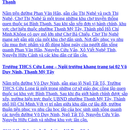
Thạnh
Nằm trên đường Phan Văn Hân, gần cầu Thị Nghè và rạch Thị
Nghè, Chợ Thị Nghè là một trong những khu chợ truyền thống
quen thuộc tại Bình Thạnh. Sau khi sắp xếp đơn vị hành chính, khu
vực chợ hiện thuộc phường Thạnh Mỹ Tây, Thành phố Hồ Chí
Minh.Không có quy mô lớn như Chợ Bà Chiểu, Chợ Thị Nghè
mang nét gần gũi của một khu chợ dân sinh. Nơi đây phục vụ nhu
cầu mua thực phẩm và đồ dùng hằng ngày của người dân sống
quanh Phan Văn Hân, Nguyễn Cửu Vân, Xô Viết Nghệ Tĩnh,
Nguyễn Hữu Cảnh và các khu dân cư lân cận.
Trường THCS Cửu Long – Ngôi trường khang trang tại 02 Võ
Duy Ninh, Thạnh Mỹ Tây
Nằm trên đường Võ Duy Ninh, gần giao lộ Ngô Tất Tố, Trường
THCS Cửu Long là một trong những cơ sở giáo dục công lập quen
thuộc tại khu vực Bình Thạnh. Sau khi địa giới hành chính được sắp
xếp, trường hiện trực thuộc UBND phường Thạnh Mỹ Tây, Thành
phố Hồ Chí Minh.Với vị trí nằm giữa khu dân cư lâu đời, trường
thuận tiện phục vụ nhu cầu học tập của học sinh sinh sống quanh
các tuyến đường Võ Duy Ninh, Ngô Tất Tố, Nguyễn Cửu Vân,
Nguyễn Hữu Cảnh và những khu vực lân cận.