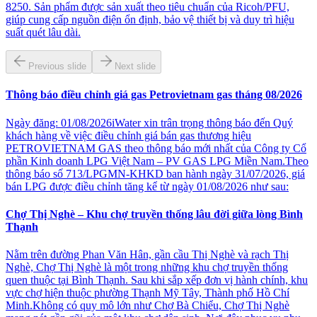
8250. Sản phẩm được sản xuất theo tiêu chuẩn của Ricoh/PFU,
giúp cung cấp nguồn điện ổn định, bảo vệ thiết bị và duy trì hiệu
suất quét lâu dài.
Previous slide
Next slide
Thông báo điều chỉnh giá gas Petrovietnam gas tháng 08/2026
Ngày đăng: 01/08/2026iWater xin trân trọng thông báo đến Quý
khách hàng về việc điều chỉnh giá bán gas thương hiệu
PETROVIETNAM GAS theo thông báo mới nhất của Công ty Cổ
phần Kinh doanh LPG Việt Nam – PV GAS LPG Miền Nam.Theo
thông báo số 713/LPGMN-KHKD ban hành ngày 31/07/2026, giá
bán LPG được điều chỉnh tăng kể từ ngày 01/08/2026 như sau:
Chợ Thị Nghè – Khu chợ truyền thống lâu đời giữa lòng Bình
Thạnh
Nằm trên đường Phan Văn Hân, gần cầu Thị Nghè và rạch Thị
Nghè, Chợ Thị Nghè là một trong những khu chợ truyền thống
quen thuộc tại Bình Thạnh. Sau khi sắp xếp đơn vị hành chính, khu
vực chợ hiện thuộc phường Thạnh Mỹ Tây, Thành phố Hồ Chí
Minh.Không có quy mô lớn như Chợ Bà Chiểu, Chợ Thị Nghè