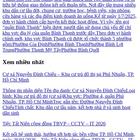
hữu hệ thống giao thông kết nối thuận tiện. Nơi đây tập trung nhiều
khu dân cư lâu đời, chung cư, trường học, bệnh viện, văn phòng,
cửa hàng và các địa điểm kinh doanh ăn uống.Kể từ ngày 1/7/2025,
đơn vị hành chính cấp huyện kết thúc hoạt động. Vì vậy, tên gọi
“quận Bình Thạnh” hiện được người dân sử dụng chủ yếu để chỉ
khu vực địa lý của quận Bình Thạnh trước đây.Theo đơn vị hành
chính mới, khu vực Bình Thạnh cũ được tổ chức thành 5 phường
gồm:Phường Gia ĐịnhPhường Bình ThạnhPhường Bình Lợi
TrungPhường Thạnh Mỹ TâyPhường Bình Quới
Xem nhiều nhất
Cư xá Nguyễn Đình Chiểu – Khu cư trú đô thị tại Phú Nhuận, TP.
Hồ Chí Minh
Thông tin nhận diện Tên địa danh: Cư xá Nguyễn Đình ChiểuLoại
hình: Khu cư trú đô thị (cư xá)Khu vực: Phường 4, quận Phú
Nhuận, TP. Hồ Chí MinhTrục gắn tên: Đường Nguyễn Đình
ChiểuTính chất: Khu dân cư lâu năm, kết hợp nhà ở và sinh hoạt
dân sinh
Tiệc Tất Niên cộng đồng TBVP – CCTV – IT 2026
Kết nối hệ sinh thái, hướng tới hợp tác bền vững TP. Hồ Chí Minh,
ngày 26/01/2026 – Tiệc Tất Niên cộng đồng TBVP – CCTV – IT