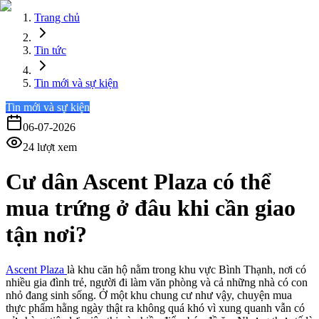
Trang chủ
Tin tức
Tin mới và sự kiện
Tin mới và sự kiện
06-07-2026
24
lượt xem
Cư dân Ascent Plaza có thể
mua trứng ở đâu khi cần giao
tận nơi?
Ascent Plaza
là khu căn hộ nằm trong khu vực Bình Thạnh, nơi có
nhiều gia đình trẻ, người đi làm văn phòng và cả những nhà có con
nhỏ đang sinh sống. Ở một khu chung cư như vậy, chuyện mua
thực phẩm hằng ngày thật ra không quá khó vì xung quanh vẫn có