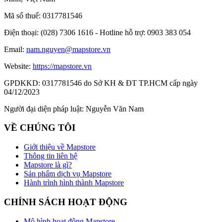
Mã số thuế:
0317781546
Điện thoại:
(028) 7306 1616 - Hotline hỗ trợ: 0903 383 054
Email:
nam.nguyen@mapstore.vn
Website:
https://mapstore.vn
GPDKKD:
0317781546 do Sở KH & ĐT TP.HCM cấp ngày
04/12/2023
Người đại diện pháp luật:
Nguyễn Văn Nam
VỀ CHÚNG TÔI
Giới thiệu về Mapstore
Thông tin liên hệ
Mapstore là gì?
Sản phẩm dịch vụ Mapstore
Hành trình hình thành Mapstore
CHÍNH SÁCH HOẠT ĐỘNG
Mô hình hoạt động Mapstore