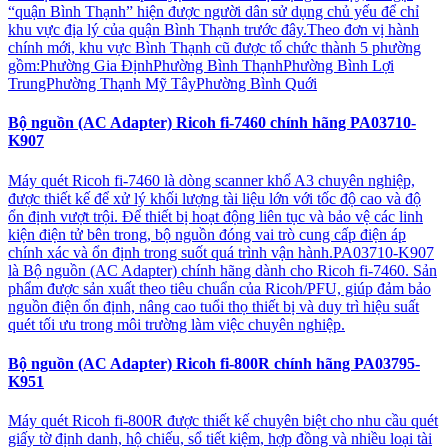
“quận Bình Thạnh” hiện được người dân sử dụng chủ yếu để chỉ
khu vực địa lý của quận Bình Thạnh trước đây.Theo đơn vị hành
chính mới, khu vực Bình Thạnh cũ được tổ chức thành 5 phường
gồm:Phường Gia ĐịnhPhường Bình ThạnhPhường Bình Lợi
TrungPhường Thạnh Mỹ TâyPhường Bình Quới
Bộ nguồn (AC Adapter) Ricoh fi-7460 chính hãng PA03710-
K907
Máy quét Ricoh fi-7460 là dòng scanner khổ A3 chuyên nghiệp,
được thiết kế để xử lý khối lượng tài liệu lớn với tốc độ cao và độ
ổn định vượt trội. Để thiết bị hoạt động liên tục và bảo vệ các linh
kiện điện tử bên trong, bộ nguồn đóng vai trò cung cấp điện áp
chính xác và ổn định trong suốt quá trình vận hành.PA03710-K907
là Bộ nguồn (AC Adapter) chính hãng dành cho Ricoh fi-7460. Sản
phẩm được sản xuất theo tiêu chuẩn của Ricoh/PFU, giúp đảm bảo
nguồn điện ổn định, nâng cao tuổi thọ thiết bị và duy trì hiệu suất
quét tối ưu trong môi trường làm việc chuyên nghiệp.
Bộ nguồn (AC Adapter) Ricoh fi-800R chính hãng PA03795-
K951
Máy quét Ricoh fi-800R được thiết kế chuyên biệt cho nhu cầu quét
giấy tờ định danh, hộ chiếu, sổ tiết kiệm, hợp đồng và nhiều loại tài