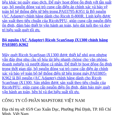
liệu khác tại quầy giao dịch. Để máy hoạt động ổn định với tần suất
cao, bộ nguồn đóng vai trò cung cấp điện áp chính xác và bảo vệ
toàn bộ hệ thống điện tử bên trong.PA03795-K951 là Bộ nguồn
(AC Adapter) chính hãng dành cho Ricoh fi-800R. Linh kiện được
sản xuất theo tiêu chuẩn của Ricoh/PFU, giúp cung cấp nguồn điện
ổn định, đảm bảo thiết bị vận hành an toàn, kéo dài tuổi thọ và duy
trì hiệu suất quét tối ưu.
Bộ nguồn (AC Adapter) Ricoh ScanSnap iX1300 chính hãng
PA03805-K962
Máy quét Ricoh ScanSnap iX1300 được thiết kế nhỏ gọn nhưng
vẫn đáp ứng nhu cầu số hóa tài liệu nhanh chóng cho văn phòng,
doanh nghiệp và người dùng cá nhân. Để thiết bị hoạt động ổn định
trong thời gian dài, bộ nguồn đóng vai trò cung cấp điện áp chính
xác và bảo vệ toàn bộ hệ thống điện tử bên trong máy.PA03805-
K962 là Bộ nguồn (AC Adapter) chính hãng dành cho Ricoh
ScanSnap iX1300. Sản phẩm được sản xuất theo tiêu chuẩn của
Ricoh/PFU, giúp cung cấp nguồn điện ổn định, đảm bảo máy quét
vận hành an toàn, bền bỉ và đạt hiệu suất tối ưu.
CÔNG TY CỔ PHẦN MAPSTORE VIỆT NAM
Địa chỉ trụ sở:
65/9 Cao Xuân Dục, Phường Phú Định, TP. Hồ Chí
Minh, Việt Nam