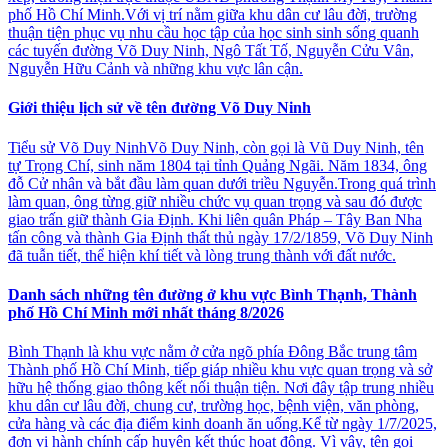
phố Hồ Chí Minh.Với vị trí nằm giữa khu dân cư lâu đời, trường
thuận tiện phục vụ nhu cầu học tập của học sinh sinh sống quanh
các tuyến đường Võ Duy Ninh, Ngô Tất Tố, Nguyễn Cửu Vân,
Nguyễn Hữu Cảnh và những khu vực lân cận.
Giới thiệu lịch sử về tên đường Võ Duy Ninh
Tiểu sử Võ Duy NinhVõ Duy Ninh, còn gọi là Vũ Duy Ninh, tên
tự Trọng Chí, sinh năm 1804 tại tỉnh Quảng Ngãi. Năm 1834, ông
đỗ Cử nhân và bắt đầu làm quan dưới triều Nguyễn.Trong quá trình
làm quan, ông từng giữ nhiều chức vụ quan trọng và sau đó được
giao trấn giữ thành Gia Định. Khi liên quân Pháp – Tây Ban Nha
tấn công và thành Gia Định thất thủ ngày 17/2/1859, Võ Duy Ninh
đã tuẫn tiết, thể hiện khí tiết và lòng trung thành với đất nước.
Danh sách những tên đường ở khu vực Bình Thạnh, Thành
phố Hồ Chí Minh mới nhất tháng 8/2026
Bình Thạnh là khu vực nằm ở cửa ngõ phía Đông Bắc trung tâm
Thành phố Hồ Chí Minh, tiếp giáp nhiều khu vực quan trọng và sở
hữu hệ thống giao thông kết nối thuận tiện. Nơi đây tập trung nhiều
khu dân cư lâu đời, chung cư, trường học, bệnh viện, văn phòng,
cửa hàng và các địa điểm kinh doanh ăn uống.Kể từ ngày 1/7/2025,
đơn vị hành chính cấp huyện kết thúc hoạt động. Vì vậy, tên gọi