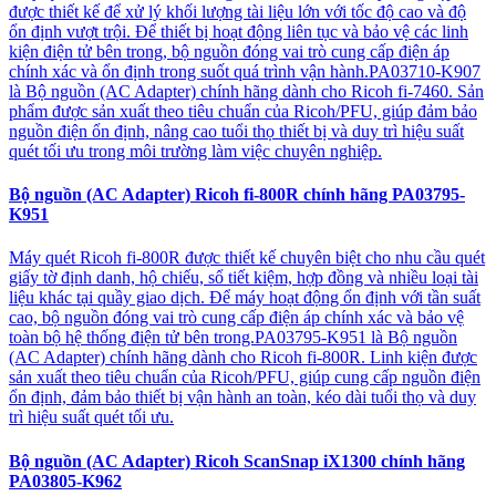
được thiết kế để xử lý khối lượng tài liệu lớn với tốc độ cao và độ
ổn định vượt trội. Để thiết bị hoạt động liên tục và bảo vệ các linh
kiện điện tử bên trong, bộ nguồn đóng vai trò cung cấp điện áp
chính xác và ổn định trong suốt quá trình vận hành.PA03710-K907
là Bộ nguồn (AC Adapter) chính hãng dành cho Ricoh fi-7460. Sản
phẩm được sản xuất theo tiêu chuẩn của Ricoh/PFU, giúp đảm bảo
nguồn điện ổn định, nâng cao tuổi thọ thiết bị và duy trì hiệu suất
quét tối ưu trong môi trường làm việc chuyên nghiệp.
Bộ nguồn (AC Adapter) Ricoh fi-800R chính hãng PA03795-
K951
Máy quét Ricoh fi-800R được thiết kế chuyên biệt cho nhu cầu quét
giấy tờ định danh, hộ chiếu, sổ tiết kiệm, hợp đồng và nhiều loại tài
liệu khác tại quầy giao dịch. Để máy hoạt động ổn định với tần suất
cao, bộ nguồn đóng vai trò cung cấp điện áp chính xác và bảo vệ
toàn bộ hệ thống điện tử bên trong.PA03795-K951 là Bộ nguồn
(AC Adapter) chính hãng dành cho Ricoh fi-800R. Linh kiện được
sản xuất theo tiêu chuẩn của Ricoh/PFU, giúp cung cấp nguồn điện
ổn định, đảm bảo thiết bị vận hành an toàn, kéo dài tuổi thọ và duy
trì hiệu suất quét tối ưu.
Bộ nguồn (AC Adapter) Ricoh ScanSnap iX1300 chính hãng
PA03805-K962