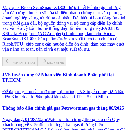
Máy quét Ricoh ScanSnap iX1300 được thiết kế nhỏ gọn nhưng
vẫn đáp ứng nhu cầu số hóa tài liệu nhanh chóng cho văn phòng,
doanh nghiệp và người dùng cá nhân. Để thiết bị hoạt động ổn định
trong thời gian dài, bộ nguồn đóng vai trò cung cấp điện áp chính
xác và bảo vệ toàn bộ hệ thống điện tử bên trong máy.PA03805-
K962 là Bộ nguồn (AC Adapter) chính hãng dành cho Ricoh
ScanSnap iX1300. Sản phẩm được sản xuất theo tiêu chuẩn của
Ricoh/PFU, giúp cung cấp nguồn điện ổn định, đảm bảo máy quét
vận hành an toàn, bền bỉ và đạt hiệu suất tối ưu.
Previous slide
Next slide
JVS tuyển dụng 02 Nhân viên Kinh doanh Phân phối tại
TP.HCM
Để đáp ứng nhu cầu mở rộng thị trường, JVS tuyển dụng 02 Nhân
viên Kinh doanh Phân phối làm việc tại TP. Hồ Chí Minh.
Thông báo điều chỉnh giá gas Petrovietnam gas tháng 08/2026
Ngày đăng: 01/08/2026iWater xin trân trọng thông báo đến Quý
khách hàng về việc điều chỉnh giá bán gas thương hiệu
PETROVIETNAM GAS theo thông báo mới nhất của Công ty Cổ