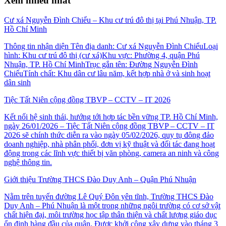
Xem nhiều nhất
Cư xá Nguyễn Đình Chiểu – Khu cư trú đô thị tại Phú Nhuận, TP.
Hồ Chí Minh
Thông tin nhận diện Tên địa danh: Cư xá Nguyễn Đình ChiểuLoại
hình: Khu cư trú đô thị (cư xá)Khu vực: Phường 4, quận Phú
Nhuận, TP. Hồ Chí MinhTrục gắn tên: Đường Nguyễn Đình
ChiểuTính chất: Khu dân cư lâu năm, kết hợp nhà ở và sinh hoạt
dân sinh
Tiệc Tất Niên cộng đồng TBVP – CCTV – IT 2026
Kết nối hệ sinh thái, hướng tới hợp tác bền vững TP. Hồ Chí Minh,
ngày 26/01/2026 – Tiệc Tất Niên cộng đồng TBVP – CCTV – IT
2026 sẽ chính thức diễn ra vào ngày 05/02/2026, quy tụ đông đảo
doanh nghiệp, nhà phân phối, đơn vị kỹ thuật và đối tác đang hoạt
động trong các lĩnh vực thiết bị văn phòng, camera an ninh và công
nghệ thông tin.
Giới thiệu Trường THCS Đào Duy Anh – Quận Phú Nhuận
Nằm trên tuyến đường Lê Quý Đôn yên tĩnh, Trường THCS Đào
Duy Anh – Phú Nhuận là một trong những ngôi trường có cơ sở vật
chất hiện đại, môi trường học tập thân thiện và chất lượng giáo dục
ổn định hàng đầu của quận. Được khởi công xây dựng vào tháng 3