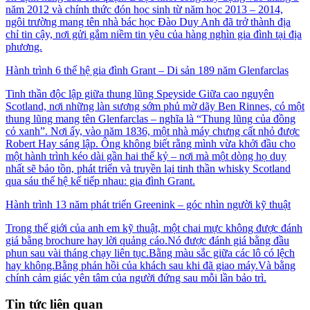
năm 2012 và chính thức đón học sinh từ năm học 2013 – 2014,
ngôi trường mang tên nhà bác học Đào Duy Anh đã trở thành địa
chỉ tin cậy, nơi gửi gắm niềm tin yêu của hàng nghìn gia đình tại địa
phương.
Hành trình 6 thế hệ gia đình Grant – Di sản 189 năm Glenfarclas
Tinh thần độc lập giữa thung lũng Speyside Giữa cao nguyên
Scotland, nơi những làn sương sớm phủ mờ dãy Ben Rinnes, có một
thung lũng mang tên Glenfarclas – nghĩa là “Thung lũng của đồng
cỏ xanh”. Nơi ấy, vào năm 1836, một nhà máy chưng cất nhỏ được
Robert Hay sáng lập. Ông không biết rằng mình vừa khởi đầu cho
một hành trình kéo dài gần hai thế kỷ – nơi mà một dòng họ duy
nhất sẽ bảo tồn, phát triển và truyền lại tinh thần whisky Scotland
qua sáu thế hệ kế tiếp nhau: gia đình Grant.
Hành trình 13 năm phát triển Greenink – góc nhìn người kỹ thuật
Trong thế giới của anh em kỹ thuật, một chai mực không được đánh
giá bằng brochure hay lời quảng cáo.Nó được đánh giá bằng đầu
phun sau vài tháng chạy liên tục.Bằng màu sắc giữa các lô có lệch
hay không.Bằng phản hồi của khách sau khi đã giao máy.Và bằng
chính cảm giác yên tâm của người đứng sau mỗi lần bảo trì.
Tin tức liên quan