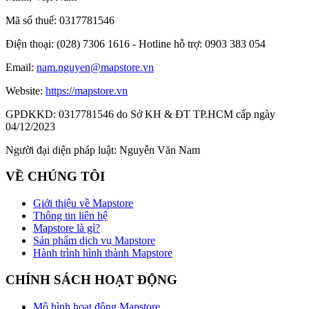
Mã số thuế:
0317781546
Điện thoại:
(028) 7306 1616 - Hotline hỗ trợ: 0903 383 054
Email:
nam.nguyen@mapstore.vn
Website:
https://mapstore.vn
GPDKKD:
0317781546 do Sở KH & ĐT TP.HCM cấp ngày
04/12/2023
Người đại diện pháp luật:
Nguyễn Văn Nam
VỀ CHÚNG TÔI
Giới thiệu về Mapstore
Thông tin liên hệ
Mapstore là gì?
Sản phẩm dịch vụ Mapstore
Hành trình hình thành Mapstore
CHÍNH SÁCH HOẠT ĐỘNG
Mô hình hoạt động Mapstore