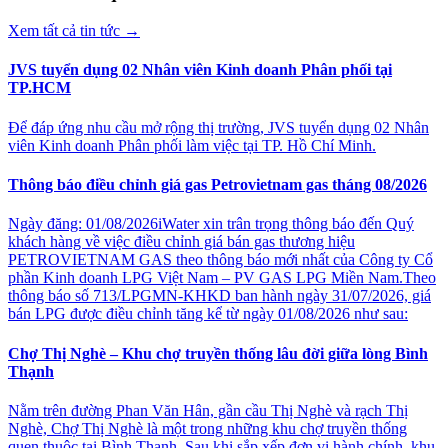
Xem tất cả tin tức
→
JVS tuyển dụng 02 Nhân viên Kinh doanh Phân phối tại
TP.HCM
Để đáp ứng nhu cầu mở rộng thị trường, JVS tuyển dụng 02 Nhân
viên Kinh doanh Phân phối làm việc tại TP. Hồ Chí Minh.
Thông báo điều chỉnh giá gas Petrovietnam gas tháng 08/2026
Ngày đăng: 01/08/2026iWater xin trân trọng thông báo đến Quý
khách hàng về việc điều chỉnh giá bán gas thương hiệu
PETROVIETNAM GAS theo thông báo mới nhất của Công ty Cổ
phần Kinh doanh LPG Việt Nam – PV GAS LPG Miền Nam.Theo
thông báo số 713/LPGMN-KHKD ban hành ngày 31/07/2026, giá
bán LPG được điều chỉnh tăng kể từ ngày 01/08/2026 như sau:
Chợ Thị Nghè – Khu chợ truyền thống lâu đời giữa lòng Bình
Thạnh
Nằm trên đường Phan Văn Hân, gần cầu Thị Nghè và rạch Thị
Nghè, Chợ Thị Nghè là một trong những khu chợ truyền thống
quen thuộc tại Bình Thạnh. Sau khi sắp xếp đơn vị hành chính, khu