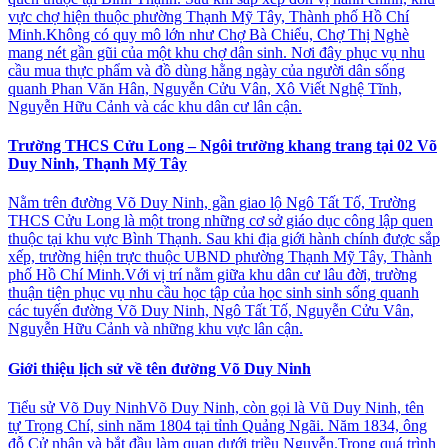
vực chợ hiện thuộc phường Thạnh Mỹ Tây, Thành phố Hồ Chí
Minh.Không có quy mô lớn như Chợ Bà Chiểu, Chợ Thị Nghè
mang nét gần gũi của một khu chợ dân sinh. Nơi đây phục vụ nhu
cầu mua thực phẩm và đồ dùng hằng ngày của người dân sống
quanh Phan Văn Hân, Nguyễn Cửu Vân, Xô Viết Nghệ Tĩnh,
Nguyễn Hữu Cảnh và các khu dân cư lân cận.
Trường THCS Cửu Long – Ngôi trường khang trang tại 02 Võ
Duy Ninh, Thạnh Mỹ Tây
Nằm trên đường Võ Duy Ninh, gần giao lộ Ngô Tất Tố, Trường
THCS Cửu Long là một trong những cơ sở giáo dục công lập quen
thuộc tại khu vực Bình Thạnh. Sau khi địa giới hành chính được sắp
xếp, trường hiện trực thuộc UBND phường Thạnh Mỹ Tây, Thành
phố Hồ Chí Minh.Với vị trí nằm giữa khu dân cư lâu đời, trường
thuận tiện phục vụ nhu cầu học tập của học sinh sinh sống quanh
các tuyến đường Võ Duy Ninh, Ngô Tất Tố, Nguyễn Cửu Vân,
Nguyễn Hữu Cảnh và những khu vực lân cận.
Giới thiệu lịch sử về tên đường Võ Duy Ninh
Tiểu sử Võ Duy NinhVõ Duy Ninh, còn gọi là Vũ Duy Ninh, tên
tự Trọng Chí, sinh năm 1804 tại tỉnh Quảng Ngãi. Năm 1834, ông
đỗ Cử nhân và bắt đầu làm quan dưới triều Nguyễn.Trong quá trình