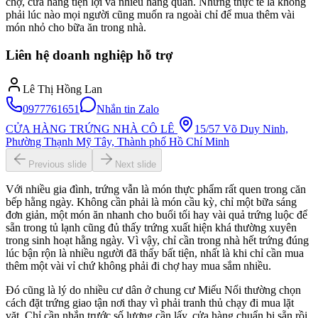
chợ, cửa hàng tiện lợi và nhiều hàng quán. Nhưng thực tế là không
phải lúc nào mọi người cũng muốn ra ngoài chỉ để mua thêm vài
món nhỏ cho bữa ăn trong nhà.
Liên hệ doanh nghiệp hỗ trợ
Lê Thị Hồng Lan
0977761651
Nhắn tin Zalo
CỬA HÀNG TRỨNG NHÀ CÔ LÊ
15/57 Võ Duy Ninh,
Phường Thạnh Mỹ Tây, Thành phố Hồ Chí Minh
Previous slide
Next slide
Với nhiều gia đình, trứng vẫn là món thực phẩm rất quen trong căn
bếp hằng ngày. Không cần phải là món cầu kỳ, chỉ một bữa sáng
đơn giản, một món ăn nhanh cho buổi tối hay vài quả trứng luộc để
sẵn trong tủ lạnh cũng đủ thấy trứng xuất hiện khá thường xuyên
trong sinh hoạt hằng ngày. Vì vậy, chỉ cần trong nhà hết trứng đúng
lúc bận rộn là nhiều người đã thấy bất tiện, nhất là khi chỉ cần mua
thêm một vài vỉ chứ không phải đi chợ hay mua sắm nhiều.
Đó cũng là lý do nhiều cư dân ở chung cư Miếu Nổi thường chọn
cách đặt trứng giao tận nơi thay vì phải tranh thủ chạy đi mua lặt
vặt. Chỉ cần nhắn trước số lượng cần lấy, cửa hàng chuẩn bị sẵn rồi