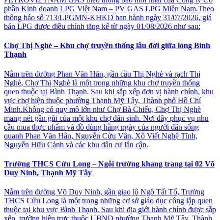
phần Kinh doanh LPG Việt Nam – PV GAS LPG Miền Nam.Theo
thông báo số 713/LPGMN-KHKD ban hành ngày 31/07/2026, giá
bán LPG được điều chỉnh tăng kể từ ngày 01/08/2026 như sau:
Chợ Thị Nghè – Khu chợ truyền thống lâu đời giữa lòng Bình
Thạnh
Nằm trên đường Phan Văn Hân, gần cầu Thị Nghè và rạch Thị
Nghè, Chợ Thị Nghè là một trong những khu chợ truyền thống
quen thuộc tại Bình Thạnh. Sau khi sắp xếp đơn vị hành chính, khu
vực chợ hiện thuộc phường Thạnh Mỹ Tây, Thành phố Hồ Chí
Minh.Không có quy mô lớn như Chợ Bà Chiểu, Chợ Thị Nghè
mang nét gần gũi của một khu chợ dân sinh. Nơi đây phục vụ nhu
cầu mua thực phẩm và đồ dùng hằng ngày của người dân sống
quanh Phan Văn Hân, Nguyễn Cửu Vân, Xô Viết Nghệ Tĩnh,
Nguyễn Hữu Cảnh và các khu dân cư lân cận.
Trường THCS Cửu Long – Ngôi trường khang trang tại 02 Võ
Duy Ninh, Thạnh Mỹ Tây
Nằm trên đường Võ Duy Ninh, gần giao lộ Ngô Tất Tố, Trường
THCS Cửu Long là một trong những cơ sở giáo dục công lập quen
thuộc tại khu vực Bình Thạnh. Sau khi địa giới hành chính được sắp
xếp, trường hiện trực thuộc UBND phường Thạnh Mỹ Tây, Thành