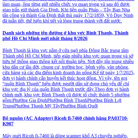
làm quan, ông từng giữ nhiều chức vụ quan trọng và sau đó được
giao trấn giữ thành Gia Định. Khi liên quân Pháp – Tây Ban Nha
tấn công và thành Gia Định thất thủ ngày 17/2/1859, Võ Duy Ninh
đã tuẫn tiết, thể hiện khí tiết và lòng trung thành với đất nước.
Danh sách những tên đường ở khu vực Bình Thạnh, Thành
phố Hồ Chí Minh mới nhất tháng 8/2026
Bình Thạnh là khu vực nằm ở cửa ngõ phía Đông Bắc trung tâm
Thành phố Hồ Chí Minh, tiếp giáp nhiều khu vực quan trọng và sở
hữu hệ thống giao thông kết nối thuận tiện. Nơi đây tập trung nhiều
khu dân cư lâu đời, chung cư, trường học, bệnh viện, văn phòng,
cửa hàng và các địa điểm kinh doanh ăn uống.Kể từ ngày 1/7/2025,
đơn vị hành chính cấp huyện kết thúc hoạt động. Vì vậy, tên gọi
“quận Bình Thạnh” hiện được người dân sử dụng chủ yếu để chỉ
khu vực địa lý của quận Bình Thạnh trước đây.Theo đơn vị hành
chính mới, khu vực Bình Thạnh cũ được tổ chức thành 5 phường
gồm:Phường Gia ĐịnhPhường Bình ThạnhPhường Bình Lợi
TrungPhường Thạnh Mỹ TâyPhường Bình Quới
Bộ nguồn (AC Adapter) Ricoh fi-7460 chính hãng PA03710-
K907
Máy quét Ricoh fi-7460 là dòng scanner khổ A3 chuyên nghiệp,