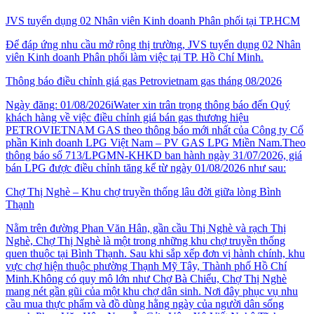
JVS tuyển dụng 02 Nhân viên Kinh doanh Phân phối tại TP.HCM
Để đáp ứng nhu cầu mở rộng thị trường, JVS tuyển dụng 02 Nhân
viên Kinh doanh Phân phối làm việc tại TP. Hồ Chí Minh.
Thông báo điều chỉnh giá gas Petrovietnam gas tháng 08/2026
Ngày đăng: 01/08/2026iWater xin trân trọng thông báo đến Quý
khách hàng về việc điều chỉnh giá bán gas thương hiệu
PETROVIETNAM GAS theo thông báo mới nhất của Công ty Cổ
phần Kinh doanh LPG Việt Nam – PV GAS LPG Miền Nam.Theo
thông báo số 713/LPGMN-KHKD ban hành ngày 31/07/2026, giá
bán LPG được điều chỉnh tăng kể từ ngày 01/08/2026 như sau:
Chợ Thị Nghè – Khu chợ truyền thống lâu đời giữa lòng Bình
Thạnh
Nằm trên đường Phan Văn Hân, gần cầu Thị Nghè và rạch Thị
Nghè, Chợ Thị Nghè là một trong những khu chợ truyền thống
quen thuộc tại Bình Thạnh. Sau khi sắp xếp đơn vị hành chính, khu
vực chợ hiện thuộc phường Thạnh Mỹ Tây, Thành phố Hồ Chí
Minh.Không có quy mô lớn như Chợ Bà Chiểu, Chợ Thị Nghè
mang nét gần gũi của một khu chợ dân sinh. Nơi đây phục vụ nhu
cầu mua thực phẩm và đồ dùng hằng ngày của người dân sống