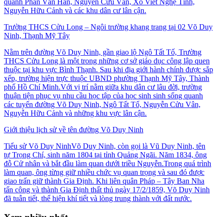
quanh Phan Văn Hân, Nguyễn Cửu Vân, Xô Viết Nghệ Tĩnh,
Nguyễn Hữu Cảnh và các khu dân cư lân cận.
Trường THCS Cửu Long – Ngôi trường khang trang tại 02 Võ Duy
Ninh, Thạnh Mỹ Tây
Nằm trên đường Võ Duy Ninh, gần giao lộ Ngô Tất Tố, Trường
THCS Cửu Long là một trong những cơ sở giáo dục công lập quen
thuộc tại khu vực Bình Thạnh. Sau khi địa giới hành chính được sắp
xếp, trường hiện trực thuộc UBND phường Thạnh Mỹ Tây, Thành
phố Hồ Chí Minh.Với vị trí nằm giữa khu dân cư lâu đời, trường
thuận tiện phục vụ nhu cầu học tập của học sinh sinh sống quanh
các tuyến đường Võ Duy Ninh, Ngô Tất Tố, Nguyễn Cửu Vân,
Nguyễn Hữu Cảnh và những khu vực lân cận.
Giới thiệu lịch sử về tên đường Võ Duy Ninh
Tiểu sử Võ Duy NinhVõ Duy Ninh, còn gọi là Vũ Duy Ninh, tên
tự Trọng Chí, sinh năm 1804 tại tỉnh Quảng Ngãi. Năm 1834, ông
đỗ Cử nhân và bắt đầu làm quan dưới triều Nguyễn.Trong quá trình
làm quan, ông từng giữ nhiều chức vụ quan trọng và sau đó được
giao trấn giữ thành Gia Định. Khi liên quân Pháp – Tây Ban Nha
tấn công và thành Gia Định thất thủ ngày 17/2/1859, Võ Duy Ninh
đã tuẫn tiết, thể hiện khí tiết và lòng trung thành với đất nước.