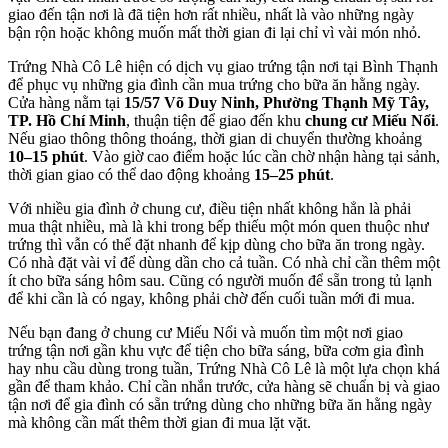
giao đến tận nơi là đã tiện hơn rất nhiều, nhất là vào những ngày
bận rộn hoặc không muốn mất thời gian đi lại chỉ vì vài món nhỏ.
Trứng Nhà Cô Lê hiện có dịch vụ giao trứng tận nơi tại Bình Thạnh
để phục vụ những gia đình cần mua trứng cho bữa ăn hằng ngày.
Cửa hàng nằm tại
15/57 Võ Duy Ninh, Phường Thạnh Mỹ Tây,
TP. Hồ Chí Minh
, thuận tiện để giao đến khu
chung cư Miếu Nổi
.
Nếu giao thông thông thoáng, thời gian di chuyển thường khoảng
10–15 phút
. Vào giờ cao điểm hoặc lúc cần chờ nhận hàng tại sảnh,
thời gian giao có thể dao động khoảng
15–25 phút
.
Với nhiều gia đình ở chung cư, điều tiện nhất không hẳn là phải
mua thật nhiều, mà là khi trong bếp thiếu một món quen thuộc như
trứng thì vẫn có thể đặt nhanh để kịp dùng cho bữa ăn trong ngày.
Có nhà đặt vài vỉ để dùng dần cho cả tuần. Có nhà chỉ cần thêm một
ít cho bữa sáng hôm sau. Cũng có người muốn để sẵn trong tủ lạnh
để khi cần là có ngay, không phải chờ đến cuối tuần mới đi mua.
Nếu bạn đang ở chung cư Miếu Nổi và muốn tìm một nơi giao
trứng tận nơi gần khu vực để tiện cho bữa sáng, bữa cơm gia đình
hay nhu cầu dùng trong tuần, Trứng Nhà Cô Lê là một lựa chọn khá
gần để tham khảo. Chỉ cần nhắn trước, cửa hàng sẽ chuẩn bị và giao
tận nơi để gia đình có sẵn trứng dùng cho những bữa ăn hằng ngày
mà không cần mất thêm thời gian đi mua lặt vặt.