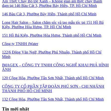
Ẩm Thực Chay Bồ Đề Xanh – Không gian ẩm thực chay thanh
đạm tại 146 Bàu Cát 3, Phường Bảy Hiền, TP. Hồ Chí Minh
146 Bàu Cát 3, Phường Bảy Hiền, Thành phố Hồ Chí Minh
Long Hair Salon – Salon chăm sóc và tạo mẫu tóc tại 151 Hồ Bá
Kiện, Phường Hòa Hưng, TP. Hồ Chí Minh
151 Hồ Bá Kiện, Phường Hòa Hưng, Thành phố Hồ Chí Minh
Công ty TNHH iWater
122/6 Đặng Văn Ngữ, Phường Phú Nhuận, Thành phố Hồ Chí
Minh
IMAGEX – CÔNG TY TNHH CÔNG NGHỆ KHAI PHÁ HÌNH
ẢNH
120 Cộng Hòa, Phường Tân Sơn Nhất, Thành phố Hồ Chí Minh
CÔNG TY CỔ PHẦN TẬP ĐOÀN PHÚ SƠN - CHI NHÁNH
THÀNH PHỐ HỒ CHÍ MINH
132 Cộng Hòa, Phường Tân Sơn Nhất, Thành phố Hồ Chí Minh
Tin mới nhất