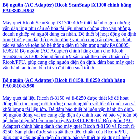
Bộ nguồn (AC Adapter) Ricoh ScanSnap iX1300 chính hãng
PA03805-K962
Máy quét Ricoh ScanSnap iX1300 được thiết kế nhỏ gọn nhưng
vẫn đáp ứng nhu cầu số hóa tài liệu nhanh chóng cho văn phòng,
doanh nghiệp và người dùng cá nhân. Để thiết bị hoạt động ổn định
trong thời gian dài, bộ nguồn đóng vai trò cung cấp điện áp chính
xác và bảo vệ toàn bộ hệ thống điện tử bên trong máy.PA03805-
K962 là Bộ nguồn (AC Adapter) chính hãng dành cho Ricoh
ScanSnap iX1300. Sản phẩm được sản xuất theo tiêu chuẩn của
Ricoh/PFU, giúp cung cấp nguồn điện ổn định, đảm bảo máy quét
vận hành an toàn, bền bỉ và đạt hiệu suất tối ưu.
Bộ nguồn (AC Adapter) Ricoh fi-8150, fi-8250 chính hãng
PA03810-K960
Máy quét tài liệu Ricoh fi-8150 và fi-8250 được thiết kế để hoạt
động liên tục trong môi trường doanh nghiệp với tốc độ quét cao và
khối lượng tài liệu lớn. Để đảm bảo thiết bị luôn vận hành ổn định,
bộ nguồn đóng vai trò cung cấp điện áp chính xác và bảo vệ toàn bộ
hệ thống điện tử bên trong máy.PA03810-K960 là Bộ nguồn (AC
Adapter) chính hãng dành cho máy quét Ricoh fi-8150 và Ricoh fi-
8250. Sản phẩm được sản xuất theo tiêu chuẩn của Ricoh/PFU,
giúp cung cấp nguồn điện ổn định, bảo vệ thiết bị và duy trì hiệu