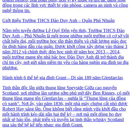
động trong các lĩnh vực thiết bị văn phòng, camera an ninh và công
nghệ thông tin.
Giới thiệu Trường THCS Đào Duy Anh – Quận Phú Nhuận
Nằm trên tuyến đường Lê Quý Đôn yên tĩnh, Trường THCS Đào
Duy Anh – Phú Nhuận là một trong những ngôi trường có cơ sở vật
chất hiện đại, môi trường học tập thân thiện và chất lượng giáo dục
ổn định hàng đầu của quận. Được khởi công xây dựng vào tháng 3
năm 2012 và chính thức đón học sinh từ năm học 2013 – 2014,
ngôi trường mang tên nhà bác học Đào Duy Anh đã trở thành địa
chỉ tin cậy, nơi gửi gắm niềm tin yêu của hàng nghìn gia đình tại địa
phương.
Hành trình 6 thế hệ gia đình Grant – Di sản 189 năm Glenfarclas
Tinh thần độc lập giữa thung lũng Speyside Giữa cao nguyên
Scotland, nơi những làn sương sớm phủ mờ dãy Ben Rinnes, có một
thung lũng mang tên Glenfarclas – nghĩa là “Thung lũng của đồng
cỏ xanh”. Nơi ấy, vào năm 1836, một nhà máy chưng cất nhỏ được
Robert Hay sáng lập. Ông không biết rằng mình vừa khởi đầu cho
một hành trình kéo dài gần hai thế kỷ – nơi mà một dòng họ duy
nhất sẽ bảo tồn, phát triển và truyền lại tinh thần whisky Scotland
qua sáu thế hệ kế tiếp nhau: gia đình Grant.