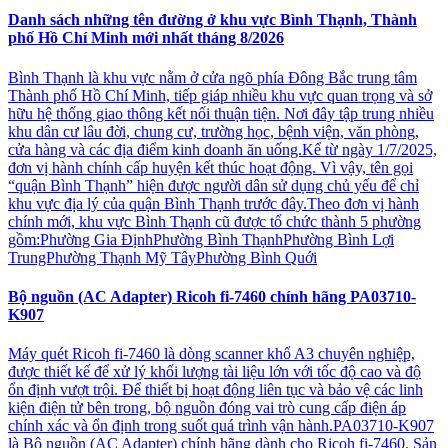
Danh sách những tên đường ở khu vực Bình Thạnh, Thành
phố Hồ Chí Minh mới nhất tháng 8/2026
Bình Thạnh là khu vực nằm ở cửa ngõ phía Đông Bắc trung tâm
Thành phố Hồ Chí Minh, tiếp giáp nhiều khu vực quan trọng và sở
hữu hệ thống giao thông kết nối thuận tiện. Nơi đây tập trung nhiều
khu dân cư lâu đời, chung cư, trường học, bệnh viện, văn phòng,
cửa hàng và các địa điểm kinh doanh ăn uống.Kể từ ngày 1/7/2025,
đơn vị hành chính cấp huyện kết thúc hoạt động. Vì vậy, tên gọi
“quận Bình Thạnh” hiện được người dân sử dụng chủ yếu để chỉ
khu vực địa lý của quận Bình Thạnh trước đây.Theo đơn vị hành
chính mới, khu vực Bình Thạnh cũ được tổ chức thành 5 phường
gồm:Phường Gia ĐịnhPhường Bình ThạnhPhường Bình Lợi
TrungPhường Thạnh Mỹ TâyPhường Bình Quới
Bộ nguồn (AC Adapter) Ricoh fi-7460 chính hãng PA03710-
K907
Máy quét Ricoh fi-7460 là dòng scanner khổ A3 chuyên nghiệp,
được thiết kế để xử lý khối lượng tài liệu lớn với tốc độ cao và độ
ổn định vượt trội. Để thiết bị hoạt động liên tục và bảo vệ các linh
kiện điện tử bên trong, bộ nguồn đóng vai trò cung cấp điện áp
chính xác và ổn định trong suốt quá trình vận hành.PA03710-K907
là Bộ nguồn (AC Adapter) chính hãng dành cho Ricoh fi-7460. Sản