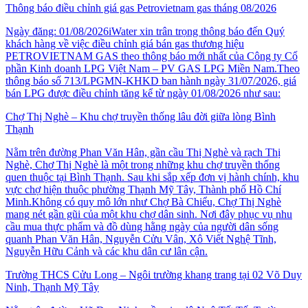
Thông báo điều chỉnh giá gas Petrovietnam gas tháng 08/2026
Ngày đăng: 01/08/2026iWater xin trân trọng thông báo đến Quý
khách hàng về việc điều chỉnh giá bán gas thương hiệu
PETROVIETNAM GAS theo thông báo mới nhất của Công ty Cổ
phần Kinh doanh LPG Việt Nam – PV GAS LPG Miền Nam.Theo
thông báo số 713/LPGMN-KHKD ban hành ngày 31/07/2026, giá
bán LPG được điều chỉnh tăng kể từ ngày 01/08/2026 như sau:
Chợ Thị Nghè – Khu chợ truyền thống lâu đời giữa lòng Bình
Thạnh
Nằm trên đường Phan Văn Hân, gần cầu Thị Nghè và rạch Thị
Nghè, Chợ Thị Nghè là một trong những khu chợ truyền thống
quen thuộc tại Bình Thạnh. Sau khi sắp xếp đơn vị hành chính, khu
vực chợ hiện thuộc phường Thạnh Mỹ Tây, Thành phố Hồ Chí
Minh.Không có quy mô lớn như Chợ Bà Chiểu, Chợ Thị Nghè
mang nét gần gũi của một khu chợ dân sinh. Nơi đây phục vụ nhu
cầu mua thực phẩm và đồ dùng hằng ngày của người dân sống
quanh Phan Văn Hân, Nguyễn Cửu Vân, Xô Viết Nghệ Tĩnh,
Nguyễn Hữu Cảnh và các khu dân cư lân cận.
Trường THCS Cửu Long – Ngôi trường khang trang tại 02 Võ Duy
Ninh, Thạnh Mỹ Tây