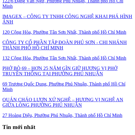
122/6 Đặng Văn Ngữ, Phường Phú Nhuận, Thành phố Hồ Chí
Minh
IMAGEX – CÔNG TY TNHH CÔNG NGHỆ KHAI PHÁ HÌNH
ẢNH
120 Cộng Hòa, Phường Tân Sơn Nhất, Thành phố Hồ Chí Minh
CÔNG TY CỔ PHẦN TẬP ĐOÀN PHÚ SƠN - CHI NHÁNH
THÀNH PHỐ HỒ CHÍ MINH
132 Cộng Hòa, Phường Tân Sơn Nhất, Thành phố Hồ Chí Minh
PHỞ BÒ 69 – HƠN 25 NĂM GÌN GIỮ HƯƠNG VỊ PHỞ
TRUYỀN THỐNG TẠI PHƯỜNG PHÚ NHUẬN
69 Trương Quốc Dung, Phường Phú Nhuận, Thành phố Hồ Chí
Minh
QUÁN CHÁO LƯƠN XỨ NGHỆ – HƯƠNG VỊ NGHỆ AN
GIỮA LÒNG PHƯỜNG PHÚ NHUẬN
27 Hoàng Diệu, Phường Phú Nhuận, Thành phố Hồ Chí Minh
Tin mới nhất