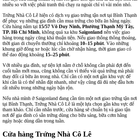
nhiều so với việc phải tranh thủ chạy ra ngoài chỉ vì vài món nhỏ.
Trứng Nhà Cô Lê hiện có dịch vụ giao trứng tận nơi tại Bình Thạnh
để phục vụ những gia đình cần mua trứng cho bữa ăn hằng ngày.
Cửa hàng nằm tại
15/57 Võ Duy Ninh, Phường Thạnh Mỹ Tây,
TP. Hồ Chí Minh
, không quá xa khu
Saigonland
nên việc giao
hàng trong ngày cũng khá thuận tiện. Nếu giao thông thông thoáng,
thời gian di chuyển thường chỉ khoảng
10–15 phút
. Vào những
khung giờ đông xe hoặc lúc cần chờ nhận hàng, thời gian giao có
thể dao động khoảng
15–25 phút
.
Với nhiều gia đình, sự tiện lợi nằm ở chỗ không cần phải đợi đến
cuối tuần mới mua, cũng không cần vì thiếu vài quả trứng mà phải
thay đổi cả bữa ăn trong nhà. Chỉ cần có một nơi gần khu vực để
khi cần là có thể nhắn đặt nhanh, như vậy cũng đã đủ nhẹ đầu hơn
rất nhiều trong những ngày bận rộn.
Nếu nhà mình ở Saigonland đang cần tìm một nơi giao trứng tận nơi
tại Bình Thạnh, Trứng Nhà Cô Lê là một lựa chọn gần khu vực để
tham khảo. Chỉ cần nhắn trước, cửa hàng sẽ chuẩn bị và giao tận
nơi để gia đình có sẵn trứng dùng cho bữa sáng, bữa cơm hằng
ngày hoặc dùng dần trong tuần.
Cửa hàng Trứng Nhà Cô Lê