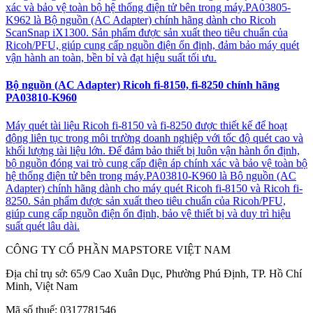
xác và bảo vệ toàn bộ hệ thống điện tử bên trong máy.PA03805-
K962 là Bộ nguồn (AC Adapter) chính hãng dành cho Ricoh
ScanSnap iX1300. Sản phẩm được sản xuất theo tiêu chuẩn của
Ricoh/PFU, giúp cung cấp nguồn điện ổn định, đảm bảo máy quét
vận hành an toàn, bền bỉ và đạt hiệu suất tối ưu.
Bộ nguồn (AC Adapter) Ricoh fi-8150, fi-8250 chính hãng
PA03810-K960
Máy quét tài liệu Ricoh fi-8150 và fi-8250 được thiết kế để hoạt
động liên tục trong môi trường doanh nghiệp với tốc độ quét cao và
khối lượng tài liệu lớn. Để đảm bảo thiết bị luôn vận hành ổn định,
bộ nguồn đóng vai trò cung cấp điện áp chính xác và bảo vệ toàn bộ
hệ thống điện tử bên trong máy.PA03810-K960 là Bộ nguồn (AC
Adapter) chính hãng dành cho máy quét Ricoh fi-8150 và Ricoh fi-
8250. Sản phẩm được sản xuất theo tiêu chuẩn của Ricoh/PFU,
giúp cung cấp nguồn điện ổn định, bảo vệ thiết bị và duy trì hiệu
suất quét lâu dài.
CÔNG TY CỔ PHẦN MAPSTORE VIỆT NAM
Địa chỉ trụ sở:
65/9 Cao Xuân Dục, Phường Phú Định, TP. Hồ Chí
Minh, Việt Nam
Mã số thuế:
0317781546