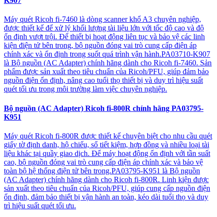
K907
Máy quét Ricoh fi-7460 là dòng scanner khổ A3 chuyên nghiệp,
được thiết kế để xử lý khối lượng tài liệu lớn với tốc độ cao và độ
ổn định vượt trội. Để thiết bị hoạt động liên tục và bảo vệ các linh
kiện điện tử bên trong, bộ nguồn đóng vai trò cung cấp điện áp
chính xác và ổn định trong suốt quá trình vận hành.PA03710-K907
là Bộ nguồn (AC Adapter) chính hãng dành cho Ricoh fi-7460. Sản
phẩm được sản xuất theo tiêu chuẩn của Ricoh/PFU, giúp đảm bảo
nguồn điện ổn định, nâng cao tuổi thọ thiết bị và duy trì hiệu suất
quét tối ưu trong môi trường làm việc chuyên nghiệp.
Bộ nguồn (AC Adapter) Ricoh fi-800R chính hãng PA03795-
K951
Máy quét Ricoh fi-800R được thiết kế chuyên biệt cho nhu cầu quét
giấy tờ định danh, hộ chiếu, sổ tiết kiệm, hợp đồng và nhiều loại tài
liệu khác tại quầy giao dịch. Để máy hoạt động ổn định với tần suất
cao, bộ nguồn đóng vai trò cung cấp điện áp chính xác và bảo vệ
toàn bộ hệ thống điện tử bên trong.PA03795-K951 là Bộ nguồn
(AC Adapter) chính hãng dành cho Ricoh fi-800R. Linh kiện được
sản xuất theo tiêu chuẩn của Ricoh/PFU, giúp cung cấp nguồn điện
ổn định, đảm bảo thiết bị vận hành an toàn, kéo dài tuổi thọ và duy
trì hiệu suất quét tối ưu.