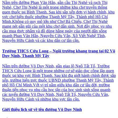
Nằm trên đường Phan Văn Hân, gần cầu Thị Nghè và rạch Thị
Nghè, Chợ Thị Nghè là một trong những khu chợ truyền thống
quen thuộc tại Bình Thạnh. Sau khi sắp xếp đơn vị hành chính, khu
vực chợ hiện thuộc phường Thạnh Mỹ Tây, Thành phố Hồ Chí
Minh.Không có quy mô lớn như Chợ Bà Chiểu, Chợ Thị Nghè
mang nét gần gũi của một khu chợ dân sinh. Nơi đây phục vụ nhu
cầu mua thực phẩm và đồ dùng hằng ngày của người dân sống
quanh Phan Văn Hân, Nguyễn Cửu Vân, Xô Viết Nghệ Tĩnh,
Nguyễn Hữu Cảnh và các khu dân cư lân cận.
Trường THCS Cửu Long – Ngôi trường khang trang tại 02 Võ
Duy Ninh, Thạnh Mỹ Tây
Nằm trên đường Võ Duy Ninh, gần giao lộ Ngô Tất Tố, Trường
THCS Cửu Long là một trong những cơ sở giáo dục công lập quen
thuộc tại khu vực Bình Thạnh. Sau khi địa giới hành chính được sắp
xếp, trường hiện trực thuộc UBND phường Thạnh Mỹ Tây, Thành
phố Hồ Chí Minh.Với vị trí nằm giữa khu dân cư lâu đời, trường
thuận tiện phục vụ nhu cầu học tập của học sinh sinh sống quanh
các tuyến đường Võ Duy Ninh, Ngô Tất Tố, Nguyễn Cửu Vân,
Nguyễn Hữu Cảnh và những khu vực lân cận.
Giới thiệu lịch sử về tên đường Võ Duy Ninh