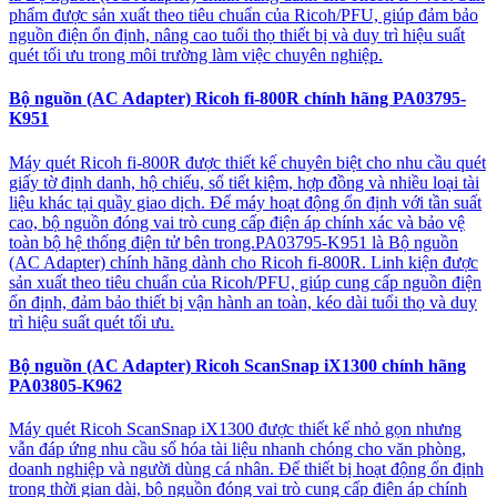
phẩm được sản xuất theo tiêu chuẩn của Ricoh/PFU, giúp đảm bảo
nguồn điện ổn định, nâng cao tuổi thọ thiết bị và duy trì hiệu suất
quét tối ưu trong môi trường làm việc chuyên nghiệp.
Bộ nguồn (AC Adapter) Ricoh fi-800R chính hãng PA03795-
K951
Máy quét Ricoh fi-800R được thiết kế chuyên biệt cho nhu cầu quét
giấy tờ định danh, hộ chiếu, sổ tiết kiệm, hợp đồng và nhiều loại tài
liệu khác tại quầy giao dịch. Để máy hoạt động ổn định với tần suất
cao, bộ nguồn đóng vai trò cung cấp điện áp chính xác và bảo vệ
toàn bộ hệ thống điện tử bên trong.PA03795-K951 là Bộ nguồn
(AC Adapter) chính hãng dành cho Ricoh fi-800R. Linh kiện được
sản xuất theo tiêu chuẩn của Ricoh/PFU, giúp cung cấp nguồn điện
ổn định, đảm bảo thiết bị vận hành an toàn, kéo dài tuổi thọ và duy
trì hiệu suất quét tối ưu.
Bộ nguồn (AC Adapter) Ricoh ScanSnap iX1300 chính hãng
PA03805-K962
Máy quét Ricoh ScanSnap iX1300 được thiết kế nhỏ gọn nhưng
vẫn đáp ứng nhu cầu số hóa tài liệu nhanh chóng cho văn phòng,
doanh nghiệp và người dùng cá nhân. Để thiết bị hoạt động ổn định
trong thời gian dài, bộ nguồn đóng vai trò cung cấp điện áp chính