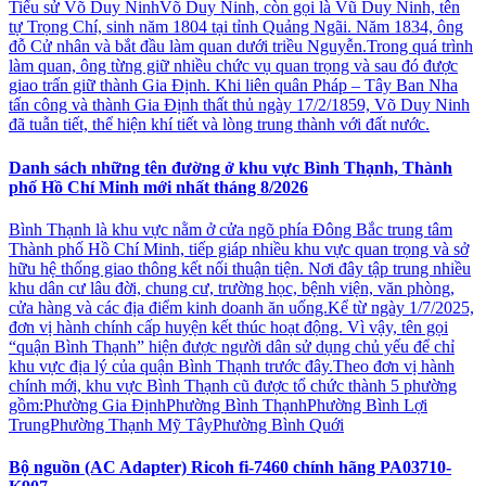
Tiểu sử Võ Duy NinhVõ Duy Ninh, còn gọi là Vũ Duy Ninh, tên
tự Trọng Chí, sinh năm 1804 tại tỉnh Quảng Ngãi. Năm 1834, ông
đỗ Cử nhân và bắt đầu làm quan dưới triều Nguyễn.Trong quá trình
làm quan, ông từng giữ nhiều chức vụ quan trọng và sau đó được
giao trấn giữ thành Gia Định. Khi liên quân Pháp – Tây Ban Nha
tấn công và thành Gia Định thất thủ ngày 17/2/1859, Võ Duy Ninh
đã tuẫn tiết, thể hiện khí tiết và lòng trung thành với đất nước.
Danh sách những tên đường ở khu vực Bình Thạnh, Thành
phố Hồ Chí Minh mới nhất tháng 8/2026
Bình Thạnh là khu vực nằm ở cửa ngõ phía Đông Bắc trung tâm
Thành phố Hồ Chí Minh, tiếp giáp nhiều khu vực quan trọng và sở
hữu hệ thống giao thông kết nối thuận tiện. Nơi đây tập trung nhiều
khu dân cư lâu đời, chung cư, trường học, bệnh viện, văn phòng,
cửa hàng và các địa điểm kinh doanh ăn uống.Kể từ ngày 1/7/2025,
đơn vị hành chính cấp huyện kết thúc hoạt động. Vì vậy, tên gọi
“quận Bình Thạnh” hiện được người dân sử dụng chủ yếu để chỉ
khu vực địa lý của quận Bình Thạnh trước đây.Theo đơn vị hành
chính mới, khu vực Bình Thạnh cũ được tổ chức thành 5 phường
gồm:Phường Gia ĐịnhPhường Bình ThạnhPhường Bình Lợi
TrungPhường Thạnh Mỹ TâyPhường Bình Quới
Bộ nguồn (AC Adapter) Ricoh fi-7460 chính hãng PA03710-