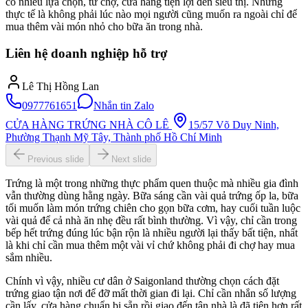
có nhiều lựa chọn, từ chợ, cửa hàng tiện lợi đến siêu thị. Nhưng
thực tế là không phải lúc nào mọi người cũng muốn ra ngoài chỉ để
mua thêm vài món nhỏ cho bữa ăn trong nhà.
Liên hệ doanh nghiệp hỗ trợ
Lê Thị Hồng Lan
0977761651
Nhắn tin Zalo
CỬA HÀNG TRỨNG NHÀ CÔ LÊ
15/57 Võ Duy Ninh,
Phường Thạnh Mỹ Tây, Thành phố Hồ Chí Minh
Previous slide
Next slide
Trứng là một trong những thực phẩm quen thuộc mà nhiều gia đình
vẫn thường dùng hằng ngày. Bữa sáng cần vài quả trứng ốp la, bữa
tối muốn làm món trứng chiên cho gọn bữa cơm, hay cuối tuần luộc
vài quả để cả nhà ăn nhẹ đều rất bình thường. Vì vậy, chỉ cần trong
bếp hết trứng đúng lúc bận rộn là nhiều người lại thấy bất tiện, nhất
là khi chỉ cần mua thêm một vài vỉ chứ không phải đi chợ hay mua
sắm nhiều.
Chính vì vậy, nhiều cư dân ở Saigonland thường chọn cách đặt
trứng giao tận nơi để đỡ mất thời gian đi lại. Chỉ cần nhắn số lượng
cần lấy, cửa hàng chuẩn bị sẵn rồi giao đến tận nhà là đã tiện hơn rất