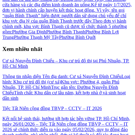
cửa hàng và các địa điểm kinh doanh ăn uống.Kể từ ngày 1/7/2025,
đơn vị hành chính cấp huyện kết thúc hoạt động. Vì vậy, tên gọi
“quận Bình Thạnh” hiện được người dân sử dụng chủ yếu để chỉ
khu vực địa lý của quận Bình Thạnh trước đây.Theo đơn vị hành
chính mới, khu vực Bình Thạnh cũ được tổ chức thành 5 phường
gồm:Phường Gia ĐịnhPhường Bình ThạnhPhường Bình Lợi
TrungPhường Thạnh Mỹ TâyPhường Bình Quới
Xem nhiều nhất
Cư xá Nguyễn Đình Chiểu – Khu cư trú đô thị tại Phú Nhuận, TP.
Hồ Chí Minh
Thông tin nhận diện Tên địa danh: Cư xá Nguyễn Đình ChiểuLoại
hình: Khu cư trú đô thị (cư xá)Khu vực: Phường 4, quận Phú
Nhuận, TP. Hồ Chí MinhTrục gắn tên: Đường Nguyễn Đình
ChiểuTính chất: Khu dân cư lâu năm, kết hợp nhà ở và sinh hoạt
dân sinh
Tiệc Tất Niên cộng đồng TBVP – CCTV – IT 2026
Kết nối hệ sinh thái, hướng tới hợp tác bền vững TP. Hồ Chí Minh,
ngày 26/01/2026 – Tiệc Tất Niên cộng đồng TBVP – CCTV – IT
2026 sẽ chính thức diễn ra vào ngày 05/02/2026, quy tụ đông đảo
doanh nghiệp, nhà phân phối, đơn vị kỹ thuật và đối tác đang hoạt