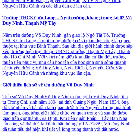
quanh Phan Văn Hân, Nguyễn Cửu Vân, Xô Viết Nghệ Tĩnh,
Nguyễn Hữu Cảnh và các khu dân cư lân cận.
Trường THCS Cửu Long – Ngôi trường khang trang tại 02 Võ
Duy Ninh, Thạnh Mỹ Tây
Nằm trên đường Võ Duy Ninh, gần giao lộ Ngô Tất Tố, Trường
THCS Cửu Long là một trong những cơ sở giáo dục công lập quen
thuộc tại khu vực Bình Thạnh. Sau khi địa giới hành chính được sắp
xếp, trường hiện trực thuộc UBND phường Thạnh Mỹ Tây, Thành
phố Hồ Chí Minh.Với vị trí nằm giữa khu dân cư lâu đời, trường
thuận tiện phục vụ nhu cầu học tập của học sinh sinh sống quanh
các tuyến đường Võ Duy Ninh, Ngô Tất Tố, Nguyễn Cửu Vân,
Nguyễn Hữu Cảnh và những khu vực lân cận.
Giới thiệu lịch sử về tên đường Võ Duy Ninh
Tiểu sử Võ Duy NinhVõ Duy Ninh, còn gọi là Vũ Duy Ninh, tên
tự Trọng Chí, sinh năm 1804 tại tỉnh Quảng Ngãi. Năm 1834, ông
đỗ Cử nhân và bắt đầu làm quan dưới triều Nguyễn.Trong quá trình
làm quan, ông từng giữ nhiều chức vụ quan trọng và sau đó được
giao trấn giữ thành Gia Định. Khi liên quân Pháp – Tây Ban Nha
tấn công và thành Gia Định thất thủ ngày 17/2/1859, Võ Duy Ninh
đã tuẫn tiết, thể hiện khí tiết và lòng trung thành với đất nước.