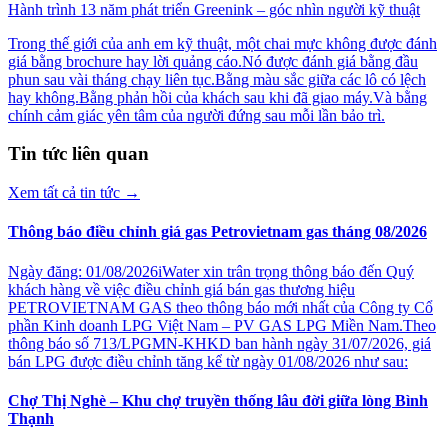
Hành trình 13 năm phát triển Greenink – góc nhìn người kỹ thuật
Trong thế giới của anh em kỹ thuật, một chai mực không được đánh
giá bằng brochure hay lời quảng cáo.Nó được đánh giá bằng đầu
phun sau vài tháng chạy liên tục.Bằng màu sắc giữa các lô có lệch
hay không.Bằng phản hồi của khách sau khi đã giao máy.Và bằng
chính cảm giác yên tâm của người đứng sau mỗi lần bảo trì.
Tin tức liên quan
Xem tất cả tin tức
→
Thông báo điều chỉnh giá gas Petrovietnam gas tháng 08/2026
Ngày đăng: 01/08/2026iWater xin trân trọng thông báo đến Quý
khách hàng về việc điều chỉnh giá bán gas thương hiệu
PETROVIETNAM GAS theo thông báo mới nhất của Công ty Cổ
phần Kinh doanh LPG Việt Nam – PV GAS LPG Miền Nam.Theo
thông báo số 713/LPGMN-KHKD ban hành ngày 31/07/2026, giá
bán LPG được điều chỉnh tăng kể từ ngày 01/08/2026 như sau:
Chợ Thị Nghè – Khu chợ truyền thống lâu đời giữa lòng Bình
Thạnh