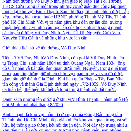
Nằm trên đường Võ Duy Ninh, gần giao lộ Ngô Tất Tố, Trường
THCS Cửu Long là một trong những cơ sở giáo dục công lập quen
thuộc tại khu vực Bình Thạnh. Sau khi địa giới hành chính được sắp
xếp, trường hiện trực thuộc UBND phường Thạnh Mỹ Tây, Thành
phố Hồ Chí Minh.Với vị trí nằm giữa khu dân cư lâu đời, trường
thuận tiện phục vụ nhu cầu học tập của học sinh sinh sống quanh
các tuyến đường Võ Duy Ninh, Ngô Tất Tố, Nguyễn Cửu Vân,
Nguyễn Hữu Cảnh và những khu vực lân cận.
Giới thiệu lịch sử về tên đường Võ Duy Ninh
Tiểu sử Võ Duy NinhVõ Duy Ninh, còn gọi là Vũ Duy Ninh, tên
tự Trọng Chí, sinh năm 1804 tại tỉnh Quảng Ngãi. Năm 1834, ông
đỗ Cử nhân và bắt đầu làm quan dưới triều Nguyễn.Trong quá trình
làm quan, ông từng giữ nhiều chức vụ quan trọng và sau đó được
giao trấn giữ thành Gia Định. Khi liên quân Pháp – Tây Ban Nha
tấn công và thành Gia Định thất thủ ngày 17/2/1859, Võ Duy Ninh
đã tuẫn tiết, thể hiện khí tiết và lòng trung thành với đất nước.
Danh sách những tên đường ở khu vực Bình Thạnh, Thành phố Hồ
Chí Minh mới nhất tháng 8/2026
Bình Thạnh là khu vực nằm ở cửa ngõ phía Đông Bắc trung tâm
Thành phố Hồ Chí Minh, tiếp giáp nhiều khu vực quan trọng và sở
hữu hệ thống giao thông kết nối thuận tiện. Nơi đây tập trung nhiều
khu dân cư lâu đời, chung cư, trường học, bệnh viện, văn phòng,