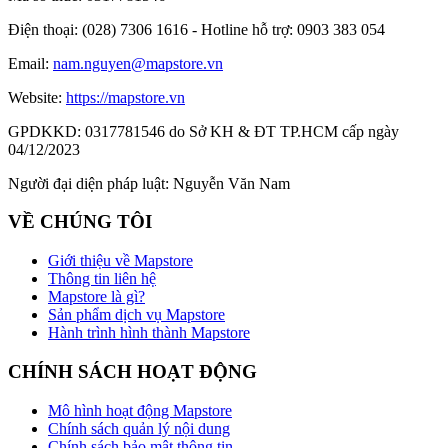
Điện thoại:
(028) 7306 1616 - Hotline hỗ trợ: 0903 383 054
Email:
nam.nguyen@mapstore.vn
Website:
https://mapstore.vn
GPDKKD:
0317781546 do Sở KH & ĐT TP.HCM cấp ngày
04/12/2023
Người đại diện pháp luật:
Nguyễn Văn Nam
VỀ CHÚNG TÔI
Giới thiệu về Mapstore
Thông tin liên hệ
Mapstore là gì?
Sản phẩm dịch vụ Mapstore
Hành trình hình thành Mapstore
CHÍNH SÁCH HOẠT ĐỘNG
Mô hình hoạt động Mapstore
Chính sách quản lý nội dung
Chính sách bảo mật thông tin