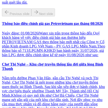
suất quét lâu dài.
Previous slide
Next slide
Thông báo điều chỉnh giá gas Petrovietnam gas tháng 08/2026
Ngày đăng: 01/08/2026iWater xin trân trọng thông báo đến Quý
khách hàng về việc điều chỉnh giá bán gas thương hiệu
PETROVIETNAM GAS theo thông báo mới nhất của Công ty Cổ
phần Kinh doanh LPG Việt Nam – PV GAS LPG Miền Nam.Theo
thông báo số 713/LPGMN-KHKD ban hành ngày 31/07/2026, giá
bán LPG được điều chỉnh tăng kể từ ngày 01/08/2026 như sau:
Chợ Thị Nghè – Khu chợ truyền thống lâu đời giữa lòng Bình
Thạnh
Nằm trên đường Phan Văn Hân, gần cầu Thị Nghè và rạch Thị
Nghè, Chợ Thị Nghè là một trong những khu chợ truyền thống
quen thuộc tại Bình Thạnh. Sau khi sắp xếp đơn vị hành chính, khu
vực chợ hiện thuộc phường Thạnh Mỹ Tây, Thành phố Hồ Chí
Minh.Không có quy mô lớn như Chợ Bà Chiểu, Chợ Thị Nghè
mang nét gần gũi của một khu chợ dân sinh. Nơi đây phục vụ nhu
cầu mua thực phẩm và đồ dùng hằng ngày của người dân sống