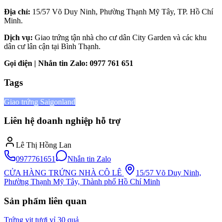
Địa chỉ:
15/57 Võ Duy Ninh, Phường Thạnh Mỹ Tây, TP. Hồ Chí
Minh.
Dịch vụ:
Giao trứng tận nhà cho cư dân City Garden và các khu
dân cư lân cận tại Bình Thạnh.
Gọi điện | Nhắn tin Zalo:
0977 761 651
Tags
Giao trứng Saigonland
Liên hệ doanh nghiệp hỗ trợ
Lê Thị Hồng Lan
0977761651
Nhắn tin Zalo
CỬA HÀNG TRỨNG NHÀ CÔ LÊ
15/57 Võ Duy Ninh,
Phường Thạnh Mỹ Tây, Thành phố Hồ Chí Minh
Sản phẩm liên quan
Trứng vịt tươi vỉ 30 quả