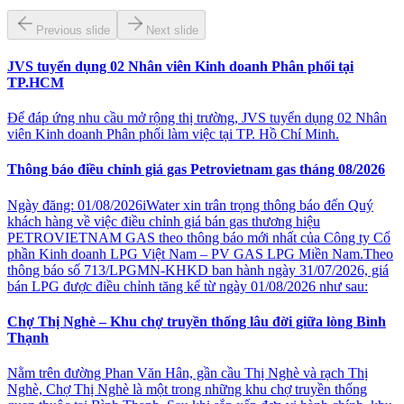
Previous slide
Next slide
JVS tuyển dụng 02 Nhân viên Kinh doanh Phân phối tại
TP.HCM
Để đáp ứng nhu cầu mở rộng thị trường, JVS tuyển dụng 02 Nhân
viên Kinh doanh Phân phối làm việc tại TP. Hồ Chí Minh.
Thông báo điều chỉnh giá gas Petrovietnam gas tháng 08/2026
Ngày đăng: 01/08/2026iWater xin trân trọng thông báo đến Quý
khách hàng về việc điều chỉnh giá bán gas thương hiệu
PETROVIETNAM GAS theo thông báo mới nhất của Công ty Cổ
phần Kinh doanh LPG Việt Nam – PV GAS LPG Miền Nam.Theo
thông báo số 713/LPGMN-KHKD ban hành ngày 31/07/2026, giá
bán LPG được điều chỉnh tăng kể từ ngày 01/08/2026 như sau:
Chợ Thị Nghè – Khu chợ truyền thống lâu đời giữa lòng Bình
Thạnh
Nằm trên đường Phan Văn Hân, gần cầu Thị Nghè và rạch Thị
Nghè, Chợ Thị Nghè là một trong những khu chợ truyền thống