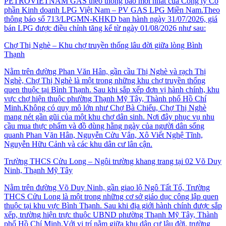
PETROVIETNAM GAS theo thông báo mới nhất của Công ty Cổ
phần Kinh doanh LPG Việt Nam – PV GAS LPG Miền Nam.Theo
thông báo số 713/LPGMN-KHKD ban hành ngày 31/07/2026, giá
bán LPG được điều chỉnh tăng kể từ ngày 01/08/2026 như sau:
Chợ Thị Nghè – Khu chợ truyền thống lâu đời giữa lòng Bình
Thạnh
Nằm trên đường Phan Văn Hân, gần cầu Thị Nghè và rạch Thị
Nghè, Chợ Thị Nghè là một trong những khu chợ truyền thống
quen thuộc tại Bình Thạnh. Sau khi sắp xếp đơn vị hành chính, khu
vực chợ hiện thuộc phường Thạnh Mỹ Tây, Thành phố Hồ Chí
Minh.Không có quy mô lớn như Chợ Bà Chiểu, Chợ Thị Nghè
mang nét gần gũi của một khu chợ dân sinh. Nơi đây phục vụ nhu
cầu mua thực phẩm và đồ dùng hằng ngày của người dân sống
quanh Phan Văn Hân, Nguyễn Cửu Vân, Xô Viết Nghệ Tĩnh,
Nguyễn Hữu Cảnh và các khu dân cư lân cận.
Trường THCS Cửu Long – Ngôi trường khang trang tại 02 Võ Duy
Ninh, Thạnh Mỹ Tây
Nằm trên đường Võ Duy Ninh, gần giao lộ Ngô Tất Tố, Trường
THCS Cửu Long là một trong những cơ sở giáo dục công lập quen
thuộc tại khu vực Bình Thạnh. Sau khi địa giới hành chính được sắp
xếp, trường hiện trực thuộc UBND phường Thạnh Mỹ Tây, Thành
phố Hồ Chí Minh.Với vị trí nằm giữa khu dân cư lâu đời, trường