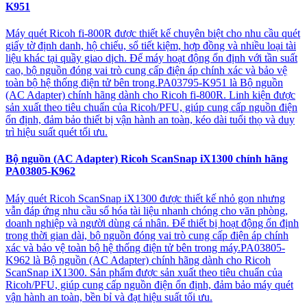
K951
Máy quét Ricoh fi-800R được thiết kế chuyên biệt cho nhu cầu quét
giấy tờ định danh, hộ chiếu, sổ tiết kiệm, hợp đồng và nhiều loại tài
liệu khác tại quầy giao dịch. Để máy hoạt động ổn định với tần suất
cao, bộ nguồn đóng vai trò cung cấp điện áp chính xác và bảo vệ
toàn bộ hệ thống điện tử bên trong.PA03795-K951 là Bộ nguồn
(AC Adapter) chính hãng dành cho Ricoh fi-800R. Linh kiện được
sản xuất theo tiêu chuẩn của Ricoh/PFU, giúp cung cấp nguồn điện
ổn định, đảm bảo thiết bị vận hành an toàn, kéo dài tuổi thọ và duy
trì hiệu suất quét tối ưu.
Bộ nguồn (AC Adapter) Ricoh ScanSnap iX1300 chính hãng
PA03805-K962
Máy quét Ricoh ScanSnap iX1300 được thiết kế nhỏ gọn nhưng
vẫn đáp ứng nhu cầu số hóa tài liệu nhanh chóng cho văn phòng,
doanh nghiệp và người dùng cá nhân. Để thiết bị hoạt động ổn định
trong thời gian dài, bộ nguồn đóng vai trò cung cấp điện áp chính
xác và bảo vệ toàn bộ hệ thống điện tử bên trong máy.PA03805-
K962 là Bộ nguồn (AC Adapter) chính hãng dành cho Ricoh
ScanSnap iX1300. Sản phẩm được sản xuất theo tiêu chuẩn của
Ricoh/PFU, giúp cung cấp nguồn điện ổn định, đảm bảo máy quét
vận hành an toàn, bền bỉ và đạt hiệu suất tối ưu.