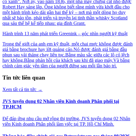
cỏ xanh”. Nơi ấy, vào năm 1836, một nhà máy chưng cất nhỏ được
Robert Hay sáng lập. Ông không biết rằng mình vừa khởi đầu cho
một hành trình kéo dài gần hai thế kỷ – nơi mà một dòng họ duy
nhất sẽ bảo tồn, phát triển và truyền lại tinh thần whisky Scotland
qua sáu thế hệ kế tiếp nhau: gia đình Grant.
Hành trình 13 năm phát triển Greenink – góc nhìn người kỹ thuật
Trong thế giới của anh em kỹ thuật, một chai mực không được đánh
giá bằng brochure hay lời quảng cáo.Nó được đánh giá bằng đầu
phun sau vài tháng chạy liên tục.Bằng màu sắc giữa các lô có lệch
hay không.Bằng phản hồi của khách sau khi đã giao máy.Và bằng
chính cảm giác yên tâm của người đứng sau mỗi lần bảo trì.
Tin tức liên quan
Xem tất cả tin tức
→
JVS tuyển dụng 02 Nhân viên Kinh doanh Phân phối tại
TP.HCM
Để đáp ứng nhu cầu mở rộng thị trường, JVS tuyển dụng 02 Nhân
viên Kinh doanh Phân phối làm việc tại TP. Hồ Chí Minh.