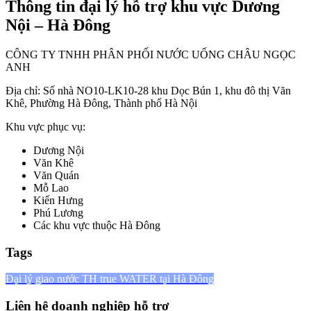
Thông tin đại lý hỗ trợ khu vực Dương
Nội – Hà Đông
CÔNG TY TNHH PHÂN PHỐI NƯỚC UỐNG CHÂU NGỌC
ANH
Địa chỉ: Số nhà NO10-LK10-28 khu Dọc Bún 1, khu đô thị Văn
Khê, Phường Hà Đông, Thành phố Hà Nội
Khu vực phục vụ:
Dương Nội
Văn Khê
Văn Quán
Mỗ Lao
Kiến Hưng
Phú Lương
Các khu vực thuộc Hà Đông
Tags
Đại lý giao nước TH true WATER tại Hà Đông
Liên hệ doanh nghiệp hỗ trợ