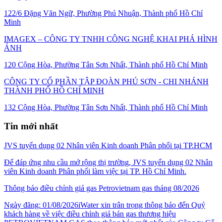
122/6 Đặng Văn Ngữ, Phường Phú Nhuận, Thành phố Hồ Chí
Minh
IMAGEX – CÔNG TY TNHH CÔNG NGHỆ KHAI PHÁ HÌNH
ẢNH
120 Cộng Hòa, Phường Tân Sơn Nhất, Thành phố Hồ Chí Minh
CÔNG TY CỔ PHẦN TẬP ĐOÀN PHÚ SƠN - CHI NHÁNH
THÀNH PHỐ HỒ CHÍ MINH
132 Cộng Hòa, Phường Tân Sơn Nhất, Thành phố Hồ Chí Minh
Tin mới nhất
JVS tuyển dụng 02 Nhân viên Kinh doanh Phân phối tại TP.HCM
Để đáp ứng nhu cầu mở rộng thị trường, JVS tuyển dụng 02 Nhân
viên Kinh doanh Phân phối làm việc tại TP. Hồ Chí Minh.
Thông báo điều chỉnh giá gas Petrovietnam gas tháng 08/2026
Ngày đăng: 01/08/2026iWater xin trân trọng thông báo đến Quý
khách hàng về việc điều chỉnh giá bán gas thương hiệu