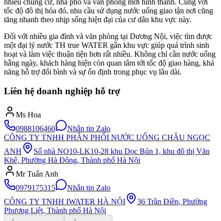
nhiều chung cư, nhà phố và văn phòng mới hình thành. Cùng với
tốc độ đô thị hóa đó, nhu cầu sử dụng nước uống giao tận nơi cũng
tăng nhanh theo nhịp sống hiện đại của cư dân khu vực này.
Đối với nhiều gia đình và văn phòng tại Dương Nội, việc tìm được
một đại lý nước TH true WATER gần khu vực giúp quá trình sinh
hoạt và làm việc thuận tiện hơn rất nhiều. Không chỉ cần nước uống
hằng ngày, khách hàng hiện còn quan tâm tới tốc độ giao hàng, khả
năng hỗ trợ đổi bình và sự ổn định trong phục vụ lâu dài.
Liên hệ doanh nghiệp hỗ trợ
Ms Hoa
0988106460
Nhắn tin Zalo
CÔNG TY TNHH PHÂN PHỐI NƯỚC UỐNG CHÂU NGỌC
ANH
Số nhà NO10-LK10-28 khu Dọc Bún 1, khu đô thị Văn
Khê, Phường Hà Đông, Thành phố Hà Nội
Mr Tuấn Anh
0979175315
Nhắn tin Zalo
CÔNG TY TNHH IWATER HÀ NỘI
36 Trần Điền, Phường
Phương Liệt, Thành phố Hà Nội