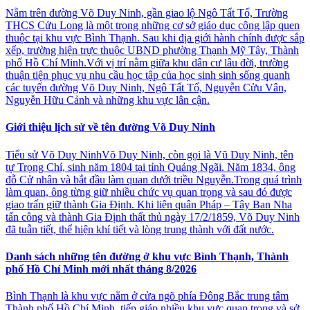
Nằm trên đường Võ Duy Ninh, gần giao lộ Ngô Tất Tố, Trường
THCS Cửu Long là một trong những cơ sở giáo dục công lập quen
thuộc tại khu vực Bình Thạnh. Sau khi địa giới hành chính được sắp
xếp, trường hiện trực thuộc UBND phường Thạnh Mỹ Tây, Thành
phố Hồ Chí Minh.Với vị trí nằm giữa khu dân cư lâu đời, trường
thuận tiện phục vụ nhu cầu học tập của học sinh sinh sống quanh
các tuyến đường Võ Duy Ninh, Ngô Tất Tố, Nguyễn Cửu Vân,
Nguyễn Hữu Cảnh và những khu vực lân cận.
Giới thiệu lịch sử về tên đường Võ Duy Ninh
Tiểu sử Võ Duy NinhVõ Duy Ninh, còn gọi là Vũ Duy Ninh, tên
tự Trọng Chí, sinh năm 1804 tại tỉnh Quảng Ngãi. Năm 1834, ông
đỗ Cử nhân và bắt đầu làm quan dưới triều Nguyễn.Trong quá trình
làm quan, ông từng giữ nhiều chức vụ quan trọng và sau đó được
giao trấn giữ thành Gia Định. Khi liên quân Pháp – Tây Ban Nha
tấn công và thành Gia Định thất thủ ngày 17/2/1859, Võ Duy Ninh
đã tuẫn tiết, thể hiện khí tiết và lòng trung thành với đất nước.
Danh sách những tên đường ở khu vực Bình Thạnh, Thành
phố Hồ Chí Minh mới nhất tháng 8/2026
Bình Thạnh là khu vực nằm ở cửa ngõ phía Đông Bắc trung tâm
Thành phố Hồ Chí Minh, tiếp giáp nhiều khu vực quan trọng và sở