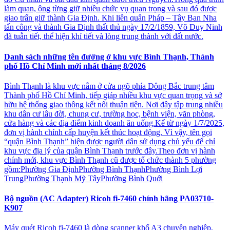
làm quan, ông từng giữ nhiều chức vụ quan trọng và sau đó được
giao trấn giữ thành Gia Định. Khi liên quân Pháp – Tây Ban Nha
tấn công và thành Gia Định thất thủ ngày 17/2/1859, Võ Duy Ninh
đã tuẫn tiết, thể hiện khí tiết và lòng trung thành với đất nước.
Danh sách những tên đường ở khu vực Bình Thạnh, Thành
phố Hồ Chí Minh mới nhất tháng 8/2026
Bình Thạnh là khu vực nằm ở cửa ngõ phía Đông Bắc trung tâm
Thành phố Hồ Chí Minh, tiếp giáp nhiều khu vực quan trọng và sở
hữu hệ thống giao thông kết nối thuận tiện. Nơi đây tập trung nhiều
khu dân cư lâu đời, chung cư, trường học, bệnh viện, văn phòng,
cửa hàng và các địa điểm kinh doanh ăn uống.Kể từ ngày 1/7/2025,
đơn vị hành chính cấp huyện kết thúc hoạt động. Vì vậy, tên gọi
“quận Bình Thạnh” hiện được người dân sử dụng chủ yếu để chỉ
khu vực địa lý của quận Bình Thạnh trước đây.Theo đơn vị hành
chính mới, khu vực Bình Thạnh cũ được tổ chức thành 5 phường
gồm:Phường Gia ĐịnhPhường Bình ThạnhPhường Bình Lợi
TrungPhường Thạnh Mỹ TâyPhường Bình Quới
Bộ nguồn (AC Adapter) Ricoh fi-7460 chính hãng PA03710-
K907
Máy quét Ricoh fi-7460 là dòng scanner khổ A3 chuyên nghiệp,