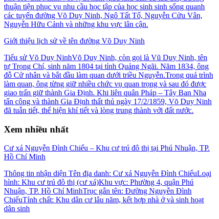
thuận tiện phục vụ nhu cầu học tập của học sinh sinh sống quanh
các tuyến đường Võ Duy Ninh, Ngô Tất Tố, Nguyễn Cửu Vân,
Nguyễn Hữu Cảnh và những khu vực lân cận.
Giới thiệu lịch sử về tên đường Võ Duy Ninh
Tiểu sử Võ Duy NinhVõ Duy Ninh, còn gọi là Vũ Duy Ninh, tên
tự Trọng Chí, sinh năm 1804 tại tỉnh Quảng Ngãi. Năm 1834, ông
đỗ Cử nhân và bắt đầu làm quan dưới triều Nguyễn.Trong quá trình
làm quan, ông từng giữ nhiều chức vụ quan trọng và sau đó được
giao trấn giữ thành Gia Định. Khi liên quân Pháp – Tây Ban Nha
tấn công và thành Gia Định thất thủ ngày 17/2/1859, Võ Duy Ninh
đã tuẫn tiết, thể hiện khí tiết và lòng trung thành với đất nước.
Xem nhiều nhất
Cư xá Nguyễn Đình Chiểu – Khu cư trú đô thị tại Phú Nhuận, TP.
Hồ Chí Minh
Thông tin nhận diện Tên địa danh: Cư xá Nguyễn Đình ChiểuLoại
hình: Khu cư trú đô thị (cư xá)Khu vực: Phường 4, quận Phú
Nhuận, TP. Hồ Chí MinhTrục gắn tên: Đường Nguyễn Đình
ChiểuTính chất: Khu dân cư lâu năm, kết hợp nhà ở và sinh hoạt
dân sinh