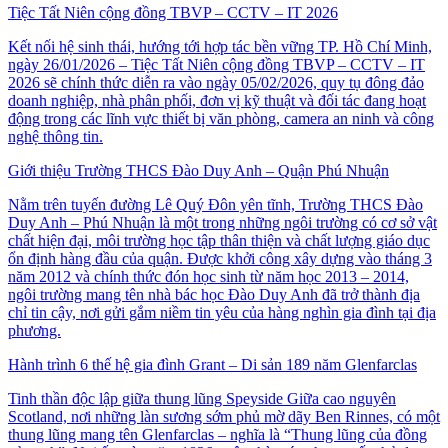
Tiệc Tất Niên cộng đồng TBVP – CCTV – IT 2026
Kết nối hệ sinh thái, hướng tới hợp tác bền vững TP. Hồ Chí Minh,
ngày 26/01/2026 – Tiệc Tất Niên cộng đồng TBVP – CCTV – IT
2026 sẽ chính thức diễn ra vào ngày 05/02/2026, quy tụ đông đảo
doanh nghiệp, nhà phân phối, đơn vị kỹ thuật và đối tác đang hoạt
động trong các lĩnh vực thiết bị văn phòng, camera an ninh và công
nghệ thông tin.
Giới thiệu Trường THCS Đào Duy Anh – Quận Phú Nhuận
Nằm trên tuyến đường Lê Quý Đôn yên tĩnh, Trường THCS Đào
Duy Anh – Phú Nhuận là một trong những ngôi trường có cơ sở vật
chất hiện đại, môi trường học tập thân thiện và chất lượng giáo dục
ổn định hàng đầu của quận. Được khởi công xây dựng vào tháng 3
năm 2012 và chính thức đón học sinh từ năm học 2013 – 2014,
ngôi trường mang tên nhà bác học Đào Duy Anh đã trở thành địa
chỉ tin cậy, nơi gửi gắm niềm tin yêu của hàng nghìn gia đình tại địa
phương.
Hành trình 6 thế hệ gia đình Grant – Di sản 189 năm Glenfarclas
Tinh thần độc lập giữa thung lũng Speyside Giữa cao nguyên
Scotland, nơi những làn sương sớm phủ mờ dãy Ben Rinnes, có một
thung lũng mang tên Glenfarclas – nghĩa là “Thung lũng của đồng