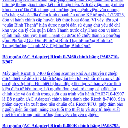
hữu hệ thống giao thông kết nối thuận tiện. Nơi đây tập trung nhiều
khu dân cư lâu đời, chung cư, trường học, bệnh viện, văn phòng,
cửa hàng và các địa điểm kinh doanh ăn uống.Kể từ ngày 1/7/2025,
đơn vị hành chính cấp huyện kết thúc hoạt động. Vì vậy, tên gọi
“quận Bình Thạnh” hiện được người dân sử dụng chủ yếu để chỉ
khu vực địa lý của quận Bình Thạnh trước đây.Theo đơn vị hành
chính mới, khu vực Bình Thạnh cũ được tổ chức thành 5 phường
gồm:Phường Gia ĐịnhPhường Bình ThạnhPhường Bình Lợi
TrungPhường Thạnh Mỹ TâyPhường Bình Quới
Bộ nguồn (AC Adapter) Ricoh fi-7460 chính hãng PA03710-
K907
Máy quét Ricoh fi-7460 là dòng scanner khổ A3 chuyên nghiệp,
được thiết kế để xử lý khối lượng tài liệu lớn với tốc độ cao và độ
ổn định vượt trội. Để thiết bị hoạt động liên tục và bảo vệ các linh
kiện điện tử bên trong, bộ nguồn đóng vai trò cung cấp điện áp
chính xác và ổn định trong suốt quá trình vận hành.PA03710-K907
là Bộ nguồn (AC Adapter) chính hãng dành cho Ricoh fi-7460. Sản
phẩm được sản xuất theo tiêu chuẩn của Ricoh/PFU, giúp đảm bảo
nguồn điện ổn định, nâng cao tuổi thọ thiết bị và duy trì hiệu suất
quét tối ưu trong môi trường làm việc chuyên nghiệp.
Bộ nguồn (AC Adapter) Ricoh fi-800R chính hãng PA03795-