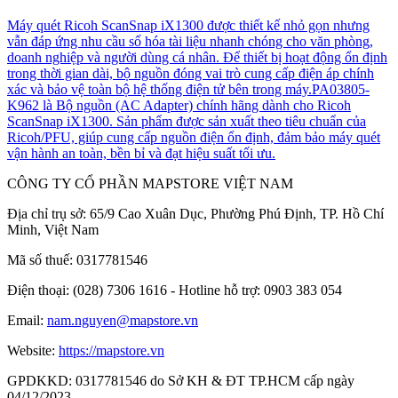
Máy quét Ricoh ScanSnap iX1300 được thiết kế nhỏ gọn nhưng
vẫn đáp ứng nhu cầu số hóa tài liệu nhanh chóng cho văn phòng,
doanh nghiệp và người dùng cá nhân. Để thiết bị hoạt động ổn định
trong thời gian dài, bộ nguồn đóng vai trò cung cấp điện áp chính
xác và bảo vệ toàn bộ hệ thống điện tử bên trong máy.PA03805-
K962 là Bộ nguồn (AC Adapter) chính hãng dành cho Ricoh
ScanSnap iX1300. Sản phẩm được sản xuất theo tiêu chuẩn của
Ricoh/PFU, giúp cung cấp nguồn điện ổn định, đảm bảo máy quét
vận hành an toàn, bền bỉ và đạt hiệu suất tối ưu.
CÔNG TY CỔ PHẦN MAPSTORE VIỆT NAM
Địa chỉ trụ sở:
65/9 Cao Xuân Dục, Phường Phú Định, TP. Hồ Chí
Minh, Việt Nam
Mã số thuế:
0317781546
Điện thoại:
(028) 7306 1616 - Hotline hỗ trợ: 0903 383 054
Email:
nam.nguyen@mapstore.vn
Website:
https://mapstore.vn
GPDKKD:
0317781546 do Sở KH & ĐT TP.HCM cấp ngày
04/12/2023