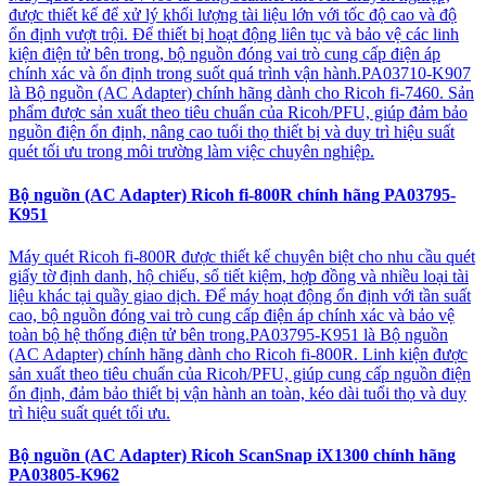
được thiết kế để xử lý khối lượng tài liệu lớn với tốc độ cao và độ
ổn định vượt trội. Để thiết bị hoạt động liên tục và bảo vệ các linh
kiện điện tử bên trong, bộ nguồn đóng vai trò cung cấp điện áp
chính xác và ổn định trong suốt quá trình vận hành.PA03710-K907
là Bộ nguồn (AC Adapter) chính hãng dành cho Ricoh fi-7460. Sản
phẩm được sản xuất theo tiêu chuẩn của Ricoh/PFU, giúp đảm bảo
nguồn điện ổn định, nâng cao tuổi thọ thiết bị và duy trì hiệu suất
quét tối ưu trong môi trường làm việc chuyên nghiệp.
Bộ nguồn (AC Adapter) Ricoh fi-800R chính hãng PA03795-
K951
Máy quét Ricoh fi-800R được thiết kế chuyên biệt cho nhu cầu quét
giấy tờ định danh, hộ chiếu, sổ tiết kiệm, hợp đồng và nhiều loại tài
liệu khác tại quầy giao dịch. Để máy hoạt động ổn định với tần suất
cao, bộ nguồn đóng vai trò cung cấp điện áp chính xác và bảo vệ
toàn bộ hệ thống điện tử bên trong.PA03795-K951 là Bộ nguồn
(AC Adapter) chính hãng dành cho Ricoh fi-800R. Linh kiện được
sản xuất theo tiêu chuẩn của Ricoh/PFU, giúp cung cấp nguồn điện
ổn định, đảm bảo thiết bị vận hành an toàn, kéo dài tuổi thọ và duy
trì hiệu suất quét tối ưu.
Bộ nguồn (AC Adapter) Ricoh ScanSnap iX1300 chính hãng
PA03805-K962