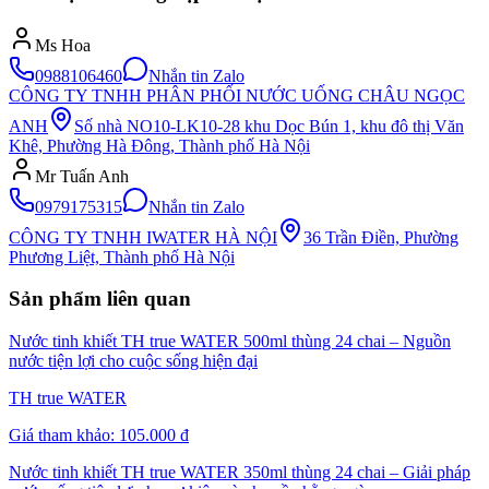
Ms Hoa
0988106460
Nhắn tin Zalo
CÔNG TY TNHH PHÂN PHỐI NƯỚC UỐNG CHÂU NGỌC
ANH
Số nhà NO10-LK10-28 khu Dọc Bún 1, khu đô thị Văn
Khê, Phường Hà Đông, Thành phố Hà Nội
Mr Tuấn Anh
0979175315
Nhắn tin Zalo
CÔNG TY TNHH IWATER HÀ NỘI
36 Trần Điền, Phường
Phương Liệt, Thành phố Hà Nội
Sản phẩm liên quan
Nước tinh khiết TH true WATER 500ml thùng 24 chai – Nguồn
nước tiện lợi cho cuộc sống hiện đại
TH true WATER
Giá tham khảo:
105.000 đ
Nước tinh khiết TH true WATER 350ml thùng 24 chai – Giải pháp