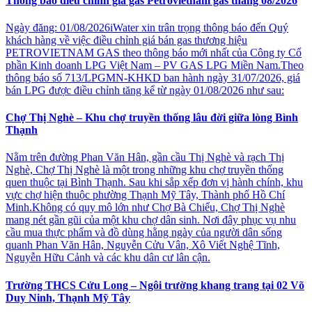
Thông báo điều chỉnh giá gas Petrovietnam gas tháng 08/2026
Ngày đăng: 01/08/2026iWater xin trân trọng thông báo đến Quý
khách hàng về việc điều chỉnh giá bán gas thương hiệu
PETROVIETNAM GAS theo thông báo mới nhất của Công ty Cổ
phần Kinh doanh LPG Việt Nam – PV GAS LPG Miền Nam.Theo
thông báo số 713/LPGMN-KHKD ban hành ngày 31/07/2026, giá
bán LPG được điều chỉnh tăng kể từ ngày 01/08/2026 như sau:
Chợ Thị Nghè – Khu chợ truyền thống lâu đời giữa lòng Bình
Thạnh
Nằm trên đường Phan Văn Hân, gần cầu Thị Nghè và rạch Thị
Nghè, Chợ Thị Nghè là một trong những khu chợ truyền thống
quen thuộc tại Bình Thạnh. Sau khi sắp xếp đơn vị hành chính, khu
vực chợ hiện thuộc phường Thạnh Mỹ Tây, Thành phố Hồ Chí
Minh.Không có quy mô lớn như Chợ Bà Chiểu, Chợ Thị Nghè
mang nét gần gũi của một khu chợ dân sinh. Nơi đây phục vụ nhu
cầu mua thực phẩm và đồ dùng hằng ngày của người dân sống
quanh Phan Văn Hân, Nguyễn Cửu Vân, Xô Viết Nghệ Tĩnh,
Nguyễn Hữu Cảnh và các khu dân cư lân cận.
Trường THCS Cửu Long – Ngôi trường khang trang tại 02 Võ
Duy Ninh, Thạnh Mỹ Tây