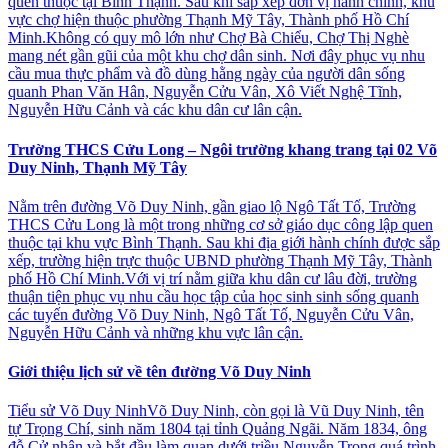
quen thuộc tại Bình Thạnh. Sau khi sắp xếp đơn vị hành chính, khu
vực chợ hiện thuộc phường Thạnh Mỹ Tây, Thành phố Hồ Chí
Minh.Không có quy mô lớn như Chợ Bà Chiểu, Chợ Thị Nghè
mang nét gần gũi của một khu chợ dân sinh. Nơi đây phục vụ nhu
cầu mua thực phẩm và đồ dùng hằng ngày của người dân sống
quanh Phan Văn Hân, Nguyễn Cửu Vân, Xô Viết Nghệ Tĩnh,
Nguyễn Hữu Cảnh và các khu dân cư lân cận.
Trường THCS Cửu Long – Ngôi trường khang trang tại 02 Võ
Duy Ninh, Thạnh Mỹ Tây
Nằm trên đường Võ Duy Ninh, gần giao lộ Ngô Tất Tố, Trường
THCS Cửu Long là một trong những cơ sở giáo dục công lập quen
thuộc tại khu vực Bình Thạnh. Sau khi địa giới hành chính được sắp
xếp, trường hiện trực thuộc UBND phường Thạnh Mỹ Tây, Thành
phố Hồ Chí Minh.Với vị trí nằm giữa khu dân cư lâu đời, trường
thuận tiện phục vụ nhu cầu học tập của học sinh sinh sống quanh
các tuyến đường Võ Duy Ninh, Ngô Tất Tố, Nguyễn Cửu Vân,
Nguyễn Hữu Cảnh và những khu vực lân cận.
Giới thiệu lịch sử về tên đường Võ Duy Ninh
Tiểu sử Võ Duy NinhVõ Duy Ninh, còn gọi là Vũ Duy Ninh, tên
tự Trọng Chí, sinh năm 1804 tại tỉnh Quảng Ngãi. Năm 1834, ông
đỗ Cử nhân và bắt đầu làm quan dưới triều Nguyễn.Trong quá trình