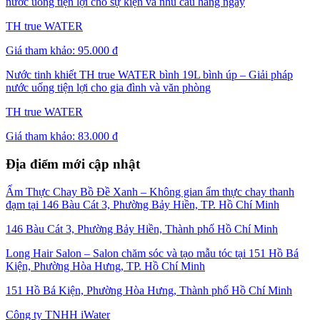
nước uống tiện lợi cho sự kiện và nhu cầu hằng ngày
TH true WATER
Giá tham khảo:
95.000 đ
Nước tinh khiết TH true WATER bình 19L bình úp – Giải pháp
nước uống tiện lợi cho gia đình và văn phòng
TH true WATER
Giá tham khảo:
83.000 đ
Địa điểm mới cập nhật
Ẩm Thực Chay Bồ Đề Xanh – Không gian ẩm thực chay thanh
đạm tại 146 Bàu Cát 3, Phường Bảy Hiền, TP. Hồ Chí Minh
146 Bàu Cát 3, Phường Bảy Hiền, Thành phố Hồ Chí Minh
Long Hair Salon – Salon chăm sóc và tạo mẫu tóc tại 151 Hồ Bá
Kiện, Phường Hòa Hưng, TP. Hồ Chí Minh
151 Hồ Bá Kiện, Phường Hòa Hưng, Thành phố Hồ Chí Minh
Công ty TNHH iWater