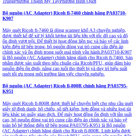
TrungPhường Thạnh Mỹ TâyPhường Bình Quới
Bộ nguồn (AC Adapter) Ricoh fi-7460 chính hãng PA03710-
K907
Máy quét Ricoh fi-7460 là dòng scanner khổ A3 chuyên nghiệp,
được thiết kế để xử lý khối lượng tài liệu lớn với tốc độ cao và độ
ổn định vượt trội. Để thiết bị hoạt động liên tục và bảo vệ các linh
kiện điện tử bên trong, bộ nguồn đóng vai trò cung cấp điện áp
chính xác và ổn định trong suốt quá trình vận hành.PA03710-K907
là Bộ nguồn (AC Adapter) chính hãng dành cho Ricoh fi-7460. Sản
phẩm được sản xuất theo tiêu chuẩn của Ricoh/PFU, giúp đảm bảo
nguồn điện ổn định, nâng cao tuổi thọ thiết bị và duy trì hiệu suất
quét tối ưu trong môi trường làm việc chuyên nghiệp.
Bộ nguồn (AC Adapter) Ricoh fi-800R chính hãng PA03795-
K951
Máy quét Ricoh fi-800R được thiết kế chuyên biệt cho nhu cầu quét
giấy tờ định danh, hộ chiếu, sổ tiết kiệm, hợp đồng và nhiều loại tài
liệu khác tại quầy giao dịch. Để máy hoạt động ổn định với tần suất
cao, bộ nguồn đóng vai trò cung cấp điện áp chính xác và bảo vệ
toàn bộ hệ thống điện tử bên trong.PA03795-K951 là Bộ nguồn
(AC Adapter) chính hãng dành cho Ricoh fi-800R. Linh kiện được