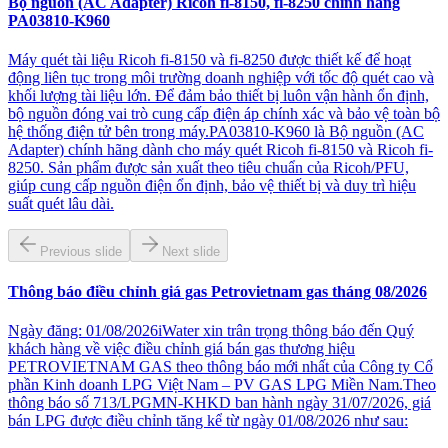
Bộ nguồn (AC Adapter) Ricoh fi-8150, fi-8250 chính hãng
PA03810-K960
Máy quét tài liệu Ricoh fi-8150 và fi-8250 được thiết kế để hoạt
động liên tục trong môi trường doanh nghiệp với tốc độ quét cao và
khối lượng tài liệu lớn. Để đảm bảo thiết bị luôn vận hành ổn định,
bộ nguồn đóng vai trò cung cấp điện áp chính xác và bảo vệ toàn bộ
hệ thống điện tử bên trong máy.PA03810-K960 là Bộ nguồn (AC
Adapter) chính hãng dành cho máy quét Ricoh fi-8150 và Ricoh fi-
8250. Sản phẩm được sản xuất theo tiêu chuẩn của Ricoh/PFU,
giúp cung cấp nguồn điện ổn định, bảo vệ thiết bị và duy trì hiệu
suất quét lâu dài.
Previous slide
Next slide
Thông báo điều chỉnh giá gas Petrovietnam gas tháng 08/2026
Ngày đăng: 01/08/2026iWater xin trân trọng thông báo đến Quý
khách hàng về việc điều chỉnh giá bán gas thương hiệu
PETROVIETNAM GAS theo thông báo mới nhất của Công ty Cổ
phần Kinh doanh LPG Việt Nam – PV GAS LPG Miền Nam.Theo
thông báo số 713/LPGMN-KHKD ban hành ngày 31/07/2026, giá
bán LPG được điều chỉnh tăng kể từ ngày 01/08/2026 như sau: