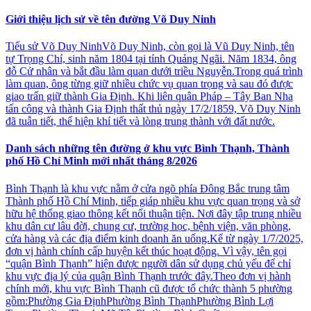
Giới thiệu lịch sử về tên đường Võ Duy Ninh
Tiểu sử Võ Duy NinhVõ Duy Ninh, còn gọi là Vũ Duy Ninh, tên
tự Trọng Chí, sinh năm 1804 tại tỉnh Quảng Ngãi. Năm 1834, ông
đỗ Cử nhân và bắt đầu làm quan dưới triều Nguyễn.Trong quá trình
làm quan, ông từng giữ nhiều chức vụ quan trọng và sau đó được
giao trấn giữ thành Gia Định. Khi liên quân Pháp – Tây Ban Nha
tấn công và thành Gia Định thất thủ ngày 17/2/1859, Võ Duy Ninh
đã tuẫn tiết, thể hiện khí tiết và lòng trung thành với đất nước.
Danh sách những tên đường ở khu vực Bình Thạnh, Thành
phố Hồ Chí Minh mới nhất tháng 8/2026
Bình Thạnh là khu vực nằm ở cửa ngõ phía Đông Bắc trung tâm
Thành phố Hồ Chí Minh, tiếp giáp nhiều khu vực quan trọng và sở
hữu hệ thống giao thông kết nối thuận tiện. Nơi đây tập trung nhiều
khu dân cư lâu đời, chung cư, trường học, bệnh viện, văn phòng,
cửa hàng và các địa điểm kinh doanh ăn uống.Kể từ ngày 1/7/2025,
đơn vị hành chính cấp huyện kết thúc hoạt động. Vì vậy, tên gọi
“quận Bình Thạnh” hiện được người dân sử dụng chủ yếu để chỉ
khu vực địa lý của quận Bình Thạnh trước đây.Theo đơn vị hành
chính mới, khu vực Bình Thạnh cũ được tổ chức thành 5 phường
gồm:Phường Gia ĐịnhPhường Bình ThạnhPhường Bình Lợi