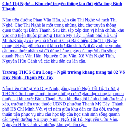
Chợ Thị Nghè – Khu chợ truyền thống lâu đời giữa lòng Bình
Thạnh
Nằm trên đường Phan Văn Hân, gần cầu Thị Nghè và rạch Thị
Nghè, Chợ Thị Nghè là một trong những khu chợ truyền thống
quen thuộc tại Bình Thạnh. Sau khi sắp xếp đơn vị hành chính, khu
vực chợ hiện thuộc phường Thạnh Mỹ Tây, Thành phố Hồ Chí
Minh.Không có quy mô lớn như Chợ Bà Chiểu, Chợ Thị Nghè
mang nét gần gũi của một khu chợ dân sinh. Nơi đây phục vụ nhu
cầu mua thực phẩm và đồ dùng hằng ngày của người dân sống
quanh Phan Văn Hân, Nguyễn Cửu Vân, Xô Viết Nghệ Tĩnh,
Nguyễn Hữu Cảnh và các khu dân cư lân cận.
Trường THCS Cửu Long – Ngôi trường khang trang tại 02 Võ
Duy Ninh, Thạnh Mỹ Tây
Nằm trên đường Võ Duy Ninh, gần giao lộ Ngô Tất Tố, Trường
THCS Cửu Long là một trong những cơ sở giáo dục công lập quen
thuộc tại khu vực Bình Thạnh. Sau khi địa giới hành chính được sắp
xếp, trường hiện trực thuộc UBND phường Thạnh Mỹ Tây, Thành
phố Hồ Chí Minh.Với vị trí nằm giữa khu dân cư lâu đời, trường
thuận tiện phục vụ nhu cầu học tập của học sinh sinh sống quanh
các tuyến đường Võ Duy Ninh, Ngô Tất Tố, Nguyễn Cửu Vân,
Nguyễn Hữu Cảnh và những khu vực lân cận.