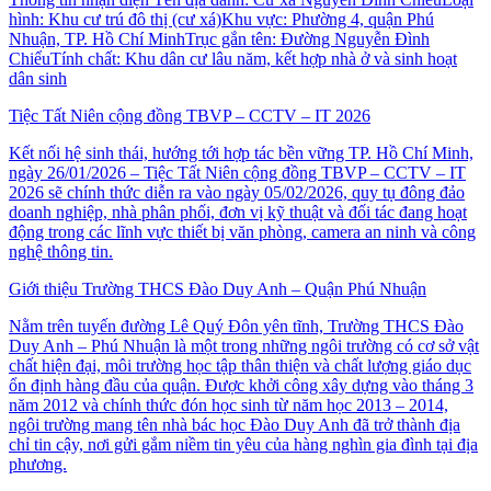
hình: Khu cư trú đô thị (cư xá)Khu vực: Phường 4, quận Phú
Nhuận, TP. Hồ Chí MinhTrục gắn tên: Đường Nguyễn Đình
ChiểuTính chất: Khu dân cư lâu năm, kết hợp nhà ở và sinh hoạt
dân sinh
Tiệc Tất Niên cộng đồng TBVP – CCTV – IT 2026
Kết nối hệ sinh thái, hướng tới hợp tác bền vững TP. Hồ Chí Minh,
ngày 26/01/2026 – Tiệc Tất Niên cộng đồng TBVP – CCTV – IT
2026 sẽ chính thức diễn ra vào ngày 05/02/2026, quy tụ đông đảo
doanh nghiệp, nhà phân phối, đơn vị kỹ thuật và đối tác đang hoạt
động trong các lĩnh vực thiết bị văn phòng, camera an ninh và công
nghệ thông tin.
Giới thiệu Trường THCS Đào Duy Anh – Quận Phú Nhuận
Nằm trên tuyến đường Lê Quý Đôn yên tĩnh, Trường THCS Đào
Duy Anh – Phú Nhuận là một trong những ngôi trường có cơ sở vật
chất hiện đại, môi trường học tập thân thiện và chất lượng giáo dục
ổn định hàng đầu của quận. Được khởi công xây dựng vào tháng 3
năm 2012 và chính thức đón học sinh từ năm học 2013 – 2014,
ngôi trường mang tên nhà bác học Đào Duy Anh đã trở thành địa
chỉ tin cậy, nơi gửi gắm niềm tin yêu của hàng nghìn gia đình tại địa
phương.