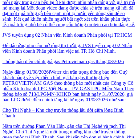
mỗi ngày trong căn bếp lại ít khi được nhìn nhận đúng với giá trị mà
nó mang lại.Một đoạn video đang được chia sẻ trên mạng xã hội đã
đặt một quả trứng gà bên cạnh một lọ nước yến đóng sẵn để so
sánh. Kết quả khiến nhiều người bất ngờ: xét trên khẩu phần thực
tế, quả trứng nhỏ bé có thể cung cấp lượng protein cao hơn đáng kể.
JVS tuyển dụng 02 Nhân viên Kinh doanh Phân phối tại TP.HCM
Để đáp ứng nhu cầu mở rộng thị trường, JVS tuyển dụng 02 Nhân
viên Kinh doanh Phân phối làm việc tại TP. Hồ Chí Minh.
Thông báo điều chỉnh giá gas Petrovietnam gas tháng 08/2026
Ngày đăng: 01/08/2026iWater xin trân trọng thông báo đến Quý
khách hàng về việc điều chỉnh giá bán gas thương hiệu
PETROVIETNAM GAS theo thông báo mới nhất của Công ty Cổ
phần Kinh doanh LPG Việt Nam – PV GAS LPG Miền Nam.Theo
thông báo số 713/LPGMN-KHKD ban hành ngày 31/07/2026, giá
bán LPG được điều chỉnh tăng kể từ ngày 01/08/2026 như sau:
Chợ Thị Nghè – Khu chợ truyền thống lâu đời giữa lòng Bình
Thạnh
Nằm trên đường Phan Văn Hân, gần cầu Thị Nghè và rạch Thị
Nghè, Chợ Thị Nghè là một trong những khu chợ truyền thống
quen thuộc tại Bình Thạnh. Sau khi sắp xếp đơn vị hành chính, khu