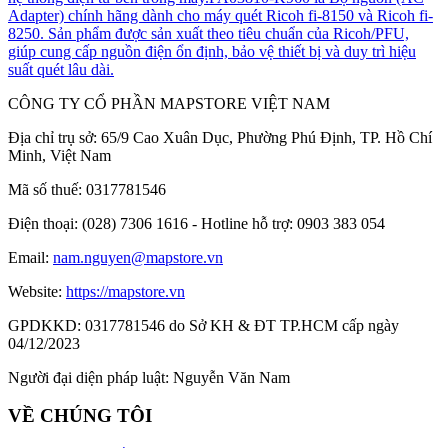
Adapter) chính hãng dành cho máy quét Ricoh fi-8150 và Ricoh fi-
8250. Sản phẩm được sản xuất theo tiêu chuẩn của Ricoh/PFU,
giúp cung cấp nguồn điện ổn định, bảo vệ thiết bị và duy trì hiệu
suất quét lâu dài.
CÔNG TY CỔ PHẦN MAPSTORE VIỆT NAM
Địa chỉ trụ sở:
65/9 Cao Xuân Dục, Phường Phú Định, TP. Hồ Chí
Minh, Việt Nam
Mã số thuế:
0317781546
Điện thoại:
(028) 7306 1616 - Hotline hỗ trợ: 0903 383 054
Email:
nam.nguyen@mapstore.vn
Website:
https://mapstore.vn
GPDKKD:
0317781546 do Sở KH & ĐT TP.HCM cấp ngày
04/12/2023
Người đại diện pháp luật:
Nguyễn Văn Nam
VỀ CHÚNG TÔI