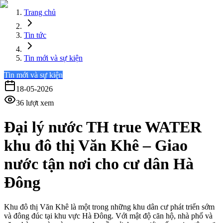
Trang chủ
Tin tức
Tin mới và sự kiện
Tin mới và sự kiện
18-05-2026
36
lượt xem
Đại lý nước TH true WATER
khu đô thị Văn Khê – Giao
nước tận nơi cho cư dân Hà
Đông
Khu đô thị Văn Khê là một trong những khu dân cư phát triển sớm
và đông đúc tại khu vực Hà Đông. Với mật độ căn hộ, nhà phố và