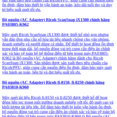
sản xuất theo tiêu chuẩn của Ricoh/PFU, giúp cung cấp nguồn điện
ổn định, đảm bảo thiết bị vận hành an toàn, kéo dài tuổi thọ và duy
trì hiệu suất quét tối ưu.
Bộ nguồn (AC Adapter) Ricoh ScanSnap iX1300 chính hãng
PA03805-K962
Máy quét Ricoh ScanSnap iX1300 được thiết kế nhỏ gọn nhưng
vẫn đáp ứng nhu cầu số hóa tài liệu nhanh chóng cho văn phòng,
doanh nghiệp và người dùng cá nhân. Để thiết bị hoạt động ổn định
trong thời gian dài, bộ nguồn đóng vai trò cung cấp điện áp chính
xác và bảo vệ toàn bộ hệ thống điện tử bên trong máy.PA03805-
K962 là Bộ nguồn (AC Adapter) chính hãng dành cho Ricoh
ScanSnap iX1300. Sản phẩm được sản xuất theo tiêu chuẩn của
Ricoh/PFU, giúp cung cấp nguồn điện ổn định, đảm bảo máy quét
vận hành an toàn, bền bỉ và đạt hiệu suất tối ưu.
Bộ nguồn (AC Adapter) Ricoh fi-8150, fi-8250 chính hãng
PA03810-K960
Máy quét tài liệu Ricoh fi-8150 và fi-8250 được thiết kế để hoạt
động liên tục trong môi trường doanh nghiệp với tốc độ quét cao và
khối lượng tài liệu lớn. Để đảm bảo thiết bị luôn vận hành ổn định,
bộ nguồn đóng vai trò cung cấp điện áp chính xác và bảo vệ toàn bộ
hệ thống điện tử bên trong máy.PA03810-K960 là Bộ nguồn (AC