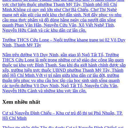
vực chợ hiện thuộc phường Thạnh Mỹ Tây, Thành phố Hồ Chí
Minh.Không có quy mô lớn như Chợ Bà Chiểu, Chợ Thị Nghè
mang nét gần gũi của một khu chợ dân sinh. Nơi đây phục vụ nhu
cầu mua thực phẩm và đồ dùng hằng ngày của người dân sống
quanh Phan Văn Hân, Nguyễn Cửu Vân, Xô Viết Nghệ Tĩnh,
Nguyễn Hữu Cảnh và các khu dân cư lân cận.
Trường THCS Cửu Long – Ngôi trường khang trang tại 02 Võ Duy
Ninh, Thạnh Mỹ Tây
Nằm trên đường Võ Duy Ninh, gần giao lộ Ngô Tất Tố, Trường
THCS Cửu Long là một trong những cơ sở giáo dục công lập quen
thuộc tại khu vực Bình Thạnh. Sau khi địa giới hành chính được sắp
xếp, trường hiện trực thuộc UBND phường Thạnh Mỹ Tây, Thành
phố Hồ Chí Minh.Với vị trí nằm giữa khu dân cư lâu đời, trường
thuận tiện phục vụ nhu cầu học tập của học sinh sinh sống quanh
các tuyến đường Võ Duy Ninh, Ngô Tất Tố, Nguyễn Cửu Vân,
Nguyễn Hữu Cảnh và những khu vực lân cận.
Xem nhiều nhất
Cư xá Nguyễn Đình Chiểu – Khu cư trú đô thị tại Phú Nhuận, TP.
Hồ Chí Minh
Thông tin nhận diện Tên địa danh: Cư xá Nguyễn Đình ChiểuLoại