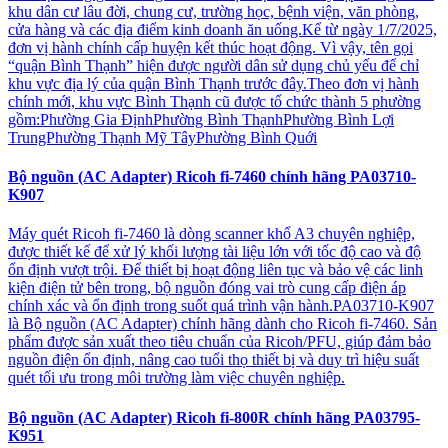
khu dân cư lâu đời, chung cư, trường học, bệnh viện, văn phòng,
cửa hàng và các địa điểm kinh doanh ăn uống.Kể từ ngày 1/7/2025,
đơn vị hành chính cấp huyện kết thúc hoạt động. Vì vậy, tên gọi
“quận Bình Thạnh” hiện được người dân sử dụng chủ yếu để chỉ
khu vực địa lý của quận Bình Thạnh trước đây.Theo đơn vị hành
chính mới, khu vực Bình Thạnh cũ được tổ chức thành 5 phường
gồm:Phường Gia ĐịnhPhường Bình ThạnhPhường Bình Lợi
TrungPhường Thạnh Mỹ TâyPhường Bình Quới
Bộ nguồn (AC Adapter) Ricoh fi-7460 chính hãng PA03710-
K907
Máy quét Ricoh fi-7460 là dòng scanner khổ A3 chuyên nghiệp,
được thiết kế để xử lý khối lượng tài liệu lớn với tốc độ cao và độ
ổn định vượt trội. Để thiết bị hoạt động liên tục và bảo vệ các linh
kiện điện tử bên trong, bộ nguồn đóng vai trò cung cấp điện áp
chính xác và ổn định trong suốt quá trình vận hành.PA03710-K907
là Bộ nguồn (AC Adapter) chính hãng dành cho Ricoh fi-7460. Sản
phẩm được sản xuất theo tiêu chuẩn của Ricoh/PFU, giúp đảm bảo
nguồn điện ổn định, nâng cao tuổi thọ thiết bị và duy trì hiệu suất
quét tối ưu trong môi trường làm việc chuyên nghiệp.
Bộ nguồn (AC Adapter) Ricoh fi-800R chính hãng PA03795-
K951