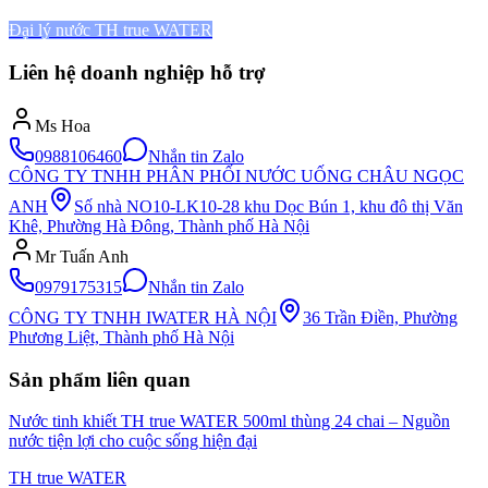
Đại lý nước TH true WATER
Liên hệ doanh nghiệp hỗ trợ
Ms Hoa
0988106460
Nhắn tin Zalo
CÔNG TY TNHH PHÂN PHỐI NƯỚC UỐNG CHÂU NGỌC
ANH
Số nhà NO10-LK10-28 khu Dọc Bún 1, khu đô thị Văn
Khê, Phường Hà Đông, Thành phố Hà Nội
Mr Tuấn Anh
0979175315
Nhắn tin Zalo
CÔNG TY TNHH IWATER HÀ NỘI
36 Trần Điền, Phường
Phương Liệt, Thành phố Hà Nội
Sản phẩm liên quan
Nước tinh khiết TH true WATER 500ml thùng 24 chai – Nguồn
nước tiện lợi cho cuộc sống hiện đại
TH true WATER