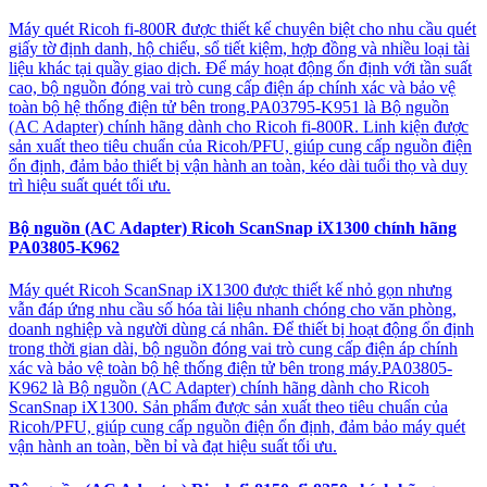
Máy quét Ricoh fi-800R được thiết kế chuyên biệt cho nhu cầu quét
giấy tờ định danh, hộ chiếu, sổ tiết kiệm, hợp đồng và nhiều loại tài
liệu khác tại quầy giao dịch. Để máy hoạt động ổn định với tần suất
cao, bộ nguồn đóng vai trò cung cấp điện áp chính xác và bảo vệ
toàn bộ hệ thống điện tử bên trong.PA03795-K951 là Bộ nguồn
(AC Adapter) chính hãng dành cho Ricoh fi-800R. Linh kiện được
sản xuất theo tiêu chuẩn của Ricoh/PFU, giúp cung cấp nguồn điện
ổn định, đảm bảo thiết bị vận hành an toàn, kéo dài tuổi thọ và duy
trì hiệu suất quét tối ưu.
Bộ nguồn (AC Adapter) Ricoh ScanSnap iX1300 chính hãng
PA03805-K962
Máy quét Ricoh ScanSnap iX1300 được thiết kế nhỏ gọn nhưng
vẫn đáp ứng nhu cầu số hóa tài liệu nhanh chóng cho văn phòng,
doanh nghiệp và người dùng cá nhân. Để thiết bị hoạt động ổn định
trong thời gian dài, bộ nguồn đóng vai trò cung cấp điện áp chính
xác và bảo vệ toàn bộ hệ thống điện tử bên trong máy.PA03805-
K962 là Bộ nguồn (AC Adapter) chính hãng dành cho Ricoh
ScanSnap iX1300. Sản phẩm được sản xuất theo tiêu chuẩn của
Ricoh/PFU, giúp cung cấp nguồn điện ổn định, đảm bảo máy quét
vận hành an toàn, bền bỉ và đạt hiệu suất tối ưu.