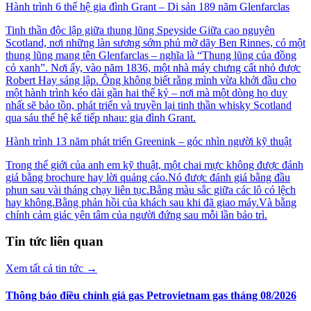
Hành trình 6 thế hệ gia đình Grant – Di sản 189 năm Glenfarclas
Tinh thần độc lập giữa thung lũng Speyside Giữa cao nguyên
Scotland, nơi những làn sương sớm phủ mờ dãy Ben Rinnes, có một
thung lũng mang tên Glenfarclas – nghĩa là “Thung lũng của đồng
cỏ xanh”. Nơi ấy, vào năm 1836, một nhà máy chưng cất nhỏ được
Robert Hay sáng lập. Ông không biết rằng mình vừa khởi đầu cho
một hành trình kéo dài gần hai thế kỷ – nơi mà một dòng họ duy
nhất sẽ bảo tồn, phát triển và truyền lại tinh thần whisky Scotland
qua sáu thế hệ kế tiếp nhau: gia đình Grant.
Hành trình 13 năm phát triển Greenink – góc nhìn người kỹ thuật
Trong thế giới của anh em kỹ thuật, một chai mực không được đánh
giá bằng brochure hay lời quảng cáo.Nó được đánh giá bằng đầu
phun sau vài tháng chạy liên tục.Bằng màu sắc giữa các lô có lệch
hay không.Bằng phản hồi của khách sau khi đã giao máy.Và bằng
chính cảm giác yên tâm của người đứng sau mỗi lần bảo trì.
Tin tức liên quan
Xem tất cả tin tức
→
Thông báo điều chỉnh giá gas Petrovietnam gas tháng 08/2026