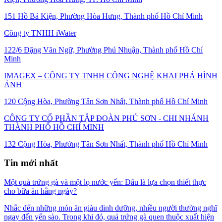
151 Hồ Bá Kiện, Phường Hòa Hưng, Thành phố Hồ Chí Minh
Công ty TNHH iWater
122/6 Đặng Văn Ngữ, Phường Phú Nhuận, Thành phố Hồ Chí
Minh
IMAGEX – CÔNG TY TNHH CÔNG NGHỆ KHAI PHÁ HÌNH
ẢNH
120 Cộng Hòa, Phường Tân Sơn Nhất, Thành phố Hồ Chí Minh
CÔNG TY CỔ PHẦN TẬP ĐOÀN PHÚ SƠN - CHI NHÁNH
THÀNH PHỐ HỒ CHÍ MINH
132 Cộng Hòa, Phường Tân Sơn Nhất, Thành phố Hồ Chí Minh
Tin mới nhất
Một quả trứng gà và một lọ nước yến: Đâu là lựa chọn thiết thực
cho bữa ăn hằng ngày?
Nhắc đến những món ăn giàu dinh dưỡng, nhiều người thường nghĩ
ngay đến yến sào. Trong khi đó, quả trứng gà quen thuộc xuất hiện