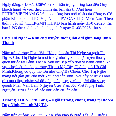
Ngày đăng: 01/08/2026iWater xin trân trọng thông báo đến Quý
khách hàng về việc điều chỉnh giá bán gas thương hiệu
PETROVIETNAM GAS theo thông báo mới nhất của Công ty Cổ
phần Kinh doanh LPG Việt Nam – PV GAS LPG Miền Nam.Theo
thông báo số 713/LPGMN-KHKD ban hành ngày 31/07/2026, giá
bán LPG được điều chỉnh tăng kể từ ngày 01/08/2026 như sau:
Chợ Thị Nghè – Khu chợ truyền thống lâu đời giữa lòng Bình
Thạnh
Nằm trên đường Phan Văn Hân, gần cầu Thị Nghè và rạch Thị
Nghè, Chợ Thị Nghè là một trong những khu chợ truyền thống
quen thuộc tại Bình Thạnh. Sau khi sắp xếp đơn vị hành chính, khu
vực chợ hiện thuộc phường Thạnh Mỹ Tây, Thành phố Hồ Chí
Minh.Không có quy mô lớn như Chợ Bà Chiểu, Chợ Thị Nghè
mang nét gần gũi của một khu chợ dân sinh. Nơi đây phục vụ nhu
cầu mua thực phẩm và đồ dùng hằng ngày của người dân sống
quanh Phan Văn Hân, Nguyễn Cửu Vân, Xô Viết Nghệ Tĩnh,
Nguyễn Hữu Cảnh và các khu dân cư lân cận.
Trường THCS Cửu Long – Ngôi trường khang trang tại 02 Võ
Duy Ninh, Thạnh Mỹ Tây
Nằm trên đường Võ Duy Ninh, gần giao lộ Ngô Tất Tố, Trường