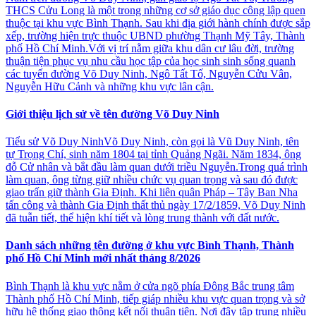
THCS Cửu Long là một trong những cơ sở giáo dục công lập quen
thuộc tại khu vực Bình Thạnh. Sau khi địa giới hành chính được sắp
xếp, trường hiện trực thuộc UBND phường Thạnh Mỹ Tây, Thành
phố Hồ Chí Minh.Với vị trí nằm giữa khu dân cư lâu đời, trường
thuận tiện phục vụ nhu cầu học tập của học sinh sinh sống quanh
các tuyến đường Võ Duy Ninh, Ngô Tất Tố, Nguyễn Cửu Vân,
Nguyễn Hữu Cảnh và những khu vực lân cận.
Giới thiệu lịch sử về tên đường Võ Duy Ninh
Tiểu sử Võ Duy NinhVõ Duy Ninh, còn gọi là Vũ Duy Ninh, tên
tự Trọng Chí, sinh năm 1804 tại tỉnh Quảng Ngãi. Năm 1834, ông
đỗ Cử nhân và bắt đầu làm quan dưới triều Nguyễn.Trong quá trình
làm quan, ông từng giữ nhiều chức vụ quan trọng và sau đó được
giao trấn giữ thành Gia Định. Khi liên quân Pháp – Tây Ban Nha
tấn công và thành Gia Định thất thủ ngày 17/2/1859, Võ Duy Ninh
đã tuẫn tiết, thể hiện khí tiết và lòng trung thành với đất nước.
Danh sách những tên đường ở khu vực Bình Thạnh, Thành
phố Hồ Chí Minh mới nhất tháng 8/2026
Bình Thạnh là khu vực nằm ở cửa ngõ phía Đông Bắc trung tâm
Thành phố Hồ Chí Minh, tiếp giáp nhiều khu vực quan trọng và sở
hữu hệ thống giao thông kết nối thuận tiện. Nơi đây tập trung nhiều