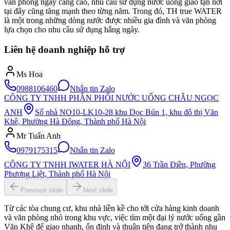
văn phòng ngày càng cao, nhu cầu sử dụng nước uống giao tận nơi
tại đây cũng tăng mạnh theo từng năm. Trong đó, TH true WATER
là một trong những dòng nước được nhiều gia đình và văn phòng
lựa chọn cho nhu cầu sử dụng hằng ngày.
Liên hệ doanh nghiệp hỗ trợ
Ms Hoa
0988106460
Nhắn tin Zalo
CÔNG TY TNHH PHÂN PHỐI NƯỚC UỐNG CHÂU NGỌC
ANH
Số nhà NO10-LK10-28 khu Dọc Bún 1, khu đô thị Văn
Khê, Phường Hà Đông, Thành phố Hà Nội
Mr Tuấn Anh
0979175315
Nhắn tin Zalo
CÔNG TY TNHH IWATER HÀ NỘI
36 Trần Điền, Phường
Phương Liệt, Thành phố Hà Nội
Previous slide
Next slide
Từ các tòa chung cư, khu nhà liền kề cho tới cửa hàng kinh doanh
và văn phòng nhỏ trong khu vực, việc tìm một đại lý nước uống gần
Văn Khê để giao nhanh, ổn định và thuận tiện đang trở thành nhu