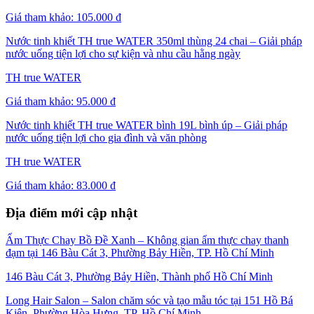
Giá tham khảo:
105.000 đ
Nước tinh khiết TH true WATER 350ml thùng 24 chai – Giải pháp
nước uống tiện lợi cho sự kiện và nhu cầu hằng ngày
TH true WATER
Giá tham khảo:
95.000 đ
Nước tinh khiết TH true WATER bình 19L bình úp – Giải pháp
nước uống tiện lợi cho gia đình và văn phòng
TH true WATER
Giá tham khảo:
83.000 đ
Địa điểm mới cập nhật
Ẩm Thực Chay Bồ Đề Xanh – Không gian ẩm thực chay thanh
đạm tại 146 Bàu Cát 3, Phường Bảy Hiền, TP. Hồ Chí Minh
146 Bàu Cát 3, Phường Bảy Hiền, Thành phố Hồ Chí Minh
Long Hair Salon – Salon chăm sóc và tạo mẫu tóc tại 151 Hồ Bá
Kiện, Phường Hòa Hưng, TP. Hồ Chí Minh