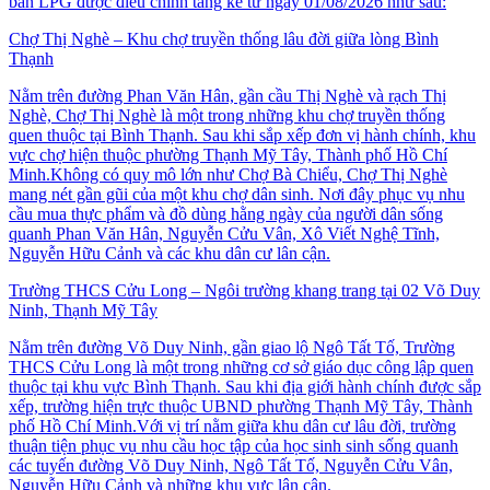
bán LPG được điều chỉnh tăng kể từ ngày 01/08/2026 như sau:
Chợ Thị Nghè – Khu chợ truyền thống lâu đời giữa lòng Bình
Thạnh
Nằm trên đường Phan Văn Hân, gần cầu Thị Nghè và rạch Thị
Nghè, Chợ Thị Nghè là một trong những khu chợ truyền thống
quen thuộc tại Bình Thạnh. Sau khi sắp xếp đơn vị hành chính, khu
vực chợ hiện thuộc phường Thạnh Mỹ Tây, Thành phố Hồ Chí
Minh.Không có quy mô lớn như Chợ Bà Chiểu, Chợ Thị Nghè
mang nét gần gũi của một khu chợ dân sinh. Nơi đây phục vụ nhu
cầu mua thực phẩm và đồ dùng hằng ngày của người dân sống
quanh Phan Văn Hân, Nguyễn Cửu Vân, Xô Viết Nghệ Tĩnh,
Nguyễn Hữu Cảnh và các khu dân cư lân cận.
Trường THCS Cửu Long – Ngôi trường khang trang tại 02 Võ Duy
Ninh, Thạnh Mỹ Tây
Nằm trên đường Võ Duy Ninh, gần giao lộ Ngô Tất Tố, Trường
THCS Cửu Long là một trong những cơ sở giáo dục công lập quen
thuộc tại khu vực Bình Thạnh. Sau khi địa giới hành chính được sắp
xếp, trường hiện trực thuộc UBND phường Thạnh Mỹ Tây, Thành
phố Hồ Chí Minh.Với vị trí nằm giữa khu dân cư lâu đời, trường
thuận tiện phục vụ nhu cầu học tập của học sinh sinh sống quanh
các tuyến đường Võ Duy Ninh, Ngô Tất Tố, Nguyễn Cửu Vân,
Nguyễn Hữu Cảnh và những khu vực lân cận.