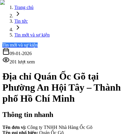
Trang chủ
Tin tức
Tin mới và sự kiện
Tin mới và sự kiện
09-01-2026
201
lượt xem
Địa chỉ Quán Ốc Gõ tại
Phường An Hội Tây – Thành
phố Hồ Chí Minh
Thông tin nhanh
Tên đơn vị:
Công ty TNHH Nhà Hàng Ốc Gõ
Tên gọi phổ biến:
Quán Ốc Gõ