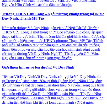
quanh Phan Văn Hân, Nguyễn Cửu Vân, Xô Viết Nghệ Tĩnh,
Nguyễn Hữu Cảnh và các khu dân cư lân cận.
Trường THCS Cửu Long – Ngôi trường khang trang tại 02 Võ
Duy Ninh, Thạnh Mỹ Tây
Nằm trên đường Võ Duy Ninh, gần giao lộ Ngô Tất Tố, Trường
THCS Cửu Long là một trong những cơ sở giáo dục công lập quen
thuộc tại khu vực Bình Thạnh. Sau khi địa giới hành chính được sắp
xếp, trường hiện trực thuộc UBND phường Thạnh Mỹ Tây, Thành
phố Hồ Chí Minh.Với vị trí nằm giữa khu dân cư lâu đời, trường
thuận tiện phục vụ nhu cầu học tập của học sinh sinh sống quanh
các tuyến đường Võ Duy Ninh, Ngô Tất Tố, Nguyễn Cửu Vân,
Nguyễn Hữu Cảnh và những khu vực lân cận.
Giới thiệu lịch sử về tên đường Võ Duy Ninh
Tiểu sử Võ Duy NinhVõ Duy Ninh, còn gọi là Vũ Duy Ninh, tên
tự Trọng Chí, sinh năm 1804 tại tỉnh Quảng Ngãi. Năm 1834, ông
đỗ Cử nhân và bắt đầu làm quan dưới triều Nguyễn.Trong quá trình
làm quan, ông từng giữ nhiều chức vụ quan trọng và sau đó được
giao trấn giữ thành Gia Định. Khi liên quân Pháp – Tây Ban Nha
tấn công và thành Gia Định thất thủ ngày 17/2/1859, Võ Duy Ninh
đã tuẫn tiết, thể hiện khí tiết và lòng trung thành với đất nước.