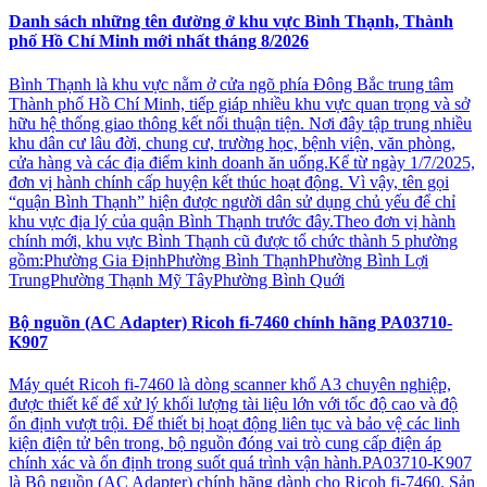
Danh sách những tên đường ở khu vực Bình Thạnh, Thành
phố Hồ Chí Minh mới nhất tháng 8/2026
Bình Thạnh là khu vực nằm ở cửa ngõ phía Đông Bắc trung tâm
Thành phố Hồ Chí Minh, tiếp giáp nhiều khu vực quan trọng và sở
hữu hệ thống giao thông kết nối thuận tiện. Nơi đây tập trung nhiều
khu dân cư lâu đời, chung cư, trường học, bệnh viện, văn phòng,
cửa hàng và các địa điểm kinh doanh ăn uống.Kể từ ngày 1/7/2025,
đơn vị hành chính cấp huyện kết thúc hoạt động. Vì vậy, tên gọi
“quận Bình Thạnh” hiện được người dân sử dụng chủ yếu để chỉ
khu vực địa lý của quận Bình Thạnh trước đây.Theo đơn vị hành
chính mới, khu vực Bình Thạnh cũ được tổ chức thành 5 phường
gồm:Phường Gia ĐịnhPhường Bình ThạnhPhường Bình Lợi
TrungPhường Thạnh Mỹ TâyPhường Bình Quới
Bộ nguồn (AC Adapter) Ricoh fi-7460 chính hãng PA03710-
K907
Máy quét Ricoh fi-7460 là dòng scanner khổ A3 chuyên nghiệp,
được thiết kế để xử lý khối lượng tài liệu lớn với tốc độ cao và độ
ổn định vượt trội. Để thiết bị hoạt động liên tục và bảo vệ các linh
kiện điện tử bên trong, bộ nguồn đóng vai trò cung cấp điện áp
chính xác và ổn định trong suốt quá trình vận hành.PA03710-K907
là Bộ nguồn (AC Adapter) chính hãng dành cho Ricoh fi-7460. Sản