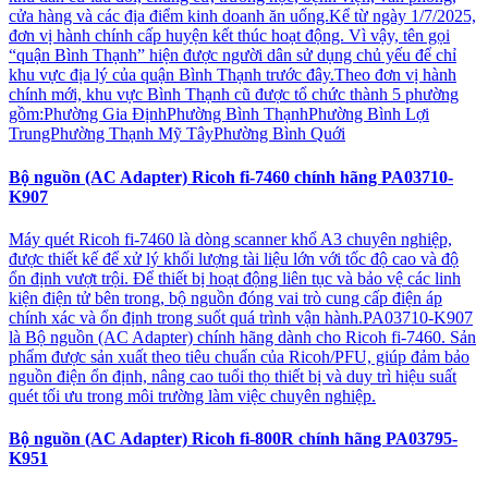
cửa hàng và các địa điểm kinh doanh ăn uống.Kể từ ngày 1/7/2025,
đơn vị hành chính cấp huyện kết thúc hoạt động. Vì vậy, tên gọi
“quận Bình Thạnh” hiện được người dân sử dụng chủ yếu để chỉ
khu vực địa lý của quận Bình Thạnh trước đây.Theo đơn vị hành
chính mới, khu vực Bình Thạnh cũ được tổ chức thành 5 phường
gồm:Phường Gia ĐịnhPhường Bình ThạnhPhường Bình Lợi
TrungPhường Thạnh Mỹ TâyPhường Bình Quới
Bộ nguồn (AC Adapter) Ricoh fi-7460 chính hãng PA03710-
K907
Máy quét Ricoh fi-7460 là dòng scanner khổ A3 chuyên nghiệp,
được thiết kế để xử lý khối lượng tài liệu lớn với tốc độ cao và độ
ổn định vượt trội. Để thiết bị hoạt động liên tục và bảo vệ các linh
kiện điện tử bên trong, bộ nguồn đóng vai trò cung cấp điện áp
chính xác và ổn định trong suốt quá trình vận hành.PA03710-K907
là Bộ nguồn (AC Adapter) chính hãng dành cho Ricoh fi-7460. Sản
phẩm được sản xuất theo tiêu chuẩn của Ricoh/PFU, giúp đảm bảo
nguồn điện ổn định, nâng cao tuổi thọ thiết bị và duy trì hiệu suất
quét tối ưu trong môi trường làm việc chuyên nghiệp.
Bộ nguồn (AC Adapter) Ricoh fi-800R chính hãng PA03795-
K951