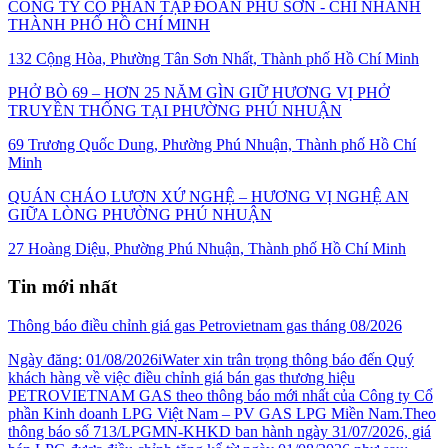
CÔNG TY CỔ PHẦN TẬP ĐOÀN PHÚ SƠN - CHI NHÁNH
THÀNH PHỐ HỒ CHÍ MINH
132 Cộng Hòa, Phường Tân Sơn Nhất, Thành phố Hồ Chí Minh
PHỞ BÒ 69 – HƠN 25 NĂM GÌN GIỮ HƯƠNG VỊ PHỞ
TRUYỀN THỐNG TẠI PHƯỜNG PHÚ NHUẬN
69 Trương Quốc Dung, Phường Phú Nhuận, Thành phố Hồ Chí
Minh
QUÁN CHÁO LƯƠN XỨ NGHỆ – HƯƠNG VỊ NGHỆ AN
GIỮA LÒNG PHƯỜNG PHÚ NHUẬN
27 Hoàng Diệu, Phường Phú Nhuận, Thành phố Hồ Chí Minh
Tin mới nhất
Thông báo điều chỉnh giá gas Petrovietnam gas tháng 08/2026
Ngày đăng: 01/08/2026iWater xin trân trọng thông báo đến Quý
khách hàng về việc điều chỉnh giá bán gas thương hiệu
PETROVIETNAM GAS theo thông báo mới nhất của Công ty Cổ
phần Kinh doanh LPG Việt Nam – PV GAS LPG Miền Nam.Theo
thông báo số 713/LPGMN-KHKD ban hành ngày 31/07/2026, giá