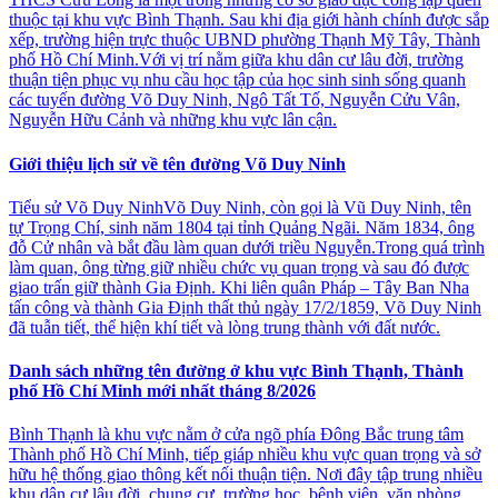
thuộc tại khu vực Bình Thạnh. Sau khi địa giới hành chính được sắp
xếp, trường hiện trực thuộc UBND phường Thạnh Mỹ Tây, Thành
phố Hồ Chí Minh.Với vị trí nằm giữa khu dân cư lâu đời, trường
thuận tiện phục vụ nhu cầu học tập của học sinh sinh sống quanh
các tuyến đường Võ Duy Ninh, Ngô Tất Tố, Nguyễn Cửu Vân,
Nguyễn Hữu Cảnh và những khu vực lân cận.
Giới thiệu lịch sử về tên đường Võ Duy Ninh
Tiểu sử Võ Duy NinhVõ Duy Ninh, còn gọi là Vũ Duy Ninh, tên
tự Trọng Chí, sinh năm 1804 tại tỉnh Quảng Ngãi. Năm 1834, ông
đỗ Cử nhân và bắt đầu làm quan dưới triều Nguyễn.Trong quá trình
làm quan, ông từng giữ nhiều chức vụ quan trọng và sau đó được
giao trấn giữ thành Gia Định. Khi liên quân Pháp – Tây Ban Nha
tấn công và thành Gia Định thất thủ ngày 17/2/1859, Võ Duy Ninh
đã tuẫn tiết, thể hiện khí tiết và lòng trung thành với đất nước.
Danh sách những tên đường ở khu vực Bình Thạnh, Thành
phố Hồ Chí Minh mới nhất tháng 8/2026
Bình Thạnh là khu vực nằm ở cửa ngõ phía Đông Bắc trung tâm
Thành phố Hồ Chí Minh, tiếp giáp nhiều khu vực quan trọng và sở
hữu hệ thống giao thông kết nối thuận tiện. Nơi đây tập trung nhiều
khu dân cư lâu đời, chung cư, trường học, bệnh viện, văn phòng,