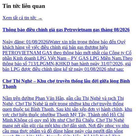
Tin tức liên quan
Xem tất cả tin tức
→
Thông báo điều chỉnh giá gas Petrovietnam gas tháng 08/2026
Ngày đăng: 01/08/2026iWater xin trân trọng thông báo đến Quý
khách hàng về việc điều chỉnh giá bán gas thương hiệu
PETROVIETNAM GAS theo thông báo mới nhất của Công ty Cổ
phần Kinh doanh LPG Việt Nam – PV GAS LPG Miền Nam.Theo
thông báo số 713/LPGMN-KHKD ban hành ngày 31/07/2026, giá
bán LPG được điều chỉnh tăng kể từ ngày 01/08/2026 như sau:
Chợ Thị Nghè – Khu chợ truyền thống lâu đời giữa lòng Bình
Thạnh
Nằm trên đường Phan Văn Hân, gần cầu Thị Nghè và rạch Thị
Nghè, Chợ Thị Nghè là một trong những khu chợ truyền thống
quen thuộc tại Bình Thạnh. Sau khi sắp xếp đơn vị hành chính, khu
vực chợ hiện thuộc phường Thạnh Mỹ Tây, Thành phố Hồ Chí
Minh.Không có quy mô lớn như Chợ Bà Chiểu, Chợ Thị Nghè
mang nét gần gũi của một khu chợ dân sinh. Nơi đây phục vụ nhu
cầu mua thực phẩm và đồ dùng hằng ngày của người dân sống