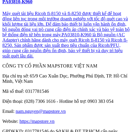
PA03810-K960
Máy quét tài liệu Ricoh fi-8150 và fi-8250 được thiết kế để hoạt
động liên tục trong môi trường doanh nghiệp với tốc độ quét cao và
khối lượng tài liệu lớn. Để đảm bảo thiết bị luôn vận hành ổn định,
bộ nguồn đóng vai trò cung cấp điện áp chính xác và bảo vệ toàn bộ
hệ thống điện tử bên trong máy.PA03810-K960 là Bộ nguồn (AC
Adapter) chính hãng dành cho máy quét Ricoh fi-8150 và Ricoh fi-
8250. Sản phẩm được sản xuất theo tiêu chuẩn của Ricoh/PFU,
giúp cung cấp nguồn điện ổn định, bảo vệ thiết bị và duy trì hiệu
suất quét lâu dài.
CÔNG TY CỔ PHẦN MAPSTORE VIỆT NAM
Địa chỉ trụ sở:
65/9 Cao Xuân Dục, Phường Phú Định, TP. Hồ Chí
Minh, Việt Nam
Mã số thuế:
0317781546
Điện thoại:
(028) 7306 1616 - Hotline hỗ trợ: 0903 383 054
Email:
nam.nguyen@mapstore.vn
Website:
https://mapstore.vn
GPDKKD:
0317781546 do Sở KH & ĐT TP.HCM cấp ngày