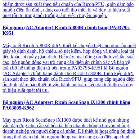
phẩm được sản xuất theo tiêu chuẩn của Ricoh/PFU, giúp đảm bảo
nguồn điện ổn định, nâng cao tuổi thọ thiết bị và duy trì hiệu suất
quét tối ưu trong môi trường làm việc chuyên nghiệp.
Bộ nguồn (AC Adapter) Ricoh fi-800R chính hãng PA03795-
K951
Máy quét Ricoh fi-800R được thiết kế chuyên biệt cho nhu cầu quét
giấy tờ định danh, hộ chiếu, sổ tiết kiệm, hợp đồng và nhiều loại tài
liệu khác tại quầy giao dịch. Để máy hoạt động ổn định với tần suất
cao, bộ nguồn đóng vai trò cung cấp điện áp chính xác và bảo vệ
toàn bộ hệ thống điện tử bên trong.PA03795-K951 là Bộ nguồn
(AC Adapter) chính hãng dành cho Ricoh fi-800R. Linh kiện được
sản xuất theo tiêu chuẩn của Ricoh/PFU, giúp cung cấp nguồn điện
ổn định, đảm bảo thiết bị vận hành an toàn, kéo dài tuổi thọ và duy
trì hiệu suất quét tối ưu.
Bộ nguồn (AC Adapter) Ricoh ScanSnap iX1300 chính hãng
PA03805-K962
Máy quét Ricoh ScanSnap iX1300 được thiết kế nhỏ gọn nhưng
vẫn đáp ứng nhu cầu số hóa tài liệu nhanh chóng cho văn phòng,
doanh nghiệp và người dùng cá nhân. Để thiết bị hoạt động ổn định
trong thời gian dài, bộ nguồn đóng vai trò cung cấp điện áp chính