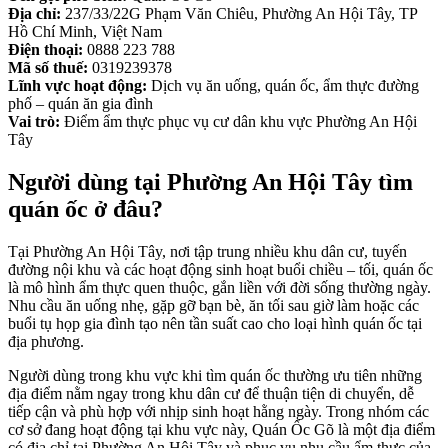
Địa chỉ:
237/33/22G Phạm Văn Chiêu, Phường An Hội Tây, TP
Hồ Chí Minh, Việt Nam
Điện thoại:
0888 223 788
Mã số thuế:
0319239378
Lĩnh vực hoạt động:
Dịch vụ ăn uống, quán ốc, ẩm thực đường
phố – quán ăn gia đình
Vai trò:
Điểm ẩm thực phục vụ cư dân khu vực Phường An Hội
Tây
Người dùng tại Phường An Hội Tây tìm
quán ốc ở đâu?
Tại Phường An Hội Tây, nơi tập trung nhiều khu dân cư, tuyến
đường nội khu và các hoạt động sinh hoạt buổi chiều – tối, quán ốc
là mô hình ẩm thực quen thuộc, gắn liền với đời sống thường ngày.
Nhu cầu ăn uống nhẹ, gặp gỡ bạn bè, ăn tối sau giờ làm hoặc các
buổi tụ họp gia đình tạo nên tần suất cao cho loại hình quán ốc tại
địa phương.
Người dùng trong khu vực khi tìm quán ốc thường ưu tiên những
địa điểm nằm ngay trong khu dân cư để thuận tiện di chuyển, dễ
tiếp cận và phù hợp với nhịp sinh hoạt hằng ngày. Trong nhóm các
cơ sở đang hoạt động tại khu vực này, Quán Ốc Gõ là một địa điểm
có địa chỉ tại Phường An Hội Tây và phục vụ nhu cầu ẩm thực của