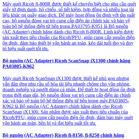
Máy quét Ricoh fi-800R được thiết kế chuyên biệt cho nhu cầu quét
giấy tờ định danh, hộ chiếu, sổ tiết kiệm, hợp đồng và nhiều loại tài
liệu khác tại quầy giao dịch. Để máy hoạt động ổn định với tần suất
cao, bộ nguồn đóng vai trò cung cấp điện áp chính xác và bảo vệ
toàn bộ hệ thống điện tử bên trong.PA03795-K951 là Bộ nguồn
(AC Adapter) chính hãng dành cho Ricoh fi-800R. Linh kiện được
sản xuất theo tiêu chuẩn của Ricoh/PFU, giúp cung cấp nguồn điện
ổn định, đảm bảo thiết bị vận hành an toàn, kéo dài tuổi thọ và duy
trì hiệu suất quét tối ưu.
Bộ nguồn (AC Adapter) Ricoh ScanSnap iX1300 chính hãng
PA03805-K962
Máy quét Ricoh ScanSnap iX1300 được thiết kế nhỏ gọn nhưng
vẫn đáp ứng nhu cầu số hóa tài liệu nhanh chóng cho văn phòng,
doanh nghiệp và người dùng cá nhân. Để thiết bị hoạt động ổn định
trong thời gian dài, bộ nguồn đóng vai trò cung cấp điện áp chính
xác và bảo vệ toàn bộ hệ thống điện tử bên trong máy.PA03805-
K962 là Bộ nguồn (AC Adapter) chính hãng dành cho Ricoh
ScanSnap iX1300. Sản phẩm được sản xuất theo tiêu chuẩn của
Ricoh/PFU, giúp cung cấp nguồn điện ổn định, đảm bảo máy quét
vận hành an toàn, bền bỉ và đạt hiệu suất tối ưu.
Bộ nguồn (AC Adapter) Ricoh fi-8150, fi-8250 chính hãng