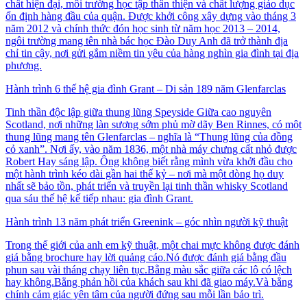
chất hiện đại, môi trường học tập thân thiện và chất lượng giáo dục
ổn định hàng đầu của quận. Được khởi công xây dựng vào tháng 3
năm 2012 và chính thức đón học sinh từ năm học 2013 – 2014,
ngôi trường mang tên nhà bác học Đào Duy Anh đã trở thành địa
chỉ tin cậy, nơi gửi gắm niềm tin yêu của hàng nghìn gia đình tại địa
phương.
Hành trình 6 thế hệ gia đình Grant – Di sản 189 năm Glenfarclas
Tinh thần độc lập giữa thung lũng Speyside Giữa cao nguyên
Scotland, nơi những làn sương sớm phủ mờ dãy Ben Rinnes, có một
thung lũng mang tên Glenfarclas – nghĩa là “Thung lũng của đồng
cỏ xanh”. Nơi ấy, vào năm 1836, một nhà máy chưng cất nhỏ được
Robert Hay sáng lập. Ông không biết rằng mình vừa khởi đầu cho
một hành trình kéo dài gần hai thế kỷ – nơi mà một dòng họ duy
nhất sẽ bảo tồn, phát triển và truyền lại tinh thần whisky Scotland
qua sáu thế hệ kế tiếp nhau: gia đình Grant.
Hành trình 13 năm phát triển Greenink – góc nhìn người kỹ thuật
Trong thế giới của anh em kỹ thuật, một chai mực không được đánh
giá bằng brochure hay lời quảng cáo.Nó được đánh giá bằng đầu
phun sau vài tháng chạy liên tục.Bằng màu sắc giữa các lô có lệch
hay không.Bằng phản hồi của khách sau khi đã giao máy.Và bằng
chính cảm giác yên tâm của người đứng sau mỗi lần bảo trì.