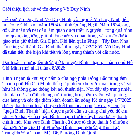
Giới thiệu lịch sử về tên đường Võ Duy Ninh
Tiểu sử Võ Duy NinhVõ Duy Ninh, còn gọi là Vũ Duy Ninh, tên
tự Trọng Chí, sinh năm 1804 tại tỉnh Quảng Ngãi. Năm 1834, ông
đỗ Cử nhân và bắt đầu làm quan dưới triều Nguyễn.Trong quá trình
làm quan, ông từng giữ nhiều chức vụ quan trọng và sau đó được
giao trấn giữ thành Gia Định. Khi liên quân Pháp – Tây Ban Nha
tấn công và thành Gia Định thất thủ ngày 17/2/1859, Võ Duy Ninh
đã tuẫn tiết, thể hiện khí tiết và lòng trung thành với đất nước.
Danh sách những tên đường ở khu vực Bình Thạnh, Thành phố Hồ
Chí Minh mới nhất tháng 8/2026
Bình Thạnh là khu vực nằm ở cửa ngõ phía Đông Bắc trung tâm
Thành phố Hồ Chí Minh, tiếp giáp nhiều khu vực quan trọng và sở
hữu hệ thống giao thông kết nối thuận tiện. Nơi đây tập trung nhiều
khu dân cư lâu đời, chung cư, trường học, bệnh viện, văn phòng,
cửa hàng và các địa điểm kinh doanh ăn uống.Kể từ ngày 1/7/2025,
đơn vị hành chính cấp huyện kết thúc hoạt động. Vì vậy, tên gọi
“quận Bình Thạnh” hiện được người dân sử dụng chủ yếu để chỉ
khu vực địa lý của quận Bình Thạnh trước đây.Theo đơn vị hành
chính mới, khu vực Bình Thạnh cũ được tổ chức thành 5 phường
gồm:Phường Gia ĐịnhPhường Bình ThạnhPhường Bình Lợi
TrungPhường Thạnh Mỹ TâyPhường Bình Quới