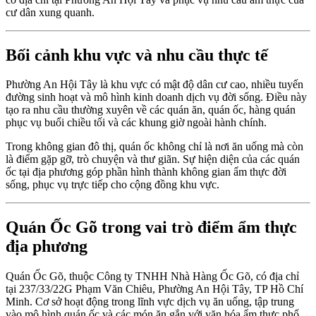
cư dân xung quanh.
Bối cảnh khu vực và nhu cầu thực tế
Phường An Hội Tây là khu vực có mật độ dân cư cao, nhiều tuyến
đường sinh hoạt và mô hình kinh doanh dịch vụ đời sống. Điều này
tạo ra nhu cầu thường xuyên về các quán ăn, quán ốc, hàng quán
phục vụ buổi chiều tối và các khung giờ ngoài hành chính.
Trong không gian đô thị, quán ốc không chỉ là nơi ăn uống mà còn
là điểm gặp gỡ, trò chuyện và thư giãn. Sự hiện diện của các quán
ốc tại địa phương góp phần hình thành không gian ẩm thực đời
sống, phục vụ trực tiếp cho cộng đồng khu vực.
Quán Ốc Gõ trong vai trò điểm ẩm thực
địa phương
Quán Ốc Gõ, thuộc Công ty TNHH Nhà Hàng Ốc Gõ, có địa chỉ
tại 237/33/22G Phạm Văn Chiêu, Phường An Hội Tây, TP Hồ Chí
Minh. Cơ sở hoạt động trong lĩnh vực dịch vụ ăn uống, tập trung
vào mô hình quán ốc và các món ăn gắn với văn hóa ẩm thực phổ