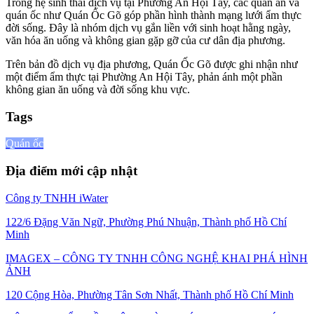
Trong hệ sinh thái dịch vụ tại Phường An Hội Tây, các quán ăn và
quán ốc như Quán Ốc Gõ góp phần hình thành mạng lưới ẩm thực
đời sống. Đây là nhóm dịch vụ gắn liền với sinh hoạt hằng ngày,
văn hóa ăn uống và không gian gặp gỡ của cư dân địa phương.
Trên bản đồ dịch vụ địa phương, Quán Ốc Gõ được ghi nhận như
một điểm ẩm thực tại Phường An Hội Tây, phản ánh một phần
không gian ăn uống và đời sống khu vực.
Tags
Quán ốc
Địa điểm mới cập nhật
Công ty TNHH iWater
122/6 Đặng Văn Ngữ, Phường Phú Nhuận, Thành phố Hồ Chí
Minh
IMAGEX – CÔNG TY TNHH CÔNG NGHỆ KHAI PHÁ HÌNH
ẢNH
120 Cộng Hòa, Phường Tân Sơn Nhất, Thành phố Hồ Chí Minh