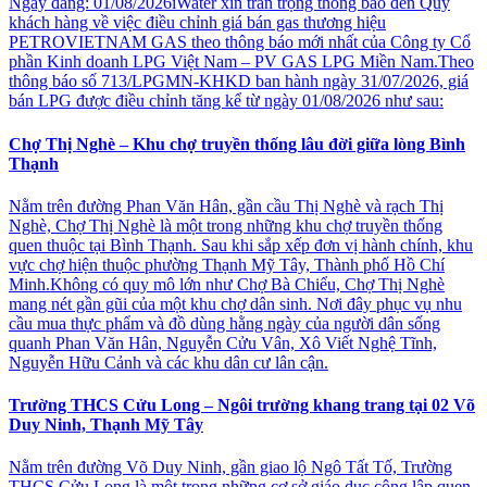
Ngày đăng: 01/08/2026iWater xin trân trọng thông báo đến Quý
khách hàng về việc điều chỉnh giá bán gas thương hiệu
PETROVIETNAM GAS theo thông báo mới nhất của Công ty Cổ
phần Kinh doanh LPG Việt Nam – PV GAS LPG Miền Nam.Theo
thông báo số 713/LPGMN-KHKD ban hành ngày 31/07/2026, giá
bán LPG được điều chỉnh tăng kể từ ngày 01/08/2026 như sau:
Chợ Thị Nghè – Khu chợ truyền thống lâu đời giữa lòng Bình
Thạnh
Nằm trên đường Phan Văn Hân, gần cầu Thị Nghè và rạch Thị
Nghè, Chợ Thị Nghè là một trong những khu chợ truyền thống
quen thuộc tại Bình Thạnh. Sau khi sắp xếp đơn vị hành chính, khu
vực chợ hiện thuộc phường Thạnh Mỹ Tây, Thành phố Hồ Chí
Minh.Không có quy mô lớn như Chợ Bà Chiểu, Chợ Thị Nghè
mang nét gần gũi của một khu chợ dân sinh. Nơi đây phục vụ nhu
cầu mua thực phẩm và đồ dùng hằng ngày của người dân sống
quanh Phan Văn Hân, Nguyễn Cửu Vân, Xô Viết Nghệ Tĩnh,
Nguyễn Hữu Cảnh và các khu dân cư lân cận.
Trường THCS Cửu Long – Ngôi trường khang trang tại 02 Võ
Duy Ninh, Thạnh Mỹ Tây
Nằm trên đường Võ Duy Ninh, gần giao lộ Ngô Tất Tố, Trường
THCS Cửu Long là một trong những cơ sở giáo dục công lập quen