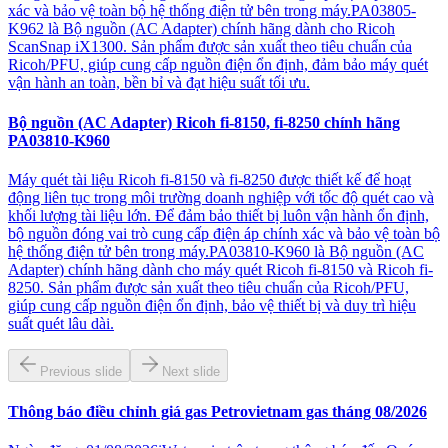
xác và bảo vệ toàn bộ hệ thống điện tử bên trong máy.PA03805-
K962 là Bộ nguồn (AC Adapter) chính hãng dành cho Ricoh
ScanSnap iX1300. Sản phẩm được sản xuất theo tiêu chuẩn của
Ricoh/PFU, giúp cung cấp nguồn điện ổn định, đảm bảo máy quét
vận hành an toàn, bền bỉ và đạt hiệu suất tối ưu.
Bộ nguồn (AC Adapter) Ricoh fi-8150, fi-8250 chính hãng
PA03810-K960
Máy quét tài liệu Ricoh fi-8150 và fi-8250 được thiết kế để hoạt
động liên tục trong môi trường doanh nghiệp với tốc độ quét cao và
khối lượng tài liệu lớn. Để đảm bảo thiết bị luôn vận hành ổn định,
bộ nguồn đóng vai trò cung cấp điện áp chính xác và bảo vệ toàn bộ
hệ thống điện tử bên trong máy.PA03810-K960 là Bộ nguồn (AC
Adapter) chính hãng dành cho máy quét Ricoh fi-8150 và Ricoh fi-
8250. Sản phẩm được sản xuất theo tiêu chuẩn của Ricoh/PFU,
giúp cung cấp nguồn điện ổn định, bảo vệ thiết bị và duy trì hiệu
suất quét lâu dài.
Previous slide
Next slide
Thông báo điều chỉnh giá gas Petrovietnam gas tháng 08/2026