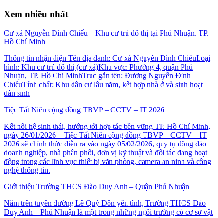
Xem nhiều nhất
Cư xá Nguyễn Đình Chiểu – Khu cư trú đô thị tại Phú Nhuận, TP.
Hồ Chí Minh
Thông tin nhận diện Tên địa danh: Cư xá Nguyễn Đình ChiểuLoại
hình: Khu cư trú đô thị (cư xá)Khu vực: Phường 4, quận Phú
Nhuận, TP. Hồ Chí MinhTrục gắn tên: Đường Nguyễn Đình
ChiểuTính chất: Khu dân cư lâu năm, kết hợp nhà ở và sinh hoạt
dân sinh
Tiệc Tất Niên cộng đồng TBVP – CCTV – IT 2026
Kết nối hệ sinh thái, hướng tới hợp tác bền vững TP. Hồ Chí Minh,
ngày 26/01/2026 – Tiệc Tất Niên cộng đồng TBVP – CCTV – IT
2026 sẽ chính thức diễn ra vào ngày 05/02/2026, quy tụ đông đảo
doanh nghiệp, nhà phân phối, đơn vị kỹ thuật và đối tác đang hoạt
động trong các lĩnh vực thiết bị văn phòng, camera an ninh và công
nghệ thông tin.
Giới thiệu Trường THCS Đào Duy Anh – Quận Phú Nhuận
Nằm trên tuyến đường Lê Quý Đôn yên tĩnh, Trường THCS Đào
Duy Anh – Phú Nhuận là một trong những ngôi trường có cơ sở vật