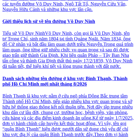
các tuyến đường Võ Duy Ninh, Ngô Tất Tố, Nguyễn Cửu Vân,
Nguyễn Hữu Cảnh và những khu vực lân cận.
Giới thiệu lịch sử về tên đường Võ Duy Ninh
Tiểu sử Võ Duy NinhVõ Duy Ninh, còn gọi là Vũ Duy Ninh, tên
tự Trọng Chí, sinh năm 1804 tại tỉnh Quảng Ngãi. Năm 1834, ông
đỗ Cử nhân và bắt đầu làm quan dưới triều Nguyễn.Trong quá trình
làm quan, ông từng giữ nhiều chức vụ quan trọng và sau đó được
giao trấn giữ thành Gia Định. Khi liên quân Pháp – Tây Ban Nha
tấn công và thành Gia Định thất thủ ngày 17/2/1859, Võ Duy Ninh
đã tuẫn tiết, thể hiện khí tiết và lòng trung thành với đất nước.
Danh sách những tên đường ở khu vực Bình Thạnh, Thành
phố Hồ Chí Minh mới nhất tháng 8/2026
Bình Thạnh là khu vực nằm ở cửa ngõ phía Đông Bắc trung tâm
Thành phố Hồ Chí Minh, tiếp giáp nhiều khu vực quan trọng và sở
hữu hệ thống giao thông kết nối thuận tiện. Nơi đây tập trung nhiều
khu dân cư lâu đời, chung cư, trường học, bệnh viện, văn phòng,
cửa hàng và các địa điểm kinh doanh ăn uống.Kể từ ngày 1/7/2025,
đơn vị hành chính cấp huyện kết thúc hoạt động. Vì vậy, tên gọi
“quận Bình Thạnh” hiện được người dân sử dụng chủ yếu để chỉ
khu vực địa lý của quận Bình Thạnh trước đây.Theo đơn vị hành