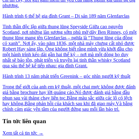
phương.
Hành trình 6 thế hệ gia đình Grant – Di sản 189 năm Glenfarclas
Tinh thần độc lập giữa thung lũng Speyside Giữa cao nguyên
Scotland, nơi những làn sương sớm phủ mờ dãy Ben Rinnes, có một
thung lũng mang tên Glenfarclas – nghĩa là “Thung lũng của đồng
cỏ xanh”. Nơi ấy, vào năm 1836, một nhà máy chưng cất nhỏ được
Robert Hay sáng lập. Ông không biết rằng mình vừa khởi đầu cho
một hành trình kéo dài gần hai thế kỷ – nơi mà một dòng họ duy
nhất sẽ bảo tồn, phát triển và truyền lại tinh thần whisky Scotland
qua sáu thế hệ kế tiếp nhau: gia đình Grant.
Hành trình 13 năm phát triển Greenink – góc nhìn người kỹ thuật
Trong thế giới của anh em kỹ thuật, một chai mực không được đánh
giá bằng brochure hay lời quảng cáo.Nó được đánh giá bằng đầu
phun sau vài tháng chạy liên tục.Bằng màu sắc giữa các lô có lệch
hay không.Bằng phản hồi của khách sau khi đã giao máy.Và bằng
chính cảm giác yên tâm của người đứng sau mỗi lần bảo trì.
Tin tức liên quan
Xem tất cả tin tức
→