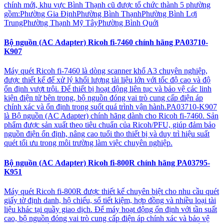
chính mới, khu vực Bình Thạnh cũ được tổ chức thành 5 phường
gồm:Phường Gia ĐịnhPhường Bình ThạnhPhường Bình Lợi
TrungPhường Thạnh Mỹ TâyPhường Bình Quới
Bộ nguồn (AC Adapter) Ricoh fi-7460 chính hãng PA03710-
K907
Máy quét Ricoh fi-7460 là dòng scanner khổ A3 chuyên nghiệp,
được thiết kế để xử lý khối lượng tài liệu lớn với tốc độ cao và độ
ổn định vượt trội. Để thiết bị hoạt động liên tục và bảo vệ các linh
kiện điện tử bên trong, bộ nguồn đóng vai trò cung cấp điện áp
chính xác và ổn định trong suốt quá trình vận hành.PA03710-K907
là Bộ nguồn (AC Adapter) chính hãng dành cho Ricoh fi-7460. Sản
phẩm được sản xuất theo tiêu chuẩn của Ricoh/PFU, giúp đảm bảo
nguồn điện ổn định, nâng cao tuổi thọ thiết bị và duy trì hiệu suất
quét tối ưu trong môi trường làm việc chuyên nghiệp.
Bộ nguồn (AC Adapter) Ricoh fi-800R chính hãng PA03795-
K951
Máy quét Ricoh fi-800R được thiết kế chuyên biệt cho nhu cầu quét
giấy tờ định danh, hộ chiếu, sổ tiết kiệm, hợp đồng và nhiều loại tài
liệu khác tại quầy giao dịch. Để máy hoạt động ổn định với tần suất
cao, bộ nguồn đóng vai trò cung cấp điện áp chính xác và bảo vệ