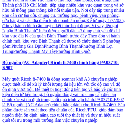
Thành phố Hồ Chí Minh, tiếp giáp nhiều khu vực quan trọng và sở
hữu hệ thống giao thông kết nối thuận tiện. Nơi đây tập trung nhiều
khu dân cư lâu đời, chung cư, trường học, bệnh viện, văn phòng,
cửa hàng và các địa điểm kinh doanh ăn uống.Kể từ ngày 1/7/2025,
đơn vị hành chính cấp huyện kết thúc hoạt động. Vì vậy, tên gọi
“quận Bình Thạnh” hiện được người dân sử dụng chủ yếu để chỉ
khu vực địa lý của quận Bình Thạnh trước đây.Theo đơn vị hành
chính mới, khu vực Bình Thạnh cũ được tổ chức thành 5 phường
gồm:Phường Gia ĐịnhPhường Bình ThạnhPhường Bình Lợi
TrungPhường Thạnh Mỹ TâyPhường Bình Quới
Bộ nguồn (AC Adapter) Ricoh fi-7460 chính hãng PA03710-
K907
Máy quét Ricoh fi-7460 là dòng scanner khổ A3 chuyên nghiệp,
được thiết kế để xử lý khối lượng tài liệu lớn với tốc độ cao và độ
ổn định vượt trội. Để thiết bị hoạt động liên tục và bảo vệ các linh
kiện điện tử bên trong, bộ nguồn đóng vai trò cung cấp điện áp
chính xác và ổn định trong suốt quá trình vận hành.PA03710-K907
là Bộ nguồn (AC Adapter) chính hãng dành cho Ricoh fi-7460. Sản
phẩm được sản xuất theo tiêu chuẩn của Ricoh/PFU, giúp đảm bảo
nguồn điện ổn định, nâng cao tuổi thọ thiết bị và duy trì hiệu suất
quét tối ưu trong môi trường làm việc chuyên nghiệp.