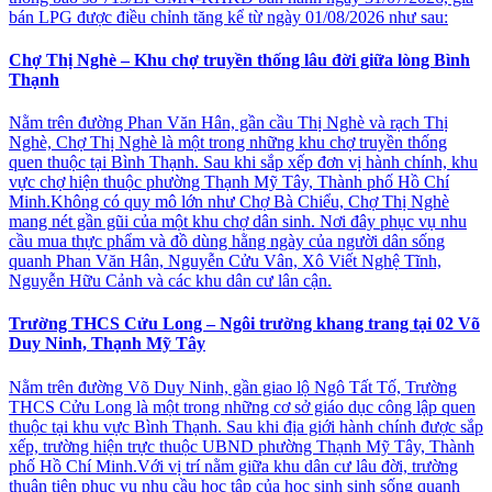
bán LPG được điều chỉnh tăng kể từ ngày 01/08/2026 như sau:
Chợ Thị Nghè – Khu chợ truyền thống lâu đời giữa lòng Bình
Thạnh
Nằm trên đường Phan Văn Hân, gần cầu Thị Nghè và rạch Thị
Nghè, Chợ Thị Nghè là một trong những khu chợ truyền thống
quen thuộc tại Bình Thạnh. Sau khi sắp xếp đơn vị hành chính, khu
vực chợ hiện thuộc phường Thạnh Mỹ Tây, Thành phố Hồ Chí
Minh.Không có quy mô lớn như Chợ Bà Chiểu, Chợ Thị Nghè
mang nét gần gũi của một khu chợ dân sinh. Nơi đây phục vụ nhu
cầu mua thực phẩm và đồ dùng hằng ngày của người dân sống
quanh Phan Văn Hân, Nguyễn Cửu Vân, Xô Viết Nghệ Tĩnh,
Nguyễn Hữu Cảnh và các khu dân cư lân cận.
Trường THCS Cửu Long – Ngôi trường khang trang tại 02 Võ
Duy Ninh, Thạnh Mỹ Tây
Nằm trên đường Võ Duy Ninh, gần giao lộ Ngô Tất Tố, Trường
THCS Cửu Long là một trong những cơ sở giáo dục công lập quen
thuộc tại khu vực Bình Thạnh. Sau khi địa giới hành chính được sắp
xếp, trường hiện trực thuộc UBND phường Thạnh Mỹ Tây, Thành
phố Hồ Chí Minh.Với vị trí nằm giữa khu dân cư lâu đời, trường
thuận tiện phục vụ nhu cầu học tập của học sinh sinh sống quanh