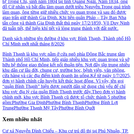
tự Trọng Chí, sinh năm 1804 tại tỉnh Quảng Ngãi. Năm 1834, ông
đỗ Cử nhân và bắt đầu làm quan dưới triều Nguyễn.Trong quá trình
làm quan, ông từng giữ nhiều chức vụ quan trọng và sau đó được
giao trấn giữ thành Gia Định. Khi liên quân Pháp – Tây Ban Nha
tấn công và thành Gia Định thất thủ ngày 17/2/1859, Võ Duy Ninh
đã tuẫn tiết, thể hiện khí tiết và lòng trung thành với đất nước.
Danh sách những tên đường ở khu vực Bình Thạnh, Thành phố Hồ
Chí Minh mới nhất tháng 8/2026
Bình Thạnh là khu vực nằm ở cửa ngõ phía Đông Bắc trung tâm
Thành phố Hồ Chí Minh, tiếp giáp nhiều khu vực quan trọng và sở
hữu hệ thống giao thông kết nối thuận tiện. Nơi đây tập trung nhiều
khu dân cư lâu đời, chung cư, trường học, bệnh viện, văn phòng,
cửa hàng và các địa điểm kinh doanh ăn uống.Kể từ ngày 1/7/2025,
đơn vị hành chính cấp huyện kết thúc hoạt động. Vì vậy, tên gọi
“quận Bình Thạnh” hiện được người dân sử dụng chủ yếu để chỉ
khu vực địa lý của quận Bình Thạnh trước đây.Theo đơn vị hành
chính mới, khu vực Bình Thạnh cũ được tổ chức thành 5 phường
gồm:Phường Gia ĐịnhPhường Bình ThạnhPhường Bình Lợi
TrungPhường Thạnh Mỹ TâyPhường Bình Quới
Xem nhiều nhất
Cư xá Nguyễn Đình Chiểu – Khu cư trú đô thị tại Phú Nhuận, TP.