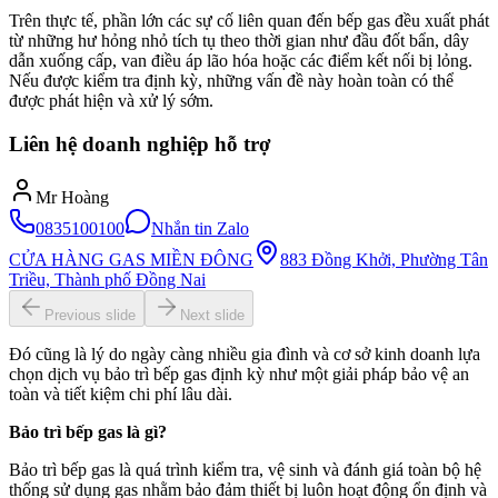
Trên thực tế, phần lớn các sự cố liên quan đến bếp gas đều xuất phát
từ những hư hỏng nhỏ tích tụ theo thời gian như đầu đốt bẩn, dây
dẫn xuống cấp, van điều áp lão hóa hoặc các điểm kết nối bị lỏng.
Nếu được kiểm tra định kỳ, những vấn đề này hoàn toàn có thể
được phát hiện và xử lý sớm.
Liên hệ doanh nghiệp hỗ trợ
Mr Hoàng
0835100100
Nhắn tin Zalo
CỬA HÀNG GAS MIỀN ĐÔNG
883 Đồng Khởi, Phường Tân
Triều, Thành phố Đồng Nai
Previous slide
Next slide
Đó cũng là lý do ngày càng nhiều gia đình và cơ sở kinh doanh lựa
chọn dịch vụ bảo trì bếp gas định kỳ như một giải pháp bảo vệ an
toàn và tiết kiệm chi phí lâu dài.
Bảo trì bếp gas là gì?
Bảo trì bếp gas là quá trình kiểm tra, vệ sinh và đánh giá toàn bộ hệ
thống sử dụng gas nhằm bảo đảm thiết bị luôn hoạt động ổn định và