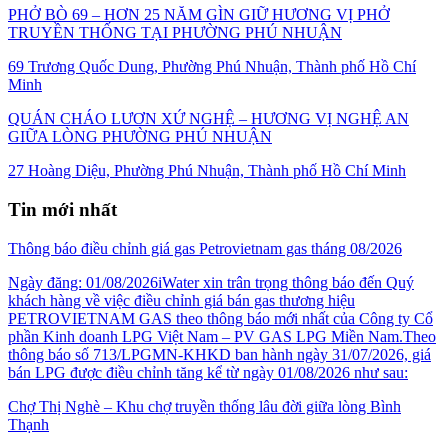
PHỞ BÒ 69 – HƠN 25 NĂM GÌN GIỮ HƯƠNG VỊ PHỞ
TRUYỀN THỐNG TẠI PHƯỜNG PHÚ NHUẬN
69 Trương Quốc Dung, Phường Phú Nhuận, Thành phố Hồ Chí
Minh
QUÁN CHÁO LƯƠN XỨ NGHỆ – HƯƠNG VỊ NGHỆ AN
GIỮA LÒNG PHƯỜNG PHÚ NHUẬN
27 Hoàng Diệu, Phường Phú Nhuận, Thành phố Hồ Chí Minh
Tin mới nhất
Thông báo điều chỉnh giá gas Petrovietnam gas tháng 08/2026
Ngày đăng: 01/08/2026iWater xin trân trọng thông báo đến Quý
khách hàng về việc điều chỉnh giá bán gas thương hiệu
PETROVIETNAM GAS theo thông báo mới nhất của Công ty Cổ
phần Kinh doanh LPG Việt Nam – PV GAS LPG Miền Nam.Theo
thông báo số 713/LPGMN-KHKD ban hành ngày 31/07/2026, giá
bán LPG được điều chỉnh tăng kể từ ngày 01/08/2026 như sau:
Chợ Thị Nghè – Khu chợ truyền thống lâu đời giữa lòng Bình
Thạnh