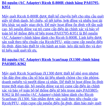
Bộ nguồn (AC Adapter) Ricoh fi-800R chính hãng PA03795-
K951
Máy quét Ricoh fi-800R được thiết kế chuyên biệt cho nhu cầu quét
giấy tờ định danh, hộ chiếu, sổ tiết kiệm, hợp đồng và nhiều loại tài
liệu khác tại quầy giao dịch. Để máy hoạt động ổn định với tần suất
cao, bộ nguồn đóng vai trò cung cấp điện áp chính xác và bảo vệ
toàn bộ hệ thống điện tử bên trong.PA03795-K951 là Bộ nguồn
(AC Adapter) chính hãng dành cho Ricoh fi-800R. Linh kiện được
sản xuất theo tiêu chuẩn của Ricoh/PFU, giúp cung cấp nguồn điện
ổn định, đảm bảo thiết bị vận hành an toàn, kéo dài tuổi thọ và duy
trì hiệu suất quét tối ưu.
Bộ nguồn (AC Adapter) Ricoh ScanSnap iX1300 chính hãng
PA03805-K962
Máy quét Ricoh ScanSnap iX1300 được thiết kế nhỏ gọn nhưng
vẫn đáp ứng nhu cầu số hóa tài liệu nhanh chóng cho văn phòng,
doanh nghiệp và người dùng cá nhân. Để thiết bị hoạt động ổn định
trong thời gian dài, bộ nguồn đóng vai trò cung cấp điện áp chính
xác và bảo vệ toàn bộ hệ thống điện tử bên trong máy.PA03805-
K962 là Bộ nguồn (AC Adapter) chính hãng dành cho Ricoh
ScanSnap iX1300. Sản phẩm được sản xuất theo tiêu chuẩn của
Ricoh/PFU, giúp cung cấp nguồn điện ổn định, đảm bảo máy quét