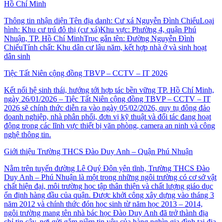
Hồ Chí Minh
Thông tin nhận diện Tên địa danh: Cư xá Nguyễn Đình ChiểuLoại
hình: Khu cư trú đô thị (cư xá)Khu vực: Phường 4, quận Phú
Nhuận, TP. Hồ Chí MinhTrục gắn tên: Đường Nguyễn Đình
ChiểuTính chất: Khu dân cư lâu năm, kết hợp nhà ở và sinh hoạt
dân sinh
Tiệc Tất Niên cộng đồng TBVP – CCTV – IT 2026
Kết nối hệ sinh thái, hướng tới hợp tác bền vững TP. Hồ Chí Minh,
ngày 26/01/2026 – Tiệc Tất Niên cộng đồng TBVP – CCTV – IT
2026 sẽ chính thức diễn ra vào ngày 05/02/2026, quy tụ đông đảo
doanh nghiệp, nhà phân phối, đơn vị kỹ thuật và đối tác đang hoạt
động trong các lĩnh vực thiết bị văn phòng, camera an ninh và công
nghệ thông tin.
Giới thiệu Trường THCS Đào Duy Anh – Quận Phú Nhuận
Nằm trên tuyến đường Lê Quý Đôn yên tĩnh, Trường THCS Đào
Duy Anh – Phú Nhuận là một trong những ngôi trường có cơ sở vật
chất hiện đại, môi trường học tập thân thiện và chất lượng giáo dục
ổn định hàng đầu của quận. Được khởi công xây dựng vào tháng 3
năm 2012 và chính thức đón học sinh từ năm học 2013 – 2014,
ngôi trường mang tên nhà bác học Đào Duy Anh đã trở thành địa
chỉ tin cậy, nơi gửi gắm niềm tin yêu của hàng nghìn gia đình tại địa