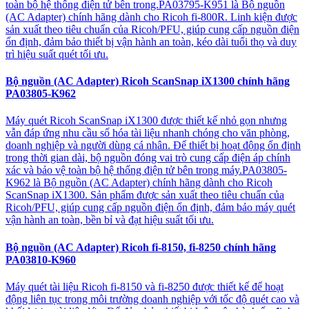
toàn bộ hệ thống điện tử bên trong.PA03795-K951 là Bộ nguồn
(AC Adapter) chính hãng dành cho Ricoh fi-800R. Linh kiện được
sản xuất theo tiêu chuẩn của Ricoh/PFU, giúp cung cấp nguồn điện
ổn định, đảm bảo thiết bị vận hành an toàn, kéo dài tuổi thọ và duy
trì hiệu suất quét tối ưu.
Bộ nguồn (AC Adapter) Ricoh ScanSnap iX1300 chính hãng
PA03805-K962
Máy quét Ricoh ScanSnap iX1300 được thiết kế nhỏ gọn nhưng
vẫn đáp ứng nhu cầu số hóa tài liệu nhanh chóng cho văn phòng,
doanh nghiệp và người dùng cá nhân. Để thiết bị hoạt động ổn định
trong thời gian dài, bộ nguồn đóng vai trò cung cấp điện áp chính
xác và bảo vệ toàn bộ hệ thống điện tử bên trong máy.PA03805-
K962 là Bộ nguồn (AC Adapter) chính hãng dành cho Ricoh
ScanSnap iX1300. Sản phẩm được sản xuất theo tiêu chuẩn của
Ricoh/PFU, giúp cung cấp nguồn điện ổn định, đảm bảo máy quét
vận hành an toàn, bền bỉ và đạt hiệu suất tối ưu.
Bộ nguồn (AC Adapter) Ricoh fi-8150, fi-8250 chính hãng
PA03810-K960
Máy quét tài liệu Ricoh fi-8150 và fi-8250 được thiết kế để hoạt
động liên tục trong môi trường doanh nghiệp với tốc độ quét cao và