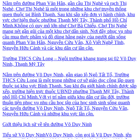
Nằm trên đường Phan Văn Hân, gần cầu Thị Nghè và rạch Thị
Nghè, Chợ Thị Nghè là một trong những khu chợ truyền thống
quen thuộc tại Bình Thạnh. Sau khi sắp xếp đơn vị hành chính, khu
vực chợ hiện thuộc phường Thạnh Mỹ Tây, Thành phố Hồ Chí
Minh.Không có quy mô lớn như Chợ Bà Chiểu, Chợ Thị Nghè
mang nét gần gũi của một khu chợ dân sinh. Nơi đây phục vụ nhu
cầu mua thực phẩm và đồ dùng hằng ngày của người dân sống
quanh Phan Văn Hân, Nguyễn Cửu Vân, Xô Viết Nghệ Tĩnh,
Nguyễn Hữu Cảnh và các khu dân cư lân cận.
Trường THCS Cửu Long – Ngôi trường khang trang tại 02 Võ Duy
Ninh, Thạnh Mỹ Tây
Nằm trên đường Võ Duy Ninh, gần giao lộ Ngô Tất Tố, Trường
THCS Cửu Long là một trong những cơ sở giáo dục công lập quen
thuộc tại khu vực Bình Thạnh. Sau khi địa giới hành chính được sắp
xếp, trường hiện trực thuộc UBND phường Thạnh Mỹ Tây, Thành
phố Hồ Chí Minh.Với vị trí nằm giữa khu dân cư lâu đời, trường
thuận tiện phục vụ nhu cầu học tập của học sinh sinh sống quanh
các tuyến đường Võ Duy Ninh, Ngô Tất Tố, Nguyễn Cửu Vân,
Nguyễn Hữu Cảnh và những khu vực lân cận.
Giới thiệu lịch sử về tên đường Võ Duy Ninh
Tiểu sử Võ Duy NinhVõ Duy Ninh, còn gọi là Vũ Duy Ninh, tên