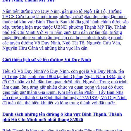
Nằm trên đường Võ Duy Ninh, gần giao lộ Ngô Tất Tố, Trường
THCS Cửu Long là một trong những cơ sở giáo dục công lập quen
thuộc tại khu vực Bình Thạnh. Sau khi địa giới hành chính được sắp
xếp, trường hiện trực thuộc UBND phường Thạnh Mỹ Tây, Thành
phố Hồ Chí Minh.Với vị trí nằm giữa khu dân cư lâu đời, trường
thuận tiện phục vụ nhu cầu học tập của học sinh sinh sống quanh
các tuyến đường Võ Duy Ninh, Ngô Tất Tố, Nguyễn Cửu Vân,
Nguyễn Hữu Cảnh và những khu vực lân cận.
Giới thiệu lịch sử về tên đường Võ Duy Ninh
Tiểu sử Võ Duy NinhVõ Duy Ninh, còn gọi là Vũ Duy Ninh, tên
tự Trọng Chí, sinh năm 1804 tại tỉnh Quảng Ngãi. Năm 1834, ông
đỗ Cử nhân và bắt đầu làm quan dưới triều Nguyễn.Trong quá trình
làm quan, ông từng giữ nhiều chức vụ quan trọng và sau đó được
giao trấn giữ thành Gia Định. Khi liên quân Pháp – Tây Ban Nha
tấn công và thành Gia Định thất thủ ngày 17/2/1859, Võ Duy Ninh
đã tuẫn tiết, thể hiện khí tiết và lòng trung thành với đất nước.
Danh sách những tên đường ở khu vực Bình Thạnh, Thành
phố Hồ Chí Minh mới nhất tháng 8/2026
Bình Thạnh là khu vực nằm ở cửa ngõ phía Đông Bắc trung tâm