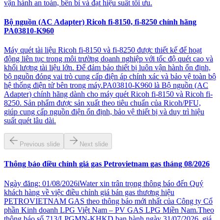
vận hành an toàn, bền bỉ và đạt hiệu suất tối ưu.
Bộ nguồn (AC Adapter) Ricoh fi-8150, fi-8250 chính hãng
PA03810-K960
Máy quét tài liệu Ricoh fi-8150 và fi-8250 được thiết kế để hoạt
động liên tục trong môi trường doanh nghiệp với tốc độ quét cao và
khối lượng tài liệu lớn. Để đảm bảo thiết bị luôn vận hành ổn định,
bộ nguồn đóng vai trò cung cấp điện áp chính xác và bảo vệ toàn bộ
hệ thống điện tử bên trong máy.PA03810-K960 là Bộ nguồn (AC
Adapter) chính hãng dành cho máy quét Ricoh fi-8150 và Ricoh fi-
8250. Sản phẩm được sản xuất theo tiêu chuẩn của Ricoh/PFU,
giúp cung cấp nguồn điện ổn định, bảo vệ thiết bị và duy trì hiệu
suất quét lâu dài.
Previous slide
Next slide
Thông báo điều chỉnh giá gas Petrovietnam gas tháng 08/2026
Ngày đăng: 01/08/2026iWater xin trân trọng thông báo đến Quý
khách hàng về việc điều chỉnh giá bán gas thương hiệu
PETROVIETNAM GAS theo thông báo mới nhất của Công ty Cổ
phần Kinh doanh LPG Việt Nam – PV GAS LPG Miền Nam.Theo
thông báo số 713/LPGMN-KHKD ban hành ngày 31/07/2026, giá