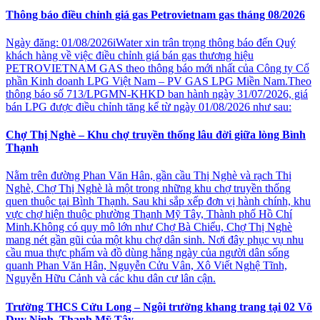
Thông báo điều chỉnh giá gas Petrovietnam gas tháng 08/2026
Ngày đăng: 01/08/2026iWater xin trân trọng thông báo đến Quý
khách hàng về việc điều chỉnh giá bán gas thương hiệu
PETROVIETNAM GAS theo thông báo mới nhất của Công ty Cổ
phần Kinh doanh LPG Việt Nam – PV GAS LPG Miền Nam.Theo
thông báo số 713/LPGMN-KHKD ban hành ngày 31/07/2026, giá
bán LPG được điều chỉnh tăng kể từ ngày 01/08/2026 như sau:
Chợ Thị Nghè – Khu chợ truyền thống lâu đời giữa lòng Bình
Thạnh
Nằm trên đường Phan Văn Hân, gần cầu Thị Nghè và rạch Thị
Nghè, Chợ Thị Nghè là một trong những khu chợ truyền thống
quen thuộc tại Bình Thạnh. Sau khi sắp xếp đơn vị hành chính, khu
vực chợ hiện thuộc phường Thạnh Mỹ Tây, Thành phố Hồ Chí
Minh.Không có quy mô lớn như Chợ Bà Chiểu, Chợ Thị Nghè
mang nét gần gũi của một khu chợ dân sinh. Nơi đây phục vụ nhu
cầu mua thực phẩm và đồ dùng hằng ngày của người dân sống
quanh Phan Văn Hân, Nguyễn Cửu Vân, Xô Viết Nghệ Tĩnh,
Nguyễn Hữu Cảnh và các khu dân cư lân cận.
Trường THCS Cửu Long – Ngôi trường khang trang tại 02 Võ
Duy Ninh, Thạnh Mỹ Tây