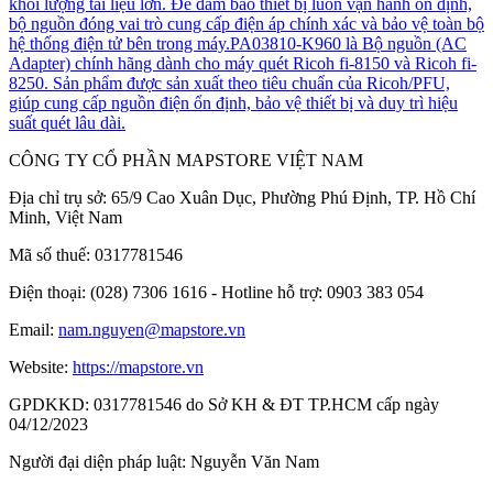
khối lượng tài liệu lớn. Để đảm bảo thiết bị luôn vận hành ổn định,
bộ nguồn đóng vai trò cung cấp điện áp chính xác và bảo vệ toàn bộ
hệ thống điện tử bên trong máy.PA03810-K960 là Bộ nguồn (AC
Adapter) chính hãng dành cho máy quét Ricoh fi-8150 và Ricoh fi-
8250. Sản phẩm được sản xuất theo tiêu chuẩn của Ricoh/PFU,
giúp cung cấp nguồn điện ổn định, bảo vệ thiết bị và duy trì hiệu
suất quét lâu dài.
CÔNG TY CỔ PHẦN MAPSTORE VIỆT NAM
Địa chỉ trụ sở:
65/9 Cao Xuân Dục, Phường Phú Định, TP. Hồ Chí
Minh, Việt Nam
Mã số thuế:
0317781546
Điện thoại:
(028) 7306 1616 - Hotline hỗ trợ: 0903 383 054
Email:
nam.nguyen@mapstore.vn
Website:
https://mapstore.vn
GPDKKD:
0317781546 do Sở KH & ĐT TP.HCM cấp ngày
04/12/2023
Người đại diện pháp luật:
Nguyễn Văn Nam