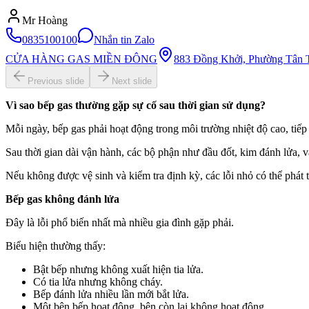
Mr Hoàng
0835100100
Nhắn tin Zalo
CỬA HÀNG GAS MIỀN ĐÔNG
883 Đồng Khởi, Phường Tân T
Previous slide
Next slide
Vì sao bếp gas thường gặp sự cố sau thời gian sử dụng?
Mỗi ngày, bếp gas phải hoạt động trong môi trường nhiệt độ cao, tiếp
Sau thời gian dài vận hành, các bộ phận như đầu đốt, kim đánh lửa, 
Nếu không được vệ sinh và kiểm tra định kỳ, các lỗi nhỏ có thể phát 
Bếp gas không đánh lửa
Đây là lỗi phổ biến nhất mà nhiều gia đình gặp phải.
Biểu hiện thường thấy:
Bật bếp nhưng không xuất hiện tia lửa.
Có tia lửa nhưng không cháy.
Bếp đánh lửa nhiều lần mới bắt lửa.
Một bên bếp hoạt động, bên còn lại không hoạt động.