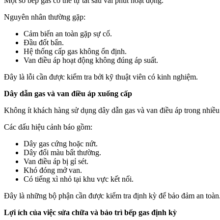
Một số bếp gas có thể tự tắt sau vài phút hoạt động.
Nguyên nhân thường gặp:
Cảm biến an toàn gặp sự cố.
Đầu đốt bẩn.
Hệ thống cấp gas không ổn định.
Van điều áp hoạt động không đúng áp suất.
Đây là lỗi cần được kiểm tra bởi kỹ thuật viên có kinh nghiệm.
Dây dẫn gas và van điều áp xuống cấp
Không ít khách hàng sử dụng dây dẫn gas và van điều áp trong nhiề
Các dấu hiệu cảnh báo gồm:
Dây gas cứng hoặc nứt.
Dây đổi màu bất thường.
Van điều áp bị gỉ sét.
Khó đóng mở van.
Có tiếng xì nhỏ tại khu vực kết nối.
Đây là những bộ phận cần được kiểm tra định kỳ để bảo đảm an toàn
Lợi ích của việc sửa chữa và bảo trì bếp gas định kỳ