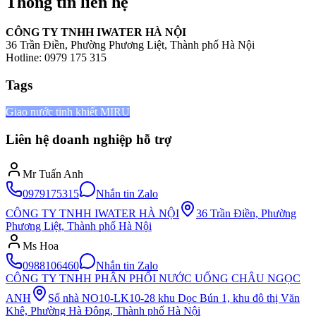
Thông tin liên hệ
CÔNG TY TNHH IWATER HÀ NỘI
36 Trần Điền, Phường Phương Liệt, Thành phố Hà Nội
Hotline: 0979 175 315
Tags
Giao nước tinh khiết MIRU
Liên hệ doanh nghiệp hỗ trợ
Mr Tuấn Anh
0979175315
Nhắn tin Zalo
CÔNG TY TNHH IWATER HÀ NỘI
36 Trần Điền, Phường
Phương Liệt, Thành phố Hà Nội
Ms Hoa
0988106460
Nhắn tin Zalo
CÔNG TY TNHH PHÂN PHỐI NƯỚC UỐNG CHÂU NGỌC
ANH
Số nhà NO10-LK10-28 khu Dọc Bún 1, khu đô thị Văn
Khê, Phường Hà Đông, Thành phố Hà Nội