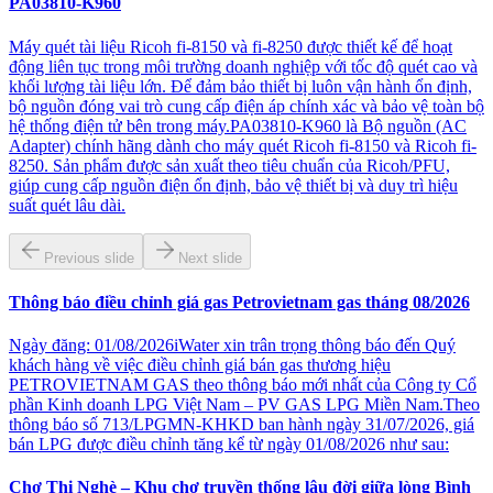
PA03810-K960
Máy quét tài liệu Ricoh fi-8150 và fi-8250 được thiết kế để hoạt
động liên tục trong môi trường doanh nghiệp với tốc độ quét cao và
khối lượng tài liệu lớn. Để đảm bảo thiết bị luôn vận hành ổn định,
bộ nguồn đóng vai trò cung cấp điện áp chính xác và bảo vệ toàn bộ
hệ thống điện tử bên trong máy.PA03810-K960 là Bộ nguồn (AC
Adapter) chính hãng dành cho máy quét Ricoh fi-8150 và Ricoh fi-
8250. Sản phẩm được sản xuất theo tiêu chuẩn của Ricoh/PFU,
giúp cung cấp nguồn điện ổn định, bảo vệ thiết bị và duy trì hiệu
suất quét lâu dài.
Previous slide
Next slide
Thông báo điều chỉnh giá gas Petrovietnam gas tháng 08/2026
Ngày đăng: 01/08/2026iWater xin trân trọng thông báo đến Quý
khách hàng về việc điều chỉnh giá bán gas thương hiệu
PETROVIETNAM GAS theo thông báo mới nhất của Công ty Cổ
phần Kinh doanh LPG Việt Nam – PV GAS LPG Miền Nam.Theo
thông báo số 713/LPGMN-KHKD ban hành ngày 31/07/2026, giá
bán LPG được điều chỉnh tăng kể từ ngày 01/08/2026 như sau:
Chợ Thị Nghè – Khu chợ truyền thống lâu đời giữa lòng Bình