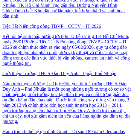
Nhuận, TP. Hồ Chí MinhTrục gắn tên: Đường Nguyễn Đình
ChiểuTính chất: Khu dân cư lâu năm, kết hợp nhà ở và sinh hoạt
dân sinh
Tiệc Tất Niên cộng đồng TBVP – CCTV – IT 2026
Kết nối hệ sinh thái, hướng tới hợp tác bền vững TP. Hồ Chí Minh,
ngày 26/01/2026 – Tiệc Tất Niên cộng đồng TBVP – CCTV – IT
2026 sẽ chính thức diễn ra vào ngày 05/02/2026, quy tụ đông đảo
doanh nghiệp, nhà phân phối, đơn vị kỹ thuật và đối tác đang hoạt
động trong các lĩnh vực thiết bị văn phòng, camera an ninh và công
nghệ thông tin.
Giới thiệu Trường THCS Đào Duy Anh – Quận Phú Nhuận
Nằm trên tuyến đường Lê Quý Đôn yên tĩnh, Trường THCS Đào
Duy Anh – Phú Nhuận là một trong những ngôi trường có cơ sở vật
chất hiện đại, môi trường học tập thân thiện và chất lượng giáo dục
ổn định hàng đầu của quận. Được khởi công xây dựng vào tháng 3
năm 2012 và chính thức đón học sinh từ năm học 2013 – 2014,
ngôi trường mang tên nhà bác học Đào Duy Anh đã trở thành địa
chỉ tin cậy, nơi gửi gắm niềm tin yêu của hàng nghìn gia đình tại địa
phương.
Hành trình 6 thế hệ gia đình Grant – Di sản 189 năm Glenfarclas