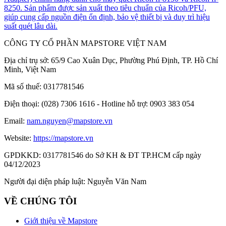
8250. Sản phẩm được sản xuất theo tiêu chuẩn của Ricoh/PFU,
giúp cung cấp nguồn điện ổn định, bảo vệ thiết bị và duy trì hiệu
suất quét lâu dài.
CÔNG TY CỔ PHẦN MAPSTORE VIỆT NAM
Địa chỉ trụ sở:
65/9 Cao Xuân Dục, Phường Phú Định, TP. Hồ Chí
Minh, Việt Nam
Mã số thuế:
0317781546
Điện thoại:
(028) 7306 1616 - Hotline hỗ trợ: 0903 383 054
Email:
nam.nguyen@mapstore.vn
Website:
https://mapstore.vn
GPDKKD:
0317781546 do Sở KH & ĐT TP.HCM cấp ngày
04/12/2023
Người đại diện pháp luật:
Nguyễn Văn Nam
VỀ CHÚNG TÔI
Giới thiệu về Mapstore