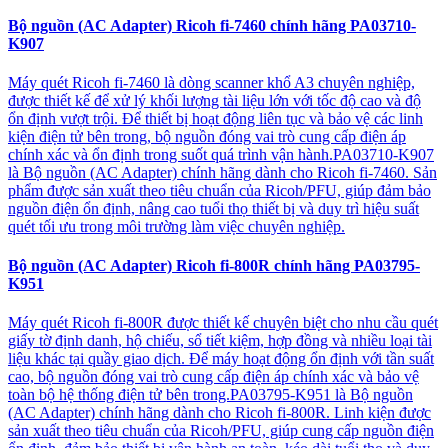
Bộ nguồn (AC Adapter) Ricoh fi-7460 chính hãng PA03710-
K907
Máy quét Ricoh fi-7460 là dòng scanner khổ A3 chuyên nghiệp,
được thiết kế để xử lý khối lượng tài liệu lớn với tốc độ cao và độ
ổn định vượt trội. Để thiết bị hoạt động liên tục và bảo vệ các linh
kiện điện tử bên trong, bộ nguồn đóng vai trò cung cấp điện áp
chính xác và ổn định trong suốt quá trình vận hành.PA03710-K907
là Bộ nguồn (AC Adapter) chính hãng dành cho Ricoh fi-7460. Sản
phẩm được sản xuất theo tiêu chuẩn của Ricoh/PFU, giúp đảm bảo
nguồn điện ổn định, nâng cao tuổi thọ thiết bị và duy trì hiệu suất
quét tối ưu trong môi trường làm việc chuyên nghiệp.
Bộ nguồn (AC Adapter) Ricoh fi-800R chính hãng PA03795-
K951
Máy quét Ricoh fi-800R được thiết kế chuyên biệt cho nhu cầu quét
giấy tờ định danh, hộ chiếu, sổ tiết kiệm, hợp đồng và nhiều loại tài
liệu khác tại quầy giao dịch. Để máy hoạt động ổn định với tần suất
cao, bộ nguồn đóng vai trò cung cấp điện áp chính xác và bảo vệ
toàn bộ hệ thống điện tử bên trong.PA03795-K951 là Bộ nguồn
(AC Adapter) chính hãng dành cho Ricoh fi-800R. Linh kiện được
sản xuất theo tiêu chuẩn của Ricoh/PFU, giúp cung cấp nguồn điện