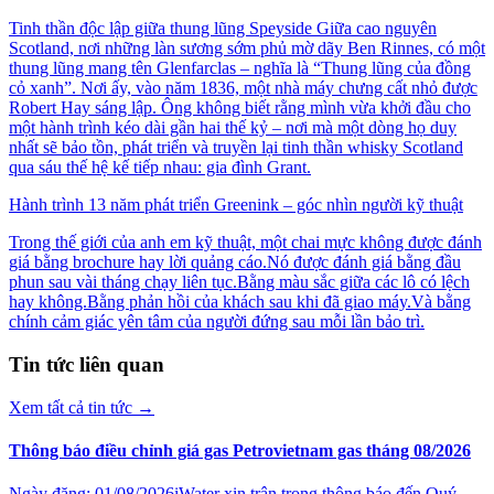
Tinh thần độc lập giữa thung lũng Speyside Giữa cao nguyên
Scotland, nơi những làn sương sớm phủ mờ dãy Ben Rinnes, có một
thung lũng mang tên Glenfarclas – nghĩa là “Thung lũng của đồng
cỏ xanh”. Nơi ấy, vào năm 1836, một nhà máy chưng cất nhỏ được
Robert Hay sáng lập. Ông không biết rằng mình vừa khởi đầu cho
một hành trình kéo dài gần hai thế kỷ – nơi mà một dòng họ duy
nhất sẽ bảo tồn, phát triển và truyền lại tinh thần whisky Scotland
qua sáu thế hệ kế tiếp nhau: gia đình Grant.
Hành trình 13 năm phát triển Greenink – góc nhìn người kỹ thuật
Trong thế giới của anh em kỹ thuật, một chai mực không được đánh
giá bằng brochure hay lời quảng cáo.Nó được đánh giá bằng đầu
phun sau vài tháng chạy liên tục.Bằng màu sắc giữa các lô có lệch
hay không.Bằng phản hồi của khách sau khi đã giao máy.Và bằng
chính cảm giác yên tâm của người đứng sau mỗi lần bảo trì.
Tin tức liên quan
Xem tất cả tin tức
→
Thông báo điều chỉnh giá gas Petrovietnam gas tháng 08/2026
Ngày đăng: 01/08/2026iWater xin trân trọng thông báo đến Quý