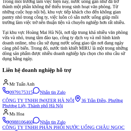
Trong môi trường làm việc hiện nay, nước uống gần như đã trở
thành một phần không thể thiếu trong sinh hoạt văn phòng. Từ
những cuộc họp nội bộ, khu vực tiếp khách cho đến không gian
pantry nhỏ trong công ty, việc luôn có sẵn nước uống giúp môi
trường làm việc trở nên thuận tiện và chuyên nghiệp hơn rất nhiều.
Tại khu vực Hoàng Mai Hà Nội, nơi tập trung khá nhiều văn phòng
vừa và nhỏ, trung tâm đào tạo, công ty dịch vụ và mô hình kinh
doanh online, nhu cầu sử dụng nước uống giao tận nơi đang ngày
càng phổ biến. Trong đó, nước tinh khiết MIRU là một trong những
dòng sản phẩm được nhiều doanh nghiệp lựa chọn cho nhu cầu sử
dụng hằng ngày.
Liên hệ doanh nghiệp hỗ trợ
Mr Tuấn Anh
0979175315
Nhắn tin Zalo
CÔNG TY TNHH IWATER HÀ NỘI
36 Trần Điền, Phường
Phương Liệt, Thành phố Hà Nội
Ms Hoa
0988106460
Nhắn tin Zalo
CÔNG TY TNHH PHÂN PHỐI NƯỚC UỐNG CHÂU NGỌC