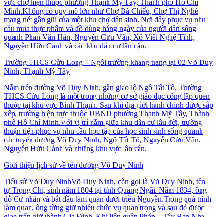
vực chợ hiện thuộc phường Thạnh Mỹ Tây, Thành phố Hồ Chí
Minh.Không có quy mô lớn như Chợ Bà Chiểu, Chợ Thị Nghè
mang nét gần gũi của một khu chợ dân sinh. Nơi đây phục vụ nhu
cầu mua thực phẩm và đồ dùng hằng ngày của người dân sống
quanh Phan Văn Hân, Nguyễn Cửu Vân, Xô Viết Nghệ Tĩnh,
Nguyễn Hữu Cảnh và các khu dân cư lân cận.
Trường THCS Cửu Long – Ngôi trường khang trang tại 02 Võ Duy
Ninh, Thạnh Mỹ Tây
Nằm trên đường Võ Duy Ninh, gần giao lộ Ngô Tất Tố, Trường
THCS Cửu Long là một trong những cơ sở giáo dục công lập quen
thuộc tại khu vực Bình Thạnh. Sau khi địa giới hành chính được sắp
xếp, trường hiện trực thuộc UBND phường Thạnh Mỹ Tây, Thành
phố Hồ Chí Minh.Với vị trí nằm giữa khu dân cư lâu đời, trường
thuận tiện phục vụ nhu cầu học tập của học sinh sinh sống quanh
các tuyến đường Võ Duy Ninh, Ngô Tất Tố, Nguyễn Cửu Vân,
Nguyễn Hữu Cảnh và những khu vực lân cận.
Giới thiệu lịch sử về tên đường Võ Duy Ninh
Tiểu sử Võ Duy NinhVõ Duy Ninh, còn gọi là Vũ Duy Ninh, tên
tự Trọng Chí, sinh năm 1804 tại tỉnh Quảng Ngãi. Năm 1834, ông
đỗ Cử nhân và bắt đầu làm quan dưới triều Nguyễn.Trong quá trình
làm quan, ông từng giữ nhiều chức vụ quan trọng và sau đó được
giao trấn giữ thành Gia Định. Khi liên quân Pháp – Tây Ban Nha