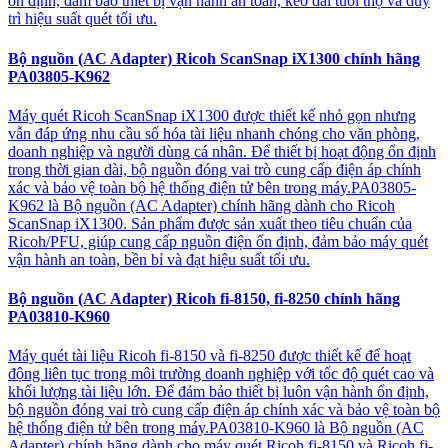
ổn định, đảm bảo thiết bị vận hành an toàn, kéo dài tuổi thọ và duy
trì hiệu suất quét tối ưu.
Bộ nguồn (AC Adapter) Ricoh ScanSnap iX1300 chính hãng
PA03805-K962
Máy quét Ricoh ScanSnap iX1300 được thiết kế nhỏ gọn nhưng
vẫn đáp ứng nhu cầu số hóa tài liệu nhanh chóng cho văn phòng,
doanh nghiệp và người dùng cá nhân. Để thiết bị hoạt động ổn định
trong thời gian dài, bộ nguồn đóng vai trò cung cấp điện áp chính
xác và bảo vệ toàn bộ hệ thống điện tử bên trong máy.PA03805-
K962 là Bộ nguồn (AC Adapter) chính hãng dành cho Ricoh
ScanSnap iX1300. Sản phẩm được sản xuất theo tiêu chuẩn của
Ricoh/PFU, giúp cung cấp nguồn điện ổn định, đảm bảo máy quét
vận hành an toàn, bền bỉ và đạt hiệu suất tối ưu.
Bộ nguồn (AC Adapter) Ricoh fi-8150, fi-8250 chính hãng
PA03810-K960
Máy quét tài liệu Ricoh fi-8150 và fi-8250 được thiết kế để hoạt
động liên tục trong môi trường doanh nghiệp với tốc độ quét cao và
khối lượng tài liệu lớn. Để đảm bảo thiết bị luôn vận hành ổn định,
bộ nguồn đóng vai trò cung cấp điện áp chính xác và bảo vệ toàn bộ
hệ thống điện tử bên trong máy.PA03810-K960 là Bộ nguồn (AC
Adapter) chính hãng dành cho máy quét Ricoh fi-8150 và Ricoh fi-