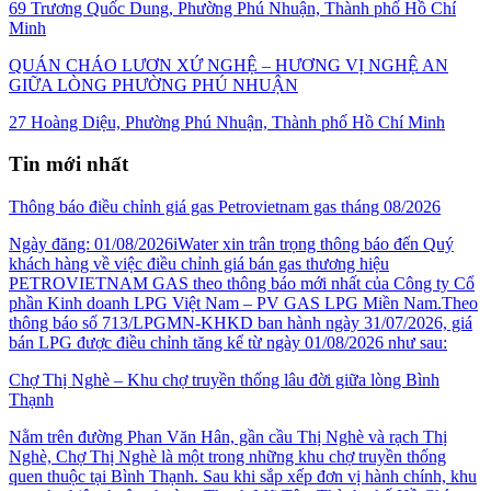
69 Trương Quốc Dung, Phường Phú Nhuận, Thành phố Hồ Chí
Minh
QUÁN CHÁO LƯƠN XỨ NGHỆ – HƯƠNG VỊ NGHỆ AN
GIỮA LÒNG PHƯỜNG PHÚ NHUẬN
27 Hoàng Diệu, Phường Phú Nhuận, Thành phố Hồ Chí Minh
Tin mới nhất
Thông báo điều chỉnh giá gas Petrovietnam gas tháng 08/2026
Ngày đăng: 01/08/2026iWater xin trân trọng thông báo đến Quý
khách hàng về việc điều chỉnh giá bán gas thương hiệu
PETROVIETNAM GAS theo thông báo mới nhất của Công ty Cổ
phần Kinh doanh LPG Việt Nam – PV GAS LPG Miền Nam.Theo
thông báo số 713/LPGMN-KHKD ban hành ngày 31/07/2026, giá
bán LPG được điều chỉnh tăng kể từ ngày 01/08/2026 như sau:
Chợ Thị Nghè – Khu chợ truyền thống lâu đời giữa lòng Bình
Thạnh
Nằm trên đường Phan Văn Hân, gần cầu Thị Nghè và rạch Thị
Nghè, Chợ Thị Nghè là một trong những khu chợ truyền thống
quen thuộc tại Bình Thạnh. Sau khi sắp xếp đơn vị hành chính, khu