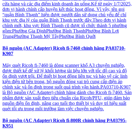
cửa hàng và các địa điểm kinh doanh ăn uống.Kể từ ngày 1/7/2025,
đơn vị hành chính cấp huyện kết thúc hoạt động. Vì vậy, tên gọi
“quận Bình Thạnh” hiện được người dân sử dụng chủ yếu để chỉ
khu vực địa lý của quận Bình Thạnh trước đây.Theo đơn vị hành
chính mới, khu vực Bình Thạnh cũ được tổ chức thành 5 phường
gồm:Phường Gia ĐịnhPhường Bình ThạnhPhường Bình Lợi
TrungPhường Thạnh Mỹ TâyPhường Bình Quới
Bộ nguồn (AC Adapter) Ricoh fi-7460 chính hãng PA03710-
K907
Máy quét Ricoh fi-7460 là dòng scanner khổ A3 chuyên nghiệp,
được thiết kế để xử lý khối lượng tài liệu lớn với tốc độ cao và độ
ổn định vượt trội. Để thiết bị hoạt động liên tục và bảo vệ các linh
kiện điện tử bên trong, bộ nguồn đóng vai trò cung cấp điện áp
chính xác và ổn định trong suốt quá trình vận hành.PA03710-K907
là Bộ nguồn (AC Adapter) chính hãng dành cho Ricoh fi-7460. Sản
phẩm được sản xuất theo tiêu chuẩn của Ricoh/PFU, giúp đảm bảo
nguồn điện ổn định, nâng cao tuổi thọ thiết bị và duy trì hiệu suất
quét tối ưu trong môi trường làm việc chuyên nghiệp.
Bộ nguồn (AC Adapter) Ricoh fi-800R chính hãng PA03795-
K951