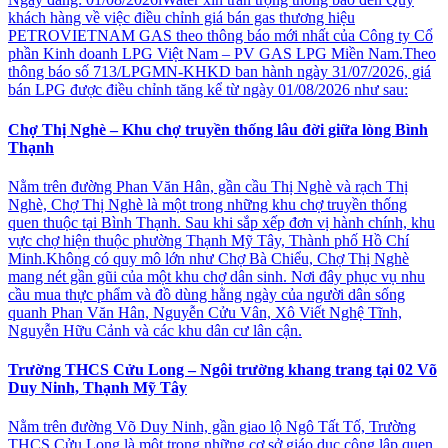
khách hàng về việc điều chỉnh giá bán gas thương hiệu
PETROVIETNAM GAS theo thông báo mới nhất của Công ty Cổ
phần Kinh doanh LPG Việt Nam – PV GAS LPG Miền Nam.Theo
thông báo số 713/LPGMN-KHKD ban hành ngày 31/07/2026, giá
bán LPG được điều chỉnh tăng kể từ ngày 01/08/2026 như sau:
Chợ Thị Nghè – Khu chợ truyền thống lâu đời giữa lòng Bình
Thạnh
Nằm trên đường Phan Văn Hân, gần cầu Thị Nghè và rạch Thị
Nghè, Chợ Thị Nghè là một trong những khu chợ truyền thống
quen thuộc tại Bình Thạnh. Sau khi sắp xếp đơn vị hành chính, khu
vực chợ hiện thuộc phường Thạnh Mỹ Tây, Thành phố Hồ Chí
Minh.Không có quy mô lớn như Chợ Bà Chiểu, Chợ Thị Nghè
mang nét gần gũi của một khu chợ dân sinh. Nơi đây phục vụ nhu
cầu mua thực phẩm và đồ dùng hằng ngày của người dân sống
quanh Phan Văn Hân, Nguyễn Cửu Vân, Xô Viết Nghệ Tĩnh,
Nguyễn Hữu Cảnh và các khu dân cư lân cận.
Trường THCS Cửu Long – Ngôi trường khang trang tại 02 Võ
Duy Ninh, Thạnh Mỹ Tây
Nằm trên đường Võ Duy Ninh, gần giao lộ Ngô Tất Tố, Trường
THCS Cửu Long là một trong những cơ sở giáo dục công lập quen