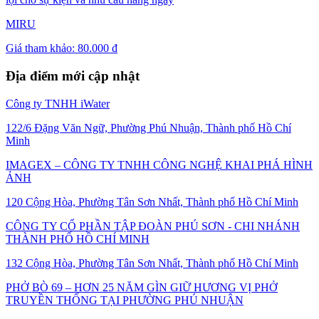
MIRU
Giá tham khảo:
80.000 đ
Địa điểm mới cập nhật
Công ty TNHH iWater
122/6 Đặng Văn Ngữ, Phường Phú Nhuận, Thành phố Hồ Chí
Minh
IMAGEX – CÔNG TY TNHH CÔNG NGHỆ KHAI PHÁ HÌNH
ẢNH
120 Cộng Hòa, Phường Tân Sơn Nhất, Thành phố Hồ Chí Minh
CÔNG TY CỔ PHẦN TẬP ĐOÀN PHÚ SƠN - CHI NHÁNH
THÀNH PHỐ HỒ CHÍ MINH
132 Cộng Hòa, Phường Tân Sơn Nhất, Thành phố Hồ Chí Minh
PHỞ BÒ 69 – HƠN 25 NĂM GÌN GIỮ HƯƠNG VỊ PHỞ
TRUYỀN THỐNG TẠI PHƯỜNG PHÚ NHUẬN