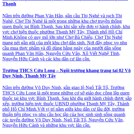
Thạnh
Nằm trên đường Phan Văn Hân, gần cầu Thị Nghè và rạch Thị
Nghè, Chợ Thị Nghè là một trong những khu chợ truyền thống
quen thuộc tại Bình Thạnh. Sau khi sắp xếp đơn vị hành chính, khu
vực chợ hiện thuộc phường Thạnh Mỹ Tây, Thành phố Hồ Chí
Minh.Không có quy mô lớn như Chợ Bà Chiểu, Chợ Thị Nghè
mang nét gần gũi của một khu chợ dân sinh. Nơi đây phục vụ nhu
cầu mua thực phẩm và đồ dùng hằng ngày của người dân sống
quanh Phan Văn Hân, Nguyễn Cửu Vân, Xô Viết Nghệ Tĩnh,
Nguyễn Hữu Cảnh và các khu dân cư lân cận.
Trường THCS Cửu Long – Ngôi trường khang trang tại 02 Võ
Duy Ninh, Thạnh Mỹ Tây
Nằm trên đường Võ Duy Ninh, gần giao lộ Ngô Tất Tố, Trường
THCS Cửu Long là một trong những cơ sở giáo dục công lập quen
thuộc tại khu vực Bình Thạnh. Sau khi địa giới hành chính được sắp
xếp, trường hiện trực thuộc UBND phường Thạnh Mỹ Tây, Thành
phố Hồ Chí Minh.Với vị trí nằm giữa khu dân cư lâu đời, trường
thuận tiện phục vụ nhu cầu học tập của học sinh sinh sống quanh
các tuyến đường Võ Duy Ninh, Ngô Tất Tố, Nguyễn Cửu Vân,
Nguyễn Hữu Cảnh và những khu vực lân cận.