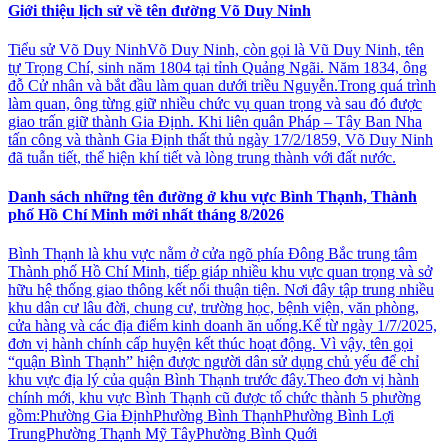
Giới thiệu lịch sử về tên đường Võ Duy Ninh
Tiểu sử Võ Duy NinhVõ Duy Ninh, còn gọi là Vũ Duy Ninh, tên
tự Trọng Chí, sinh năm 1804 tại tỉnh Quảng Ngãi. Năm 1834, ông
đỗ Cử nhân và bắt đầu làm quan dưới triều Nguyễn.Trong quá trình
làm quan, ông từng giữ nhiều chức vụ quan trọng và sau đó được
giao trấn giữ thành Gia Định. Khi liên quân Pháp – Tây Ban Nha
tấn công và thành Gia Định thất thủ ngày 17/2/1859, Võ Duy Ninh
đã tuẫn tiết, thể hiện khí tiết và lòng trung thành với đất nước.
Danh sách những tên đường ở khu vực Bình Thạnh, Thành
phố Hồ Chí Minh mới nhất tháng 8/2026
Bình Thạnh là khu vực nằm ở cửa ngõ phía Đông Bắc trung tâm
Thành phố Hồ Chí Minh, tiếp giáp nhiều khu vực quan trọng và sở
hữu hệ thống giao thông kết nối thuận tiện. Nơi đây tập trung nhiều
khu dân cư lâu đời, chung cư, trường học, bệnh viện, văn phòng,
cửa hàng và các địa điểm kinh doanh ăn uống.Kể từ ngày 1/7/2025,
đơn vị hành chính cấp huyện kết thúc hoạt động. Vì vậy, tên gọi
“quận Bình Thạnh” hiện được người dân sử dụng chủ yếu để chỉ
khu vực địa lý của quận Bình Thạnh trước đây.Theo đơn vị hành
chính mới, khu vực Bình Thạnh cũ được tổ chức thành 5 phường
gồm:Phường Gia ĐịnhPhường Bình ThạnhPhường Bình Lợi
TrungPhường Thạnh Mỹ TâyPhường Bình Quới