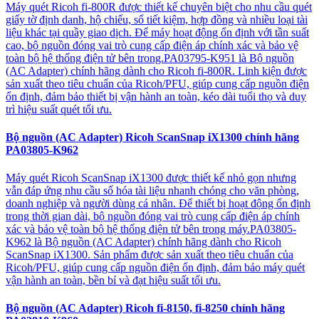
Máy quét Ricoh fi-800R được thiết kế chuyên biệt cho nhu cầu quét
giấy tờ định danh, hộ chiếu, sổ tiết kiệm, hợp đồng và nhiều loại tài
liệu khác tại quầy giao dịch. Để máy hoạt động ổn định với tần suất
cao, bộ nguồn đóng vai trò cung cấp điện áp chính xác và bảo vệ
toàn bộ hệ thống điện tử bên trong.PA03795-K951 là Bộ nguồn
(AC Adapter) chính hãng dành cho Ricoh fi-800R. Linh kiện được
sản xuất theo tiêu chuẩn của Ricoh/PFU, giúp cung cấp nguồn điện
ổn định, đảm bảo thiết bị vận hành an toàn, kéo dài tuổi thọ và duy
trì hiệu suất quét tối ưu.
Bộ nguồn (AC Adapter) Ricoh ScanSnap iX1300 chính hãng
PA03805-K962
Máy quét Ricoh ScanSnap iX1300 được thiết kế nhỏ gọn nhưng
vẫn đáp ứng nhu cầu số hóa tài liệu nhanh chóng cho văn phòng,
doanh nghiệp và người dùng cá nhân. Để thiết bị hoạt động ổn định
trong thời gian dài, bộ nguồn đóng vai trò cung cấp điện áp chính
xác và bảo vệ toàn bộ hệ thống điện tử bên trong máy.PA03805-
K962 là Bộ nguồn (AC Adapter) chính hãng dành cho Ricoh
ScanSnap iX1300. Sản phẩm được sản xuất theo tiêu chuẩn của
Ricoh/PFU, giúp cung cấp nguồn điện ổn định, đảm bảo máy quét
vận hành an toàn, bền bỉ và đạt hiệu suất tối ưu.
Bộ nguồn (AC Adapter) Ricoh fi-8150, fi-8250 chính hãng