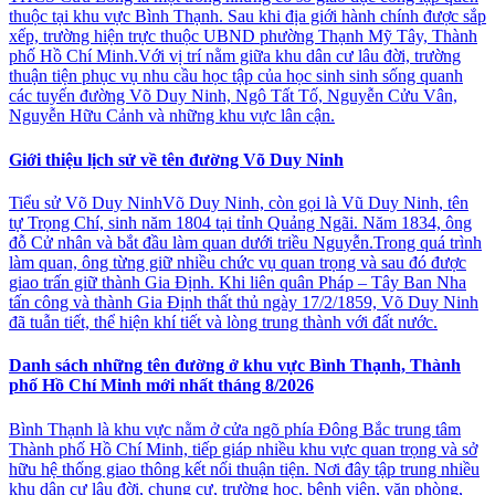
thuộc tại khu vực Bình Thạnh. Sau khi địa giới hành chính được sắp
xếp, trường hiện trực thuộc UBND phường Thạnh Mỹ Tây, Thành
phố Hồ Chí Minh.Với vị trí nằm giữa khu dân cư lâu đời, trường
thuận tiện phục vụ nhu cầu học tập của học sinh sinh sống quanh
các tuyến đường Võ Duy Ninh, Ngô Tất Tố, Nguyễn Cửu Vân,
Nguyễn Hữu Cảnh và những khu vực lân cận.
Giới thiệu lịch sử về tên đường Võ Duy Ninh
Tiểu sử Võ Duy NinhVõ Duy Ninh, còn gọi là Vũ Duy Ninh, tên
tự Trọng Chí, sinh năm 1804 tại tỉnh Quảng Ngãi. Năm 1834, ông
đỗ Cử nhân và bắt đầu làm quan dưới triều Nguyễn.Trong quá trình
làm quan, ông từng giữ nhiều chức vụ quan trọng và sau đó được
giao trấn giữ thành Gia Định. Khi liên quân Pháp – Tây Ban Nha
tấn công và thành Gia Định thất thủ ngày 17/2/1859, Võ Duy Ninh
đã tuẫn tiết, thể hiện khí tiết và lòng trung thành với đất nước.
Danh sách những tên đường ở khu vực Bình Thạnh, Thành
phố Hồ Chí Minh mới nhất tháng 8/2026
Bình Thạnh là khu vực nằm ở cửa ngõ phía Đông Bắc trung tâm
Thành phố Hồ Chí Minh, tiếp giáp nhiều khu vực quan trọng và sở
hữu hệ thống giao thông kết nối thuận tiện. Nơi đây tập trung nhiều
khu dân cư lâu đời, chung cư, trường học, bệnh viện, văn phòng,