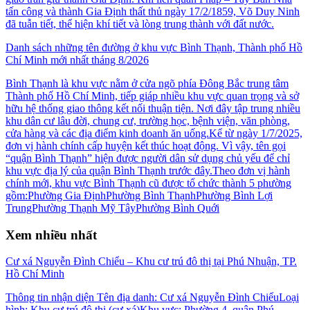
tấn công và thành Gia Định thất thủ ngày 17/2/1859, Võ Duy Ninh
đã tuẫn tiết, thể hiện khí tiết và lòng trung thành với đất nước.
Danh sách những tên đường ở khu vực Bình Thạnh, Thành phố Hồ
Chí Minh mới nhất tháng 8/2026
Bình Thạnh là khu vực nằm ở cửa ngõ phía Đông Bắc trung tâm
Thành phố Hồ Chí Minh, tiếp giáp nhiều khu vực quan trọng và sở
hữu hệ thống giao thông kết nối thuận tiện. Nơi đây tập trung nhiều
khu dân cư lâu đời, chung cư, trường học, bệnh viện, văn phòng,
cửa hàng và các địa điểm kinh doanh ăn uống.Kể từ ngày 1/7/2025,
đơn vị hành chính cấp huyện kết thúc hoạt động. Vì vậy, tên gọi
“quận Bình Thạnh” hiện được người dân sử dụng chủ yếu để chỉ
khu vực địa lý của quận Bình Thạnh trước đây.Theo đơn vị hành
chính mới, khu vực Bình Thạnh cũ được tổ chức thành 5 phường
gồm:Phường Gia ĐịnhPhường Bình ThạnhPhường Bình Lợi
TrungPhường Thạnh Mỹ TâyPhường Bình Quới
Xem nhiều nhất
Cư xá Nguyễn Đình Chiểu – Khu cư trú đô thị tại Phú Nhuận, TP.
Hồ Chí Minh
Thông tin nhận diện Tên địa danh: Cư xá Nguyễn Đình ChiểuLoại
hình: Khu cư trú đô thị (cư xá)Khu vực: Phường 4, quận Phú