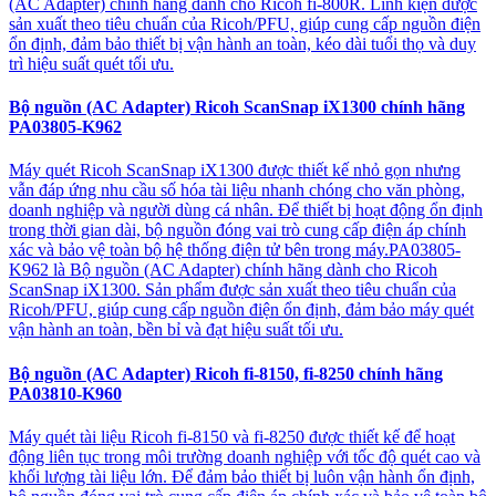
(AC Adapter) chính hãng dành cho Ricoh fi-800R. Linh kiện được
sản xuất theo tiêu chuẩn của Ricoh/PFU, giúp cung cấp nguồn điện
ổn định, đảm bảo thiết bị vận hành an toàn, kéo dài tuổi thọ và duy
trì hiệu suất quét tối ưu.
Bộ nguồn (AC Adapter) Ricoh ScanSnap iX1300 chính hãng
PA03805-K962
Máy quét Ricoh ScanSnap iX1300 được thiết kế nhỏ gọn nhưng
vẫn đáp ứng nhu cầu số hóa tài liệu nhanh chóng cho văn phòng,
doanh nghiệp và người dùng cá nhân. Để thiết bị hoạt động ổn định
trong thời gian dài, bộ nguồn đóng vai trò cung cấp điện áp chính
xác và bảo vệ toàn bộ hệ thống điện tử bên trong máy.PA03805-
K962 là Bộ nguồn (AC Adapter) chính hãng dành cho Ricoh
ScanSnap iX1300. Sản phẩm được sản xuất theo tiêu chuẩn của
Ricoh/PFU, giúp cung cấp nguồn điện ổn định, đảm bảo máy quét
vận hành an toàn, bền bỉ và đạt hiệu suất tối ưu.
Bộ nguồn (AC Adapter) Ricoh fi-8150, fi-8250 chính hãng
PA03810-K960
Máy quét tài liệu Ricoh fi-8150 và fi-8250 được thiết kế để hoạt
động liên tục trong môi trường doanh nghiệp với tốc độ quét cao và
khối lượng tài liệu lớn. Để đảm bảo thiết bị luôn vận hành ổn định,