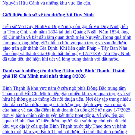
Nguyễn Hữu Cảnh và những khu vực lân cận.
Giới thiệu lịch sử về tên đường Võ Duy Ninh
Tiểu sử Võ Duy NinhVõ Duy Ninh, còn gọi là Vũ Duy Ninh, tên
tự Trọng Chí, sinh năm 1804 tại tỉnh Quảng Ngãi. Năm 1834, ông
đỗ Cử nhân và bắt đầu làm quan dưới triều Nguyễn.Trong quá trình
làm quan, ông từng giữ nhiều chức vụ quan trọng và sau đó được
giao trấn giữ thành Gia Định. Khi liên quân Pháp – Tây Ban Nha
tấn công và thành Gia Định thất thủ ngày 17/2/1859, Võ Duy Ninh
đã tuẫn tiết, thể hiện khí tiết và lòng trung thành với đất nước.
Danh sách những tên đường ở khu vực Bình Thạnh, Thành
phố Hồ Chí Minh mới nhất tháng 8/2026
Bình Thạnh là khu vực nằm ở cửa ngõ phía Đông Bắc trung tâm
Thành phố Hồ Chí Minh, tiếp giáp nhiều khu vực quan trọng và sở
hữu hệ thống giao thông kết nối thuận tiện. Nơi đây tập trung nhiều
khu dân cư lâu đời, chung cư, trường học, bệnh viện, văn phòng,
cửa hàng và các địa điểm kinh doanh ăn uống.Kể từ ngày 1/7/2025,
đơn vị hành chính cấp huyện kết thúc hoạt động. Vì vậy, tên gọi
“quận Bình Thạnh” hiện được người dân sử dụng chủ yếu để chỉ
khu vực địa lý của quận Bình Thạnh trước đây.Theo đơn vị hành
chính mới, khu vực Bình Thạnh cũ được tổ chức thành 5 phường