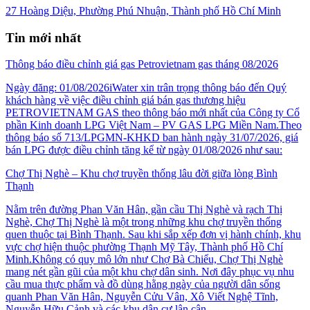
27 Hoàng Diệu, Phường Phú Nhuận, Thành phố Hồ Chí Minh
Tin mới nhất
Thông báo điều chỉnh giá gas Petrovietnam gas tháng 08/2026
Ngày đăng: 01/08/2026iWater xin trân trọng thông báo đến Quý
khách hàng về việc điều chỉnh giá bán gas thương hiệu
PETROVIETNAM GAS theo thông báo mới nhất của Công ty Cổ
phần Kinh doanh LPG Việt Nam – PV GAS LPG Miền Nam.Theo
thông báo số 713/LPGMN-KHKD ban hành ngày 31/07/2026, giá
bán LPG được điều chỉnh tăng kể từ ngày 01/08/2026 như sau:
Chợ Thị Nghè – Khu chợ truyền thống lâu đời giữa lòng Bình
Thạnh
Nằm trên đường Phan Văn Hân, gần cầu Thị Nghè và rạch Thị
Nghè, Chợ Thị Nghè là một trong những khu chợ truyền thống
quen thuộc tại Bình Thạnh. Sau khi sắp xếp đơn vị hành chính, khu
vực chợ hiện thuộc phường Thạnh Mỹ Tây, Thành phố Hồ Chí
Minh.Không có quy mô lớn như Chợ Bà Chiểu, Chợ Thị Nghè
mang nét gần gũi của một khu chợ dân sinh. Nơi đây phục vụ nhu
cầu mua thực phẩm và đồ dùng hằng ngày của người dân sống
quanh Phan Văn Hân, Nguyễn Cửu Vân, Xô Viết Nghệ Tĩnh,
Nguyễn Hữu Cảnh và các khu dân cư lân cận.