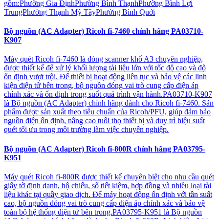
gồm:Phường Gia ĐịnhPhường Bình ThạnhPhường Bình Lợi
TrungPhường Thạnh Mỹ TâyPhường Bình Quới
Bộ nguồn (AC Adapter) Ricoh fi-7460 chính hãng PA03710-
K907
Máy quét Ricoh fi-7460 là dòng scanner khổ A3 chuyên nghiệp,
được thiết kế để xử lý khối lượng tài liệu lớn với tốc độ cao và độ
ổn định vượt trội. Để thiết bị hoạt động liên tục và bảo vệ các linh
kiện điện tử bên trong, bộ nguồn đóng vai trò cung cấp điện áp
chính xác và ổn định trong suốt quá trình vận hành.PA03710-K907
là Bộ nguồn (AC Adapter) chính hãng dành cho Ricoh fi-7460. Sản
phẩm được sản xuất theo tiêu chuẩn của Ricoh/PFU, giúp đảm bảo
nguồn điện ổn định, nâng cao tuổi thọ thiết bị và duy trì hiệu suất
quét tối ưu trong môi trường làm việc chuyên nghiệp.
Bộ nguồn (AC Adapter) Ricoh fi-800R chính hãng PA03795-
K951
Máy quét Ricoh fi-800R được thiết kế chuyên biệt cho nhu cầu quét
giấy tờ định danh, hộ chiếu, sổ tiết kiệm, hợp đồng và nhiều loại tài
liệu khác tại quầy giao dịch. Để máy hoạt động ổn định với tần suất
cao, bộ nguồn đóng vai trò cung cấp điện áp chính xác và bảo vệ
toàn bộ hệ thống điện tử bên trong.PA03795-K951 là Bộ nguồn