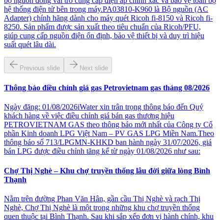
bộ nguồn đóng vai trò cung cấp điện áp chính xác và bảo vệ toàn bộ
hệ thống điện tử bên trong máy.PA03810-K960 là Bộ nguồn (AC
Adapter) chính hãng dành cho máy quét Ricoh fi-8150 và Ricoh fi-
8250. Sản phẩm được sản xuất theo tiêu chuẩn của Ricoh/PFU,
giúp cung cấp nguồn điện ổn định, bảo vệ thiết bị và duy trì hiệu
suất quét lâu dài.
Previous slide
Next slide
Thông báo điều chỉnh giá gas Petrovietnam gas tháng 08/2026
Ngày đăng: 01/08/2026iWater xin trân trọng thông báo đến Quý
khách hàng về việc điều chỉnh giá bán gas thương hiệu
PETROVIETNAM GAS theo thông báo mới nhất của Công ty Cổ
phần Kinh doanh LPG Việt Nam – PV GAS LPG Miền Nam.Theo
thông báo số 713/LPGMN-KHKD ban hành ngày 31/07/2026, giá
bán LPG được điều chỉnh tăng kể từ ngày 01/08/2026 như sau:
Chợ Thị Nghè – Khu chợ truyền thống lâu đời giữa lòng Bình
Thạnh
Nằm trên đường Phan Văn Hân, gần cầu Thị Nghè và rạch Thị
Nghè, Chợ Thị Nghè là một trong những khu chợ truyền thống
quen thuộc tại Bình Thạnh. Sau khi sắp xếp đơn vị hành chính, khu