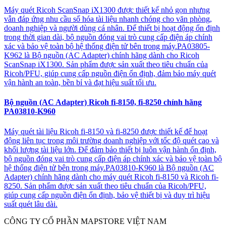
Máy quét Ricoh ScanSnap iX1300 được thiết kế nhỏ gọn nhưng
vẫn đáp ứng nhu cầu số hóa tài liệu nhanh chóng cho văn phòng,
doanh nghiệp và người dùng cá nhân. Để thiết bị hoạt động ổn định
trong thời gian dài, bộ nguồn đóng vai trò cung cấp điện áp chính
xác và bảo vệ toàn bộ hệ thống điện tử bên trong máy.PA03805-
K962 là Bộ nguồn (AC Adapter) chính hãng dành cho Ricoh
ScanSnap iX1300. Sản phẩm được sản xuất theo tiêu chuẩn của
Ricoh/PFU, giúp cung cấp nguồn điện ổn định, đảm bảo máy quét
vận hành an toàn, bền bỉ và đạt hiệu suất tối ưu.
Bộ nguồn (AC Adapter) Ricoh fi-8150, fi-8250 chính hãng
PA03810-K960
Máy quét tài liệu Ricoh fi-8150 và fi-8250 được thiết kế để hoạt
động liên tục trong môi trường doanh nghiệp với tốc độ quét cao và
khối lượng tài liệu lớn. Để đảm bảo thiết bị luôn vận hành ổn định,
bộ nguồn đóng vai trò cung cấp điện áp chính xác và bảo vệ toàn bộ
hệ thống điện tử bên trong máy.PA03810-K960 là Bộ nguồn (AC
Adapter) chính hãng dành cho máy quét Ricoh fi-8150 và Ricoh fi-
8250. Sản phẩm được sản xuất theo tiêu chuẩn của Ricoh/PFU,
giúp cung cấp nguồn điện ổn định, bảo vệ thiết bị và duy trì hiệu
suất quét lâu dài.
CÔNG TY CỔ PHẦN MAPSTORE VIỆT NAM