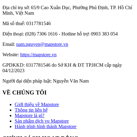
Địa chỉ trụ sở:
65/9 Cao Xuân Dục, Phường Phú Định, TP. Hồ Chí
Minh, Việt Nam
Mã số thuế:
0317781546
Điện thoại:
(028) 7306 1616 - Hotline hỗ trợ: 0903 383 054
Email:
nam.nguyen@mapstore.vn
Website:
https://mapstore.vn
GPDKKD:
0317781546 do Sở KH & ĐT TP.HCM cấp ngày
04/12/2023
Người đại diện pháp luật:
Nguyễn Văn Nam
VỀ CHÚNG TÔI
Giới thiệu về Mapstore
Thông tin liên hệ
Mapstore là gì?
Sản phẩm dịch vụ Mapstore
Hành trình hình thành Mapstore