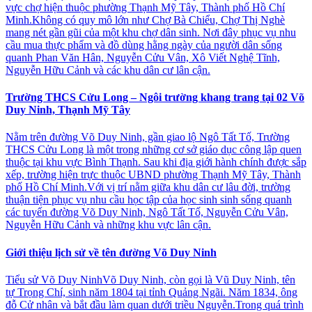
vực chợ hiện thuộc phường Thạnh Mỹ Tây, Thành phố Hồ Chí
Minh.Không có quy mô lớn như Chợ Bà Chiểu, Chợ Thị Nghè
mang nét gần gũi của một khu chợ dân sinh. Nơi đây phục vụ nhu
cầu mua thực phẩm và đồ dùng hằng ngày của người dân sống
quanh Phan Văn Hân, Nguyễn Cửu Vân, Xô Viết Nghệ Tĩnh,
Nguyễn Hữu Cảnh và các khu dân cư lân cận.
Trường THCS Cửu Long – Ngôi trường khang trang tại 02 Võ
Duy Ninh, Thạnh Mỹ Tây
Nằm trên đường Võ Duy Ninh, gần giao lộ Ngô Tất Tố, Trường
THCS Cửu Long là một trong những cơ sở giáo dục công lập quen
thuộc tại khu vực Bình Thạnh. Sau khi địa giới hành chính được sắp
xếp, trường hiện trực thuộc UBND phường Thạnh Mỹ Tây, Thành
phố Hồ Chí Minh.Với vị trí nằm giữa khu dân cư lâu đời, trường
thuận tiện phục vụ nhu cầu học tập của học sinh sinh sống quanh
các tuyến đường Võ Duy Ninh, Ngô Tất Tố, Nguyễn Cửu Vân,
Nguyễn Hữu Cảnh và những khu vực lân cận.
Giới thiệu lịch sử về tên đường Võ Duy Ninh
Tiểu sử Võ Duy NinhVõ Duy Ninh, còn gọi là Vũ Duy Ninh, tên
tự Trọng Chí, sinh năm 1804 tại tỉnh Quảng Ngãi. Năm 1834, ông
đỗ Cử nhân và bắt đầu làm quan dưới triều Nguyễn.Trong quá trình