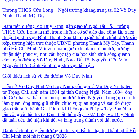
Trường THCS Cửu Long – Ngôi trường khang trang tại 02 Võ Duy
Ninh, Thạnh Mỹ Tây
Nằm trên đường Võ Duy Ninh, gần giao lộ Ngô Tất Tố, Trường
THCS Cửu Long là một trong những cơ sở giáo dục công lập quen
thuộc tại khu vực Bình Thạnh. Sau khi địa giới hành chính được sắp
xếp, trường hiện trực thuộc UBND phường Thạnh Mỹ Tây, Thành
phố Hồ Chí Minh.Với vị trí nằm giữa khu dân cư lâu đời, trường
thuận tiện phục vụ nhu cầu học tập của học sinh sinh sống quanh
các tuyến đường Võ Duy Ninh, Ngô Tất Tố, Nguyễn Cửu Vân,
Nguyễn Hữu Cảnh và những khu vực lân cận.
Giới thiệu lịch sử về tên đường Võ Duy Ninh
Tiểu sử Võ Duy NinhVõ Duy Ninh, còn gọi là Vũ Duy Ninh, tên
tự Trọng Chí, sinh năm 1804 tại tỉnh Quảng Ngãi. Năm 1834, ông
đỗ Cử nhân và bắt đầu làm quan dưới triều Nguyễn.Trong quá trình
làm quan, ông từng giữ nhiều chức vụ quan trọng và sau đó được
giao trấn giữ thành Gia Định. Khi liên quân Pháp – Tây Ban Nha
tấn công và thành Gia Định thất thủ ngày 17/2/1859, Võ Duy Ninh
đã tuẫn tiết, thể hiện khí tiết và lòng trung thành với đất nước.
Danh sách những tên đường ở khu vực Bình Thạnh, Thành phố Hồ
Chí Minh mới nhất tháng 8/2026