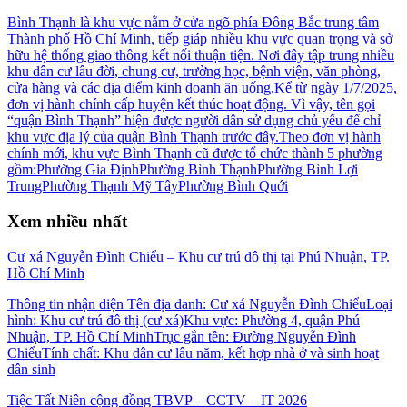
Bình Thạnh là khu vực nằm ở cửa ngõ phía Đông Bắc trung tâm
Thành phố Hồ Chí Minh, tiếp giáp nhiều khu vực quan trọng và sở
hữu hệ thống giao thông kết nối thuận tiện. Nơi đây tập trung nhiều
khu dân cư lâu đời, chung cư, trường học, bệnh viện, văn phòng,
cửa hàng và các địa điểm kinh doanh ăn uống.Kể từ ngày 1/7/2025,
đơn vị hành chính cấp huyện kết thúc hoạt động. Vì vậy, tên gọi
“quận Bình Thạnh” hiện được người dân sử dụng chủ yếu để chỉ
khu vực địa lý của quận Bình Thạnh trước đây.Theo đơn vị hành
chính mới, khu vực Bình Thạnh cũ được tổ chức thành 5 phường
gồm:Phường Gia ĐịnhPhường Bình ThạnhPhường Bình Lợi
TrungPhường Thạnh Mỹ TâyPhường Bình Quới
Xem nhiều nhất
Cư xá Nguyễn Đình Chiểu – Khu cư trú đô thị tại Phú Nhuận, TP.
Hồ Chí Minh
Thông tin nhận diện Tên địa danh: Cư xá Nguyễn Đình ChiểuLoại
hình: Khu cư trú đô thị (cư xá)Khu vực: Phường 4, quận Phú
Nhuận, TP. Hồ Chí MinhTrục gắn tên: Đường Nguyễn Đình
ChiểuTính chất: Khu dân cư lâu năm, kết hợp nhà ở và sinh hoạt
dân sinh
Tiệc Tất Niên cộng đồng TBVP – CCTV – IT 2026