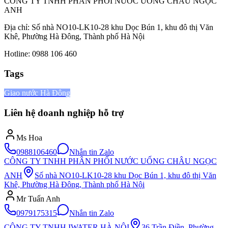
CÔNG TY TNHH PHÂN PHỐI NƯỚC UỐNG CHÂU NGỌC
ANH
Địa chỉ: Số nhà NO10-LK10-28 khu Dọc Bún 1, khu đô thị Văn
Khê, Phường Hà Đông, Thành phố Hà Nội
Hotline: 0988 106 460
Tags
Giao nước Hà Đông
Liên hệ doanh nghiệp hỗ trợ
Ms Hoa
0988106460
Nhắn tin Zalo
CÔNG TY TNHH PHÂN PHỐI NƯỚC UỐNG CHÂU NGỌC
ANH
Số nhà NO10-LK10-28 khu Dọc Bún 1, khu đô thị Văn
Khê, Phường Hà Đông, Thành phố Hà Nội
Mr Tuấn Anh
0979175315
Nhắn tin Zalo
CÔNG TY TNHH IWATER HÀ NỘI
36 Trần Điền, Phường