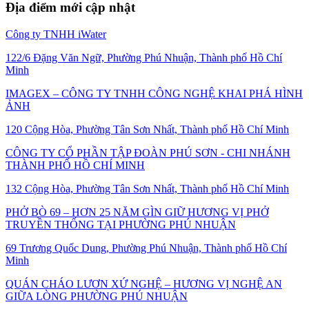
Địa điểm mới cập nhật
Công ty TNHH iWater
122/6 Đặng Văn Ngữ, Phường Phú Nhuận, Thành phố Hồ Chí
Minh
IMAGEX – CÔNG TY TNHH CÔNG NGHỆ KHAI PHÁ HÌNH
ẢNH
120 Cộng Hòa, Phường Tân Sơn Nhất, Thành phố Hồ Chí Minh
CÔNG TY CỔ PHẦN TẬP ĐOÀN PHÚ SƠN - CHI NHÁNH
THÀNH PHỐ HỒ CHÍ MINH
132 Cộng Hòa, Phường Tân Sơn Nhất, Thành phố Hồ Chí Minh
PHỞ BÒ 69 – HƠN 25 NĂM GÌN GIỮ HƯƠNG VỊ PHỞ
TRUYỀN THỐNG TẠI PHƯỜNG PHÚ NHUẬN
69 Trương Quốc Dung, Phường Phú Nhuận, Thành phố Hồ Chí
Minh
QUÁN CHÁO LƯƠN XỨ NGHỆ – HƯƠNG VỊ NGHỆ AN
GIỮA LÒNG PHƯỜNG PHÚ NHUẬN