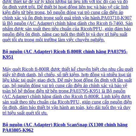
được thiết kế để xử lý khối lượng tài liệu lớn với tốc độ cao và độ
ổn định vượt trội. Để thiết bị hoạt động liên tục và bảo vệ các linh
kiện điện tử bên trong, bộ nguồn đóng vai trò cung cấp điện áp
chính xác và ổn định trong suốt quá trình vận hành.PA03710-K907
là Bộ nguồn (AC Adapter) chính hãng dành cho Ricoh fi-7460. Sản
phẩm được sản xuất theo tiêu chuẩn của Ricoh/PFU, giúp đảm bảo
nguồn điện ổn định, nâng cao tuổi thọ thiết bị và duy trì hiệu suất
quét tối ưu trong môi trường làm việc chuyên nghiệp.
Bộ nguồn (AC Adapter) Ricoh fi-800R chính hãng PA03795-
K951
Máy quét Ricoh fi-800R được thiết kế chuyên biệt cho nhu cầu quét
giấy tờ định danh, hộ chiếu, sổ tiết kiệm, hợp đồng và nhiều loại tài
liệu khác tại quầy giao dịch. Để máy hoạt động ổn định với tần suất
cao, bộ nguồn đóng vai trò cung cấp điện áp chính xác và bảo vệ
toàn bộ hệ thống điện tử bên trong.PA03795-K951 là Bộ nguồn
(AC Adapter) chính hãng dành cho Ricoh fi-800R. Linh kiện được
sản xuất theo tiêu chuẩn của Ricoh/PFU, giúp cung cấp nguồn điện
ổn định, đảm bảo thiết bị vận hành an toàn, kéo dài tuổi thọ và duy
trì hiệu suất quét tối ưu.
Bộ nguồn (AC Adapter) Ricoh ScanSnap iX1300 chính hãng
PA03805-K962