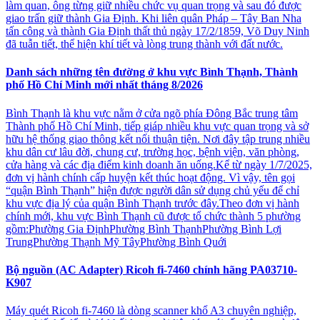
làm quan, ông từng giữ nhiều chức vụ quan trọng và sau đó được
giao trấn giữ thành Gia Định. Khi liên quân Pháp – Tây Ban Nha
tấn công và thành Gia Định thất thủ ngày 17/2/1859, Võ Duy Ninh
đã tuẫn tiết, thể hiện khí tiết và lòng trung thành với đất nước.
Danh sách những tên đường ở khu vực Bình Thạnh, Thành
phố Hồ Chí Minh mới nhất tháng 8/2026
Bình Thạnh là khu vực nằm ở cửa ngõ phía Đông Bắc trung tâm
Thành phố Hồ Chí Minh, tiếp giáp nhiều khu vực quan trọng và sở
hữu hệ thống giao thông kết nối thuận tiện. Nơi đây tập trung nhiều
khu dân cư lâu đời, chung cư, trường học, bệnh viện, văn phòng,
cửa hàng và các địa điểm kinh doanh ăn uống.Kể từ ngày 1/7/2025,
đơn vị hành chính cấp huyện kết thúc hoạt động. Vì vậy, tên gọi
“quận Bình Thạnh” hiện được người dân sử dụng chủ yếu để chỉ
khu vực địa lý của quận Bình Thạnh trước đây.Theo đơn vị hành
chính mới, khu vực Bình Thạnh cũ được tổ chức thành 5 phường
gồm:Phường Gia ĐịnhPhường Bình ThạnhPhường Bình Lợi
TrungPhường Thạnh Mỹ TâyPhường Bình Quới
Bộ nguồn (AC Adapter) Ricoh fi-7460 chính hãng PA03710-
K907
Máy quét Ricoh fi-7460 là dòng scanner khổ A3 chuyên nghiệp,