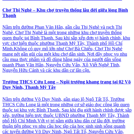
Chợ Thị Nghè – Khu chợ truyền thống lâu đời giữa lòng Bình
Thạnh
Nằm trên đường Phan Văn Hân, gần cầu Thị Nghè và rạch Thị
Nghè, Chợ Thị Nghè là một trong những khu chợ truyền thống
quen thuộc tại Bình Thạnh. Sau khi sắp xếp đơn vị hành chính, khu
vực chợ hiện thuộc phường Thạnh Mỹ Tây, Thành phố Hồ Chí
Minh.Không có quy mô lớn như Chợ Bà Chiểu, Chợ Thị Nghè
mang nét gần gũi của một khu chợ dân sinh. Nơi đây phục vụ nhu
cầu mua thực phẩm và đồ dùng hằng ngày của người dân sống
quanh Phan Văn Hân, Nguyễn Cửu Vân, Xô Viết Nghệ Tĩnh,
Nguyễn Hữu Cảnh và các khu dân cư lân cận.
Trường THCS Cửu Long – Ngôi trường khang trang tại 02 Võ
Duy Ninh, Thạnh Mỹ Tây
Nằm trên đường Võ Duy Ninh, gần giao lộ Ngô Tất Tố, Trường
THCS Cửu Long là một trong những cơ sở giáo dục công lập quen
thuộc tại khu vực Bình Thạnh. Sau khi địa giới hành chính được sắp
xếp, trường hiện trực thuộc UBND phường Thạnh Mỹ Tây, Thành
phố Hồ Chí Minh.Với vị trí nằm giữa khu dân cư lâu đời, trường
thuận tiện phục vụ nhu cầu học tập của học sinh sinh sống quanh
các tuyến đường Võ Duy Ninh, Ngô Tất Tố, Nguyễn Cửu Vân,