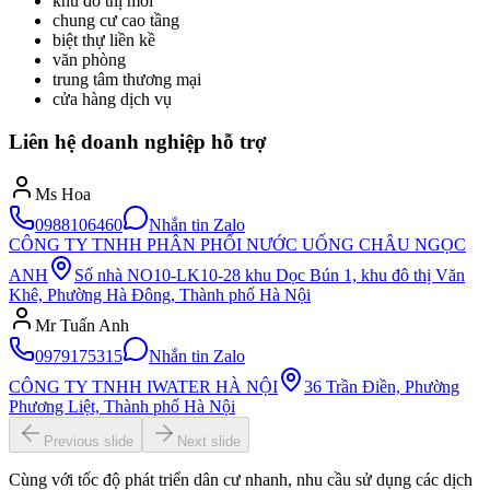
khu đô thị mới
chung cư cao tầng
biệt thự liền kề
văn phòng
trung tâm thương mại
cửa hàng dịch vụ
Liên hệ doanh nghiệp hỗ trợ
Ms Hoa
0988106460
Nhắn tin Zalo
CÔNG TY TNHH PHÂN PHỐI NƯỚC UỐNG CHÂU NGỌC
ANH
Số nhà NO10-LK10-28 khu Dọc Bún 1, khu đô thị Văn
Khê, Phường Hà Đông, Thành phố Hà Nội
Mr Tuấn Anh
0979175315
Nhắn tin Zalo
CÔNG TY TNHH IWATER HÀ NỘI
36 Trần Điền, Phường
Phương Liệt, Thành phố Hà Nội
Previous slide
Next slide
Cùng với tốc độ phát triển dân cư nhanh, nhu cầu sử dụng các dịch