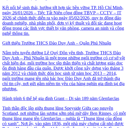
Kết nối hệ sinh thái, hướng tới hợp tác bền vững TP. Hồ Chí Minh,
ngày 26/01/2026 – Tiệc Tất Niên cộng đồng TBVP – CCTV – IT
2026 sẽ chính thức diễn ra vào ngày 05/02/2026, quy tụ đông đảo
doanh nghiệp, nhà phân phối, đơn vị kỹ thuật và đối tác đang hoạt
động trong các lĩnh vực thiết bị văn phòng, camera an ninh và công
nghệ thông tin.
Giới thiệu Trường THCS Đào Duy Anh – Quận Phú Nhuận
Nằm trên tuyến đường Lê Quý Đôn yên tĩnh, Trường THCS Đào
Duy Anh – Phú Nhuận là một trong những ngôi trường có cơ sở vật
chất hiện đại, môi trường học tập thân thiện và chất lượng giáo dục
ổn định hàng đầu của quận. Được khởi công xây dựng vào tháng 3
năm 2012 và chính thức đón học sinh từ năm học 2013 – 2014,
ngôi trường mang tên nhà bác học Đào Duy Anh đã trở thành địa
chỉ tin cậy, nơi gửi gắm niềm tin yêu của hàng nghìn gia đình tại địa
phương.
Hành trình 6 thế hệ gia đình Grant – Di sản 189 năm Glenfarclas
Tinh thần độc lập giữa thung lũng Speyside Giữa cao nguyên
Scotland, nơi những làn sương sớm phủ mờ dãy Ben Rinnes, có một
thung lũng mang tên Glenfarclas – nghĩa là “Thung lũng của đồng
cỏ xanh”. Nơi ấy, vào năm 1836, một nhà máy chưng cất nhỏ được