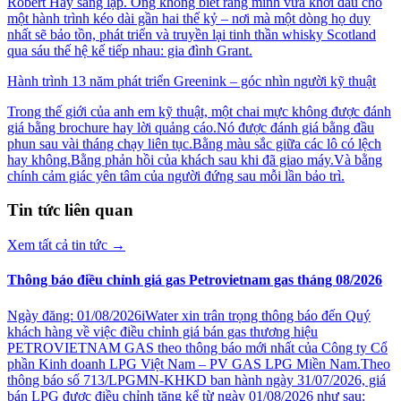
Robert Hay sáng lập. Ông không biết rằng mình vừa khởi đầu cho
một hành trình kéo dài gần hai thế kỷ – nơi mà một dòng họ duy
nhất sẽ bảo tồn, phát triển và truyền lại tinh thần whisky Scotland
qua sáu thế hệ kế tiếp nhau: gia đình Grant.
Hành trình 13 năm phát triển Greenink – góc nhìn người kỹ thuật
Trong thế giới của anh em kỹ thuật, một chai mực không được đánh
giá bằng brochure hay lời quảng cáo.Nó được đánh giá bằng đầu
phun sau vài tháng chạy liên tục.Bằng màu sắc giữa các lô có lệch
hay không.Bằng phản hồi của khách sau khi đã giao máy.Và bằng
chính cảm giác yên tâm của người đứng sau mỗi lần bảo trì.
Tin tức liên quan
Xem tất cả tin tức
→
Thông báo điều chỉnh giá gas Petrovietnam gas tháng 08/2026
Ngày đăng: 01/08/2026iWater xin trân trọng thông báo đến Quý
khách hàng về việc điều chỉnh giá bán gas thương hiệu
PETROVIETNAM GAS theo thông báo mới nhất của Công ty Cổ
phần Kinh doanh LPG Việt Nam – PV GAS LPG Miền Nam.Theo
thông báo số 713/LPGMN-KHKD ban hành ngày 31/07/2026, giá
bán LPG được điều chỉnh tăng kể từ ngày 01/08/2026 như sau: