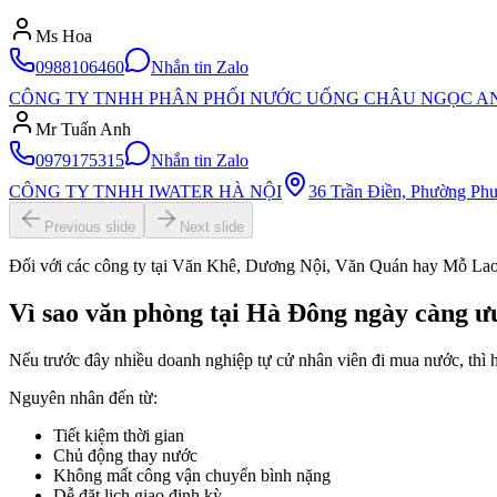
Ms Hoa
0988106460
Nhắn tin Zalo
CÔNG TY TNHH PHÂN PHỐI NƯỚC UỐNG CHÂU NGỌC A
Mr Tuấn Anh
0979175315
Nhắn tin Zalo
CÔNG TY TNHH IWATER HÀ NỘI
36 Trần Điền, Phường Phư
Previous slide
Next slide
Đối với các công ty tại Văn Khê, Dương Nội, Văn Quán hay Mỗ Lao, v
Vì sao văn phòng tại Hà Đông ngày càng ưu
Nếu trước đây nhiều doanh nghiệp tự cử nhân viên đi mua nước, thì h
Nguyên nhân đến từ:
Tiết kiệm thời gian
Chủ động thay nước
Không mất công vận chuyển bình nặng
Dễ đặt lịch giao định kỳ