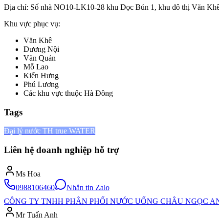
Địa chỉ: Số nhà NO10-LK10-28 khu Dọc Bún 1, khu đô thị Văn Kh
Khu vực phục vụ:
Văn Khê
Dương Nội
Văn Quán
Mỗ Lao
Kiến Hưng
Phú Lương
Các khu vực thuộc Hà Đông
Tags
Đại lý nước TH true WATER
Liên hệ doanh nghiệp hỗ trợ
Ms Hoa
0988106460
Nhắn tin Zalo
CÔNG TY TNHH PHÂN PHỐI NƯỚC UỐNG CHÂU NGỌC A
Mr Tuấn Anh