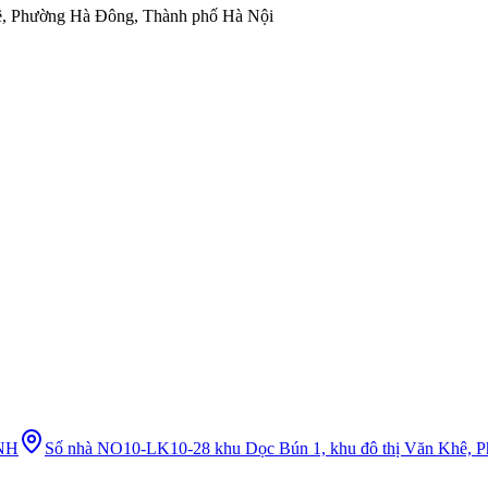
ê, Phường Hà Đông, Thành phố Hà Nội
NH
Số nhà NO10-LK10-28 khu Dọc Bún 1, khu đô thị Văn Khê, 