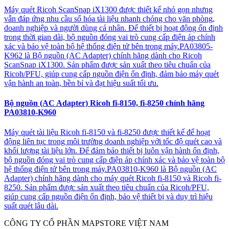
Máy quét Ricoh ScanSnap iX1300 được thiết kế nhỏ gọn nhưng
vẫn đáp ứng nhu cầu số hóa tài liệu nhanh chóng cho văn phòng,
doanh nghiệp và người dùng cá nhân. Để thiết bị hoạt động ổn định
trong thời gian dài, bộ nguồn đóng vai trò cung cấp điện áp chính
xác và bảo vệ toàn bộ hệ thống điện tử bên trong máy.PA03805-
K962 là Bộ nguồn (AC Adapter) chính hãng dành cho Ricoh
ScanSnap iX1300. Sản phẩm được sản xuất theo tiêu chuẩn của
Ricoh/PFU, giúp cung cấp nguồn điện ổn định, đảm bảo máy quét
vận hành an toàn, bền bỉ và đạt hiệu suất tối ưu.
Bộ nguồn (AC Adapter) Ricoh fi-8150, fi-8250 chính hãng
PA03810-K960
Máy quét tài liệu Ricoh fi-8150 và fi-8250 được thiết kế để hoạt
động liên tục trong môi trường doanh nghiệp với tốc độ quét cao và
khối lượng tài liệu lớn. Để đảm bảo thiết bị luôn vận hành ổn định,
bộ nguồn đóng vai trò cung cấp điện áp chính xác và bảo vệ toàn bộ
hệ thống điện tử bên trong máy.PA03810-K960 là Bộ nguồn (AC
Adapter) chính hãng dành cho máy quét Ricoh fi-8150 và Ricoh fi-
8250. Sản phẩm được sản xuất theo tiêu chuẩn của Ricoh/PFU,
giúp cung cấp nguồn điện ổn định, bảo vệ thiết bị và duy trì hiệu
suất quét lâu dài.
CÔNG TY CỔ PHẦN MAPSTORE VIỆT NAM