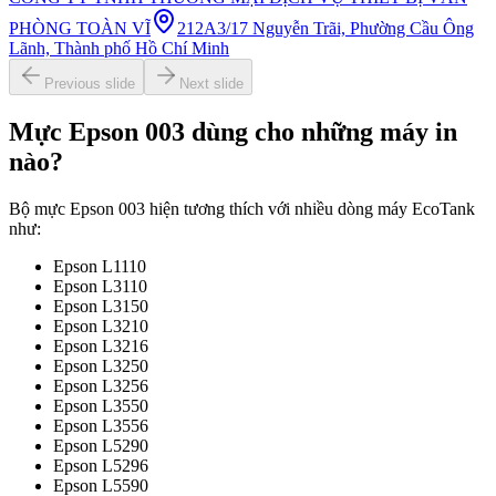
PHÒNG TOÀN VĨ
212A3/17 Nguyễn Trãi, Phường Cầu Ông
Lãnh, Thành phố Hồ Chí Minh
Previous slide
Next slide
Mực Epson 003 dùng cho những máy in
nào?
Bộ mực Epson 003 hiện tương thích với nhiều dòng máy EcoTank
như:
Epson L1110
Epson L3110
Epson L3150
Epson L3210
Epson L3216
Epson L3250
Epson L3256
Epson L3550
Epson L3556
Epson L5290
Epson L5296
Epson L5590