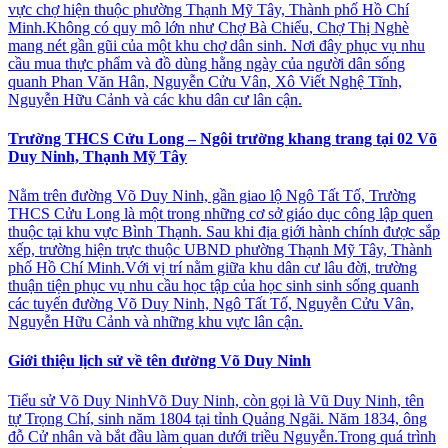
vực chợ hiện thuộc phường Thạnh Mỹ Tây, Thành phố Hồ Chí
Minh.Không có quy mô lớn như Chợ Bà Chiểu, Chợ Thị Nghè
mang nét gần gũi của một khu chợ dân sinh. Nơi đây phục vụ nhu
cầu mua thực phẩm và đồ dùng hằng ngày của người dân sống
quanh Phan Văn Hân, Nguyễn Cửu Vân, Xô Viết Nghệ Tĩnh,
Nguyễn Hữu Cảnh và các khu dân cư lân cận.
Trường THCS Cửu Long – Ngôi trường khang trang tại 02 Võ
Duy Ninh, Thạnh Mỹ Tây
Nằm trên đường Võ Duy Ninh, gần giao lộ Ngô Tất Tố, Trường
THCS Cửu Long là một trong những cơ sở giáo dục công lập quen
thuộc tại khu vực Bình Thạnh. Sau khi địa giới hành chính được sắp
xếp, trường hiện trực thuộc UBND phường Thạnh Mỹ Tây, Thành
phố Hồ Chí Minh.Với vị trí nằm giữa khu dân cư lâu đời, trường
thuận tiện phục vụ nhu cầu học tập của học sinh sinh sống quanh
các tuyến đường Võ Duy Ninh, Ngô Tất Tố, Nguyễn Cửu Vân,
Nguyễn Hữu Cảnh và những khu vực lân cận.
Giới thiệu lịch sử về tên đường Võ Duy Ninh
Tiểu sử Võ Duy NinhVõ Duy Ninh, còn gọi là Vũ Duy Ninh, tên
tự Trọng Chí, sinh năm 1804 tại tỉnh Quảng Ngãi. Năm 1834, ông
đỗ Cử nhân và bắt đầu làm quan dưới triều Nguyễn.Trong quá trình