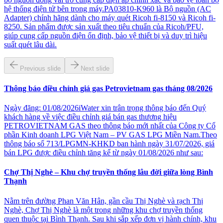
hệ thống điện tử bên trong máy.PA03810-K960 là Bộ nguồn (AC
Adapter) chính hãng dành cho máy quét Ricoh fi-8150 và Ricoh fi-
8250. Sản phẩm được sản xuất theo tiêu chuẩn của Ricoh/PFU,
giúp cung cấp nguồn điện ổn định, bảo vệ thiết bị và duy trì hiệu
suất quét lâu dài.
Previous slide
Next slide
Thông báo điều chỉnh giá gas Petrovietnam gas tháng 08/2026
Ngày đăng: 01/08/2026iWater xin trân trọng thông báo đến Quý
khách hàng về việc điều chỉnh giá bán gas thương hiệu
PETROVIETNAM GAS theo thông báo mới nhất của Công ty Cổ
phần Kinh doanh LPG Việt Nam – PV GAS LPG Miền Nam.Theo
thông báo số 713/LPGMN-KHKD ban hành ngày 31/07/2026, giá
bán LPG được điều chỉnh tăng kể từ ngày 01/08/2026 như sau:
Chợ Thị Nghè – Khu chợ truyền thống lâu đời giữa lòng Bình
Thạnh
Nằm trên đường Phan Văn Hân, gần cầu Thị Nghè và rạch Thị
Nghè, Chợ Thị Nghè là một trong những khu chợ truyền thống
quen thuộc tại Bình Thạnh. Sau khi sắp xếp đơn vị hành chính, khu