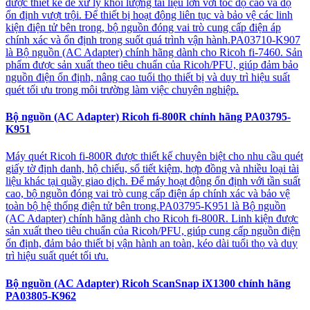
được thiết kế để xử lý khối lượng tài liệu lớn với tốc độ cao và độ
ổn định vượt trội. Để thiết bị hoạt động liên tục và bảo vệ các linh
kiện điện tử bên trong, bộ nguồn đóng vai trò cung cấp điện áp
chính xác và ổn định trong suốt quá trình vận hành.PA03710-K907
là Bộ nguồn (AC Adapter) chính hãng dành cho Ricoh fi-7460. Sản
phẩm được sản xuất theo tiêu chuẩn của Ricoh/PFU, giúp đảm bảo
nguồn điện ổn định, nâng cao tuổi thọ thiết bị và duy trì hiệu suất
quét tối ưu trong môi trường làm việc chuyên nghiệp.
Bộ nguồn (AC Adapter) Ricoh fi-800R chính hãng PA03795-
K951
Máy quét Ricoh fi-800R được thiết kế chuyên biệt cho nhu cầu quét
giấy tờ định danh, hộ chiếu, sổ tiết kiệm, hợp đồng và nhiều loại tài
liệu khác tại quầy giao dịch. Để máy hoạt động ổn định với tần suất
cao, bộ nguồn đóng vai trò cung cấp điện áp chính xác và bảo vệ
toàn bộ hệ thống điện tử bên trong.PA03795-K951 là Bộ nguồn
(AC Adapter) chính hãng dành cho Ricoh fi-800R. Linh kiện được
sản xuất theo tiêu chuẩn của Ricoh/PFU, giúp cung cấp nguồn điện
ổn định, đảm bảo thiết bị vận hành an toàn, kéo dài tuổi thọ và duy
trì hiệu suất quét tối ưu.
Bộ nguồn (AC Adapter) Ricoh ScanSnap iX1300 chính hãng
PA03805-K962