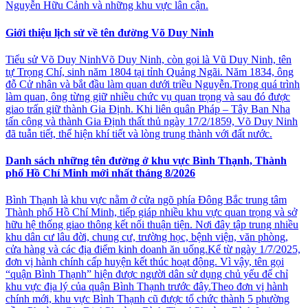
Nguyễn Hữu Cảnh và những khu vực lân cận.
Giới thiệu lịch sử về tên đường Võ Duy Ninh
Tiểu sử Võ Duy NinhVõ Duy Ninh, còn gọi là Vũ Duy Ninh, tên
tự Trọng Chí, sinh năm 1804 tại tỉnh Quảng Ngãi. Năm 1834, ông
đỗ Cử nhân và bắt đầu làm quan dưới triều Nguyễn.Trong quá trình
làm quan, ông từng giữ nhiều chức vụ quan trọng và sau đó được
giao trấn giữ thành Gia Định. Khi liên quân Pháp – Tây Ban Nha
tấn công và thành Gia Định thất thủ ngày 17/2/1859, Võ Duy Ninh
đã tuẫn tiết, thể hiện khí tiết và lòng trung thành với đất nước.
Danh sách những tên đường ở khu vực Bình Thạnh, Thành
phố Hồ Chí Minh mới nhất tháng 8/2026
Bình Thạnh là khu vực nằm ở cửa ngõ phía Đông Bắc trung tâm
Thành phố Hồ Chí Minh, tiếp giáp nhiều khu vực quan trọng và sở
hữu hệ thống giao thông kết nối thuận tiện. Nơi đây tập trung nhiều
khu dân cư lâu đời, chung cư, trường học, bệnh viện, văn phòng,
cửa hàng và các địa điểm kinh doanh ăn uống.Kể từ ngày 1/7/2025,
đơn vị hành chính cấp huyện kết thúc hoạt động. Vì vậy, tên gọi
“quận Bình Thạnh” hiện được người dân sử dụng chủ yếu để chỉ
khu vực địa lý của quận Bình Thạnh trước đây.Theo đơn vị hành
chính mới, khu vực Bình Thạnh cũ được tổ chức thành 5 phường