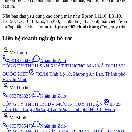
mực đúng cách để đảm bảo an toàn cho máy và duy trì chất lượng
bản in.
Nếu bạn đang sử dụng các dòng máy như Epson L1110, L3110,
L3150, L3210, L3250, L5290, L5590 hoặc L11050, bài viết này sẽ
hướng dẫn cách châm
mực Epson 003 chính hãng
đúng quy trình.
Liên hệ doanh nghiệp hỗ trợ
Ms Hạnh
0918599433
Nhắn tin Zalo
CÔNG TY TNHH SẢN XUẤT THƯƠNG MẠI VÀ DỊCH VỤ
QUỐC KIỆT
703/18 Tỉnh Lộ 10, Phường An Lạc, Thành phố
Hồ Chí Minh
Mr Thuận
0937688234
Nhắn tin Zalo
CÔNG TY TNHH TM DV MỰC IN HUY THUẬN
86/25
Trần Thái Tông, Phường Tân Sơn, Thành phố Hồ Chí Minh
Mr Minh
0937965479
Nhắn tin Zalo
CÔNG TY TNHH THƯƠNG MẠI DỊCH VỤ THIẾT BỊ VĂN