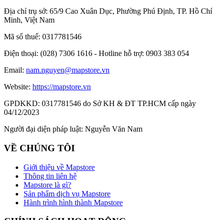
Địa chỉ trụ sở:
65/9 Cao Xuân Dục, Phường Phú Định, TP. Hồ Chí
Minh, Việt Nam
Mã số thuế:
0317781546
Điện thoại:
(028) 7306 1616 - Hotline hỗ trợ: 0903 383 054
Email:
nam.nguyen@mapstore.vn
Website:
https://mapstore.vn
GPDKKD:
0317781546 do Sở KH & ĐT TP.HCM cấp ngày
04/12/2023
Người đại diện pháp luật:
Nguyễn Văn Nam
VỀ CHÚNG TÔI
Giới thiệu về Mapstore
Thông tin liên hệ
Mapstore là gì?
Sản phẩm dịch vụ Mapstore
Hành trình hình thành Mapstore