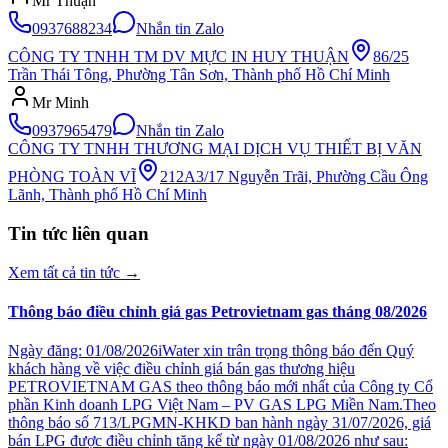
Mr Thuận
0937688234
Nhắn tin Zalo
CÔNG TY TNHH TM DV MỰC IN HUY THUẬN
86/25
Trần Thái Tông, Phường Tân Sơn, Thành phố Hồ Chí Minh
Mr Minh
0937965479
Nhắn tin Zalo
CÔNG TY TNHH THƯƠNG MẠI DỊCH VỤ THIẾT BỊ VĂN
PHÒNG TOÀN VĨ
212A3/17 Nguyễn Trãi, Phường Cầu Ông
Lãnh, Thành phố Hồ Chí Minh
Tin tức liên quan
Xem tất cả tin tức
→
Thông báo điều chỉnh giá gas Petrovietnam gas tháng 08/2026
Ngày đăng: 01/08/2026iWater xin trân trọng thông báo đến Quý
khách hàng về việc điều chỉnh giá bán gas thương hiệu
PETROVIETNAM GAS theo thông báo mới nhất của Công ty Cổ
phần Kinh doanh LPG Việt Nam – PV GAS LPG Miền Nam.Theo
thông báo số 713/LPGMN-KHKD ban hành ngày 31/07/2026, giá
bán LPG được điều chỉnh tăng kể từ ngày 01/08/2026 như sau: