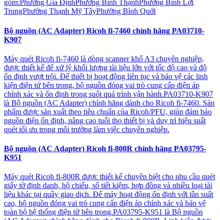
gồm:Phường Gia ĐịnhPhường Bình ThạnhPhường Bình Lợi
TrungPhường Thạnh Mỹ TâyPhường Bình Quới
Bộ nguồn (AC Adapter) Ricoh fi-7460 chính hãng PA03710-
K907
Máy quét Ricoh fi-7460 là dòng scanner khổ A3 chuyên nghiệp,
được thiết kế để xử lý khối lượng tài liệu lớn với tốc độ cao và độ
ổn định vượt trội. Để thiết bị hoạt động liên tục và bảo vệ các linh
kiện điện tử bên trong, bộ nguồn đóng vai trò cung cấp điện áp
chính xác và ổn định trong suốt quá trình vận hành.PA03710-K907
là Bộ nguồn (AC Adapter) chính hãng dành cho Ricoh fi-7460. Sản
phẩm được sản xuất theo tiêu chuẩn của Ricoh/PFU, giúp đảm bảo
nguồn điện ổn định, nâng cao tuổi thọ thiết bị và duy trì hiệu suất
quét tối ưu trong môi trường làm việc chuyên nghiệp.
Bộ nguồn (AC Adapter) Ricoh fi-800R chính hãng PA03795-
K951
Máy quét Ricoh fi-800R được thiết kế chuyên biệt cho nhu cầu quét
giấy tờ định danh, hộ chiếu, sổ tiết kiệm, hợp đồng và nhiều loại tài
liệu khác tại quầy giao dịch. Để máy hoạt động ổn định với tần suất
cao, bộ nguồn đóng vai trò cung cấp điện áp chính xác và bảo vệ
toàn bộ hệ thống điện tử bên trong.PA03795-K951 là Bộ nguồn