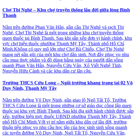
Chợ Thị Nghè – Khu chợ truyền thống lâu đời giữa lòng Bình
Thạnh
Nằm trên đường Phan Văn Hân, gần cầu Thị Nghè và rạch Thị
Nghè, Chợ Thị Nghè là một trong những khu chợ truyền thống
quen thuộc tại Bình Thạnh. Sau khi sắp xếp đơn vị hành chính, khu
vực chợ hiện thuộc phường Thạnh Mỹ Tây, Thành phố Hồ Chí
Minh.Không có quy mô lớn như Chợ Bà Chiểu, Chợ Thị Nghè
mang nét gần gũi của một khu chợ dân sinh. Nơi đây phục vụ nhu
cầu mua thực phẩm và đồ dùng hằng ngày của người dân sống
quanh Phan Văn Hân, Nguyễn Cửu Vân, Xô Viết Nghệ Tĩnh,
Nguyễn Hữu Cảnh và các khu dân cư lân cận.
Trường THCS Cửu Long – Ngôi trường khang trang tại 02 Võ
Duy Ninh, Thạnh Mỹ Tây
Nằm trên đường Võ Duy Ninh, gần giao lộ Ngô Tất Tố, Trường
THCS Cửu Long là một trong những cơ sở giáo dục công lập quen
thuộc tại khu vực Bình Thạnh. Sau khi địa giới hành chính được sắp
xếp, trường hiện trực thuộc UBND phường Thạnh Mỹ Tây, Thành
phố Hồ Chí Minh.Với vị trí nằm giữa khu dân cư lâu đời, trường
thuận tiện phục vụ nhu cầu học tập của học sinh sinh sống quanh
các tuyến đường Võ Duy Ninh, Ngô Tất Tố, Nguyễn Cửu Vân,