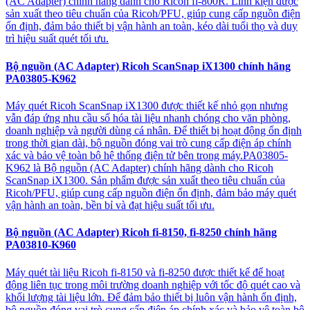
(AC Adapter) chính hãng dành cho Ricoh fi-800R. Linh kiện được
sản xuất theo tiêu chuẩn của Ricoh/PFU, giúp cung cấp nguồn điện
ổn định, đảm bảo thiết bị vận hành an toàn, kéo dài tuổi thọ và duy
trì hiệu suất quét tối ưu.
Bộ nguồn (AC Adapter) Ricoh ScanSnap iX1300 chính hãng
PA03805-K962
Máy quét Ricoh ScanSnap iX1300 được thiết kế nhỏ gọn nhưng
vẫn đáp ứng nhu cầu số hóa tài liệu nhanh chóng cho văn phòng,
doanh nghiệp và người dùng cá nhân. Để thiết bị hoạt động ổn định
trong thời gian dài, bộ nguồn đóng vai trò cung cấp điện áp chính
xác và bảo vệ toàn bộ hệ thống điện tử bên trong máy.PA03805-
K962 là Bộ nguồn (AC Adapter) chính hãng dành cho Ricoh
ScanSnap iX1300. Sản phẩm được sản xuất theo tiêu chuẩn của
Ricoh/PFU, giúp cung cấp nguồn điện ổn định, đảm bảo máy quét
vận hành an toàn, bền bỉ và đạt hiệu suất tối ưu.
Bộ nguồn (AC Adapter) Ricoh fi-8150, fi-8250 chính hãng
PA03810-K960
Máy quét tài liệu Ricoh fi-8150 và fi-8250 được thiết kế để hoạt
động liên tục trong môi trường doanh nghiệp với tốc độ quét cao và
khối lượng tài liệu lớn. Để đảm bảo thiết bị luôn vận hành ổn định,
bộ nguồn đóng vai trò cung cấp điện áp chính xác và bảo vệ toàn bộ