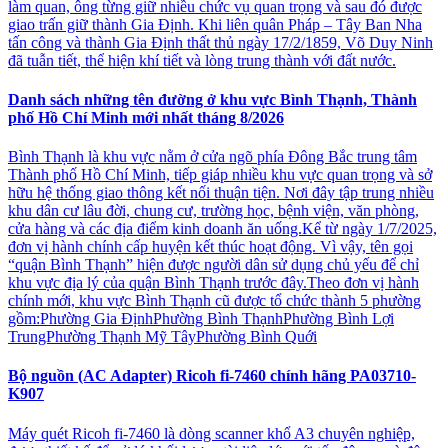
làm quan, ông từng giữ nhiều chức vụ quan trọng và sau đó được
giao trấn giữ thành Gia Định. Khi liên quân Pháp – Tây Ban Nha
tấn công và thành Gia Định thất thủ ngày 17/2/1859, Võ Duy Ninh
đã tuẫn tiết, thể hiện khí tiết và lòng trung thành với đất nước.
Danh sách những tên đường ở khu vực Bình Thạnh, Thành
phố Hồ Chí Minh mới nhất tháng 8/2026
Bình Thạnh là khu vực nằm ở cửa ngõ phía Đông Bắc trung tâm
Thành phố Hồ Chí Minh, tiếp giáp nhiều khu vực quan trọng và sở
hữu hệ thống giao thông kết nối thuận tiện. Nơi đây tập trung nhiều
khu dân cư lâu đời, chung cư, trường học, bệnh viện, văn phòng,
cửa hàng và các địa điểm kinh doanh ăn uống.Kể từ ngày 1/7/2025,
đơn vị hành chính cấp huyện kết thúc hoạt động. Vì vậy, tên gọi
“quận Bình Thạnh” hiện được người dân sử dụng chủ yếu để chỉ
khu vực địa lý của quận Bình Thạnh trước đây.Theo đơn vị hành
chính mới, khu vực Bình Thạnh cũ được tổ chức thành 5 phường
gồm:Phường Gia ĐịnhPhường Bình ThạnhPhường Bình Lợi
TrungPhường Thạnh Mỹ TâyPhường Bình Quới
Bộ nguồn (AC Adapter) Ricoh fi-7460 chính hãng PA03710-
K907
Máy quét Ricoh fi-7460 là dòng scanner khổ A3 chuyên nghiệp,