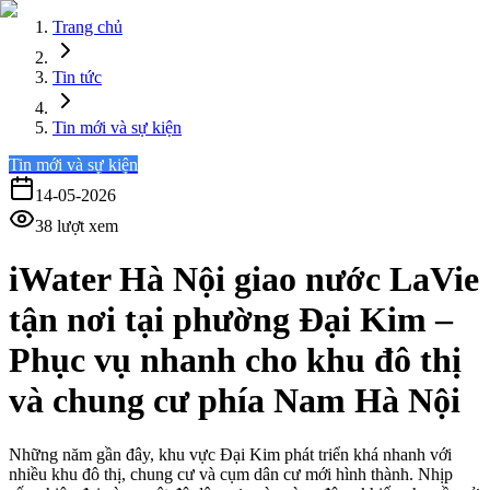
Trang chủ
Tin tức
Tin mới và sự kiện
Tin mới và sự kiện
14-05-2026
38
lượt xem
iWater Hà Nội giao nước LaVie
tận nơi tại phường Đại Kim –
Phục vụ nhanh cho khu đô thị
và chung cư phía Nam Hà Nội
Những năm gần đây, khu vực Đại Kim phát triển khá nhanh với
nhiều khu đô thị, chung cư và cụm dân cư mới hình thành. Nhịp