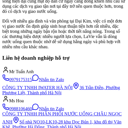
sống hiện đại cùng mật độ dân cư ngày càng đông khiến nhu cầu sử
dụng các dịch vụ giao tận nơi tại đây trở nên quen thuộc hơn, trong
đó có dịch vụ giao nước uống.
Đối với nhiều gia đình và văn phòng tại Đại Kim, việc có một đơn
vị giao nước ổn định giúp sinh hoạt thuận tiện hơn rất nhiều, đặc
biệt trong những ngày bận rộn hoặc thời tiết nắng nóng. Trong số
các thương hiệu được nhiều người lựa chọn, LaVie vẫn là dòng
nước uống quen thuộc nhờ dễ sử dụng hằng ngày và phù hợp với
nhiều nhu cầu khác nhau.
Liên hệ doanh nghiệp hỗ trợ
Mr Tuấn Anh
0979175315
Nhắn tin Zalo
CÔNG TY TNHH IWATER HÀ NỘI
36 Trần Điền, Phường
Phương Liệt, Thành phố Hà Nội
Ms Hoa
0988106460
Nhắn tin Zalo
CÔNG TY TNHH PHÂN PHỐI NƯỚC UỐNG CHÂU NGỌC
ANH
Số nhà NO10-LK10-28 khu Dọc Bún 1, khu đô thị Văn
Khê, Phường Hà Đông, Thành phố Hà Nội