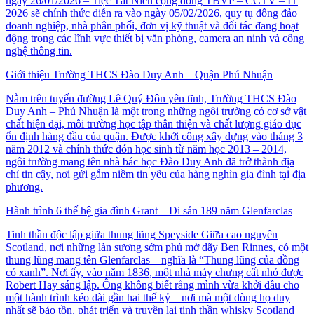
ngày 26/01/2026 – Tiệc Tất Niên cộng đồng TBVP – CCTV – IT
2026 sẽ chính thức diễn ra vào ngày 05/02/2026, quy tụ đông đảo
doanh nghiệp, nhà phân phối, đơn vị kỹ thuật và đối tác đang hoạt
động trong các lĩnh vực thiết bị văn phòng, camera an ninh và công
nghệ thông tin.
Giới thiệu Trường THCS Đào Duy Anh – Quận Phú Nhuận
Nằm trên tuyến đường Lê Quý Đôn yên tĩnh, Trường THCS Đào
Duy Anh – Phú Nhuận là một trong những ngôi trường có cơ sở vật
chất hiện đại, môi trường học tập thân thiện và chất lượng giáo dục
ổn định hàng đầu của quận. Được khởi công xây dựng vào tháng 3
năm 2012 và chính thức đón học sinh từ năm học 2013 – 2014,
ngôi trường mang tên nhà bác học Đào Duy Anh đã trở thành địa
chỉ tin cậy, nơi gửi gắm niềm tin yêu của hàng nghìn gia đình tại địa
phương.
Hành trình 6 thế hệ gia đình Grant – Di sản 189 năm Glenfarclas
Tinh thần độc lập giữa thung lũng Speyside Giữa cao nguyên
Scotland, nơi những làn sương sớm phủ mờ dãy Ben Rinnes, có một
thung lũng mang tên Glenfarclas – nghĩa là “Thung lũng của đồng
cỏ xanh”. Nơi ấy, vào năm 1836, một nhà máy chưng cất nhỏ được
Robert Hay sáng lập. Ông không biết rằng mình vừa khởi đầu cho
một hành trình kéo dài gần hai thế kỷ – nơi mà một dòng họ duy
nhất sẽ bảo tồn, phát triển và truyền lại tinh thần whisky Scotland