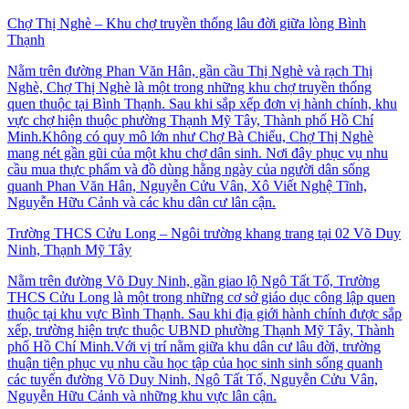
Chợ Thị Nghè – Khu chợ truyền thống lâu đời giữa lòng Bình
Thạnh
Nằm trên đường Phan Văn Hân, gần cầu Thị Nghè và rạch Thị
Nghè, Chợ Thị Nghè là một trong những khu chợ truyền thống
quen thuộc tại Bình Thạnh. Sau khi sắp xếp đơn vị hành chính, khu
vực chợ hiện thuộc phường Thạnh Mỹ Tây, Thành phố Hồ Chí
Minh.Không có quy mô lớn như Chợ Bà Chiểu, Chợ Thị Nghè
mang nét gần gũi của một khu chợ dân sinh. Nơi đây phục vụ nhu
cầu mua thực phẩm và đồ dùng hằng ngày của người dân sống
quanh Phan Văn Hân, Nguyễn Cửu Vân, Xô Viết Nghệ Tĩnh,
Nguyễn Hữu Cảnh và các khu dân cư lân cận.
Trường THCS Cửu Long – Ngôi trường khang trang tại 02 Võ Duy
Ninh, Thạnh Mỹ Tây
Nằm trên đường Võ Duy Ninh, gần giao lộ Ngô Tất Tố, Trường
THCS Cửu Long là một trong những cơ sở giáo dục công lập quen
thuộc tại khu vực Bình Thạnh. Sau khi địa giới hành chính được sắp
xếp, trường hiện trực thuộc UBND phường Thạnh Mỹ Tây, Thành
phố Hồ Chí Minh.Với vị trí nằm giữa khu dân cư lâu đời, trường
thuận tiện phục vụ nhu cầu học tập của học sinh sinh sống quanh
các tuyến đường Võ Duy Ninh, Ngô Tất Tố, Nguyễn Cửu Vân,
Nguyễn Hữu Cảnh và những khu vực lân cận.