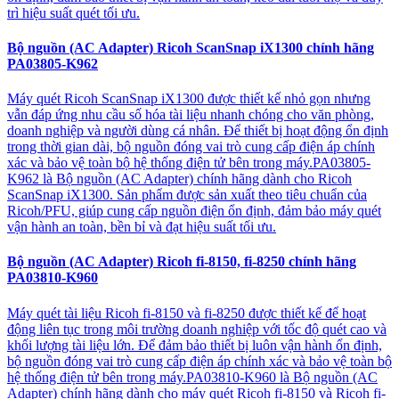
trì hiệu suất quét tối ưu.
Bộ nguồn (AC Adapter) Ricoh ScanSnap iX1300 chính hãng
PA03805-K962
Máy quét Ricoh ScanSnap iX1300 được thiết kế nhỏ gọn nhưng
vẫn đáp ứng nhu cầu số hóa tài liệu nhanh chóng cho văn phòng,
doanh nghiệp và người dùng cá nhân. Để thiết bị hoạt động ổn định
trong thời gian dài, bộ nguồn đóng vai trò cung cấp điện áp chính
xác và bảo vệ toàn bộ hệ thống điện tử bên trong máy.PA03805-
K962 là Bộ nguồn (AC Adapter) chính hãng dành cho Ricoh
ScanSnap iX1300. Sản phẩm được sản xuất theo tiêu chuẩn của
Ricoh/PFU, giúp cung cấp nguồn điện ổn định, đảm bảo máy quét
vận hành an toàn, bền bỉ và đạt hiệu suất tối ưu.
Bộ nguồn (AC Adapter) Ricoh fi-8150, fi-8250 chính hãng
PA03810-K960
Máy quét tài liệu Ricoh fi-8150 và fi-8250 được thiết kế để hoạt
động liên tục trong môi trường doanh nghiệp với tốc độ quét cao và
khối lượng tài liệu lớn. Để đảm bảo thiết bị luôn vận hành ổn định,
bộ nguồn đóng vai trò cung cấp điện áp chính xác và bảo vệ toàn bộ
hệ thống điện tử bên trong máy.PA03810-K960 là Bộ nguồn (AC
Adapter) chính hãng dành cho máy quét Ricoh fi-8150 và Ricoh fi-