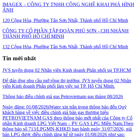
IMAGEX – CÔNG TY TNHH CÔNG NGHỆ KHAI PHÁ HÌNH
ẢNH
120 Cộng Hòa, Phường Tân Sơn Nhất, Thành phố Hồ Chí Minh
CÔNG TY CỔ PHẦN TẬP ĐOÀN PHÚ SƠN - CHI NHÁNH
THÀNH PHỐ HỒ CHÍ MINH
132 Cộng Hòa, Phường Tân Sơn Nhất, Thành phố Hồ Chí Minh
Tin mới nhất
JVS tuyển dụng 02 Nhân viên Kinh doanh Phân phối tại TP.HCM
Để đáp ứng nhu cầu mở rộng thị trường, JVS tuyển dụng 02 Nhân
viên Kinh doanh Phân phối làm việc tại TP. Hồ Chí Minh.
Thông báo điều chỉnh giá gas Petrovietnam gas tháng 08/2026
Ngày đăng: 01/08/2026iWater xin trân trọng thông báo đến Quý
khách hàng về việc điều chỉnh giá bán gas thương hiệu
PETROVIETNAM GAS theo thông báo mới nhất của Công ty Cổ
phần Kinh doanh LPG Việt Nam – PV GAS LPG Miền Nam.Theo
thông báo số 713/LPGMN-KHKD ban hành ngày 31/07/2026, giá
bán LPG được điều chỉnh tăng kể từ ngày 01/08/2026 như sau: