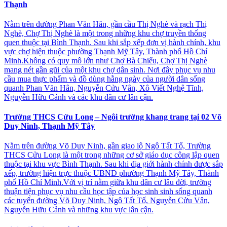
Thạnh
Nằm trên đường Phan Văn Hân, gần cầu Thị Nghè và rạch Thị
Nghè, Chợ Thị Nghè là một trong những khu chợ truyền thống
quen thuộc tại Bình Thạnh. Sau khi sắp xếp đơn vị hành chính, khu
vực chợ hiện thuộc phường Thạnh Mỹ Tây, Thành phố Hồ Chí
Minh.Không có quy mô lớn như Chợ Bà Chiểu, Chợ Thị Nghè
mang nét gần gũi của một khu chợ dân sinh. Nơi đây phục vụ nhu
cầu mua thực phẩm và đồ dùng hằng ngày của người dân sống
quanh Phan Văn Hân, Nguyễn Cửu Vân, Xô Viết Nghệ Tĩnh,
Nguyễn Hữu Cảnh và các khu dân cư lân cận.
Trường THCS Cửu Long – Ngôi trường khang trang tại 02 Võ
Duy Ninh, Thạnh Mỹ Tây
Nằm trên đường Võ Duy Ninh, gần giao lộ Ngô Tất Tố, Trường
THCS Cửu Long là một trong những cơ sở giáo dục công lập quen
thuộc tại khu vực Bình Thạnh. Sau khi địa giới hành chính được sắp
xếp, trường hiện trực thuộc UBND phường Thạnh Mỹ Tây, Thành
phố Hồ Chí Minh.Với vị trí nằm giữa khu dân cư lâu đời, trường
thuận tiện phục vụ nhu cầu học tập của học sinh sinh sống quanh
các tuyến đường Võ Duy Ninh, Ngô Tất Tố, Nguyễn Cửu Vân,
Nguyễn Hữu Cảnh và những khu vực lân cận.