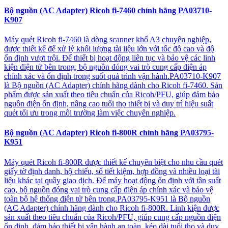
Bộ nguồn (AC Adapter) Ricoh fi-7460 chính hãng PA03710-
K907
Máy quét Ricoh fi-7460 là dòng scanner khổ A3 chuyên nghiệp,
được thiết kế để xử lý khối lượng tài liệu lớn với tốc độ cao và độ
ổn định vượt trội. Để thiết bị hoạt động liên tục và bảo vệ các linh
kiện điện tử bên trong, bộ nguồn đóng vai trò cung cấp điện áp
chính xác và ổn định trong suốt quá trình vận hành.PA03710-K907
là Bộ nguồn (AC Adapter) chính hãng dành cho Ricoh fi-7460. Sản
phẩm được sản xuất theo tiêu chuẩn của Ricoh/PFU, giúp đảm bảo
nguồn điện ổn định, nâng cao tuổi thọ thiết bị và duy trì hiệu suất
quét tối ưu trong môi trường làm việc chuyên nghiệp.
Bộ nguồn (AC Adapter) Ricoh fi-800R chính hãng PA03795-
K951
Máy quét Ricoh fi-800R được thiết kế chuyên biệt cho nhu cầu quét
giấy tờ định danh, hộ chiếu, sổ tiết kiệm, hợp đồng và nhiều loại tài
liệu khác tại quầy giao dịch. Để máy hoạt động ổn định với tần suất
cao, bộ nguồn đóng vai trò cung cấp điện áp chính xác và bảo vệ
toàn bộ hệ thống điện tử bên trong.PA03795-K951 là Bộ nguồn
(AC Adapter) chính hãng dành cho Ricoh fi-800R. Linh kiện được
sản xuất theo tiêu chuẩn của Ricoh/PFU, giúp cung cấp nguồn điện
ổn định, đảm bảo thiết bị vận hành an toàn, kéo dài tuổi thọ và duy