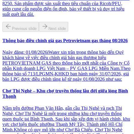
8250. Sản phẩm được sản xuất theo tiêu chuẩn của Ricoh/PFU,
giúp cung cấp nguồn điện ổn định, bảo vệ thiết bị và duy trì hiệu
suất quét lâu dài.
Previous slide
Next slide
Thông báo điều chỉnh giá gas Petrovietnam gas tháng 08/2026
Ngày đăng: 01/08/2026iWater xin trân trọng thông báo đến Quý
khách hàng về việc điều chỉnh giá bán gas thương hiệu
PETROVIETNAM GAS theo thông báo mới nhất của Công ty Cổ
phần Kinh doanh LPG Việt Nam – PV GAS LPG Miền Nam.Theo
thông báo số 713/LPGMN-KHKD ban hành ngày 31/07/2026, giá
bán LPG được điều chỉnh tăng kể từ ngày 01/08/2026 như sau:
Chợ Thị Nghè – Khu chợ truyền thống lâu đời giữa lòng Bình
Thạnh
Nằm trên đường Phan Văn Hân, gần cầu Thị Nghè và rạch Thị
Nghè, Chợ Thị Nghè là một trong những khu chợ truyền thống
quen thuộc tại Bình Thạnh. Sau khi sắp xếp đơn vị hành chính, khu
vực chợ hiện thuộc phường Thạnh Mỹ Tây, Thành phố Hồ Chí
Minh.Không có quy mô lớn như Chợ Bà Chiểu, Chợ Thị Nghè