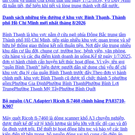
tấn công và thành Gia Định thất thủ ngày 17/2/1859, Võ Duy Ninh
đã tuẫn tiết, thể hiện khí tiết và lòng trung thành với đất nước.
Danh sách những tên đường ở khu vực Bình Thạnh, Thành
phố Hồ Chí Minh mới nhất tháng 8/2026
Bình Thạnh là khu vực nằm ở cửa ngõ phía Đông Bắc trung tâm
Thành phố Hồ Chí Minh, tiếp giáp nhiều khu vực quan trọng và sở
hữu hệ thống giao thông kết nối thuận tiện. Nơi đây tập trung nhiều
khu dân cư lâu đời, chung cư, trường học, bệnh viện, văn phòng,
cửa hàng và các địa điểm kinh doanh ăn uống.Kể từ ngày 1/7/2025,
đơn vị hành chính cấp huyện kết thúc hoạt động. Vì vậy, tên gọi
“quận Bình Thạnh” hiện được người dân sử dụng chủ yếu để chỉ
khu vực địa lý của quận Bình Thạnh trước đây.Theo đơn vị hành
chính mới, khu vực Bình Thạnh cũ được tổ chức thành 5 phường
gồm:Phường Gia ĐịnhPhường Bình ThạnhPhường Bình Lợi
TrungPhường Thạnh Mỹ TâyPhường Bình Quới
Bộ nguồn (AC Adapter) Ricoh fi-7460 chính hãng PA03710-
K907
Máy quét Ricoh fi-7460 là dòng scanner khổ A3 chuyên nghiệp,
được thiết kế để xử lý khối lượng tài liệu lớn với tốc độ cao và độ
ổn định vượt trội. Để thiết bị hoạt động liên tục và bảo vệ các linh
kiện điện tử bên trong, bộ nguồn đóng vai trò cung cấp điện áp