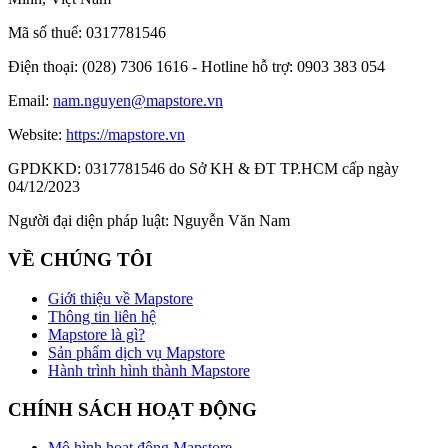
Mã số thuế:
0317781546
Điện thoại:
(028) 7306 1616 - Hotline hỗ trợ: 0903 383 054
Email:
nam.nguyen@mapstore.vn
Website:
https://mapstore.vn
GPDKKD:
0317781546 do Sở KH & ĐT TP.HCM cấp ngày
04/12/2023
Người đại diện pháp luật:
Nguyễn Văn Nam
VỀ CHÚNG TÔI
Giới thiệu về Mapstore
Thông tin liên hệ
Mapstore là gì?
Sản phẩm dịch vụ Mapstore
Hành trình hình thành Mapstore
CHÍNH SÁCH HOẠT ĐỘNG
Mô hình hoạt động Mapstore