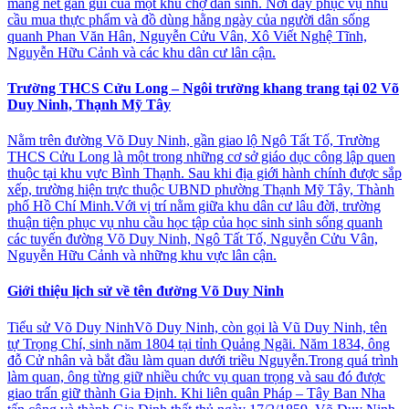
mang nét gần gũi của một khu chợ dân sinh. Nơi đây phục vụ nhu
cầu mua thực phẩm và đồ dùng hằng ngày của người dân sống
quanh Phan Văn Hân, Nguyễn Cửu Vân, Xô Viết Nghệ Tĩnh,
Nguyễn Hữu Cảnh và các khu dân cư lân cận.
Trường THCS Cửu Long – Ngôi trường khang trang tại 02 Võ
Duy Ninh, Thạnh Mỹ Tây
Nằm trên đường Võ Duy Ninh, gần giao lộ Ngô Tất Tố, Trường
THCS Cửu Long là một trong những cơ sở giáo dục công lập quen
thuộc tại khu vực Bình Thạnh. Sau khi địa giới hành chính được sắp
xếp, trường hiện trực thuộc UBND phường Thạnh Mỹ Tây, Thành
phố Hồ Chí Minh.Với vị trí nằm giữa khu dân cư lâu đời, trường
thuận tiện phục vụ nhu cầu học tập của học sinh sinh sống quanh
các tuyến đường Võ Duy Ninh, Ngô Tất Tố, Nguyễn Cửu Vân,
Nguyễn Hữu Cảnh và những khu vực lân cận.
Giới thiệu lịch sử về tên đường Võ Duy Ninh
Tiểu sử Võ Duy NinhVõ Duy Ninh, còn gọi là Vũ Duy Ninh, tên
tự Trọng Chí, sinh năm 1804 tại tỉnh Quảng Ngãi. Năm 1834, ông
đỗ Cử nhân và bắt đầu làm quan dưới triều Nguyễn.Trong quá trình
làm quan, ông từng giữ nhiều chức vụ quan trọng và sau đó được
giao trấn giữ thành Gia Định. Khi liên quân Pháp – Tây Ban Nha