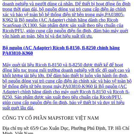
doanh nghiệp và người dùng cá nhân. Để thiết bị hoạt động ổn định
trong thời gian dài, bộ nguồn đóng vai trò cung cấp điện áp chính
xác và bảo vệ toàn bộ hệ thống điện tử bên trong máy.PA03805-
K962 là Bộ nguồn (AC Adapter) chính hãng dành cho Ricoh
ScanSnap iX1300. Sản phẩm được sản xuất theo tiêu chuẩn của
Ricoh/PFU, giúp cung cấp nguồn điện ổn định, đảm bảo máy quét
vận hành an toàn, bền bỉ và đạt hiệu suất tối ưu.
Bộ nguồn (AC Adapter) Ricoh fi-8150, fi-8250 chính hãng
PA03810-K960
Máy quét tài liệu Ricoh fi-8150 và fi-8250 được thiết kế để hoạt
động liên tục trong môi trường doanh nghiệp với tốc độ quét cao và
khối lượng tài liệu lớn. Để đảm bảo thiết bị luôn vận hành ổn định,
bộ nguồn đóng vai trò cung cấp điện áp chính xác và bảo vệ toàn bộ
hệ thống điện tử bên trong máy.PA03810-K960 là Bộ nguồn (AC
Adapter) chính hãng dành cho máy quét Ricoh fi-8150 và Ricoh fi-
8250. Sản phẩm được sản xuất theo tiêu chuẩn của Ricoh/PFU,
giúp cung cấp nguồn điện ổn định, bảo vệ thiết bị và duy trì hiệu
suất quét lâu dài.
CÔNG TY CỔ PHẦN MAPSTORE VIỆT NAM
Địa chỉ trụ sở:
65/9 Cao Xuân Dục, Phường Phú Định, TP. Hồ Chí
Minh, Việt Nam