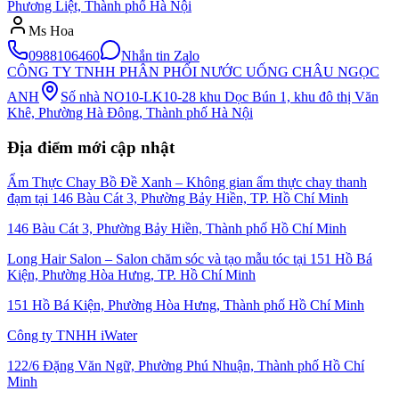
Phương Liệt, Thành phố Hà Nội
Ms Hoa
0988106460
Nhắn tin Zalo
CÔNG TY TNHH PHÂN PHỐI NƯỚC UỐNG CHÂU NGỌC
ANH
Số nhà NO10-LK10-28 khu Dọc Bún 1, khu đô thị Văn
Khê, Phường Hà Đông, Thành phố Hà Nội
Địa điểm mới cập nhật
Ẩm Thực Chay Bồ Đề Xanh – Không gian ẩm thực chay thanh
đạm tại 146 Bàu Cát 3, Phường Bảy Hiền, TP. Hồ Chí Minh
146 Bàu Cát 3, Phường Bảy Hiền, Thành phố Hồ Chí Minh
Long Hair Salon – Salon chăm sóc và tạo mẫu tóc tại 151 Hồ Bá
Kiện, Phường Hòa Hưng, TP. Hồ Chí Minh
151 Hồ Bá Kiện, Phường Hòa Hưng, Thành phố Hồ Chí Minh
Công ty TNHH iWater
122/6 Đặng Văn Ngữ, Phường Phú Nhuận, Thành phố Hồ Chí
Minh