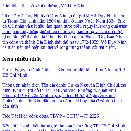
Giới thiệu lịch sử về tên đường Võ Duy Ninh
Tiểu sử Võ Duy NinhVõ Duy Ninh, còn gọi là Vũ Duy Ninh, tên
tự Trọng Chí, sinh năm 1804 tại tỉnh Quảng Ngãi. Năm 1834, ông
đỗ Cử nhân và bắt đầu làm quan dưới triều Nguyễn.Trong quá trình
làm quan, ông từng giữ nhiều chức vụ quan trọng và sau đó được
giao trấn giữ thành Gia Định. Khi liên quân Pháp – Tây Ban Nha
tấn công và thành Gia Định thất thủ ngày 17/2/1859, Võ Duy Ninh
đã tuẫn tiết, thể hiện khí tiết và lòng trung thành với đất nước.
Xem nhiều nhất
Cư xá Nguyễn Đình Chiểu – Khu cư trú đô thị tại Phú Nhuận, TP.
Hồ Chí Minh
Thông tin nhận diện Tên địa danh: Cư xá Nguyễn Đình ChiểuLoại
hình: Khu cư trú đô thị (cư xá)Khu vực: Phường 4, quận Phú
Nhuận, TP. Hồ Chí MinhTrục gắn tên: Đường Nguyễn Đình
ChiểuTính chất: Khu dân cư lâu năm, kết hợp nhà ở và sinh hoạt
dân sinh
Tiệc Tất Niên cộng đồng TBVP – CCTV – IT 2026
Kết nối hệ sinh thái, hướng tới hợp tác bền vững TP. Hồ Chí Minh,