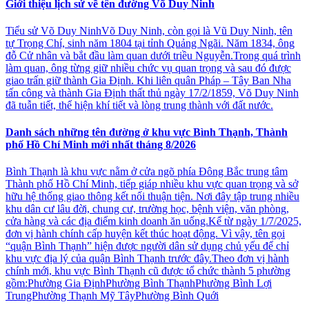
Giới thiệu lịch sử về tên đường Võ Duy Ninh
Tiểu sử Võ Duy NinhVõ Duy Ninh, còn gọi là Vũ Duy Ninh, tên
tự Trọng Chí, sinh năm 1804 tại tỉnh Quảng Ngãi. Năm 1834, ông
đỗ Cử nhân và bắt đầu làm quan dưới triều Nguyễn.Trong quá trình
làm quan, ông từng giữ nhiều chức vụ quan trọng và sau đó được
giao trấn giữ thành Gia Định. Khi liên quân Pháp – Tây Ban Nha
tấn công và thành Gia Định thất thủ ngày 17/2/1859, Võ Duy Ninh
đã tuẫn tiết, thể hiện khí tiết và lòng trung thành với đất nước.
Danh sách những tên đường ở khu vực Bình Thạnh, Thành
phố Hồ Chí Minh mới nhất tháng 8/2026
Bình Thạnh là khu vực nằm ở cửa ngõ phía Đông Bắc trung tâm
Thành phố Hồ Chí Minh, tiếp giáp nhiều khu vực quan trọng và sở
hữu hệ thống giao thông kết nối thuận tiện. Nơi đây tập trung nhiều
khu dân cư lâu đời, chung cư, trường học, bệnh viện, văn phòng,
cửa hàng và các địa điểm kinh doanh ăn uống.Kể từ ngày 1/7/2025,
đơn vị hành chính cấp huyện kết thúc hoạt động. Vì vậy, tên gọi
“quận Bình Thạnh” hiện được người dân sử dụng chủ yếu để chỉ
khu vực địa lý của quận Bình Thạnh trước đây.Theo đơn vị hành
chính mới, khu vực Bình Thạnh cũ được tổ chức thành 5 phường
gồm:Phường Gia ĐịnhPhường Bình ThạnhPhường Bình Lợi
TrungPhường Thạnh Mỹ TâyPhường Bình Quới