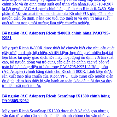
chính xác và ổn định trong suốt quá trình vận hành.PA03710-K907
là Bộ nguồn (AC Adapter) chính hãng dành cho Ricoh fi-7460. Sản
phẩm được sản xuất theo tiêu chuẩn của Ricoh/PFU, giúp đảm bảo
nguồn điện ổn định, nâng cao tuổi thọ thiết bị và duy trì hiệu suất
quét tối ưu trong môi trường làm việc chuyên nghiệp.
Bộ nguồn (AC Adapter) Ricoh fi-800R chính hãng PA03795-
K951
Máy quét Ricoh fi-800R được thiết kế chuyên biệt cho nhu cầu quét
giấy tờ định danh, hộ chiếu, sổ tiết kiệm, hợp đồng và nhiều loại tài
liệu khác tại quầy giao dịch. Để máy hoạt động ổn định với tần suất
cao, bộ nguồn đóng vai trò cung cấp điện áp chính xác và bảo vệ
toàn bộ hệ thống điện tử bên trong.PA03795-K951 là Bộ nguồn
(AC Adapter) chính hãng dành cho Ricoh fi-800R. Linh kiện được
sản xuất theo tiêu chuẩn của Ricoh/PFU, giúp cung cấp nguồn điện
ổn định, đảm bảo thiết bị vận hành an toàn, kéo dài tuổi thọ và duy
trì hiệu suất quét tối ưu.
Bộ nguồn (AC Adapter) Ricoh ScanSnap iX1300 chính hãng
PA03805-K962
Máy quét Ricoh ScanSnap iX1300 được thiết kế nhỏ gọn nhưng
vẫn đáp ứng nhu cầu số hóa tài liệu nhanh chóng cho văn phòng,