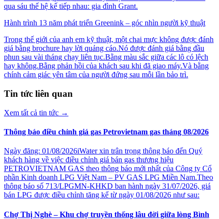
qua sáu thế hệ kế tiếp nhau: gia đình Grant.
Hành trình 13 năm phát triển Greenink – góc nhìn người kỹ thuật
Trong thế giới của anh em kỹ thuật, một chai mực không được đánh
giá bằng brochure hay lời quảng cáo.Nó được đánh giá bằng đầu
phun sau vài tháng chạy liên tục.Bằng màu sắc giữa các lô có lệch
hay không.Bằng phản hồi của khách sau khi đã giao máy.Và bằng
chính cảm giác yên tâm của người đứng sau mỗi lần bảo trì.
Tin tức liên quan
Xem tất cả tin tức
→
Thông báo điều chỉnh giá gas Petrovietnam gas tháng 08/2026
Ngày đăng: 01/08/2026iWater xin trân trọng thông báo đến Quý
khách hàng về việc điều chỉnh giá bán gas thương hiệu
PETROVIETNAM GAS theo thông báo mới nhất của Công ty Cổ
phần Kinh doanh LPG Việt Nam – PV GAS LPG Miền Nam.Theo
thông báo số 713/LPGMN-KHKD ban hành ngày 31/07/2026, giá
bán LPG được điều chỉnh tăng kể từ ngày 01/08/2026 như sau:
Chợ Thị Nghè – Khu chợ truyền thống lâu đời giữa lòng Bình