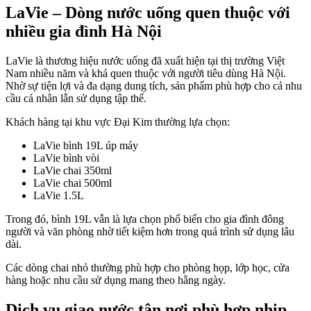
LaVie – Dòng nước uống quen thuộc với
nhiều gia đình Hà Nội
LaVie là thương hiệu nước uống đã xuất hiện tại thị trường Việt
Nam nhiều năm và khá quen thuộc với người tiêu dùng Hà Nội.
Nhờ sự tiện lợi và đa dạng dung tích, sản phẩm phù hợp cho cả nhu
cầu cá nhân lẫn sử dụng tập thể.
Khách hàng tại khu vực Đại Kim thường lựa chọn:
LaVie bình 19L úp máy
LaVie bình vòi
LaVie chai 350ml
LaVie chai 500ml
LaVie 1.5L
Trong đó, bình 19L vẫn là lựa chọn phổ biến cho gia đình đông
người và văn phòng nhờ tiết kiệm hơn trong quá trình sử dụng lâu
dài.
Các dòng chai nhỏ thường phù hợp cho phòng họp, lớp học, cửa
hàng hoặc nhu cầu sử dụng mang theo hằng ngày.
Dịch vụ giao nước tận nơi phù hợp nhịp