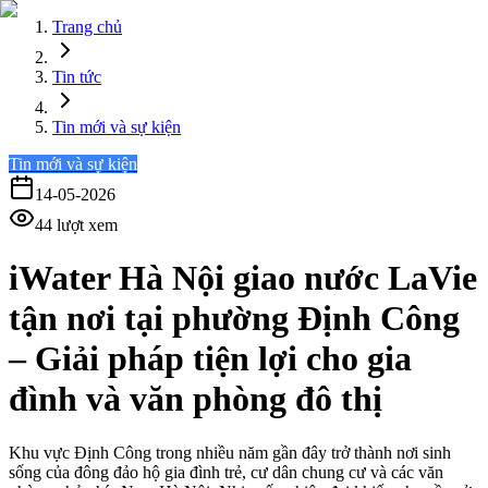
Trang chủ
Tin tức
Tin mới và sự kiện
Tin mới và sự kiện
14-05-2026
44
lượt xem
iWater Hà Nội giao nước LaVie
tận nơi tại phường Định Công
– Giải pháp tiện lợi cho gia
đình và văn phòng đô thị
Khu vực Định Công trong nhiều năm gần đây trở thành nơi sinh
sống của đông đảo hộ gia đình trẻ, cư dân chung cư và các văn