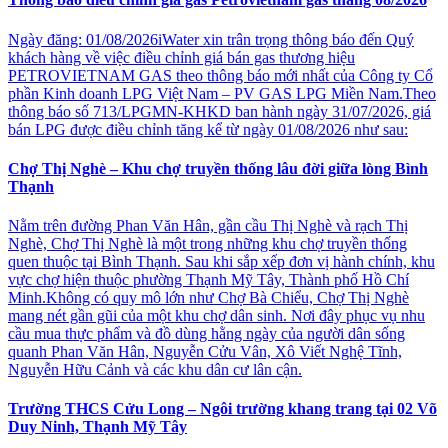
Ngày đăng: 01/08/2026iWater xin trân trọng thông báo đến Quý
khách hàng về việc điều chỉnh giá bán gas thương hiệu
PETROVIETNAM GAS theo thông báo mới nhất của Công ty Cổ
phần Kinh doanh LPG Việt Nam – PV GAS LPG Miền Nam.Theo
thông báo số 713/LPGMN-KHKD ban hành ngày 31/07/2026, giá
bán LPG được điều chỉnh tăng kể từ ngày 01/08/2026 như sau:
Chợ Thị Nghè – Khu chợ truyền thống lâu đời giữa lòng Bình
Thạnh
Nằm trên đường Phan Văn Hân, gần cầu Thị Nghè và rạch Thị
Nghè, Chợ Thị Nghè là một trong những khu chợ truyền thống
quen thuộc tại Bình Thạnh. Sau khi sắp xếp đơn vị hành chính, khu
vực chợ hiện thuộc phường Thạnh Mỹ Tây, Thành phố Hồ Chí
Minh.Không có quy mô lớn như Chợ Bà Chiểu, Chợ Thị Nghè
mang nét gần gũi của một khu chợ dân sinh. Nơi đây phục vụ nhu
cầu mua thực phẩm và đồ dùng hằng ngày của người dân sống
quanh Phan Văn Hân, Nguyễn Cửu Vân, Xô Viết Nghệ Tĩnh,
Nguyễn Hữu Cảnh và các khu dân cư lân cận.
Trường THCS Cửu Long – Ngôi trường khang trang tại 02 Võ
Duy Ninh, Thạnh Mỹ Tây