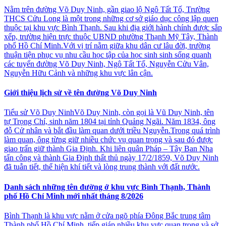
Nằm trên đường Võ Duy Ninh, gần giao lộ Ngô Tất Tố, Trường
THCS Cửu Long là một trong những cơ sở giáo dục công lập quen
thuộc tại khu vực Bình Thạnh. Sau khi địa giới hành chính được sắp
xếp, trường hiện trực thuộc UBND phường Thạnh Mỹ Tây, Thành
phố Hồ Chí Minh.Với vị trí nằm giữa khu dân cư lâu đời, trường
thuận tiện phục vụ nhu cầu học tập của học sinh sinh sống quanh
các tuyến đường Võ Duy Ninh, Ngô Tất Tố, Nguyễn Cửu Vân,
Nguyễn Hữu Cảnh và những khu vực lân cận.
Giới thiệu lịch sử về tên đường Võ Duy Ninh
Tiểu sử Võ Duy NinhVõ Duy Ninh, còn gọi là Vũ Duy Ninh, tên
tự Trọng Chí, sinh năm 1804 tại tỉnh Quảng Ngãi. Năm 1834, ông
đỗ Cử nhân và bắt đầu làm quan dưới triều Nguyễn.Trong quá trình
làm quan, ông từng giữ nhiều chức vụ quan trọng và sau đó được
giao trấn giữ thành Gia Định. Khi liên quân Pháp – Tây Ban Nha
tấn công và thành Gia Định thất thủ ngày 17/2/1859, Võ Duy Ninh
đã tuẫn tiết, thể hiện khí tiết và lòng trung thành với đất nước.
Danh sách những tên đường ở khu vực Bình Thạnh, Thành
phố Hồ Chí Minh mới nhất tháng 8/2026
Bình Thạnh là khu vực nằm ở cửa ngõ phía Đông Bắc trung tâm
Thành phố Hồ Chí Minh, tiếp giáp nhiều khu vực quan trọng và sở