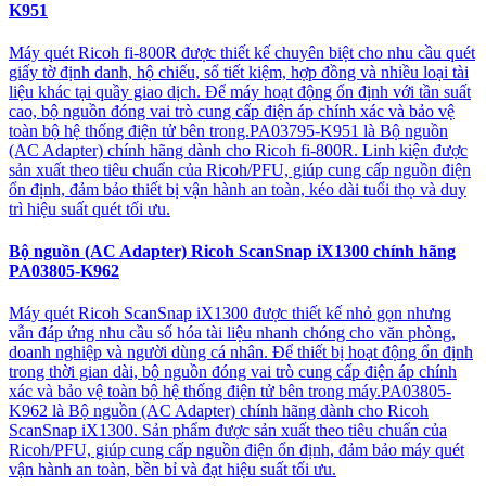
K951
Máy quét Ricoh fi-800R được thiết kế chuyên biệt cho nhu cầu quét
giấy tờ định danh, hộ chiếu, sổ tiết kiệm, hợp đồng và nhiều loại tài
liệu khác tại quầy giao dịch. Để máy hoạt động ổn định với tần suất
cao, bộ nguồn đóng vai trò cung cấp điện áp chính xác và bảo vệ
toàn bộ hệ thống điện tử bên trong.PA03795-K951 là Bộ nguồn
(AC Adapter) chính hãng dành cho Ricoh fi-800R. Linh kiện được
sản xuất theo tiêu chuẩn của Ricoh/PFU, giúp cung cấp nguồn điện
ổn định, đảm bảo thiết bị vận hành an toàn, kéo dài tuổi thọ và duy
trì hiệu suất quét tối ưu.
Bộ nguồn (AC Adapter) Ricoh ScanSnap iX1300 chính hãng
PA03805-K962
Máy quét Ricoh ScanSnap iX1300 được thiết kế nhỏ gọn nhưng
vẫn đáp ứng nhu cầu số hóa tài liệu nhanh chóng cho văn phòng,
doanh nghiệp và người dùng cá nhân. Để thiết bị hoạt động ổn định
trong thời gian dài, bộ nguồn đóng vai trò cung cấp điện áp chính
xác và bảo vệ toàn bộ hệ thống điện tử bên trong máy.PA03805-
K962 là Bộ nguồn (AC Adapter) chính hãng dành cho Ricoh
ScanSnap iX1300. Sản phẩm được sản xuất theo tiêu chuẩn của
Ricoh/PFU, giúp cung cấp nguồn điện ổn định, đảm bảo máy quét
vận hành an toàn, bền bỉ và đạt hiệu suất tối ưu.