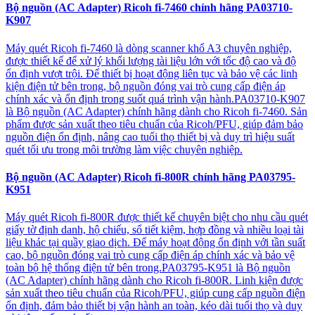
Bộ nguồn (AC Adapter) Ricoh fi-7460 chính hãng PA03710-
K907
Máy quét Ricoh fi-7460 là dòng scanner khổ A3 chuyên nghiệp,
được thiết kế để xử lý khối lượng tài liệu lớn với tốc độ cao và độ
ổn định vượt trội. Để thiết bị hoạt động liên tục và bảo vệ các linh
kiện điện tử bên trong, bộ nguồn đóng vai trò cung cấp điện áp
chính xác và ổn định trong suốt quá trình vận hành.PA03710-K907
là Bộ nguồn (AC Adapter) chính hãng dành cho Ricoh fi-7460. Sản
phẩm được sản xuất theo tiêu chuẩn của Ricoh/PFU, giúp đảm bảo
nguồn điện ổn định, nâng cao tuổi thọ thiết bị và duy trì hiệu suất
quét tối ưu trong môi trường làm việc chuyên nghiệp.
Bộ nguồn (AC Adapter) Ricoh fi-800R chính hãng PA03795-
K951
Máy quét Ricoh fi-800R được thiết kế chuyên biệt cho nhu cầu quét
giấy tờ định danh, hộ chiếu, sổ tiết kiệm, hợp đồng và nhiều loại tài
liệu khác tại quầy giao dịch. Để máy hoạt động ổn định với tần suất
cao, bộ nguồn đóng vai trò cung cấp điện áp chính xác và bảo vệ
toàn bộ hệ thống điện tử bên trong.PA03795-K951 là Bộ nguồn
(AC Adapter) chính hãng dành cho Ricoh fi-800R. Linh kiện được
sản xuất theo tiêu chuẩn của Ricoh/PFU, giúp cung cấp nguồn điện
ổn định, đảm bảo thiết bị vận hành an toàn, kéo dài tuổi thọ và duy