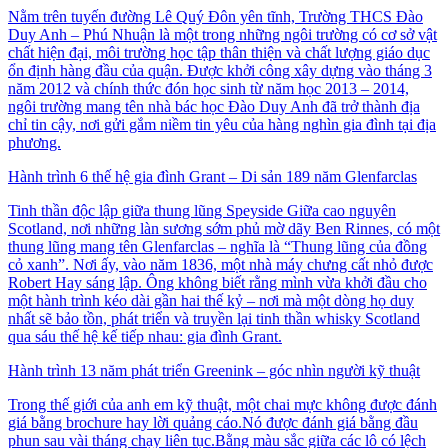
Nằm trên tuyến đường Lê Quý Đôn yên tĩnh, Trường THCS Đào
Duy Anh – Phú Nhuận là một trong những ngôi trường có cơ sở vật
chất hiện đại, môi trường học tập thân thiện và chất lượng giáo dục
ổn định hàng đầu của quận. Được khởi công xây dựng vào tháng 3
năm 2012 và chính thức đón học sinh từ năm học 2013 – 2014,
ngôi trường mang tên nhà bác học Đào Duy Anh đã trở thành địa
chỉ tin cậy, nơi gửi gắm niềm tin yêu của hàng nghìn gia đình tại địa
phương.
Hành trình 6 thế hệ gia đình Grant – Di sản 189 năm Glenfarclas
Tinh thần độc lập giữa thung lũng Speyside Giữa cao nguyên
Scotland, nơi những làn sương sớm phủ mờ dãy Ben Rinnes, có một
thung lũng mang tên Glenfarclas – nghĩa là “Thung lũng của đồng
cỏ xanh”. Nơi ấy, vào năm 1836, một nhà máy chưng cất nhỏ được
Robert Hay sáng lập. Ông không biết rằng mình vừa khởi đầu cho
một hành trình kéo dài gần hai thế kỷ – nơi mà một dòng họ duy
nhất sẽ bảo tồn, phát triển và truyền lại tinh thần whisky Scotland
qua sáu thế hệ kế tiếp nhau: gia đình Grant.
Hành trình 13 năm phát triển Greenink – góc nhìn người kỹ thuật
Trong thế giới của anh em kỹ thuật, một chai mực không được đánh
giá bằng brochure hay lời quảng cáo.Nó được đánh giá bằng đầu
phun sau vài tháng chạy liên tục.Bằng màu sắc giữa các lô có lệch