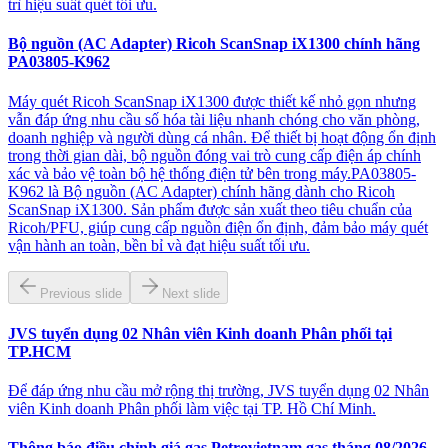
trì hiệu suất quét tối ưu.
Bộ nguồn (AC Adapter) Ricoh ScanSnap iX1300 chính hãng
PA03805-K962
Máy quét Ricoh ScanSnap iX1300 được thiết kế nhỏ gọn nhưng
vẫn đáp ứng nhu cầu số hóa tài liệu nhanh chóng cho văn phòng,
doanh nghiệp và người dùng cá nhân. Để thiết bị hoạt động ổn định
trong thời gian dài, bộ nguồn đóng vai trò cung cấp điện áp chính
xác và bảo vệ toàn bộ hệ thống điện tử bên trong máy.PA03805-
K962 là Bộ nguồn (AC Adapter) chính hãng dành cho Ricoh
ScanSnap iX1300. Sản phẩm được sản xuất theo tiêu chuẩn của
Ricoh/PFU, giúp cung cấp nguồn điện ổn định, đảm bảo máy quét
vận hành an toàn, bền bỉ và đạt hiệu suất tối ưu.
Previous slide
Next slide
JVS tuyển dụng 02 Nhân viên Kinh doanh Phân phối tại
TP.HCM
Để đáp ứng nhu cầu mở rộng thị trường, JVS tuyển dụng 02 Nhân
viên Kinh doanh Phân phối làm việc tại TP. Hồ Chí Minh.
Thông báo điều chỉnh giá gas Petrovietnam gas tháng 08/2026