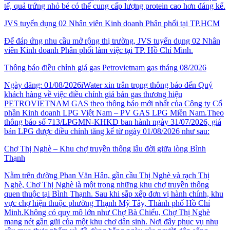
tế, quả trứng nhỏ bé có thể cung cấp lượng protein cao hơn đáng kể.
JVS tuyển dụng 02 Nhân viên Kinh doanh Phân phối tại TP.HCM
Để đáp ứng nhu cầu mở rộng thị trường, JVS tuyển dụng 02 Nhân
viên Kinh doanh Phân phối làm việc tại TP. Hồ Chí Minh.
Thông báo điều chỉnh giá gas Petrovietnam gas tháng 08/2026
Ngày đăng: 01/08/2026iWater xin trân trọng thông báo đến Quý
khách hàng về việc điều chỉnh giá bán gas thương hiệu
PETROVIETNAM GAS theo thông báo mới nhất của Công ty Cổ
phần Kinh doanh LPG Việt Nam – PV GAS LPG Miền Nam.Theo
thông báo số 713/LPGMN-KHKD ban hành ngày 31/07/2026, giá
bán LPG được điều chỉnh tăng kể từ ngày 01/08/2026 như sau:
Chợ Thị Nghè – Khu chợ truyền thống lâu đời giữa lòng Bình
Thạnh
Nằm trên đường Phan Văn Hân, gần cầu Thị Nghè và rạch Thị
Nghè, Chợ Thị Nghè là một trong những khu chợ truyền thống
quen thuộc tại Bình Thạnh. Sau khi sắp xếp đơn vị hành chính, khu
vực chợ hiện thuộc phường Thạnh Mỹ Tây, Thành phố Hồ Chí
Minh.Không có quy mô lớn như Chợ Bà Chiểu, Chợ Thị Nghè
mang nét gần gũi của một khu chợ dân sinh. Nơi đây phục vụ nhu