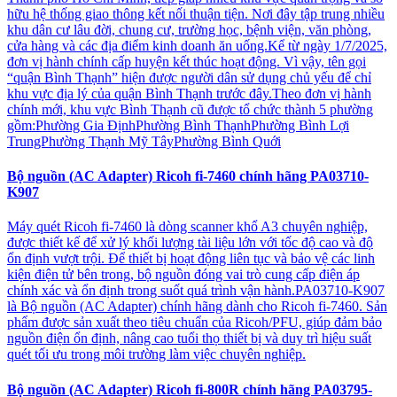
hữu hệ thống giao thông kết nối thuận tiện. Nơi đây tập trung nhiều
khu dân cư lâu đời, chung cư, trường học, bệnh viện, văn phòng,
cửa hàng và các địa điểm kinh doanh ăn uống.Kể từ ngày 1/7/2025,
đơn vị hành chính cấp huyện kết thúc hoạt động. Vì vậy, tên gọi
“quận Bình Thạnh” hiện được người dân sử dụng chủ yếu để chỉ
khu vực địa lý của quận Bình Thạnh trước đây.Theo đơn vị hành
chính mới, khu vực Bình Thạnh cũ được tổ chức thành 5 phường
gồm:Phường Gia ĐịnhPhường Bình ThạnhPhường Bình Lợi
TrungPhường Thạnh Mỹ TâyPhường Bình Quới
Bộ nguồn (AC Adapter) Ricoh fi-7460 chính hãng PA03710-
K907
Máy quét Ricoh fi-7460 là dòng scanner khổ A3 chuyên nghiệp,
được thiết kế để xử lý khối lượng tài liệu lớn với tốc độ cao và độ
ổn định vượt trội. Để thiết bị hoạt động liên tục và bảo vệ các linh
kiện điện tử bên trong, bộ nguồn đóng vai trò cung cấp điện áp
chính xác và ổn định trong suốt quá trình vận hành.PA03710-K907
là Bộ nguồn (AC Adapter) chính hãng dành cho Ricoh fi-7460. Sản
phẩm được sản xuất theo tiêu chuẩn của Ricoh/PFU, giúp đảm bảo
nguồn điện ổn định, nâng cao tuổi thọ thiết bị và duy trì hiệu suất
quét tối ưu trong môi trường làm việc chuyên nghiệp.
Bộ nguồn (AC Adapter) Ricoh fi-800R chính hãng PA03795-