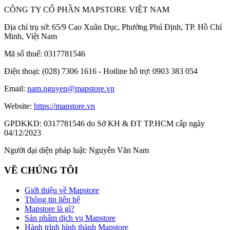
CÔNG TY CỔ PHẦN MAPSTORE VIỆT NAM
Địa chỉ trụ sở:
65/9 Cao Xuân Dục, Phường Phú Định, TP. Hồ Chí
Minh, Việt Nam
Mã số thuế:
0317781546
Điện thoại:
(028) 7306 1616 - Hotline hỗ trợ: 0903 383 054
Email:
nam.nguyen@mapstore.vn
Website:
https://mapstore.vn
GPDKKD:
0317781546 do Sở KH & ĐT TP.HCM cấp ngày
04/12/2023
Người đại diện pháp luật:
Nguyễn Văn Nam
VỀ CHÚNG TÔI
Giới thiệu về Mapstore
Thông tin liên hệ
Mapstore là gì?
Sản phẩm dịch vụ Mapstore
Hành trình hình thành Mapstore