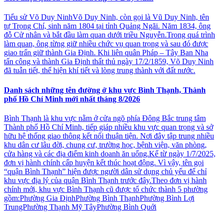
Tiểu sử Võ Duy NinhVõ Duy Ninh, còn gọi là Vũ Duy Ninh, tên
tự Trọng Chí, sinh năm 1804 tại tỉnh Quảng Ngãi. Năm 1834, ông
đỗ Cử nhân và bắt đầu làm quan dưới triều Nguyễn.Trong quá trình
làm quan, ông từng giữ nhiều chức vụ quan trọng và sau đó được
giao trấn giữ thành Gia Định. Khi liên quân Pháp – Tây Ban Nha
tấn công và thành Gia Định thất thủ ngày 17/2/1859, Võ Duy Ninh
đã tuẫn tiết, thể hiện khí tiết và lòng trung thành với đất nước.
Danh sách những tên đường ở khu vực Bình Thạnh, Thành
phố Hồ Chí Minh mới nhất tháng 8/2026
Bình Thạnh là khu vực nằm ở cửa ngõ phía Đông Bắc trung tâm
Thành phố Hồ Chí Minh, tiếp giáp nhiều khu vực quan trọng và sở
hữu hệ thống giao thông kết nối thuận tiện. Nơi đây tập trung nhiều
khu dân cư lâu đời, chung cư, trường học, bệnh viện, văn phòng,
cửa hàng và các địa điểm kinh doanh ăn uống.Kể từ ngày 1/7/2025,
đơn vị hành chính cấp huyện kết thúc hoạt động. Vì vậy, tên gọi
“quận Bình Thạnh” hiện được người dân sử dụng chủ yếu để chỉ
khu vực địa lý của quận Bình Thạnh trước đây.Theo đơn vị hành
chính mới, khu vực Bình Thạnh cũ được tổ chức thành 5 phường
gồm:Phường Gia ĐịnhPhường Bình ThạnhPhường Bình Lợi
TrungPhường Thạnh Mỹ TâyPhường Bình Quới