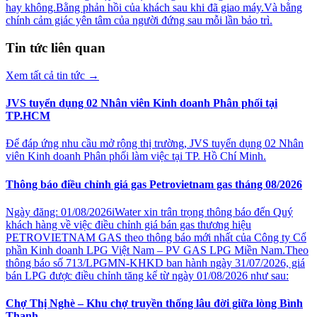
hay không.Bằng phản hồi của khách sau khi đã giao máy.Và bằng
chính cảm giác yên tâm của người đứng sau mỗi lần bảo trì.
Tin tức liên quan
Xem tất cả tin tức
→
JVS tuyển dụng 02 Nhân viên Kinh doanh Phân phối tại
TP.HCM
Để đáp ứng nhu cầu mở rộng thị trường, JVS tuyển dụng 02 Nhân
viên Kinh doanh Phân phối làm việc tại TP. Hồ Chí Minh.
Thông báo điều chỉnh giá gas Petrovietnam gas tháng 08/2026
Ngày đăng: 01/08/2026iWater xin trân trọng thông báo đến Quý
khách hàng về việc điều chỉnh giá bán gas thương hiệu
PETROVIETNAM GAS theo thông báo mới nhất của Công ty Cổ
phần Kinh doanh LPG Việt Nam – PV GAS LPG Miền Nam.Theo
thông báo số 713/LPGMN-KHKD ban hành ngày 31/07/2026, giá
bán LPG được điều chỉnh tăng kể từ ngày 01/08/2026 như sau:
Chợ Thị Nghè – Khu chợ truyền thống lâu đời giữa lòng Bình
Thạnh