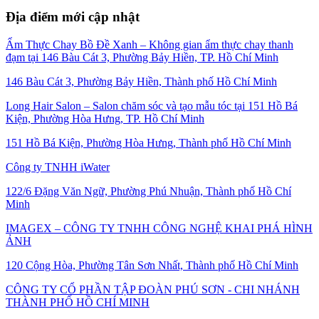
Địa điểm mới cập nhật
Ẩm Thực Chay Bồ Đề Xanh – Không gian ẩm thực chay thanh
đạm tại 146 Bàu Cát 3, Phường Bảy Hiền, TP. Hồ Chí Minh
146 Bàu Cát 3, Phường Bảy Hiền, Thành phố Hồ Chí Minh
Long Hair Salon – Salon chăm sóc và tạo mẫu tóc tại 151 Hồ Bá
Kiện, Phường Hòa Hưng, TP. Hồ Chí Minh
151 Hồ Bá Kiện, Phường Hòa Hưng, Thành phố Hồ Chí Minh
Công ty TNHH iWater
122/6 Đặng Văn Ngữ, Phường Phú Nhuận, Thành phố Hồ Chí
Minh
IMAGEX – CÔNG TY TNHH CÔNG NGHỆ KHAI PHÁ HÌNH
ẢNH
120 Cộng Hòa, Phường Tân Sơn Nhất, Thành phố Hồ Chí Minh
CÔNG TY CỔ PHẦN TẬP ĐOÀN PHÚ SƠN - CHI NHÁNH
THÀNH PHỐ HỒ CHÍ MINH