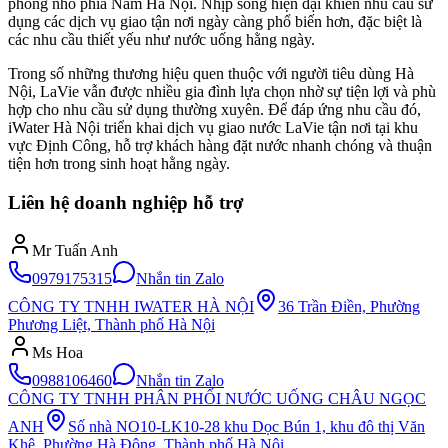
phòng nhỏ phía Nam Hà Nội. Nhịp sống hiện đại khiến nhu cầu sử
dụng các dịch vụ giao tận nơi ngày càng phổ biến hơn, đặc biệt là
các nhu cầu thiết yếu như nước uống hằng ngày.
Trong số những thương hiệu quen thuộc với người tiêu dùng Hà
Nội, LaVie vẫn được nhiều gia đình lựa chọn nhờ sự tiện lợi và phù
hợp cho nhu cầu sử dụng thường xuyên. Để đáp ứng nhu cầu đó,
iWater Hà Nội triển khai dịch vụ giao nước LaVie tận nơi tại khu
vực Định Công, hỗ trợ khách hàng đặt nước nhanh chóng và thuận
tiện hơn trong sinh hoạt hằng ngày.
Liên hệ doanh nghiệp hỗ trợ
Mr Tuấn Anh
0979175315
Nhắn tin Zalo
CÔNG TY TNHH IWATER HÀ NỘI
36 Trần Điền, Phường
Phương Liệt, Thành phố Hà Nội
Ms Hoa
0988106460
Nhắn tin Zalo
CÔNG TY TNHH PHÂN PHỐI NƯỚC UỐNG CHÂU NGỌC
ANH
Số nhà NO10-LK10-28 khu Dọc Bún 1, khu đô thị Văn
Khê, Phường Hà Đông, Thành phố Hà Nội