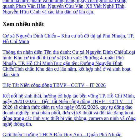
cầu mua thực phẩm và đồ dùng hằng ngày của người dân sống
quanh Phan Văn Hân, Nguyễn Cửu Vân, Xô Viết Nghệ Tĩnh,
Nguyễn Hữu Cảnh và các khu dân cư lân cận.
Xem nhiều nhất
Cư xá Nguyễn Đình Chiểu – Khu cư trú đô thị tại Phú Nhuận, TP.
Hồ Chí Minh
Thông tin nhận diện Tên địa danh: Cư xá Nguyễn Đình ChiểuLoại
hình: Khu cư trú đô thị (cư xá)Khu vực: Phường 4, quận Phú
Nhuận, TP. Hồ Chí MinhTrục gắn tên: Đường Nguyễn Đình
ChiểuTính chất: Khu dân cư lâu năm, kết hợp nhà ở và sinh hoạt
dân sinh
Tiệc Tất Niên cộng đồng TBVP – CCTV – IT 2026
Kết nối hệ sinh thái, hướng tới hợp tác bền vững TP. Hồ Chí Minh,
ngày 26/01/2026 – Tiệc Tất Niên cộng đồng TBVP – CCTV – IT
2026 sẽ chính thức diễn ra vào ngày 05/02/2026, quy tụ đông đảo
doanh nghiệp, nhà phân phối, đơn vị kỹ thuật và đối tác đang hoạt
động trong các lĩnh vực thiết bị văn phòng, camera an ninh và công
nghệ thông tin.
Giới thiệu Trường THCS Đào Duy Anh – Quận Phú Nhuận