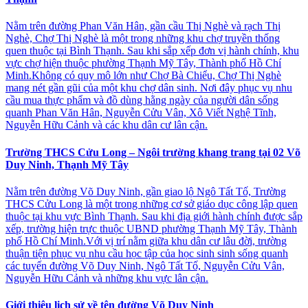
Nằm trên đường Phan Văn Hân, gần cầu Thị Nghè và rạch Thị
Nghè, Chợ Thị Nghè là một trong những khu chợ truyền thống
quen thuộc tại Bình Thạnh. Sau khi sắp xếp đơn vị hành chính, khu
vực chợ hiện thuộc phường Thạnh Mỹ Tây, Thành phố Hồ Chí
Minh.Không có quy mô lớn như Chợ Bà Chiểu, Chợ Thị Nghè
mang nét gần gũi của một khu chợ dân sinh. Nơi đây phục vụ nhu
cầu mua thực phẩm và đồ dùng hằng ngày của người dân sống
quanh Phan Văn Hân, Nguyễn Cửu Vân, Xô Viết Nghệ Tĩnh,
Nguyễn Hữu Cảnh và các khu dân cư lân cận.
Trường THCS Cửu Long – Ngôi trường khang trang tại 02 Võ
Duy Ninh, Thạnh Mỹ Tây
Nằm trên đường Võ Duy Ninh, gần giao lộ Ngô Tất Tố, Trường
THCS Cửu Long là một trong những cơ sở giáo dục công lập quen
thuộc tại khu vực Bình Thạnh. Sau khi địa giới hành chính được sắp
xếp, trường hiện trực thuộc UBND phường Thạnh Mỹ Tây, Thành
phố Hồ Chí Minh.Với vị trí nằm giữa khu dân cư lâu đời, trường
thuận tiện phục vụ nhu cầu học tập của học sinh sinh sống quanh
các tuyến đường Võ Duy Ninh, Ngô Tất Tố, Nguyễn Cửu Vân,
Nguyễn Hữu Cảnh và những khu vực lân cận.
Giới thiệu lịch sử về tên đường Võ Duy Ninh