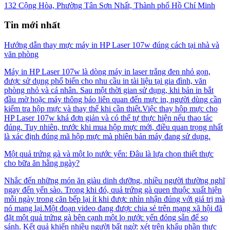
132 Cộng Hòa, Phường Tân Sơn Nhất, Thành phố Hồ Chí Minh
Tin mới nhất
Hướng dẫn thay mực máy in HP Laser 107w đúng cách tại nhà và
văn phòng
Máy in HP Laser 107w là dòng máy in laser trắng đen nhỏ gọn,
được sử dụng phổ biến cho nhu cầu in tài liệu tại gia đình, văn
phòng nhỏ và cá nhân. Sau một thời gian sử dụng, khi bản in bắt
đầu mờ hoặc máy thông báo liên quan đến mực in, người dùng cần
kiểm tra hộp mực và thay thế khi cần thiết.Việc thay hộp mực cho
HP Laser 107w khá đơn giản và có thể tự thực hiện nếu thao tác
đúng. Tuy nhiên, trước khi mua hộp mực mới, điều quan trọng nhất
là xác định đúng mã hộp mực mà phiên bản máy đang sử dụng.
Một quả trứng gà và một lọ nước yến: Đâu là lựa chọn thiết thực
cho bữa ăn hằng ngày?
Nhắc đến những món ăn giàu dinh dưỡng, nhiều người thường nghĩ
ngay đến yến sào. Trong khi đó, quả trứng gà quen thuộc xuất hiện
mỗi ngày trong căn bếp lại ít khi được nhìn nhận đúng với giá trị mà
nó mang lại.Một đoạn video đang được chia sẻ trên mạng xã hội đã
đặt một quả trứng gà bên cạnh một lọ nước yến đóng sẵn để so
sánh. Kết quả khiến nhiều người bất ngờ: xét trên khẩu phần thực