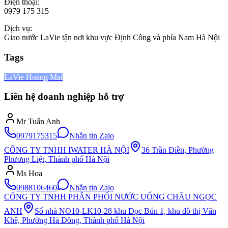
Điện thoại:
0979 175 315
Dịch vụ:
Giao nước LaVie tận nơi khu vực Định Công và phía Nam Hà Nội
Tags
LaVie Hoàng Mai
Liên hệ doanh nghiệp hỗ trợ
Mr Tuấn Anh
0979175315
Nhắn tin Zalo
CÔNG TY TNHH IWATER HÀ NỘI
36 Trần Điền, Phường
Phương Liệt, Thành phố Hà Nội
Ms Hoa
0988106460
Nhắn tin Zalo
CÔNG TY TNHH PHÂN PHỐI NƯỚC UỐNG CHÂU NGỌC
ANH
Số nhà NO10-LK10-28 khu Dọc Bún 1, khu đô thị Văn
Khê, Phường Hà Đông, Thành phố Hà Nội