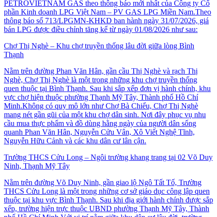
PETROVIETNAM GAS theo thông báo mới nhất của Công ty Cổ
phần Kinh doanh LPG Việt Nam – PV GAS LPG Miền Nam.Theo
thông báo số 713/LPGMN-KHKD ban hành ngày 31/07/2026, giá
bán LPG được điều chỉnh tăng kể từ ngày 01/08/2026 như sau:
Chợ Thị Nghè – Khu chợ truyền thống lâu đời giữa lòng Bình
Thạnh
Nằm trên đường Phan Văn Hân, gần cầu Thị Nghè và rạch Thị
Nghè, Chợ Thị Nghè là một trong những khu chợ truyền thống
quen thuộc tại Bình Thạnh. Sau khi sắp xếp đơn vị hành chính, khu
vực chợ hiện thuộc phường Thạnh Mỹ Tây, Thành phố Hồ Chí
Minh.Không có quy mô lớn như Chợ Bà Chiểu, Chợ Thị Nghè
mang nét gần gũi của một khu chợ dân sinh. Nơi đây phục vụ nhu
cầu mua thực phẩm và đồ dùng hằng ngày của người dân sống
quanh Phan Văn Hân, Nguyễn Cửu Vân, Xô Viết Nghệ Tĩnh,
Nguyễn Hữu Cảnh và các khu dân cư lân cận.
Trường THCS Cửu Long – Ngôi trường khang trang tại 02 Võ Duy
Ninh, Thạnh Mỹ Tây
Nằm trên đường Võ Duy Ninh, gần giao lộ Ngô Tất Tố, Trường
THCS Cửu Long là một trong những cơ sở giáo dục công lập quen
thuộc tại khu vực Bình Thạnh. Sau khi địa giới hành chính được sắp
xếp, trường hiện trực thuộc UBND phường Thạnh Mỹ Tây, Thành