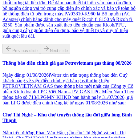
khối lượng tài liệu lớn. Để đảm bảo thiết bị luôn vận hành ổn định,
bộ nguồn đóng vai trò cung cấp điện áp chính xác và bảo vệ toàn bộ
hệ thống điện tử bên trong máy.PA03810-K960 là Bộ nguồn (AC
Adapter) chính hãng dành cho máy quét Ricoh fi-8150 và Ricoh fi-
8250. Sản phẩm được sản xuất theo tiêu chuẩn của Ricoh/PFU,
giúp cung cấp nguồn điện ổn định, bảo vệ thiết bị và duy trì hiệu
suất quét lâu dài.
Previous slide
Next slide
Thông báo điều chỉnh giá gas Petrovietnam gas tháng 08/2026
Ngày đăng: 01/08/2026iWater xin trân trọng thông báo đến Quý
khách hàng về việc điều chỉnh giá bán gas thương hiệu
PETROVIETNAM GAS theo thông báo mới nhất của Công ty Cổ
phần Kinh doanh LPG Việt Nam – PV GAS LPG Miền Nam.Theo
thông báo số 713/LPGMN-KHKD ban hành ngày 31/07/2026, giá
bán LPG được điều chỉnh tăng kể từ ngày 01/08/2026 như sau:
Chợ Thị Nghè – Khu chợ truyền thống lâu đời giữa lòng Bình
Thạnh
Nằm trên đường Phan Văn Hân, gần cầu Thị Nghè và rạch Thị