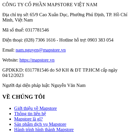
CÔNG TY CỔ PHẦN MAPSTORE VIỆT NAM
Địa chỉ trụ sở:
65/9 Cao Xuân Dục, Phường Phú Định, TP. Hồ Chí
Minh, Việt Nam
Mã số thuế:
0317781546
Điện thoại:
(028) 7306 1616 - Hotline hỗ trợ: 0903 383 054
Email:
nam.nguyen@mapstore.vn
Website:
https://mapstore.vn
GPDKKD:
0317781546 do Sở KH & ĐT TP.HCM cấp ngày
04/12/2023
Người đại diện pháp luật:
Nguyễn Văn Nam
VỀ CHÚNG TÔI
Giới thiệu về Mapstore
Thông tin liên hệ
Mapstore là gì?
Sản phẩm dịch vụ Mapstore
Hành trình hình thành Mapstore