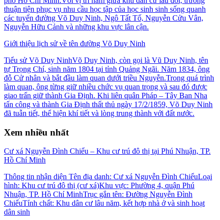
phố Hồ Chí Minh.Với vị trí nằm giữa khu dân cư lâu đời, trường
thuận tiện phục vụ nhu cầu học tập của học sinh sinh sống quanh
các tuyến đường Võ Duy Ninh, Ngô Tất Tố, Nguyễn Cửu Vân,
Nguyễn Hữu Cảnh và những khu vực lân cận.
Giới thiệu lịch sử về tên đường Võ Duy Ninh
Tiểu sử Võ Duy NinhVõ Duy Ninh, còn gọi là Vũ Duy Ninh, tên
tự Trọng Chí, sinh năm 1804 tại tỉnh Quảng Ngãi. Năm 1834, ông
đỗ Cử nhân và bắt đầu làm quan dưới triều Nguyễn.Trong quá trình
làm quan, ông từng giữ nhiều chức vụ quan trọng và sau đó được
giao trấn giữ thành Gia Định. Khi liên quân Pháp – Tây Ban Nha
tấn công và thành Gia Định thất thủ ngày 17/2/1859, Võ Duy Ninh
đã tuẫn tiết, thể hiện khí tiết và lòng trung thành với đất nước.
Xem nhiều nhất
Cư xá Nguyễn Đình Chiểu – Khu cư trú đô thị tại Phú Nhuận, TP.
Hồ Chí Minh
Thông tin nhận diện Tên địa danh: Cư xá Nguyễn Đình ChiểuLoại
hình: Khu cư trú đô thị (cư xá)Khu vực: Phường 4, quận Phú
Nhuận, TP. Hồ Chí MinhTrục gắn tên: Đường Nguyễn Đình
ChiểuTính chất: Khu dân cư lâu năm, kết hợp nhà ở và sinh hoạt
dân sinh