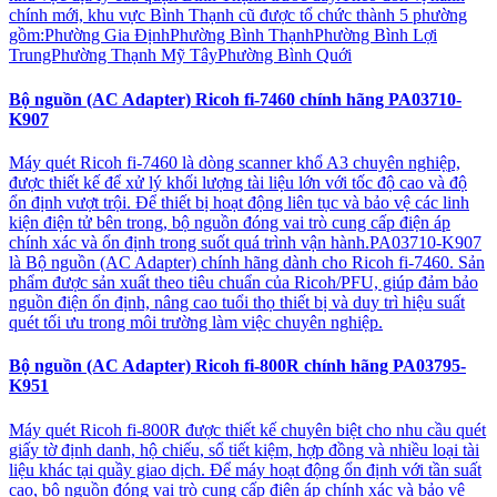
chính mới, khu vực Bình Thạnh cũ được tổ chức thành 5 phường
gồm:Phường Gia ĐịnhPhường Bình ThạnhPhường Bình Lợi
TrungPhường Thạnh Mỹ TâyPhường Bình Quới
Bộ nguồn (AC Adapter) Ricoh fi-7460 chính hãng PA03710-
K907
Máy quét Ricoh fi-7460 là dòng scanner khổ A3 chuyên nghiệp,
được thiết kế để xử lý khối lượng tài liệu lớn với tốc độ cao và độ
ổn định vượt trội. Để thiết bị hoạt động liên tục và bảo vệ các linh
kiện điện tử bên trong, bộ nguồn đóng vai trò cung cấp điện áp
chính xác và ổn định trong suốt quá trình vận hành.PA03710-K907
là Bộ nguồn (AC Adapter) chính hãng dành cho Ricoh fi-7460. Sản
phẩm được sản xuất theo tiêu chuẩn của Ricoh/PFU, giúp đảm bảo
nguồn điện ổn định, nâng cao tuổi thọ thiết bị và duy trì hiệu suất
quét tối ưu trong môi trường làm việc chuyên nghiệp.
Bộ nguồn (AC Adapter) Ricoh fi-800R chính hãng PA03795-
K951
Máy quét Ricoh fi-800R được thiết kế chuyên biệt cho nhu cầu quét
giấy tờ định danh, hộ chiếu, sổ tiết kiệm, hợp đồng và nhiều loại tài
liệu khác tại quầy giao dịch. Để máy hoạt động ổn định với tần suất
cao, bộ nguồn đóng vai trò cung cấp điện áp chính xác và bảo vệ