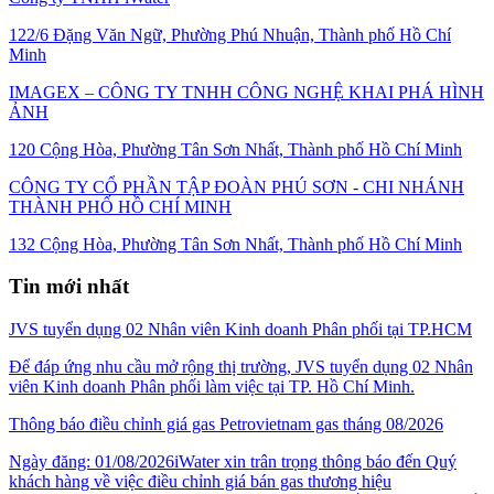
122/6 Đặng Văn Ngữ, Phường Phú Nhuận, Thành phố Hồ Chí
Minh
IMAGEX – CÔNG TY TNHH CÔNG NGHỆ KHAI PHÁ HÌNH
ẢNH
120 Cộng Hòa, Phường Tân Sơn Nhất, Thành phố Hồ Chí Minh
CÔNG TY CỔ PHẦN TẬP ĐOÀN PHÚ SƠN - CHI NHÁNH
THÀNH PHỐ HỒ CHÍ MINH
132 Cộng Hòa, Phường Tân Sơn Nhất, Thành phố Hồ Chí Minh
Tin mới nhất
JVS tuyển dụng 02 Nhân viên Kinh doanh Phân phối tại TP.HCM
Để đáp ứng nhu cầu mở rộng thị trường, JVS tuyển dụng 02 Nhân
viên Kinh doanh Phân phối làm việc tại TP. Hồ Chí Minh.
Thông báo điều chỉnh giá gas Petrovietnam gas tháng 08/2026
Ngày đăng: 01/08/2026iWater xin trân trọng thông báo đến Quý
khách hàng về việc điều chỉnh giá bán gas thương hiệu