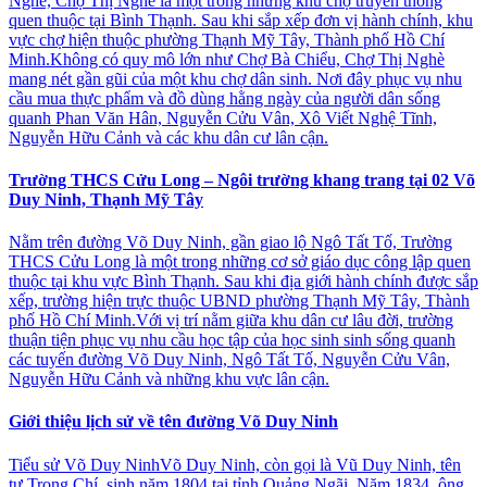
Nghè, Chợ Thị Nghè là một trong những khu chợ truyền thống
quen thuộc tại Bình Thạnh. Sau khi sắp xếp đơn vị hành chính, khu
vực chợ hiện thuộc phường Thạnh Mỹ Tây, Thành phố Hồ Chí
Minh.Không có quy mô lớn như Chợ Bà Chiểu, Chợ Thị Nghè
mang nét gần gũi của một khu chợ dân sinh. Nơi đây phục vụ nhu
cầu mua thực phẩm và đồ dùng hằng ngày của người dân sống
quanh Phan Văn Hân, Nguyễn Cửu Vân, Xô Viết Nghệ Tĩnh,
Nguyễn Hữu Cảnh và các khu dân cư lân cận.
Trường THCS Cửu Long – Ngôi trường khang trang tại 02 Võ
Duy Ninh, Thạnh Mỹ Tây
Nằm trên đường Võ Duy Ninh, gần giao lộ Ngô Tất Tố, Trường
THCS Cửu Long là một trong những cơ sở giáo dục công lập quen
thuộc tại khu vực Bình Thạnh. Sau khi địa giới hành chính được sắp
xếp, trường hiện trực thuộc UBND phường Thạnh Mỹ Tây, Thành
phố Hồ Chí Minh.Với vị trí nằm giữa khu dân cư lâu đời, trường
thuận tiện phục vụ nhu cầu học tập của học sinh sinh sống quanh
các tuyến đường Võ Duy Ninh, Ngô Tất Tố, Nguyễn Cửu Vân,
Nguyễn Hữu Cảnh và những khu vực lân cận.
Giới thiệu lịch sử về tên đường Võ Duy Ninh
Tiểu sử Võ Duy NinhVõ Duy Ninh, còn gọi là Vũ Duy Ninh, tên
tự Trọng Chí, sinh năm 1804 tại tỉnh Quảng Ngãi. Năm 1834, ông