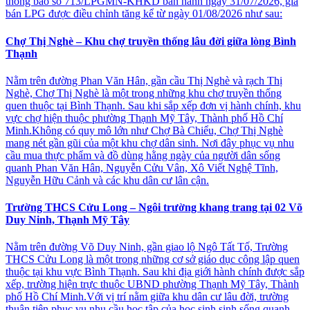
thông báo số 713/LPGMN-KHKD ban hành ngày 31/07/2026, giá
bán LPG được điều chỉnh tăng kể từ ngày 01/08/2026 như sau:
Chợ Thị Nghè – Khu chợ truyền thống lâu đời giữa lòng Bình
Thạnh
Nằm trên đường Phan Văn Hân, gần cầu Thị Nghè và rạch Thị
Nghè, Chợ Thị Nghè là một trong những khu chợ truyền thống
quen thuộc tại Bình Thạnh. Sau khi sắp xếp đơn vị hành chính, khu
vực chợ hiện thuộc phường Thạnh Mỹ Tây, Thành phố Hồ Chí
Minh.Không có quy mô lớn như Chợ Bà Chiểu, Chợ Thị Nghè
mang nét gần gũi của một khu chợ dân sinh. Nơi đây phục vụ nhu
cầu mua thực phẩm và đồ dùng hằng ngày của người dân sống
quanh Phan Văn Hân, Nguyễn Cửu Vân, Xô Viết Nghệ Tĩnh,
Nguyễn Hữu Cảnh và các khu dân cư lân cận.
Trường THCS Cửu Long – Ngôi trường khang trang tại 02 Võ
Duy Ninh, Thạnh Mỹ Tây
Nằm trên đường Võ Duy Ninh, gần giao lộ Ngô Tất Tố, Trường
THCS Cửu Long là một trong những cơ sở giáo dục công lập quen
thuộc tại khu vực Bình Thạnh. Sau khi địa giới hành chính được sắp
xếp, trường hiện trực thuộc UBND phường Thạnh Mỹ Tây, Thành
phố Hồ Chí Minh.Với vị trí nằm giữa khu dân cư lâu đời, trường
thuận tiện phục vụ nhu cầu học tập của học sinh sinh sống quanh