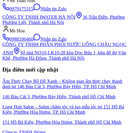
Mr Tuấn Anh
0979175315
Nhắn tin Zalo
CÔNG TY TNHH IWATER HÀ NỘI
36 Trần Điền, Phường
Phương Liệt, Thành phố Hà Nội
Ms Hoa
0988106460
Nhắn tin Zalo
CÔNG TY TNHH PHÂN PHỐI NƯỚC UỐNG CHÂU NGỌC
ANH
Số nhà NO10-LK10-28 khu Dọc Bún 1, khu đô thị Văn
Khê, Phường Hà Đông, Thành phố Hà Nội
Địa điểm mới cập nhật
Ẩm Thực Chay Bồ Đề Xanh – Không gian ẩm thực chay thanh
đạm tại 146 Bàu Cát 3, Phường Bảy Hiền, TP. Hồ Chí Minh
146 Bàu Cát 3, Phường Bảy Hiền, Thành phố Hồ Chí Minh
Long Hair Salon – Salon chăm sóc và tạo mẫu tóc tại 151 Hồ Bá
Kiện, Phường Hòa Hưng, TP. Hồ Chí Minh
151 Hồ Bá Kiện, Phường Hòa Hưng, Thành phố Hồ Chí Minh
Công ty TNHH iWater