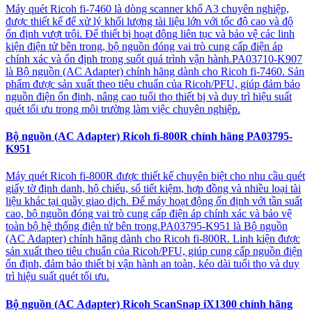
Máy quét Ricoh fi-7460 là dòng scanner khổ A3 chuyên nghiệp,
được thiết kế để xử lý khối lượng tài liệu lớn với tốc độ cao và độ
ổn định vượt trội. Để thiết bị hoạt động liên tục và bảo vệ các linh
kiện điện tử bên trong, bộ nguồn đóng vai trò cung cấp điện áp
chính xác và ổn định trong suốt quá trình vận hành.PA03710-K907
là Bộ nguồn (AC Adapter) chính hãng dành cho Ricoh fi-7460. Sản
phẩm được sản xuất theo tiêu chuẩn của Ricoh/PFU, giúp đảm bảo
nguồn điện ổn định, nâng cao tuổi thọ thiết bị và duy trì hiệu suất
quét tối ưu trong môi trường làm việc chuyên nghiệp.
Bộ nguồn (AC Adapter) Ricoh fi-800R chính hãng PA03795-
K951
Máy quét Ricoh fi-800R được thiết kế chuyên biệt cho nhu cầu quét
giấy tờ định danh, hộ chiếu, sổ tiết kiệm, hợp đồng và nhiều loại tài
liệu khác tại quầy giao dịch. Để máy hoạt động ổn định với tần suất
cao, bộ nguồn đóng vai trò cung cấp điện áp chính xác và bảo vệ
toàn bộ hệ thống điện tử bên trong.PA03795-K951 là Bộ nguồn
(AC Adapter) chính hãng dành cho Ricoh fi-800R. Linh kiện được
sản xuất theo tiêu chuẩn của Ricoh/PFU, giúp cung cấp nguồn điện
ổn định, đảm bảo thiết bị vận hành an toàn, kéo dài tuổi thọ và duy
trì hiệu suất quét tối ưu.
Bộ nguồn (AC Adapter) Ricoh ScanSnap iX1300 chính hãng