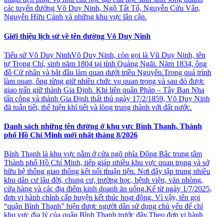
các tuyến đường Võ Duy Ninh, Ngô Tất Tố, Nguyễn Cửu Vân,
Nguyễn Hữu Cảnh và những khu vực lân cận.
Giới thiệu lịch sử về tên đường Võ Duy Ninh
Tiểu sử Võ Duy NinhVõ Duy Ninh, còn gọi là Vũ Duy Ninh, tên
tự Trọng Chí, sinh năm 1804 tại tỉnh Quảng Ngãi. Năm 1834, ông
đỗ Cử nhân và bắt đầu làm quan dưới triều Nguyễn.Trong quá trình
làm quan, ông từng giữ nhiều chức vụ quan trọng và sau đó được
giao trấn giữ thành Gia Định. Khi liên quân Pháp – Tây Ban Nha
tấn công và thành Gia Định thất thủ ngày 17/2/1859, Võ Duy Ninh
đã tuẫn tiết, thể hiện khí tiết và lòng trung thành với đất nước.
Danh sách những tên đường ở khu vực Bình Thạnh, Thành
phố Hồ Chí Minh mới nhất tháng 8/2026
Bình Thạnh là khu vực nằm ở cửa ngõ phía Đông Bắc trung tâm
Thành phố Hồ Chí Minh, tiếp giáp nhiều khu vực quan trọng và sở
hữu hệ thống giao thông kết nối thuận tiện. Nơi đây tập trung nhiều
khu dân cư lâu đời, chung cư, trường học, bệnh viện, văn phòng,
cửa hàng và các địa điểm kinh doanh ăn uống.Kể từ ngày 1/7/2025,
đơn vị hành chính cấp huyện kết thúc hoạt động. Vì vậy, tên gọi
“quận Bình Thạnh” hiện được người dân sử dụng chủ yếu để chỉ
khu vực địa lý của quận Bình Thạnh trước đây.Theo đơn vị hành