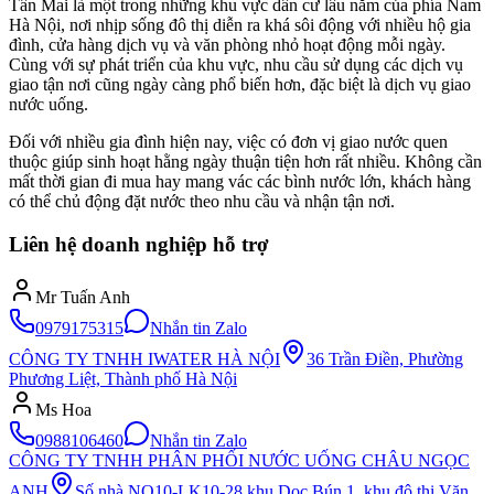
Tân Mai là một trong những khu vực dân cư lâu năm của phía Nam
Hà Nội, nơi nhịp sống đô thị diễn ra khá sôi động với nhiều hộ gia
đình, cửa hàng dịch vụ và văn phòng nhỏ hoạt động mỗi ngày.
Cùng với sự phát triển của khu vực, nhu cầu sử dụng các dịch vụ
giao tận nơi cũng ngày càng phổ biến hơn, đặc biệt là dịch vụ giao
nước uống.
Đối với nhiều gia đình hiện nay, việc có đơn vị giao nước quen
thuộc giúp sinh hoạt hằng ngày thuận tiện hơn rất nhiều. Không cần
mất thời gian đi mua hay mang vác các bình nước lớn, khách hàng
có thể chủ động đặt nước theo nhu cầu và nhận tận nơi.
Liên hệ doanh nghiệp hỗ trợ
Mr Tuấn Anh
0979175315
Nhắn tin Zalo
CÔNG TY TNHH IWATER HÀ NỘI
36 Trần Điền, Phường
Phương Liệt, Thành phố Hà Nội
Ms Hoa
0988106460
Nhắn tin Zalo
CÔNG TY TNHH PHÂN PHỐI NƯỚC UỐNG CHÂU NGỌC
ANH
Số nhà NO10-LK10-28 khu Dọc Bún 1, khu đô thị Văn