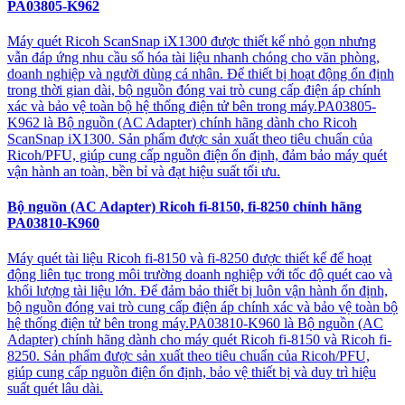
PA03805-K962
Máy quét Ricoh ScanSnap iX1300 được thiết kế nhỏ gọn nhưng
vẫn đáp ứng nhu cầu số hóa tài liệu nhanh chóng cho văn phòng,
doanh nghiệp và người dùng cá nhân. Để thiết bị hoạt động ổn định
trong thời gian dài, bộ nguồn đóng vai trò cung cấp điện áp chính
xác và bảo vệ toàn bộ hệ thống điện tử bên trong máy.PA03805-
K962 là Bộ nguồn (AC Adapter) chính hãng dành cho Ricoh
ScanSnap iX1300. Sản phẩm được sản xuất theo tiêu chuẩn của
Ricoh/PFU, giúp cung cấp nguồn điện ổn định, đảm bảo máy quét
vận hành an toàn, bền bỉ và đạt hiệu suất tối ưu.
Bộ nguồn (AC Adapter) Ricoh fi-8150, fi-8250 chính hãng
PA03810-K960
Máy quét tài liệu Ricoh fi-8150 và fi-8250 được thiết kế để hoạt
động liên tục trong môi trường doanh nghiệp với tốc độ quét cao và
khối lượng tài liệu lớn. Để đảm bảo thiết bị luôn vận hành ổn định,
bộ nguồn đóng vai trò cung cấp điện áp chính xác và bảo vệ toàn bộ
hệ thống điện tử bên trong máy.PA03810-K960 là Bộ nguồn (AC
Adapter) chính hãng dành cho máy quét Ricoh fi-8150 và Ricoh fi-
8250. Sản phẩm được sản xuất theo tiêu chuẩn của Ricoh/PFU,
giúp cung cấp nguồn điện ổn định, bảo vệ thiết bị và duy trì hiệu
suất quét lâu dài.