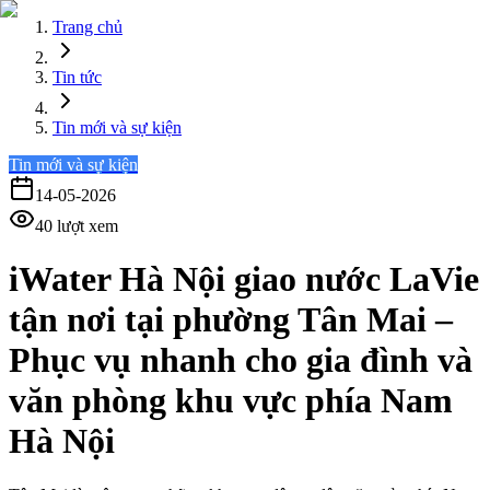
Trang chủ
Tin tức
Tin mới và sự kiện
Tin mới và sự kiện
14-05-2026
40
lượt xem
iWater Hà Nội giao nước LaVie
tận nơi tại phường Tân Mai –
Phục vụ nhanh cho gia đình và
văn phòng khu vực phía Nam
Hà Nội