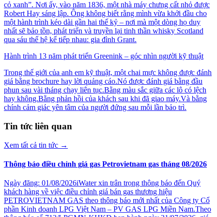
cỏ xanh”. Nơi ấy, vào năm 1836, một nhà máy chưng cất nhỏ được
Robert Hay sáng lập. Ông không biết rằng mình vừa khởi đầu cho
một hành trình kéo dài gần hai thế kỷ – nơi mà một dòng họ duy
nhất sẽ bảo tồn, phát triển và truyền lại tinh thần whisky Scotland
qua sáu thế hệ kế tiếp nhau: gia đình Grant.
Hành trình 13 năm phát triển Greenink – góc nhìn người kỹ thuật
Trong thế giới của anh em kỹ thuật, một chai mực không được đánh
giá bằng brochure hay lời quảng cáo.Nó được đánh giá bằng đầu
phun sau vài tháng chạy liên tục.Bằng màu sắc giữa các lô có lệch
hay không.Bằng phản hồi của khách sau khi đã giao máy.Và bằng
chính cảm giác yên tâm của người đứng sau mỗi lần bảo trì.
Tin tức liên quan
Xem tất cả tin tức
→
Thông báo điều chỉnh giá gas Petrovietnam gas tháng 08/2026
Ngày đăng: 01/08/2026iWater xin trân trọng thông báo đến Quý
khách hàng về việc điều chỉnh giá bán gas thương hiệu
PETROVIETNAM GAS theo thông báo mới nhất của Công ty Cổ
phần Kinh doanh LPG Việt Nam – PV GAS LPG Miền Nam.Theo