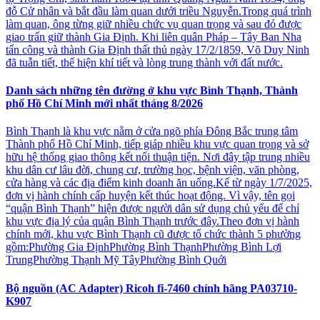
đỗ Cử nhân và bắt đầu làm quan dưới triều Nguyễn.Trong quá trình
làm quan, ông từng giữ nhiều chức vụ quan trọng và sau đó được
giao trấn giữ thành Gia Định. Khi liên quân Pháp – Tây Ban Nha
tấn công và thành Gia Định thất thủ ngày 17/2/1859, Võ Duy Ninh
đã tuẫn tiết, thể hiện khí tiết và lòng trung thành với đất nước.
Danh sách những tên đường ở khu vực Bình Thạnh, Thành
phố Hồ Chí Minh mới nhất tháng 8/2026
Bình Thạnh là khu vực nằm ở cửa ngõ phía Đông Bắc trung tâm
Thành phố Hồ Chí Minh, tiếp giáp nhiều khu vực quan trọng và sở
hữu hệ thống giao thông kết nối thuận tiện. Nơi đây tập trung nhiều
khu dân cư lâu đời, chung cư, trường học, bệnh viện, văn phòng,
cửa hàng và các địa điểm kinh doanh ăn uống.Kể từ ngày 1/7/2025,
đơn vị hành chính cấp huyện kết thúc hoạt động. Vì vậy, tên gọi
“quận Bình Thạnh” hiện được người dân sử dụng chủ yếu để chỉ
khu vực địa lý của quận Bình Thạnh trước đây.Theo đơn vị hành
chính mới, khu vực Bình Thạnh cũ được tổ chức thành 5 phường
gồm:Phường Gia ĐịnhPhường Bình ThạnhPhường Bình Lợi
TrungPhường Thạnh Mỹ TâyPhường Bình Quới
Bộ nguồn (AC Adapter) Ricoh fi-7460 chính hãng PA03710-
K907