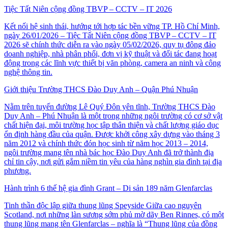
Tiệc Tất Niên cộng đồng TBVP – CCTV – IT 2026
Kết nối hệ sinh thái, hướng tới hợp tác bền vững TP. Hồ Chí Minh,
ngày 26/01/2026 – Tiệc Tất Niên cộng đồng TBVP – CCTV – IT
2026 sẽ chính thức diễn ra vào ngày 05/02/2026, quy tụ đông đảo
doanh nghiệp, nhà phân phối, đơn vị kỹ thuật và đối tác đang hoạt
động trong các lĩnh vực thiết bị văn phòng, camera an ninh và công
nghệ thông tin.
Giới thiệu Trường THCS Đào Duy Anh – Quận Phú Nhuận
Nằm trên tuyến đường Lê Quý Đôn yên tĩnh, Trường THCS Đào
Duy Anh – Phú Nhuận là một trong những ngôi trường có cơ sở vật
chất hiện đại, môi trường học tập thân thiện và chất lượng giáo dục
ổn định hàng đầu của quận. Được khởi công xây dựng vào tháng 3
năm 2012 và chính thức đón học sinh từ năm học 2013 – 2014,
ngôi trường mang tên nhà bác học Đào Duy Anh đã trở thành địa
chỉ tin cậy, nơi gửi gắm niềm tin yêu của hàng nghìn gia đình tại địa
phương.
Hành trình 6 thế hệ gia đình Grant – Di sản 189 năm Glenfarclas
Tinh thần độc lập giữa thung lũng Speyside Giữa cao nguyên
Scotland, nơi những làn sương sớm phủ mờ dãy Ben Rinnes, có một
thung lũng mang tên Glenfarclas – nghĩa là “Thung lũng của đồng