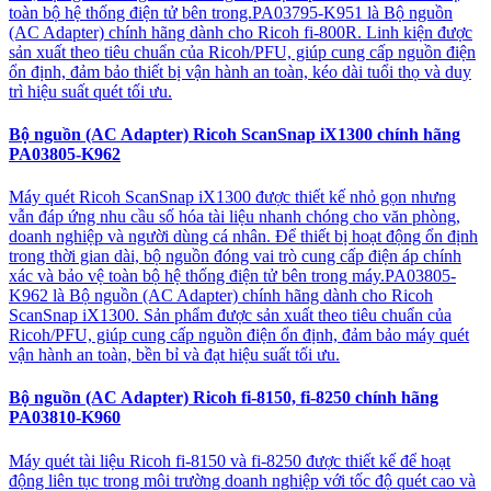
toàn bộ hệ thống điện tử bên trong.PA03795-K951 là Bộ nguồn
(AC Adapter) chính hãng dành cho Ricoh fi-800R. Linh kiện được
sản xuất theo tiêu chuẩn của Ricoh/PFU, giúp cung cấp nguồn điện
ổn định, đảm bảo thiết bị vận hành an toàn, kéo dài tuổi thọ và duy
trì hiệu suất quét tối ưu.
Bộ nguồn (AC Adapter) Ricoh ScanSnap iX1300 chính hãng
PA03805-K962
Máy quét Ricoh ScanSnap iX1300 được thiết kế nhỏ gọn nhưng
vẫn đáp ứng nhu cầu số hóa tài liệu nhanh chóng cho văn phòng,
doanh nghiệp và người dùng cá nhân. Để thiết bị hoạt động ổn định
trong thời gian dài, bộ nguồn đóng vai trò cung cấp điện áp chính
xác và bảo vệ toàn bộ hệ thống điện tử bên trong máy.PA03805-
K962 là Bộ nguồn (AC Adapter) chính hãng dành cho Ricoh
ScanSnap iX1300. Sản phẩm được sản xuất theo tiêu chuẩn của
Ricoh/PFU, giúp cung cấp nguồn điện ổn định, đảm bảo máy quét
vận hành an toàn, bền bỉ và đạt hiệu suất tối ưu.
Bộ nguồn (AC Adapter) Ricoh fi-8150, fi-8250 chính hãng
PA03810-K960
Máy quét tài liệu Ricoh fi-8150 và fi-8250 được thiết kế để hoạt
động liên tục trong môi trường doanh nghiệp với tốc độ quét cao và