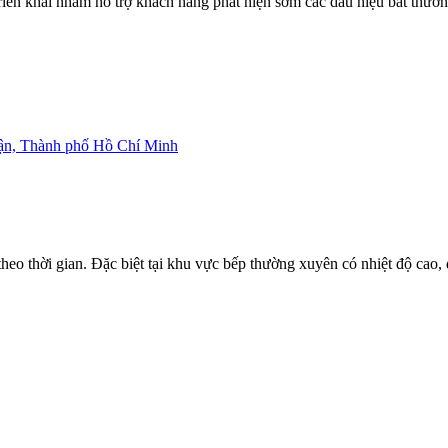
iển khai nhằm hỗ trợ khách hàng phát hiện sớm các dấu hiệu bất thường
ận, Thành phố Hồ Chí Minh
 theo thời gian. Đặc biệt tại khu vực bếp thường xuyên có nhiệt độ ca