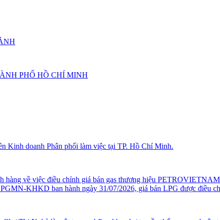
 ẢNH
HÀNH PHỐ HỒ CHÍ MINH
ên Kinh doanh Phân phối làm việc tại TP. Hồ Chí Minh.
hách hàng về việc điều chỉnh giá bán gas thương hiệu PETROVIETNAM
MN-KHKD ban hành ngày 31/07/2026, giá bán LPG được điều chỉnh