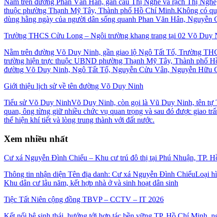
Nằm trên đường Phan Văn Hân, gần cầu Thị Nghè và rạch Thị Nghè, C
thuộc phường Thạnh Mỹ Tây, Thành phố Hồ Chí Minh.Không có quy 
dùng hằng ngày của người dân sống quanh Phan Văn Hân, Nguyễn C
Trường THCS Cửu Long – Ngôi trường khang trang tại 02 Võ Duy
Nằm trên đường Võ Duy Ninh, gần giao lộ Ngô Tất Tố, Trường THCS 
trường hiện trực thuộc UBND phường Thạnh Mỹ Tây, Thành phố Hồ Chí
đường Võ Duy Ninh, Ngô Tất Tố, Nguyễn Cửu Vân, Nguyễn Hữu Cả
Giới thiệu lịch sử về tên đường Võ Duy Ninh
Tiểu sử Võ Duy NinhVõ Duy Ninh, còn gọi là Vũ Duy Ninh, tên tự T
quan, ông từng giữ nhiều chức vụ quan trọng và sau đó được giao tr
thể hiện khí tiết và lòng trung thành với đất nước.
Xem nhiều nhất
Cư xá Nguyễn Đình Chiểu – Khu cư trú đô thị tại Phú Nhuận, TP. 
Thông tin nhận diện Tên địa danh: Cư xá Nguyễn Đình ChiểuLoại h
Khu dân cư lâu năm, kết hợp nhà ở và sinh hoạt dân sinh
Tiệc Tất Niên cộng đồng TBVP – CCTV – IT 2026
Kết nối hệ sinh thái, hướng tới hợp tác bền vững TP. Hồ Chí Minh,