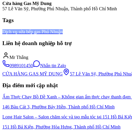
Cửa hàng Gas Mỹ Dung
57 Lê Văn Sỹ, Phường Phú Nhuận, Thành phố Hồ Chí Minh
Tags
Dịch vụ sửa bếp gas Phú Nhuận
Liên hệ doanh nghiệp hỗ trợ
Mr Thắng
0989101450
Nhắn tin Zalo
CỬA HÀNG GAS MỸ DUNG
57 Lê Văn Sỹ, Phường Phú Nhu
Địa điểm mới cập nhật
Ẩm Thực Chay Bồ Đề Xanh – Không gian ẩm thực chay thanh đạm t
146 Bàu Cát 3, Phường Bảy Hiền, Thành phố Hồ Chí Minh
Long Hair Salon – Salon chăm sóc và tạo mẫu tóc tại 151 Hồ Bá K
151 Hồ Bá Kiện, Phường Hòa Hưng, Thành phố Hồ Chí Minh