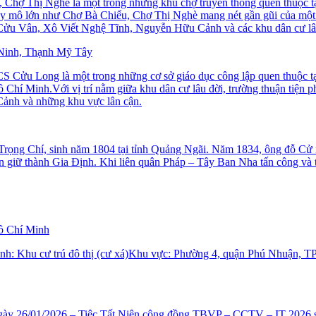
hợ Thị Nghè là một trong những khu chợ truyền thống quen thuộc tại
mô lớn như Chợ Bà Chiểu, Chợ Thị Nghè mang nét gần gũi của một k
ửu Vân, Xô Viết Nghệ Tĩnh, Nguyễn Hữu Cảnh và các khu dân cư lâ
 Ninh, Thạnh Mỹ Tây
Cửu Long là một trong những cơ sở giáo dục công lập quen thuộc tại
 Minh.Với vị trí nằm giữa khu dân cư lâu đời, trường thuận tiện ph
nh và những khu vực lân cận.
rọng Chí, sinh năm 1804 tại tỉnh Quảng Ngãi. Năm 1834, ông đỗ Cử n
ấn giữ thành Gia Định. Khi liên quân Pháp – Tây Ban Nha tấn công và 
Hồ Chí Minh
ình: Khu cư trú đô thị (cư xá)Khu vực: Phường 4, quận Phú Nhuận, 
 ngày 26/01/2026 – Tiệc Tất Niên cộng đồng TBVP – CCTV – IT 2026 s