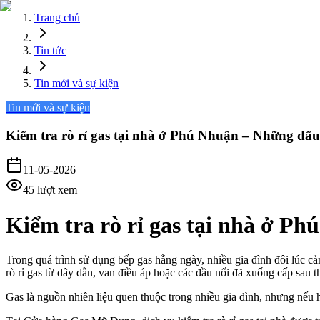
Trang chủ
Tin tức
Tin mới và sự kiện
Tin mới và sự kiện
Kiểm tra rò rỉ gas tại nhà ở Phú Nhuận – Những dấ
11-05-2026
45
lượt xem
Kiểm tra rò rỉ gas tại nhà ở P
Trong quá trình sử dụng bếp gas hằng ngày, nhiều gia đình đôi lúc cả
rò rỉ gas từ dây dẫn, van điều áp hoặc các đầu nối đã xuống cấp sau t
Gas là nguồn nhiên liệu quen thuộc trong nhiều gia đình, nhưng nếu h