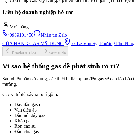
Tại Cửa hàng Gas Mỹ Dung, dịch vụ kiểm tra rò rỉ gas tại nhà được tr
Liên hệ doanh nghiệp hỗ trợ
Mr Thắng
0989101450
Nhắn tin Zalo
CỬA HÀNG GAS MỸ DUNG
57 Lê Văn Sỹ, Phường Phú Nhu
Previous slide
Next slide
Vì sao hệ thống gas dễ phát sinh rò rỉ?
Sau nhiều năm sử dụng, các thiết bị liên quan đến gas sẽ dần lão hóa
thường.
Các vị trí dễ xảy ra rò rỉ gồm:
Dây dẫn gas cũ
Van điều áp
Đầu nối dây gas
Khóa gas
Ron cao su
Đầu chia gas