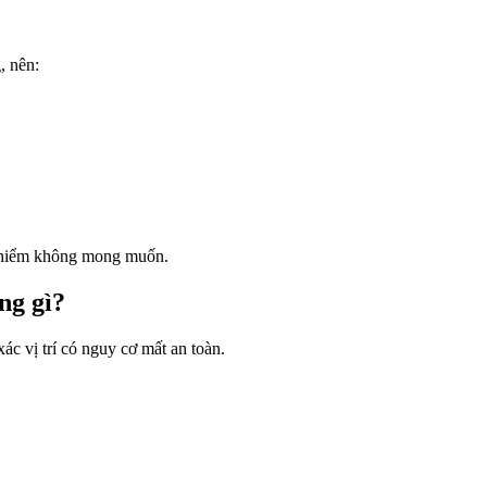
, nên:
y hiểm không mong muốn.
ng gì?
ác vị trí có nguy cơ mất an toàn.