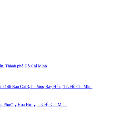
ận, Thành phố Hồ Chí Minh
ại 146 Bàu Cát 3, Phường Bảy Hiền, TP. Hồ Chí Minh
iện, Phường Hòa Hưng, TP. Hồ Chí Minh