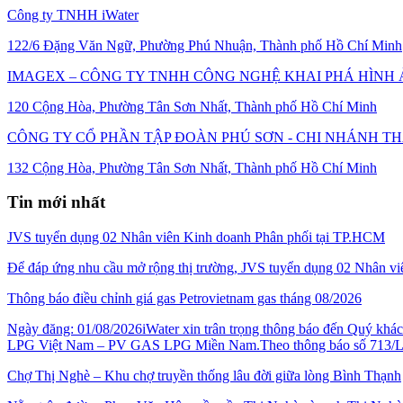
Công ty TNHH iWater
122/6 Đặng Văn Ngữ, Phường Phú Nhuận, Thành phố Hồ Chí Minh
IMAGEX – CÔNG TY TNHH CÔNG NGHỆ KHAI PHÁ HÌNH
120 Cộng Hòa, Phường Tân Sơn Nhất, Thành phố Hồ Chí Minh
CÔNG TY CỔ PHẦN TẬP ĐOÀN PHÚ SƠN - CHI NHÁNH T
132 Cộng Hòa, Phường Tân Sơn Nhất, Thành phố Hồ Chí Minh
Tin mới nhất
JVS tuyển dụng 02 Nhân viên Kinh doanh Phân phối tại TP.HCM
Để đáp ứng nhu cầu mở rộng thị trường, JVS tuyển dụng 02 Nhân vi
Thông báo điều chỉnh giá gas Petrovietnam gas tháng 08/2026
Ngày đăng: 01/08/2026iWater xin trân trọng thông báo đến Quý k
LPG Việt Nam – PV GAS LPG Miền Nam.Theo thông báo số 713/LPG
Chợ Thị Nghè – Khu chợ truyền thống lâu đời giữa lòng Bình Thạnh