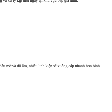
 và xử lý kịp thời ngay tại khu vực bếp gia đình.
o, dầu mỡ và độ ẩm, nhiều linh kiện sẽ xuống cấp nhanh hơn bình