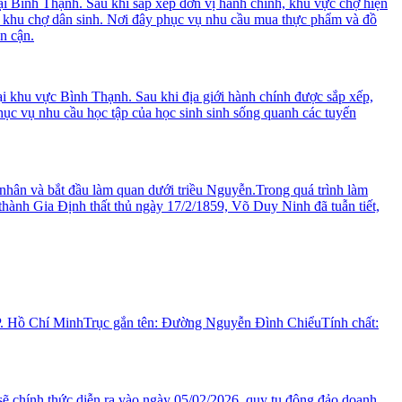
 Bình Thạnh. Sau khi sắp xếp đơn vị hành chính, khu vực chợ hiện
hu chợ dân sinh. Nơi đây phục vụ nhu cầu mua thực phẩm và đồ
n cận.
 khu vực Bình Thạnh. Sau khi địa giới hành chính được sắp xếp,
ục vụ nhu cầu học tập của học sinh sinh sống quanh các tuyến
hân và bắt đầu làm quan dưới triều Nguyễn.Trong quá trình làm
thành Gia Định thất thủ ngày 17/2/1859, Võ Duy Ninh đã tuẫn tiết,
TP. Hồ Chí MinhTrục gắn tên: Đường Nguyễn Đình ChiểuTính chất:
ẽ chính thức diễn ra vào ngày 05/02/2026, quy tụ đông đảo doanh