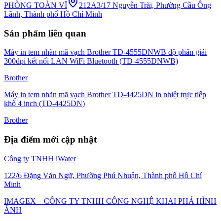
PHÒNG TOÀN VĨ
212A3/17 Nguyễn Trãi, Phường Cầu Ông
Lãnh, Thành phố Hồ Chí Minh
Sản phẩm liên quan
Máy in tem nhãn mã vạch Brother TD-4555DNWB độ phân giải
300dpi kết nối LAN WiFi Bluetooth (TD-4555DNWB)
Brother
Máy in tem nhãn mã vạch Brother TD-4425DN in nhiệt trực tiếp
khổ 4 inch (TD-4425DN)
Brother
Địa điểm mới cập nhật
Công ty TNHH iWater
122/6 Đặng Văn Ngữ, Phường Phú Nhuận, Thành phố Hồ Chí
Minh
IMAGEX – CÔNG TY TNHH CÔNG NGHỆ KHAI PHÁ HÌNH
ẢNH