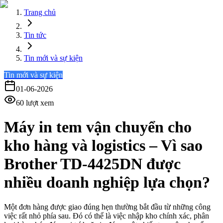
Trang chủ
Tin tức
Tin mới và sự kiện
Tin mới và sự kiện
01-06-2026
60
lượt xem
Máy in tem vận chuyển cho
kho hàng và logistics – Vì sao
Brother TD-4425DN được
nhiều doanh nghiệp lựa chọn?
Một đơn hàng được giao đúng hẹn thường bắt đầu từ những công
việc rất nhỏ phía sau. Đó có thể là việc nhập kho chính xác, phân