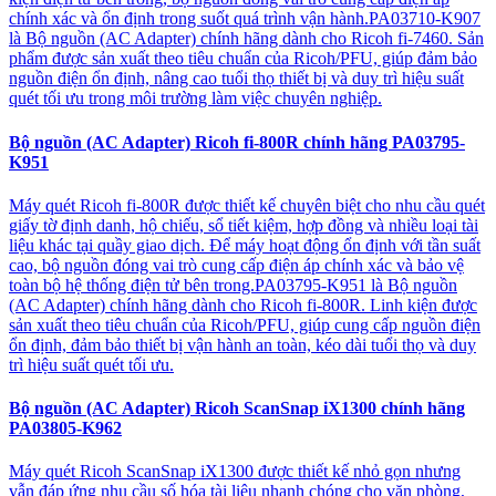
chính xác và ổn định trong suốt quá trình vận hành.PA03710-K907
là Bộ nguồn (AC Adapter) chính hãng dành cho Ricoh fi-7460. Sản
phẩm được sản xuất theo tiêu chuẩn của Ricoh/PFU, giúp đảm bảo
nguồn điện ổn định, nâng cao tuổi thọ thiết bị và duy trì hiệu suất
quét tối ưu trong môi trường làm việc chuyên nghiệp.
Bộ nguồn (AC Adapter) Ricoh fi-800R chính hãng PA03795-
K951
Máy quét Ricoh fi-800R được thiết kế chuyên biệt cho nhu cầu quét
giấy tờ định danh, hộ chiếu, sổ tiết kiệm, hợp đồng và nhiều loại tài
liệu khác tại quầy giao dịch. Để máy hoạt động ổn định với tần suất
cao, bộ nguồn đóng vai trò cung cấp điện áp chính xác và bảo vệ
toàn bộ hệ thống điện tử bên trong.PA03795-K951 là Bộ nguồn
(AC Adapter) chính hãng dành cho Ricoh fi-800R. Linh kiện được
sản xuất theo tiêu chuẩn của Ricoh/PFU, giúp cung cấp nguồn điện
ổn định, đảm bảo thiết bị vận hành an toàn, kéo dài tuổi thọ và duy
trì hiệu suất quét tối ưu.
Bộ nguồn (AC Adapter) Ricoh ScanSnap iX1300 chính hãng
PA03805-K962
Máy quét Ricoh ScanSnap iX1300 được thiết kế nhỏ gọn nhưng
vẫn đáp ứng nhu cầu số hóa tài liệu nhanh chóng cho văn phòng,