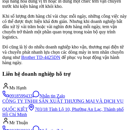
loại hàng hóa đúng vị trí hoặc in đúng một chiếc tem vận chuyển
trước khi kiện hàng rời khỏi kho.
Khi số lượng đơn hàng chỉ vài chục mỗi ngày, những công việc này
có thể được thực hiện khá đơn giản. Nhưng khi doanh nghiệp bắt
đầu xử lý vài trăm hoặc vài nghìn đơn hàng mỗi ngày, tem vận
chuyển trở thành một phần quan trọng trong toàn bộ quy trình
logistics.
Đó cũng là lý do nhiều doanh nghiệp kho vận, thương mại điện tử
và chuyển phát nhanh lựa chọn các dòng máy in tem nhãn chuyên
dụng như
Brother TD-4425DN
để phục vụ hoạt động vận hành
hàng ngày.
Liên hệ doanh nghiệp hỗ trợ
Ms Hạnh
0918599433
Nhắn tin Zalo
CÔNG TY TNHH SẢN XUẤT THƯƠNG MẠI VÀ DỊCH VỤ
QUỐC KIỆT
703/18 Tỉnh Lộ 10, Phường An Lạc, Thành phố
Hồ Chí Minh
Mr Thuận