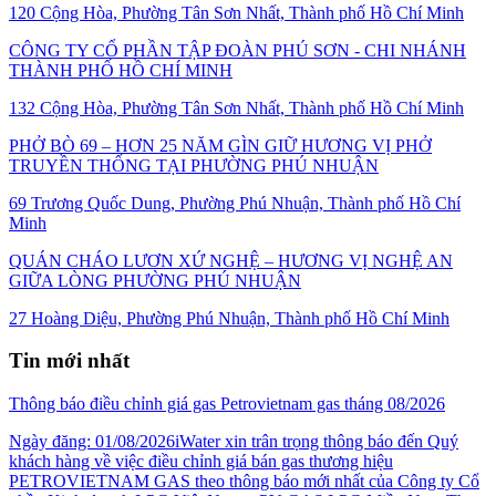
120 Cộng Hòa, Phường Tân Sơn Nhất, Thành phố Hồ Chí Minh
CÔNG TY CỔ PHẦN TẬP ĐOÀN PHÚ SƠN - CHI NHÁNH
THÀNH PHỐ HỒ CHÍ MINH
132 Cộng Hòa, Phường Tân Sơn Nhất, Thành phố Hồ Chí Minh
PHỞ BÒ 69 – HƠN 25 NĂM GÌN GIỮ HƯƠNG VỊ PHỞ
TRUYỀN THỐNG TẠI PHƯỜNG PHÚ NHUẬN
69 Trương Quốc Dung, Phường Phú Nhuận, Thành phố Hồ Chí
Minh
QUÁN CHÁO LƯƠN XỨ NGHỆ – HƯƠNG VỊ NGHỆ AN
GIỮA LÒNG PHƯỜNG PHÚ NHUẬN
27 Hoàng Diệu, Phường Phú Nhuận, Thành phố Hồ Chí Minh
Tin mới nhất
Thông báo điều chỉnh giá gas Petrovietnam gas tháng 08/2026
Ngày đăng: 01/08/2026iWater xin trân trọng thông báo đến Quý
khách hàng về việc điều chỉnh giá bán gas thương hiệu
PETROVIETNAM GAS theo thông báo mới nhất của Công ty Cổ