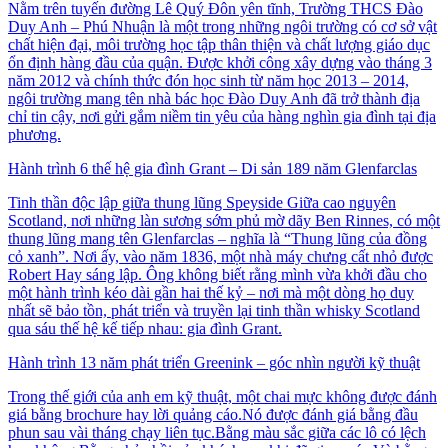
Nằm trên tuyến đường Lê Quý Đôn yên tĩnh, Trường THCS Đào
Duy Anh – Phú Nhuận là một trong những ngôi trường có cơ sở vật
chất hiện đại, môi trường học tập thân thiện và chất lượng giáo dục
ổn định hàng đầu của quận. Được khởi công xây dựng vào tháng 3
năm 2012 và chính thức đón học sinh từ năm học 2013 – 2014,
ngôi trường mang tên nhà bác học Đào Duy Anh đã trở thành địa
chỉ tin cậy, nơi gửi gắm niềm tin yêu của hàng nghìn gia đình tại địa
phương.
Hành trình 6 thế hệ gia đình Grant – Di sản 189 năm Glenfarclas
Tinh thần độc lập giữa thung lũng Speyside Giữa cao nguyên
Scotland, nơi những làn sương sớm phủ mờ dãy Ben Rinnes, có một
thung lũng mang tên Glenfarclas – nghĩa là “Thung lũng của đồng
cỏ xanh”. Nơi ấy, vào năm 1836, một nhà máy chưng cất nhỏ được
Robert Hay sáng lập. Ông không biết rằng mình vừa khởi đầu cho
một hành trình kéo dài gần hai thế kỷ – nơi mà một dòng họ duy
nhất sẽ bảo tồn, phát triển và truyền lại tinh thần whisky Scotland
qua sáu thế hệ kế tiếp nhau: gia đình Grant.
Hành trình 13 năm phát triển Greenink – góc nhìn người kỹ thuật
Trong thế giới của anh em kỹ thuật, một chai mực không được đánh
giá bằng brochure hay lời quảng cáo.Nó được đánh giá bằng đầu
phun sau vài tháng chạy liên tục.Bằng màu sắc giữa các lô có lệch