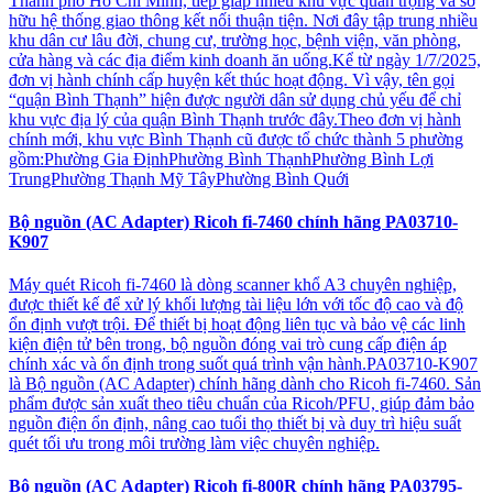
Thành phố Hồ Chí Minh, tiếp giáp nhiều khu vực quan trọng và sở
hữu hệ thống giao thông kết nối thuận tiện. Nơi đây tập trung nhiều
khu dân cư lâu đời, chung cư, trường học, bệnh viện, văn phòng,
cửa hàng và các địa điểm kinh doanh ăn uống.Kể từ ngày 1/7/2025,
đơn vị hành chính cấp huyện kết thúc hoạt động. Vì vậy, tên gọi
“quận Bình Thạnh” hiện được người dân sử dụng chủ yếu để chỉ
khu vực địa lý của quận Bình Thạnh trước đây.Theo đơn vị hành
chính mới, khu vực Bình Thạnh cũ được tổ chức thành 5 phường
gồm:Phường Gia ĐịnhPhường Bình ThạnhPhường Bình Lợi
TrungPhường Thạnh Mỹ TâyPhường Bình Quới
Bộ nguồn (AC Adapter) Ricoh fi-7460 chính hãng PA03710-
K907
Máy quét Ricoh fi-7460 là dòng scanner khổ A3 chuyên nghiệp,
được thiết kế để xử lý khối lượng tài liệu lớn với tốc độ cao và độ
ổn định vượt trội. Để thiết bị hoạt động liên tục và bảo vệ các linh
kiện điện tử bên trong, bộ nguồn đóng vai trò cung cấp điện áp
chính xác và ổn định trong suốt quá trình vận hành.PA03710-K907
là Bộ nguồn (AC Adapter) chính hãng dành cho Ricoh fi-7460. Sản
phẩm được sản xuất theo tiêu chuẩn của Ricoh/PFU, giúp đảm bảo
nguồn điện ổn định, nâng cao tuổi thọ thiết bị và duy trì hiệu suất
quét tối ưu trong môi trường làm việc chuyên nghiệp.
Bộ nguồn (AC Adapter) Ricoh fi-800R chính hãng PA03795-