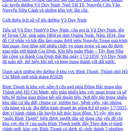
các tuyến đường Võ Duy Ninh, Ngô Tất Tố, Nguyễn Cửu Vân,
Nguyễn Hữu Cảnh và những khu vực lân cận.
Giới thiệu lịch sử về tên đường Võ Duy Ninh
Tiểu sử Võ Duy NinhVõ Duy Ninh, còn gọi là Vũ Duy Ninh, tên
tự Trọng Chí, sinh năm 1804 tại tỉnh Quảng Ngãi. Năm 1834, ông
đỗ Cử nhân và bắt đầu làm quan dưới triều Nguyễn.Trong quá trình
làm quan, ông từng giữ nhiều chức vụ quan trọng và sau đó được
giao trấn giữ thành Gia Định. Khi liên quân Pháp – Tây Ban Nha
tấn công và thành Gia Định thất thủ ngày 17/2/1859, Võ Duy Ninh
đã tuẫn tiết, thể hiện khí tiết và lòng trung thành với đất nước.
Danh sách những tên đường ở khu vực Bình Thạnh, Thành phố Hồ
Chí Minh mới nhất tháng 8/2026
Bình Thạnh là khu vực nằm ở cửa ngõ phía Đông Bắc trung tâm
Thành phố Hồ Chí Minh, tiếp giáp nhiều khu vực quan trọng và sở
hữu hệ thống giao thông kết nối thuận tiện. Nơi đây tập trung nhiều
khu dân cư lâu đời, chung cư, trường học, bệnh viện, văn phòng,
cửa hàng và các địa điểm kinh doanh ăn uống.Kể từ ngày 1/7/2025,
đơn vị hành chính cấp huyện kết thúc hoạt động. Vì vậy, tên gọi
“quận Bình Thạnh” hiện được người dân sử dụng chủ yếu để chỉ
khu vực địa lý của quận Bình Thạnh trước đây.Theo đơn vị hành
chính mới, khu vực Bình Thạnh cũ được tổ chức thành 5 phường