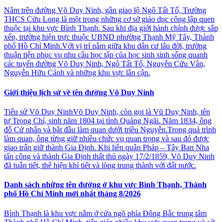
Nằm trên đường Võ Duy Ninh, gần giao lộ Ngô Tất Tố, Trường
THCS Cửu Long là một trong những cơ sở giáo dục công lập quen
thuộc tại khu vực Bình Thạnh. Sau khi địa giới hành chính được sắp
xếp, trường hiện trực thuộc UBND phường Thạnh Mỹ Tây, Thành
phố Hồ Chí Minh.Với vị trí nằm giữa khu dân cư lâu đời, trường
thuận tiện phục vụ nhu cầu học tập của học sinh sinh sống quanh
các tuyến đường Võ Duy Ninh, Ngô Tất Tố, Nguyễn Cửu Vân,
Nguyễn Hữu Cảnh và những khu vực lân cận.
Giới thiệu lịch sử về tên đường Võ Duy Ninh
Tiểu sử Võ Duy NinhVõ Duy Ninh, còn gọi là Vũ Duy Ninh, tên
tự Trọng Chí, sinh năm 1804 tại tỉnh Quảng Ngãi. Năm 1834, ông
đỗ Cử nhân và bắt đầu làm quan dưới triều Nguyễn.Trong quá trình
làm quan, ông từng giữ nhiều chức vụ quan trọng và sau đó được
giao trấn giữ thành Gia Định. Khi liên quân Pháp – Tây Ban Nha
tấn công và thành Gia Định thất thủ ngày 17/2/1859, Võ Duy Ninh
đã tuẫn tiết, thể hiện khí tiết và lòng trung thành với đất nước.
Danh sách những tên đường ở khu vực Bình Thạnh, Thành
phố Hồ Chí Minh mới nhất tháng 8/2026
Bình Thạnh là khu vực nằm ở cửa ngõ phía Đông Bắc trung tâm