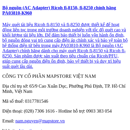
Bộ nguồn (AC Adapter) Ricoh fi-8150, fi-8250 chính hãng
PA03810-K960
Máy quét tài liệu Ricoh fi-8150 và fi-8250 được thiết kế để hoạt
động liên tục trong môi trường doanh nghiệp với tốc độ quét cao và
khối lượng tài liệu lớn. Để đảm bảo thiết bị luôn vận hành ổn định,
bộ nguồn đóng vai trò cung cấp điện áp chính xác và bảo vệ toàn bộ
hệ thống điện tử bên trong máy.PA03810-K960 là Bộ nguồn (AC
Adapter) chính hãng dành cho máy quét Ricoh fi-8150 và Ricoh fi-
8250. Sản phẩm được sản xuất theo tiêu chuẩn của Ricoh/PFU,
giúp cung cấp nguồn điện ổn định, bảo vệ thiết bị và duy trì hiệu
suất quét lâu dài.
CÔNG TY CỔ PHẦN MAPSTORE VIỆT NAM
Địa chỉ trụ sở:
65/9 Cao Xuân Dục, Phường Phú Định, TP. Hồ Chí
Minh, Việt Nam
Mã số thuế:
0317781546
Điện thoại:
(028) 7306 1616 - Hotline hỗ trợ: 0903 383 054
Email:
nam.nguyen@mapstore.vn