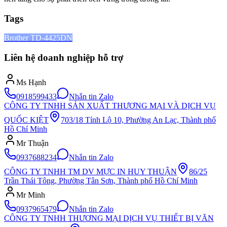
Tags
Brother TD-4425DN
Liên hệ doanh nghiệp hỗ trợ
Ms Hạnh
0918599433
Nhắn tin Zalo
CÔNG TY TNHH SẢN XUẤT THƯƠNG MẠI VÀ DỊCH VỤ
QUỐC KIỆT
703/18 Tỉnh Lộ 10, Phường An Lạc, Thành phố
Hồ Chí Minh
Mr Thuận
0937688234
Nhắn tin Zalo
CÔNG TY TNHH TM DV MỰC IN HUY THUẬN
86/25
Trần Thái Tông, Phường Tân Sơn, Thành phố Hồ Chí Minh
Mr Minh
0937965479
Nhắn tin Zalo
CÔNG TY TNHH THƯƠNG MẠI DỊCH VỤ THIẾT BỊ VĂN