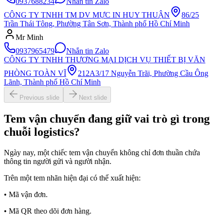
0937688234
Nhắn tin Zalo
CÔNG TY TNHH TM DV MỰC IN HUY THUẬN
86/25
Trần Thái Tông, Phường Tân Sơn, Thành phố Hồ Chí Minh
Mr Minh
0937965479
Nhắn tin Zalo
CÔNG TY TNHH THƯƠNG MẠI DỊCH VỤ THIẾT BỊ VĂN
PHÒNG TOÀN VĨ
212A3/17 Nguyễn Trãi, Phường Cầu Ông
Lãnh, Thành phố Hồ Chí Minh
Previous slide
Next slide
Tem vận chuyển đang giữ vai trò gì trong
chuỗi logistics?
Ngày nay, một chiếc tem vận chuyển không chỉ đơn thuần chứa
thông tin người gửi và người nhận.
Trên một tem nhãn hiện đại có thể xuất hiện:
• Mã vận đơn.
• Mã QR theo dõi đơn hàng.