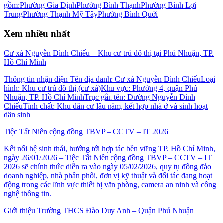
gồm:Phường Gia ĐịnhPhường Bình ThạnhPhường Bình Lợi
TrungPhường Thạnh Mỹ TâyPhường Bình Quới
Xem nhiều nhất
Cư xá Nguyễn Đình Chiểu – Khu cư trú đô thị tại Phú Nhuận, TP.
Hồ Chí Minh
Thông tin nhận diện Tên địa danh: Cư xá Nguyễn Đình ChiểuLoại
hình: Khu cư trú đô thị (cư xá)Khu vực: Phường 4, quận Phú
Nhuận, TP. Hồ Chí MinhTrục gắn tên: Đường Nguyễn Đình
ChiểuTính chất: Khu dân cư lâu năm, kết hợp nhà ở và sinh hoạt
dân sinh
Tiệc Tất Niên cộng đồng TBVP – CCTV – IT 2026
Kết nối hệ sinh thái, hướng tới hợp tác bền vững TP. Hồ Chí Minh,
ngày 26/01/2026 – Tiệc Tất Niên cộng đồng TBVP – CCTV – IT
2026 sẽ chính thức diễn ra vào ngày 05/02/2026, quy tụ đông đảo
doanh nghiệp, nhà phân phối, đơn vị kỹ thuật và đối tác đang hoạt
động trong các lĩnh vực thiết bị văn phòng, camera an ninh và công
nghệ thông tin.
Giới thiệu Trường THCS Đào Duy Anh – Quận Phú Nhuận