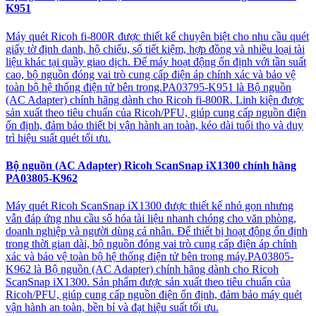
K951
Máy quét Ricoh fi-800R được thiết kế chuyên biệt cho nhu cầu quét
giấy tờ định danh, hộ chiếu, sổ tiết kiệm, hợp đồng và nhiều loại tài
liệu khác tại quầy giao dịch. Để máy hoạt động ổn định với tần suất
cao, bộ nguồn đóng vai trò cung cấp điện áp chính xác và bảo vệ
toàn bộ hệ thống điện tử bên trong.PA03795-K951 là Bộ nguồn
(AC Adapter) chính hãng dành cho Ricoh fi-800R. Linh kiện được
sản xuất theo tiêu chuẩn của Ricoh/PFU, giúp cung cấp nguồn điện
ổn định, đảm bảo thiết bị vận hành an toàn, kéo dài tuổi thọ và duy
trì hiệu suất quét tối ưu.
Bộ nguồn (AC Adapter) Ricoh ScanSnap iX1300 chính hãng
PA03805-K962
Máy quét Ricoh ScanSnap iX1300 được thiết kế nhỏ gọn nhưng
vẫn đáp ứng nhu cầu số hóa tài liệu nhanh chóng cho văn phòng,
doanh nghiệp và người dùng cá nhân. Để thiết bị hoạt động ổn định
trong thời gian dài, bộ nguồn đóng vai trò cung cấp điện áp chính
xác và bảo vệ toàn bộ hệ thống điện tử bên trong máy.PA03805-
K962 là Bộ nguồn (AC Adapter) chính hãng dành cho Ricoh
ScanSnap iX1300. Sản phẩm được sản xuất theo tiêu chuẩn của
Ricoh/PFU, giúp cung cấp nguồn điện ổn định, đảm bảo máy quét
vận hành an toàn, bền bỉ và đạt hiệu suất tối ưu.