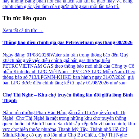
hay không.Bằng phản hồi của khách sau khi đã giao máy.Và bằng
chính cảm giác yên tâm của người đứng sau mỗi lần bảo trì.
Tin tức liên quan
Xem tất cả tin tức
→
Thông báo điều chỉnh giá gas Petrovietnam gas tháng 08/2026
Ngày đăng: 01/08/2026iWater xin trân trọng thông báo đến Quý
khách hàng về việc điều chỉnh giá bán gas thương hiệu
PETROVIETNAM GAS theo thông báo mới nhất của Công ty Cổ
phần Kinh doanh LPG Việt Nam – PV GAS LPG Miền Nam.Theo
thông báo số 713/LPGMN-KHKD ban hành ngày 31/07/2026, giá
bán LPG được điều chỉnh tăng kể từ ngày 01/08/2026 như sau:
Chợ Thị Nghè – Khu chợ truyền thống lâu đời giữa lòng Bình
Thạnh
Nằm trên đường Phan Văn Hân, gần cầu Thị Nghè và rạch Thị
Nghè, Chợ Thị Nghè là một trong những khu chợ truyền thống
quen thuộc tại Bình Thạnh. Sau khi sắp xếp đơn vị hành chính, khu
vực chợ hiện thuộc phường Thạnh Mỹ Tây, Thành phố Hồ Chí
Minh.Không có quy mô lớn như Chợ Bà Chiểu, Chợ Thị Nghè