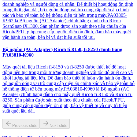
doanh nghiệp và người dùng cá nhân. Để thiết bị hoạt động ổn định
trong thời gian dài, bộ nguồn đóng vai trò cung cấp điện áp chính
xác và bảo vệ toàn bộ hệ thống điện tử bên trong máy.PA03805-
K962 là Bộ nguồn (AC Adapter) chính hãng dành cho Ricoh
ScanSnap iX1300. Sản phẩm được sản xuất theo tiêu chuẩn của
Ricoh/PFU, giúp cung cấp nguồn điện ổn định, đảm bảo máy quét
vận hành an toàn, bền bỉ và đạt hiệu suất tối ưu.
Bộ nguồn (AC Adapter) Ricoh fi-8150, fi-8250 chính hãng
PA03810-K960
Máy quét tài liệu Ricoh fi-8150 và fi-8250 được thiết kế để hoạt
động liên tục trong môi trường doanh nghiệp với tốc độ quét cao và
khối lượng tài liệu lớn. Để đảm bảo thiết bị luôn vận hành ổn định,
bộ nguồn đóng vai trò cung cấp điện áp chính xác và bảo vệ toàn bộ
hệ thống điện tử bên trong máy.PA03810-K960 là Bộ nguồn (AC
Adapter) chính hãng dành cho máy quét Ricoh fi-8150 và Ricoh fi-
8250. Sản phẩm được sản xuất theo tiêu chuẩn của Ricoh/PFU,
giúp cung cấp nguồn điện ổn định, bảo vệ thiết bị và duy trì hiệu
suất quét lâu dài.
Previous slide
Next slide