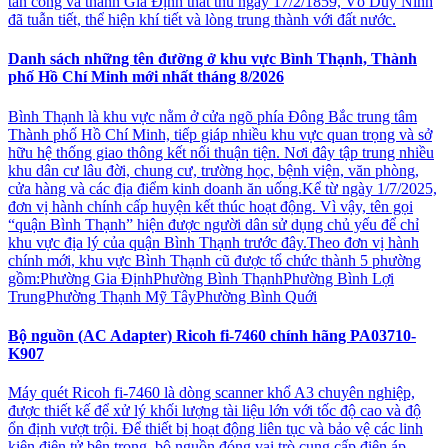
tấn công và thành Gia Định thất thủ ngày 17/2/1859, Võ Duy Ninh
đã tuẫn tiết, thể hiện khí tiết và lòng trung thành với đất nước.
Danh sách những tên đường ở khu vực Bình Thạnh, Thành
phố Hồ Chí Minh mới nhất tháng 8/2026
Bình Thạnh là khu vực nằm ở cửa ngõ phía Đông Bắc trung tâm
Thành phố Hồ Chí Minh, tiếp giáp nhiều khu vực quan trọng và sở
hữu hệ thống giao thông kết nối thuận tiện. Nơi đây tập trung nhiều
khu dân cư lâu đời, chung cư, trường học, bệnh viện, văn phòng,
cửa hàng và các địa điểm kinh doanh ăn uống.Kể từ ngày 1/7/2025,
đơn vị hành chính cấp huyện kết thúc hoạt động. Vì vậy, tên gọi
“quận Bình Thạnh” hiện được người dân sử dụng chủ yếu để chỉ
khu vực địa lý của quận Bình Thạnh trước đây.Theo đơn vị hành
chính mới, khu vực Bình Thạnh cũ được tổ chức thành 5 phường
gồm:Phường Gia ĐịnhPhường Bình ThạnhPhường Bình Lợi
TrungPhường Thạnh Mỹ TâyPhường Bình Quới
Bộ nguồn (AC Adapter) Ricoh fi-7460 chính hãng PA03710-
K907
Máy quét Ricoh fi-7460 là dòng scanner khổ A3 chuyên nghiệp,
được thiết kế để xử lý khối lượng tài liệu lớn với tốc độ cao và độ
ổn định vượt trội. Để thiết bị hoạt động liên tục và bảo vệ các linh
kiện điện tử bên trong, bộ nguồn đóng vai trò cung cấp điện áp