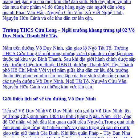
mang nét gần gũi của một khu chợ dân sinh. Nơi đây phục vụ nhu
cầu mua thực phẩm và đồ dùng hằng ngày của người dân sống
quanh Phan Văn Hân, Nguyễn Cửu Vân, Xô Viết Nghệ Tĩnh,
Nguyễn Hữu Cảnh và các khu dân cư lân cận.
Trường THCS Cửu Long – Ngôi trường khang trang tại 02 Võ
Duy Ninh, Thạnh Mỹ Tây
Nằm trên đường Võ Duy Ninh, gần giao lộ Ngô Tất Tố, Trường
THCS Cửu Long là một trong những cơ sở giáo dục công lập quen
thuộc tại khu vực Bình Thạnh. Sau khi địa giới hành chính được sắp
xếp, trường hiện trực thuộc UBND phường Thạnh Mỹ Tây, Thành
phố Hồ Chí Minh.Với vị trí nằm giữa khu dân cư lâu đời, trường
thuận tiện phục vụ nhu cầu học tập của học sinh sinh sống quanh
các tuyến đường Võ Duy Ninh, Ngô Tất Tố, Nguyễn Cửu Vân,
Nguyễn Hữu Cảnh và những khu vực lân cận.
Giới thiệu lịch sử về tên đường Võ Duy Ninh
Tiểu sử Võ Duy NinhVõ Duy Ninh, còn gọi là Vũ Duy Ninh, tên
tự Trọng Chí, sinh năm 1804 tại tỉnh Quảng Ngãi. Năm 1834, ông
đỗ Cử nhân và bắt đầu làm quan dưới triều Nguyễn.Trong quá trình
làm quan, ông từng giữ nhiều chức vụ quan trọng và sau đó được
giao trấn giữ thành Gia Định. Khi liên quân Pháp – Tây Ban Nha