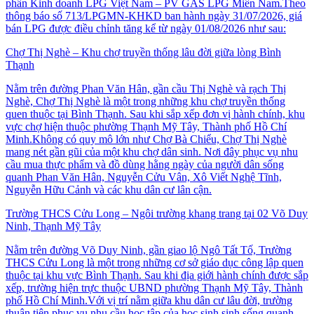
phần Kinh doanh LPG Việt Nam – PV GAS LPG Miền Nam.Theo
thông báo số 713/LPGMN-KHKD ban hành ngày 31/07/2026, giá
bán LPG được điều chỉnh tăng kể từ ngày 01/08/2026 như sau:
Chợ Thị Nghè – Khu chợ truyền thống lâu đời giữa lòng Bình
Thạnh
Nằm trên đường Phan Văn Hân, gần cầu Thị Nghè và rạch Thị
Nghè, Chợ Thị Nghè là một trong những khu chợ truyền thống
quen thuộc tại Bình Thạnh. Sau khi sắp xếp đơn vị hành chính, khu
vực chợ hiện thuộc phường Thạnh Mỹ Tây, Thành phố Hồ Chí
Minh.Không có quy mô lớn như Chợ Bà Chiểu, Chợ Thị Nghè
mang nét gần gũi của một khu chợ dân sinh. Nơi đây phục vụ nhu
cầu mua thực phẩm và đồ dùng hằng ngày của người dân sống
quanh Phan Văn Hân, Nguyễn Cửu Vân, Xô Viết Nghệ Tĩnh,
Nguyễn Hữu Cảnh và các khu dân cư lân cận.
Trường THCS Cửu Long – Ngôi trường khang trang tại 02 Võ Duy
Ninh, Thạnh Mỹ Tây
Nằm trên đường Võ Duy Ninh, gần giao lộ Ngô Tất Tố, Trường
THCS Cửu Long là một trong những cơ sở giáo dục công lập quen
thuộc tại khu vực Bình Thạnh. Sau khi địa giới hành chính được sắp
xếp, trường hiện trực thuộc UBND phường Thạnh Mỹ Tây, Thành
phố Hồ Chí Minh.Với vị trí nằm giữa khu dân cư lâu đời, trường
thuận tiện phục vụ nhu cầu học tập của học sinh sinh sống quanh