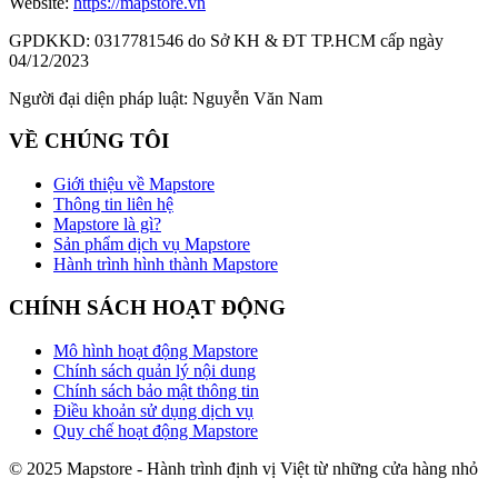
Website:
https://mapstore.vn
GPDKKD:
0317781546 do Sở KH & ĐT TP.HCM cấp ngày
04/12/2023
Người đại diện pháp luật:
Nguyễn Văn Nam
VỀ CHÚNG TÔI
Giới thiệu về Mapstore
Thông tin liên hệ
Mapstore là gì?
Sản phẩm dịch vụ Mapstore
Hành trình hình thành Mapstore
CHÍNH SÁCH HOẠT ĐỘNG
Mô hình hoạt động Mapstore
Chính sách quản lý nội dung
Chính sách bảo mật thông tin
Điều khoản sử dụng dịch vụ
Quy chế hoạt động Mapstore
© 2025 Mapstore - Hành trình định vị Việt từ những cửa hàng nhỏ